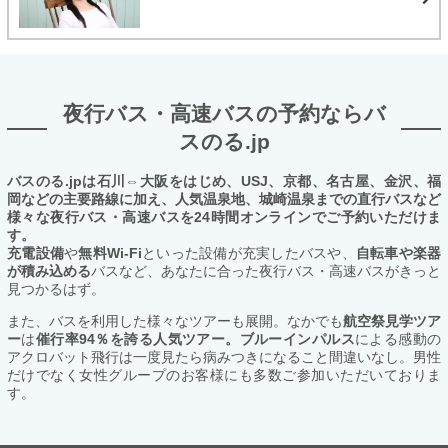
夜行バス・高速バスの予約ならバ
スのる.jp
バスのる.jpは石川⇔大阪をはじめ、USJ、京都、名古屋、金沢、福
岡などの主要路線に加え、人気温泉地、城崎温泉までの直行バスなど
様々な夜行バス・高速バスを24時間オンラインでご予約いただけま
す。
充電設備
や
無料Wi-Fi
といった設備が充実したバスや、
自転車や楽器
が積み込める
バスなど、あなたに合った夜行バス・高速バスがきっと
見つかるはず。
また、バスを利用した様々なツアーも展開。なかでも
航空祭見学ツア
ー
は
催行率94％を誇る人気ツアー。ブルーインパルス
による感動の
アクロバット飛行は一度見たら病みつきになること間違いなし。男性
だけでなく女性グループのお客様にも多数ご参加いただいておりま
す。