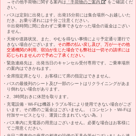
→その他手荷物に関する案内は
「手荷物のご案内」
をご確認くだ
さい。
バスは定刻に出発します。出発15分前には集合場所へお越しいた
だき、お乗り遅れには十分ご注意ください。
※出発時間に間に合わずご乗車できなかった場合の返金はござい
ません。
天候や道路状況、また、やむを得ない事情により予定通り運行で
きない場合がございます。
その際の払い戻し及び、万が一その他
交通機関の利用、宿泊が生じた場合でも弊社は一切その請求には
応じられませんので予めご了承ください。
緊急連絡先は、出発当日のキャンセル受付専用です。ご乗車場所
の案内はできかねます。
全席指定席となり、お客様にて席の指定はできません。
バスの最後列のシート及び一部のシートはリクライニングがあま
り倒れない場合があります。
2、3時間おきに休憩を取ります。
充電設備・Wi-Fiは機器トラブル等により使用できない場合がござ
います。その際のご返金はございません。（コンセント・Wi-Fiは
付加サービスとなり、運賃に含まれていない為。）
バス車内に充電器の用意はございません。必要な場合はお客様に
てご用意ください。
当日ご乗車中の座席の相違や設備の不具合等がございましたら速