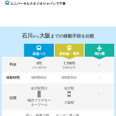
ユニバーサルスタジオジャパンで下車
石川
大阪
までの移動手段を比較
から
高速バス
新幹線・電車
飛行機
0円
7,790円
料金
－
1月の最安値
普通指定席
移動時間
6時間40分
2時間35分
－
金沢駅西口
金沢駅
－
区間
梅田プラザモー
大阪駅
タープール
安い。朝着で時
そこそこ早く快