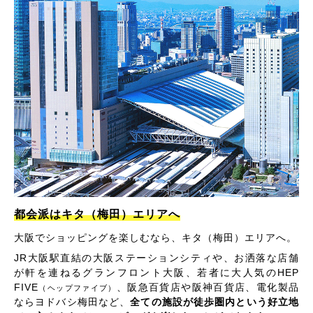
都会派はキタ（梅田）エリアへ
大阪でショッピングを楽しむなら、キタ（梅田）エリアへ。
JR大阪駅直結の大阪ステーションシティや、お洒落な店舗
が軒を連ねるグランフロント大阪、若者に大人気のHEP
FIVE
、阪急百貨店や阪神百貨店、電化製品
（ヘップファイブ）
ならヨドバシ梅田など、
全ての施設が徒歩圏内という好立地