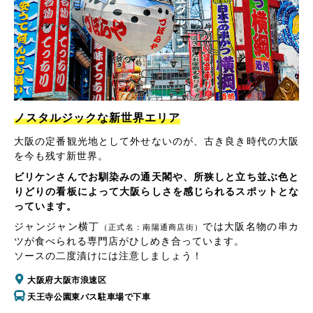
ノスタルジックな新世界エリア
大阪の定番観光地として外せないのが、古き良き時代の大阪
を今も残す新世界。
ビリケンさんでお馴染みの通天閣や、所狭しと立ち並ぶ色と
りどりの看板によって大阪らしさを感じられるスポットとな
っています。
ジャンジャン横丁
では大阪名物の串カ
（正式名：南陽通商店街）
ツが食べられる専門店がひしめき合っています。
ソースの二度漬けには注意しましょう！
大阪府大阪市浪速区
天王寺公園東バス駐車場で下車