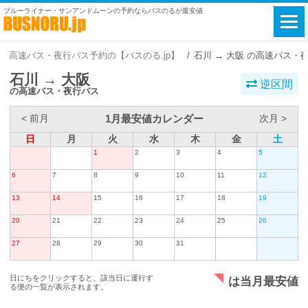
ブルーライナー・サンアンドムーンの予約ならバスのるが最安値
高速バス・夜行バス予約の【バスのる.jp】
石川 → 大阪 の高速バス・
石川 → 大阪
逆区間
の高速バス・夜行バス
1月最安値カレンダー
< 前月
次月 >
日
月
火
水
木
金
土
1
2
3
4
5
6
7
8
9
10
11
12
13
14
15
16
17
18
19
20
21
22
23
24
25
26
27
28
29
30
31
日にちをクリックすると、該当日に運行す
は当月最安値
る便の一覧が表示されます。