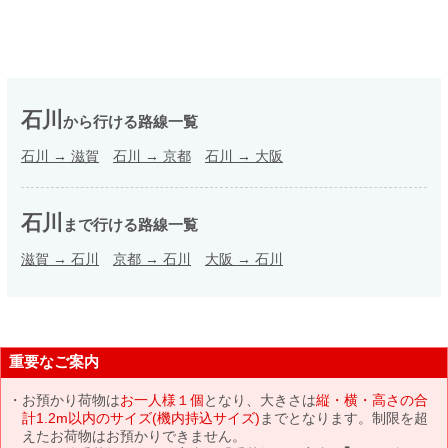
石川
から行ける路線一覧
石川
→
滋賀
石川
→
京都
石川
→
大阪
石川
まで行ける路線一覧
滋賀
→
石川
京都
→
石川
大阪
→
石川
重要なご案内
お預かり荷物は
お一人様１個
となり、大きさは
縦・横・高さの合
計1.2m以内のサイズ(機内持込サイズ)
までとなります。制限を超
えたお荷物はお預かりできません。