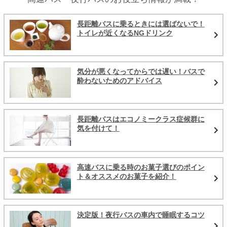
長距離バスに乗るときには選ばないで！
トイレが近くなるNGドリンク
気分が悪くなってからでは遅い！バスで
酔わないためのアドバイス
長距離バスはエコノミークラス症候群に
気を付けて！
高速バスに乗る時のお菓子選びのポイン
ト＆オススメのお菓子を紹介！
決定版！夜行バスの車内で睡眠するコツ