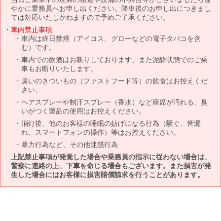
やかに乗務員へお申し出ください。降車後のお申し出につきまし
ては対応いたしかねますので予めご了承ください。
車内禁止事項
車内は終日禁煙（アイコス、グローなどの電子タバコを含
む）です。
車内での飲酒はお断りしております、また泥酔状態でのご乗
車もお断りいたします。
臭いのきついもの（ファストフード等）の飲食はお控えくだ
さい。
ヘアスプレーや制汗スプレー（香水）など座席が汚れる、臭
いがつく製品の使用はお控えください。
消灯後、他のお客様の睡眠の妨げになる行為（騒ぐ、音漏
れ、スマートフォンの操作）等はお控えください。
暴力行為など、その他迷惑行為
上記禁止事項が発覚した場合や乗務員の指示に従わない場合は、
警察に連絡の上、下車を命じる場合もございます。また損害が発
生した場合にはお客様に損害賠償請求を行うことがあります。