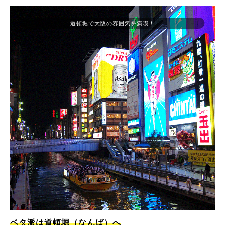
道頓堀で大阪の雰囲気を満喫！
ベタ派は道頓堀（なんば）へ