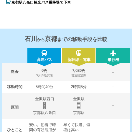
京都駅八条口観光バス乗降場で下車
石川
京都
までの移動手段を比較
から
高速バス
新幹線・電車
飛行機
0円
7,020円
料金
－
5月の最安値
普通指定席
移動時間
5時間40分
2時間5分
－
金沢駅西口
金沢駅
－
区間
京都駅八条口
京都駅
安い。朝着で時
早くて快適。値
ひとこと
間の有効活用が
段は高い