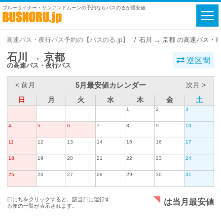
ブルーライナー・サンアンドムーンの予約ならバスのるが最安値
高速バス・夜行バス予約の【バスのる.jp】
石川 → 京都 の高速バス・
石川 → 京都
逆区間
の高速バス・夜行バス
5月最安値カレンダー
< 前月
次月 >
日
月
火
水
木
金
土
1
2
3
4
5
6
7
8
9
10
11
12
13
14
15
16
17
18
19
20
21
22
23
24
25
26
27
28
29
30
31
日にちをクリックすると、該当日に運行す
は当月最安値
る便の一覧が表示されます。