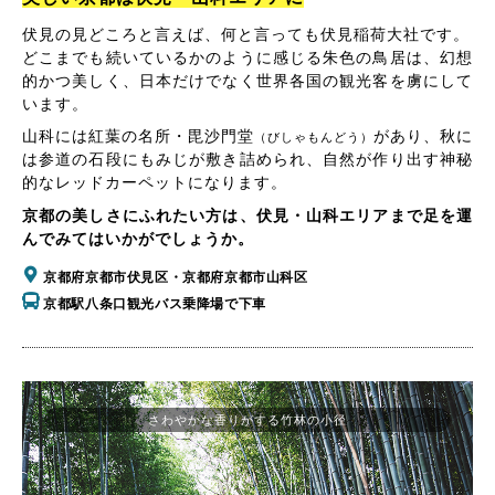
伏見の見どころと言えば、何と言っても伏見稲荷大社です。
どこまでも続いているかのように感じる朱色の鳥居は、幻想
的かつ美しく、日本だけでなく世界各国の観光客を虜にして
います。
山科には紅葉の名所・毘沙門堂
があり、秋に
（びしゃもんどう）
は参道の石段にもみじが敷き詰められ、自然が作り出す神秘
的なレッドカーペットになります。
京都の美しさにふれたい方は、伏見・山科エリアまで足を運
んでみてはいかがでしょうか。
京都府京都市伏見区・京都府京都市山科区
京都駅八条口観光バス乗降場で下車
さわやかな香りがする竹林の小径