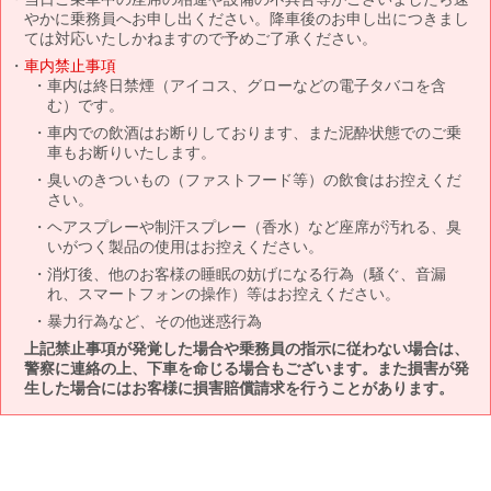
やかに乗務員へお申し出ください。降車後のお申し出につきまし
ては対応いたしかねますので予めご了承ください。
車内禁止事項
車内は終日禁煙（アイコス、グローなどの電子タバコを含
む）です。
車内での飲酒はお断りしております、また泥酔状態でのご乗
車もお断りいたします。
臭いのきついもの（ファストフード等）の飲食はお控えくだ
さい。
ヘアスプレーや制汗スプレー（香水）など座席が汚れる、臭
いがつく製品の使用はお控えください。
消灯後、他のお客様の睡眠の妨げになる行為（騒ぐ、音漏
れ、スマートフォンの操作）等はお控えください。
暴力行為など、その他迷惑行為
上記禁止事項が発覚した場合や乗務員の指示に従わない場合は、
警察に連絡の上、下車を命じる場合もございます。また損害が発
生した場合にはお客様に損害賠償請求を行うことがあります。