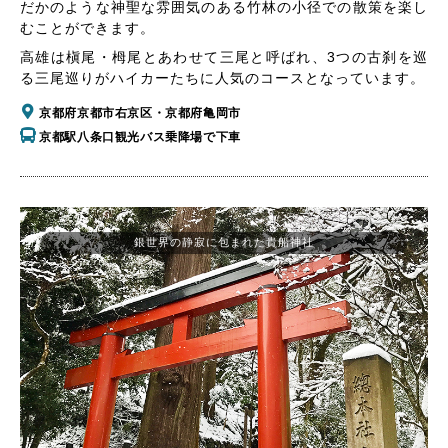
だかのような神聖な雰囲気のある竹林の小径での散策を楽し
むことができます。
高雄は槇尾・栂尾とあわせて三尾と呼ばれ、3つの古刹を巡
る三尾巡りがハイカーたちに人気のコースとなっています。
京都府京都市右京区・京都府亀岡市
京都駅八条口観光バス乗降場で下車
銀世界の静寂に包まれた貴船神社