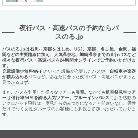
夜行バス・高速バスの予約ならバ
スのる.jp
バスのる.jpは石川⇔京都をはじめ、USJ、京都、名古屋、金沢、福
岡などの主要路線に加え、人気温泉地、城崎温泉までの直行バスなど
様々な夜行バス・高速バスを24時間オンラインでご予約いただけま
す。
充電設備
や
無料Wi-Fi
といった設備が充実したバスや、
自転車や楽器
が積み込める
バスなど、あなたに合った夜行バス・高速バスがきっと
見つかるはず。
また、バスを利用した様々なツアーも展開。なかでも
航空祭見学ツア
ー
は
催行率94％を誇る人気ツアー。ブルーインパルス
による感動の
アクロバット飛行は一度見たら病みつきになること間違いなし。男性
だけでなく女性グループのお客様にも多数ご参加いただいておりま
す。