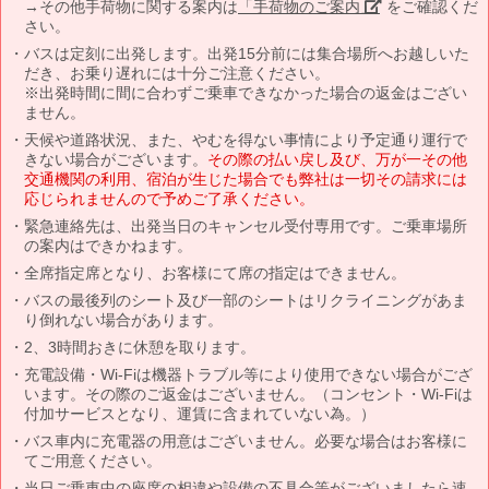
→その他手荷物に関する案内は
「手荷物のご案内」
をご確認くだ
さい。
バスは定刻に出発します。出発15分前には集合場所へお越しいた
だき、お乗り遅れには十分ご注意ください。
※出発時間に間に合わずご乗車できなかった場合の返金はござい
ません。
天候や道路状況、また、やむを得ない事情により予定通り運行で
きない場合がございます。
その際の払い戻し及び、万が一その他
交通機関の利用、宿泊が生じた場合でも弊社は一切その請求には
応じられませんので予めご了承ください。
緊急連絡先は、出発当日のキャンセル受付専用です。ご乗車場所
の案内はできかねます。
全席指定席となり、お客様にて席の指定はできません。
バスの最後列のシート及び一部のシートはリクライニングがあま
り倒れない場合があります。
2、3時間おきに休憩を取ります。
充電設備・Wi-Fiは機器トラブル等により使用できない場合がござ
います。その際のご返金はございません。（コンセント・Wi-Fiは
付加サービスとなり、運賃に含まれていない為。）
バス車内に充電器の用意はございません。必要な場合はお客様に
てご用意ください。
当日ご乗車中の座席の相違や設備の不具合等がございましたら速