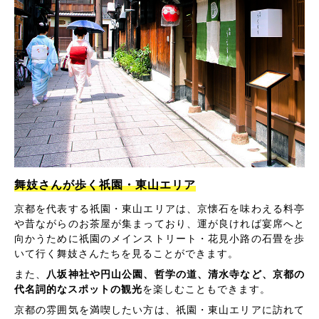
舞妓さんが歩く祇園・東山エリア
京都を代表する祇園・東山エリアは、京懐石を味わえる料亭
や昔ながらのお茶屋が集まっており、運が良ければ宴席へと
向かうために祇園のメインストリート・花見小路の石畳を歩
いて行く舞妓さんたちを見ることができます。
また、
八坂神社や円山公園、哲学の道、清水寺など、京都の
代名詞的なスポットの観光
を楽しむこともできます。
京都の雰囲気を満喫したい方は、祇園・東山エリアに訪れて