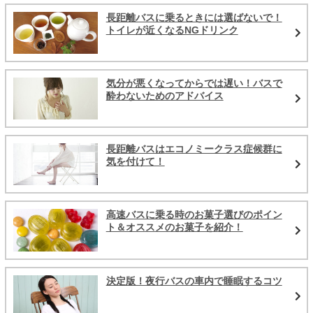
長距離バスに乗るときには選ばないで！
トイレが近くなるNGドリンク
気分が悪くなってからでは遅い！バスで
酔わないためのアドバイス
長距離バスはエコノミークラス症候群に
気を付けて！
高速バスに乗る時のお菓子選びのポイン
ト＆オススメのお菓子を紹介！
決定版！夜行バスの車内で睡眠するコツ