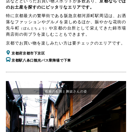
店などといったお買い物スポットが多数あり、
京都ならでは
のお土産を探すのにピッタリなエリアです。
特に京都最大の繁華街である阪急京都河原町駅周辺は、お洒
落なファッションやグルメを楽しめるほか、賑やかな花街の
先斗町
や京都の台所として栄えてきた錦市場
（ぽんとちょう）
商店街の街ブラを楽しむこともできます。
京都でお買い物を楽しみたい方は要チェックのエリアです。
京都府京都市下京区
京都駅八条口観光バス乗降場で下車
祇園の石畳と舞妓さんの姿