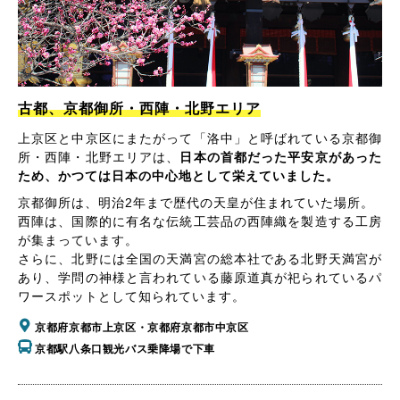
古都、京都御所・西陣・北野エリア
上京区と中京区にまたがって「洛中」と呼ばれている京都御
所・西陣・北野エリアは、
日本の首都だった平安京があった
ため、かつては日本の中心地として栄えていました。
京都御所は、明治2年まで歴代の天皇が住まれていた場所。
西陣は、国際的に有名な伝統工芸品の西陣織を製造する工房
が集まっています。
さらに、北野には全国の天満宮の総本社である北野天満宮が
あり、学問の神様と言われている藤原道真が祀られているパ
ワースポットとして知られています。
京都府京都市上京区・京都府京都市中京区
京都駅八条口観光バス乗降場で下車