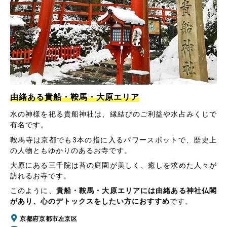
由緒ある貴船・鞍馬・大原エリア
水の神様を祀る貴船神社は、縁結びのご利益や水占みくじで
有名です。
鞍馬寺は京都でも3本の指に入るパワースポットで、歴史上
の人物ともゆかりのあるお寺です。
大原にある三千院は苔の庭園が美しく、癒しを求めた人々が
訪れるお寺です。
このように、
貴船・鞍馬・大原エリアには由緒ある神社仏閣
があり、心のデトックスをしたい方におすすめ
です。
京都府京都市左京区