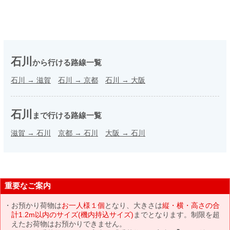
石川
から行ける路線一覧
石川
→
滋賀
石川
→
京都
石川
→
大阪
石川
まで行ける路線一覧
滋賀
→
石川
京都
→
石川
大阪
→
石川
重要なご案内
お預かり荷物は
お一人様１個
となり、大きさは
縦・横・高さの合
計1.2m以内のサイズ(機内持込サイズ)
までとなります。制限を超
えたお荷物はお預かりできません。