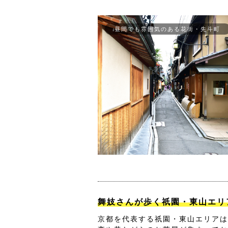
昼間でも雰囲気のある花街・先斗町
舞妓さんが歩く祇園・東山エリ
京都を代表する祇園・東山エリアは