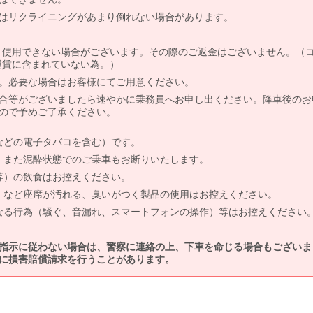
はリクライニングがあまり倒れない場合があります。
より使用できない場合がございます。その際のご返金はございません。（
、運賃に含まれていない為。）
。必要な場合はお客様にてご用意ください。
合等がございましたら速やかに乗務員へお申し出ください。降車後のお
ので予めご了承ください。
などの電子タバコを含む）です。
、また泥酔状態でのご乗車もお断りいたします。
等）の飲食はお控えください。
）など座席が汚れる、臭いがつく製品の使用はお控えください。
なる行為（騒ぐ、音漏れ、スマートフォンの操作）等はお控えください
指示に従わない場合は、警察に連絡の上、下車を命じる場合もございま
に損害賠償請求を行うことがあります。