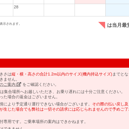
28
表示されます。
は当月最
きさは
縦・横・高さの合計1.2m以内のサイズ(機内持込サイズ)
までとな
きません。
のご案内」
をご確認ください。
には集合場所へお越しいただき、お乗り遅れには十分ご注意ください。
った場合の返金はございません。
情により予定通り運行できない場合がございます。
その際の払い戻し及
が生じた場合でも弊社は一切その請求には応じられませんので予めご了
付専用です。ご乗車場所の案内はできかねます。
はできません。