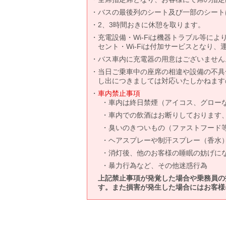
バスの最後列のシート及び一部のシート
2、3時間おきに休憩を取ります。
充電設備・Wi-Fiは機器トラブル等に
セント・Wi-Fiは付加サービスとなり
バス車内に充電器の用意はございません
当日ご乗車中の座席の相違や設備の不具
し出につきましては対応いたしかねます
車内禁止事項
車内は終日禁煙（アイコス、グロー
車内での飲酒はお断りしております
臭いのきついもの（ファストフード
ヘアスプレーや制汗スプレー（香水
消灯後、他のお客様の睡眠の妨げに
暴力行為など、その他迷惑行為
上記禁止事項が発覚した場合や乗務員の
す。また損害が発生した場合にはお客様