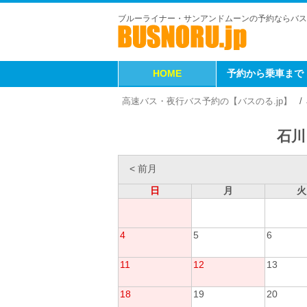
ブルーライナー・サンアンドムーンの予約ならバス
HOME
予約から乗車まで
高速バス・夜行バス予約の【バスのる.jp】
石川
< 前月
日
月
火
4
5
6
11
12
13
18
19
20