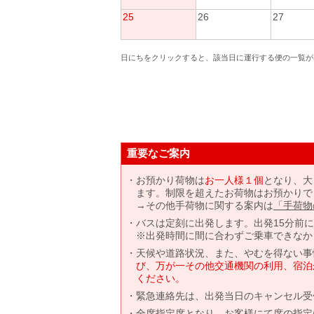
25
26
27
日にちをクリックすると、該当日に運行する便の一覧が
重要なご案内
お預かり荷物は
お一人様１個
となり、大
ます。制限を超えたお荷物はお預かりで
→その他手荷物に関する案内は
「手荷物
バスは定刻に出発します。出発15分前
※出発時間に間に合わずご乗車できなか
天候や道路状況、また、やむを得ない事
び、万が一その他交通機関の利用、宿泊
ください。
緊急連絡先は、出発当日のキャンセル受
全席指定席となり、お客様にて席の指定