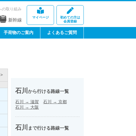
への取り組み
マイページ
初めての方は
新幹線
会員登録
手荷物のご案内
よくあるご質問
>
石川
から行ける路線一覧
石川
→
滋賀
石川
→
京都
石川
→
大阪
石川
まで行ける路線一覧