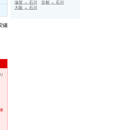
滋賀
→
石川
京都
→
石川
大阪
→
石川
安値
り
承