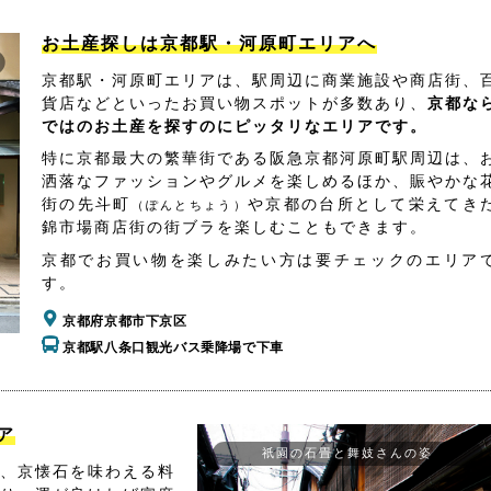
お土産探しは京都駅・河原町エリアへ
京都駅・河原町エリアは、駅周辺に商業施設や商店街、
貨店などといったお買い物スポットが多数あり、
京都な
ではのお土産を探すのにピッタリなエリアです。
特に京都最大の繁華街である阪急京都河原町駅周辺は、
洒落なファッションやグルメを楽しめるほか、賑やかな
街の先斗町
や京都の台所として栄えてき
（ぽんとちょう）
錦市場商店街の街ブラを楽しむこともできます。
京都でお買い物を楽しみたい方は要チェックのエリア
す。
京都府京都市下京区
京都駅八条口観光バス乗降場で下車
ア
祇園の石畳と舞妓さんの姿
、京懐石を味わえる料