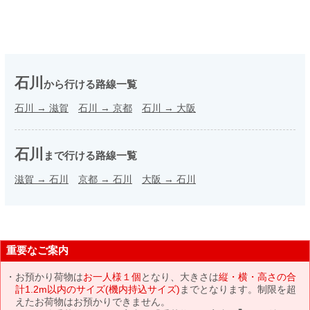
石川
から行ける路線一覧
石川
→
滋賀
石川
→
京都
石川
→
大阪
石川
まで行ける路線一覧
滋賀
→
石川
京都
→
石川
大阪
→
石川
重要なご案内
お預かり荷物は
お一人様１個
となり、大きさは
縦・横・高さの合
計1.2m以内のサイズ(機内持込サイズ)
までとなります。制限を超
えたお荷物はお預かりできません。