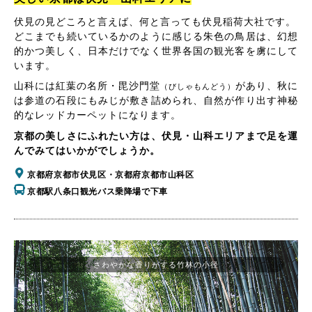
伏見の見どころと言えば、何と言っても伏見稲荷大社です。
どこまでも続いているかのように感じる朱色の鳥居は、幻想
的かつ美しく、日本だけでなく世界各国の観光客を虜にして
います。
山科には紅葉の名所・毘沙門堂
があり、秋に
（びしゃもんどう）
は参道の石段にもみじが敷き詰められ、自然が作り出す神秘
的なレッドカーペットになります。
京都の美しさにふれたい方は、伏見・山科エリアまで足を運
んでみてはいかがでしょうか。
京都府京都市伏見区・京都府京都市山科区
京都駅八条口観光バス乗降場で下車
さわやかな香りがする竹林の小径