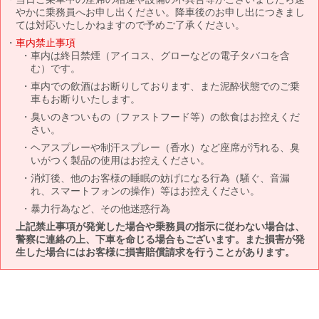
やかに乗務員へお申し出ください。降車後のお申し出につきまし
ては対応いたしかねますので予めご了承ください。
車内禁止事項
車内は終日禁煙（アイコス、グローなどの電子タバコを含
む）です。
車内での飲酒はお断りしております、また泥酔状態でのご乗
車もお断りいたします。
臭いのきついもの（ファストフード等）の飲食はお控えくだ
さい。
ヘアスプレーや制汗スプレー（香水）など座席が汚れる、臭
いがつく製品の使用はお控えください。
消灯後、他のお客様の睡眠の妨げになる行為（騒ぐ、音漏
れ、スマートフォンの操作）等はお控えください。
暴力行為など、その他迷惑行為
上記禁止事項が発覚した場合や乗務員の指示に従わない場合は、
警察に連絡の上、下車を命じる場合もございます。また損害が発
生した場合にはお客様に損害賠償請求を行うことがあります。