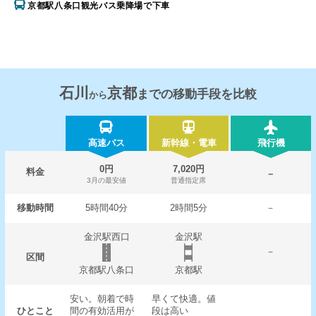
京都駅八条口観光バス乗降場で下車
石川
京都
までの移動手段を比較
から
高速バス
新幹線・電車
飛行機
0円
7,020円
料金
－
3月の最安値
普通指定席
移動時間
5時間40分
2時間5分
－
金沢駅西口
金沢駅
－
区間
京都駅八条口
京都駅
安い。朝着で時
早くて快適。値
ひとこと
間の有効活用が
段は高い