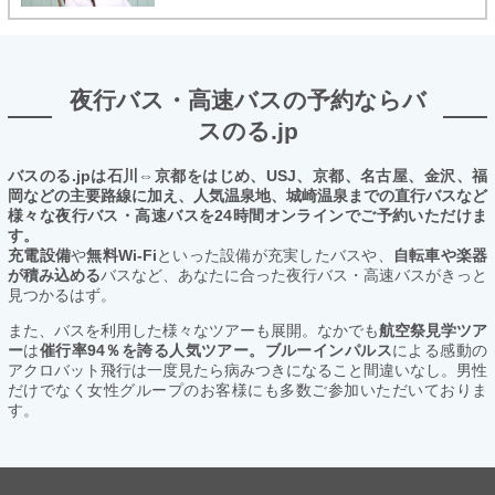
夜行バス・高速バスの予約ならバ
スのる.jp
バスのる.jpは石川⇔京都をはじめ、USJ、京都、名古屋、金沢、福
岡などの主要路線に加え、人気温泉地、城崎温泉までの直行バスなど
様々な夜行バス・高速バスを24時間オンラインでご予約いただけま
す。
充電設備
や
無料Wi-Fi
といった設備が充実したバスや、
自転車や楽器
が積み込める
バスなど、あなたに合った夜行バス・高速バスがきっと
見つかるはず。
また、バスを利用した様々なツアーも展開。なかでも
航空祭見学ツア
ー
は
催行率94％を誇る人気ツアー。ブルーインパルス
による感動の
アクロバット飛行は一度見たら病みつきになること間違いなし。男性
だけでなく女性グループのお客様にも多数ご参加いただいておりま
す。