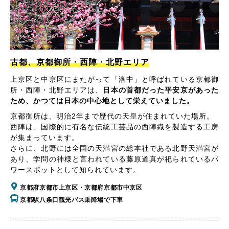
古都、京都御所・西陣・北野エリア
上京区と中京区にまたがって「洛中」と呼ばれている京都御
所・西陣・北野エリアは、
日本の首都だった平安京があった
ため、かつては日本の中心地として栄えていました。
京都御所は、明治2年まで歴代の天皇が住まれていた場所。
西陣は、国際的に有名な伝統工芸品の西陣織を製造する工房
が集まっています。
さらに、北野には全国の天満宮の総本社である北野天満宮が
あり、学問の神様と言われている藤原道真が祀られているパ
ワースポットとして知られています。
京都府京都市上京区・京都府京都市中京区
京都駅八条口観光バス乗降場で下車