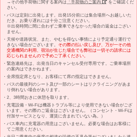
→その他手荷物に関する案内は
「手荷物のご案内」
をご確認くだ
さい。
バスは定刻に出発します。出発15分前には集合場所へお越しいた
だき、お乗り遅れには十分ご注意ください。
※出発時間に間に合わずご乗車できなかった場合の返金はござい
ません。
天候や道路状況、また、やむを得ない事情により予定通り運行で
きない場合がございます。
その際の払い戻し及び、万が一その他
交通機関の利用、宿泊が生じた場合でも弊社は一切その請求には
応じられませんので予めご了承ください。
緊急連絡先は、出発当日のキャンセル受付専用です。ご乗車場所
の案内はできかねます。
全席指定席となり、お客様にて席の指定はできません。
バスの最後列のシート及び一部のシートはリクライニングがあま
り倒れない場合があります。
2、3時間おきに休憩を取ります。
充電設備・Wi-Fiは機器トラブル等により使用できない場合がござ
います。その際のご返金はございません。（コンセント・Wi-Fiは
付加サービスとなり、運賃に含まれていない為。）
バス車内に充電器の用意はございません。必要な場合はお客様に
てご用意ください。
当日ご乗車中の座席の相違や設備の不具合等がございましたら速