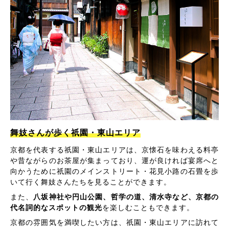
舞妓さんが歩く祇園・東山エリア
京都を代表する祇園・東山エリアは、京懐石を味わえる料亭
や昔ながらのお茶屋が集まっており、運が良ければ宴席へと
向かうために祇園のメインストリート・花見小路の石畳を歩
いて行く舞妓さんたちを見ることができます。
また、
八坂神社や円山公園、哲学の道、清水寺など、京都の
代名詞的なスポットの観光
を楽しむこともできます。
京都の雰囲気を満喫したい方は、祇園・東山エリアに訪れて