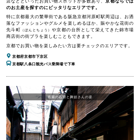
店などといったお買い物スポットが多数あり、
京都ならでは
のお土産を探すのにピッタリなエリアです。
特に京都最大の繁華街である阪急京都河原町駅周辺は、お洒
落なファッションやグルメを楽しめるほか、賑やかな花街の
先斗町
や京都の台所として栄えてきた錦市場
（ぽんとちょう）
商店街の街ブラを楽しむこともできます。
京都でお買い物を楽しみたい方は要チェックのエリアです。
京都府京都市下京区
京都駅八条口観光バス乗降場で下車
祇園の石畳と舞妓さんの姿