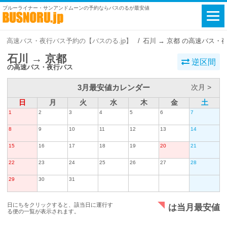
ブルーライナー・サンアンドムーンの予約ならバスのるが最安値
高速バス・夜行バス予約の【バスのる.jp】
石川 → 京都 の高速バス・
石川 → 京都
逆区間
の高速バス・夜行バス
3月最安値カレンダー
次月 >
日
月
火
水
木
金
土
1
2
3
4
5
6
7
8
9
10
11
12
13
14
15
16
17
18
19
20
21
22
23
24
25
26
27
28
29
30
31
日にちをクリックすると、該当日に運行す
は当月最安値
る便の一覧が表示されます。