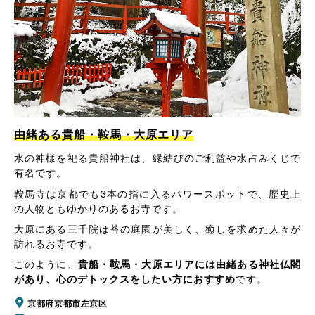
由緒ある貴船・鞍馬・大原エリア
水の神様を祀る貴船神社は、縁結びのご利益や水占みくじで
有名です。
鞍馬寺は京都でも3本の指に入るパワースポットで、歴史上
の人物ともゆかりのあるお寺です。
大原にある三千院は苔の庭園が美しく、癒しを求めた人々が
訪れるお寺です。
このように、
貴船・鞍馬・大原エリアには由緒ある神社仏閣
があり、心のデトックスをしたい方におすすめ
です。
京都府京都市左京区