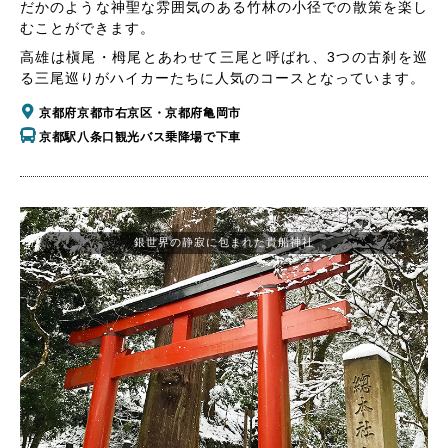
だかのような神聖な雰囲気のある竹林の小径での散策を楽し
むことができます。
高雄は槇尾・栂尾とあわせて三尾と呼ばれ、3つの古刹を巡
る三尾巡りがハイカーたちに人気のコースとなっています。
京都府京都市右京区・京都府亀岡市
京都駅八条口観光バス乗降場で下車
銀世界の静寂に包まれた貴船神社