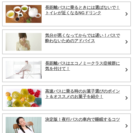
長距離バスに乗るときには選ばないで！
トイレが近くなるNGドリンク
気分が悪くなってからでは遅い！バスで
酔わないためのアドバイス
長距離バスはエコノミークラス症候群に
気を付けて！
高速バスに乗る時のお菓子選びのポイン
ト＆オススメのお菓子を紹介！
決定版！夜行バスの車内で睡眠するコツ