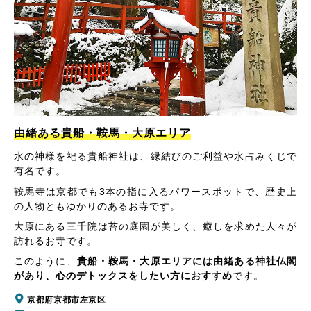
由緒ある貴船・鞍馬・大原エリア
水の神様を祀る貴船神社は、縁結びのご利益や水占みくじで
有名です。
鞍馬寺は京都でも3本の指に入るパワースポットで、歴史上
の人物ともゆかりのあるお寺です。
大原にある三千院は苔の庭園が美しく、癒しを求めた人々が
訪れるお寺です。
このように、
貴船・鞍馬・大原エリアには由緒ある神社仏閣
があり、心のデトックスをしたい方におすすめ
です。
京都府京都市左京区