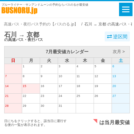
ブルーライナー・サンアンドムーンの予約ならバスのるが最安値
高速バス・夜行バス予約の【バスのる.jp】
石川 → 京都 の高速バス・
石川 → 京都
逆区間
の高速バス・夜行バス
7月最安値カレンダー
次月 >
日
月
火
水
木
金
土
1
2
3
4
5
6
7
8
9
10
11
12
13
14
15
16
17
18
19
20
21
22
23
24
25
26
27
28
29
30
31
日にちをクリックすると、該当日に運行す
は当月最安値
る便の一覧が表示されます。