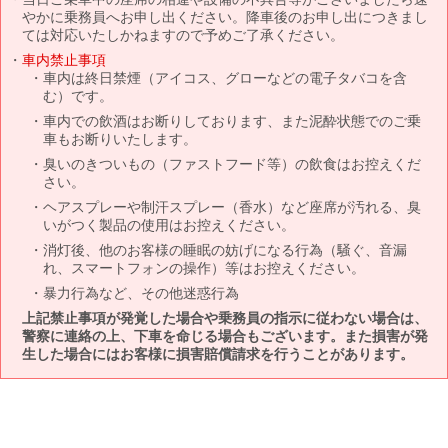
やかに乗務員へお申し出ください。降車後のお申し出につきまし
ては対応いたしかねますので予めご了承ください。
車内禁止事項
車内は終日禁煙（アイコス、グローなどの電子タバコを含
む）です。
車内での飲酒はお断りしております、また泥酔状態でのご乗
車もお断りいたします。
臭いのきついもの（ファストフード等）の飲食はお控えくだ
さい。
ヘアスプレーや制汗スプレー（香水）など座席が汚れる、臭
いがつく製品の使用はお控えください。
消灯後、他のお客様の睡眠の妨げになる行為（騒ぐ、音漏
れ、スマートフォンの操作）等はお控えください。
暴力行為など、その他迷惑行為
上記禁止事項が発覚した場合や乗務員の指示に従わない場合は、
警察に連絡の上、下車を命じる場合もございます。また損害が発
生した場合にはお客様に損害賠償請求を行うことがあります。