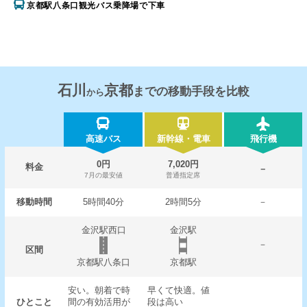
京都駅八条口観光バス乗降場で下車
石川
京都
までの移動手段を比較
から
高速バス
新幹線・電車
飛行機
0円
7,020円
料金
－
7月の最安値
普通指定席
移動時間
5時間40分
2時間5分
－
金沢駅西口
金沢駅
－
区間
京都駅八条口
京都駅
安い。朝着で時
早くて快適。値
ひとこと
間の有効活用が
段は高い