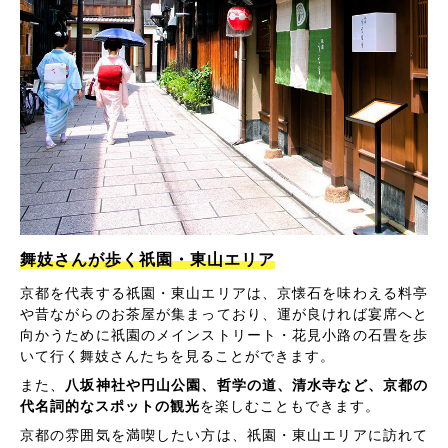
舞妓さんが歩く祇園・東山エリア
京都を代表する祇園・東山エリアは、京懐石を味わえる料亭
や昔ながらのお茶屋が集まっており、運が良ければ宴席へと
向かうために祇園のメインストリート・花見小路の石畳を歩
いて行く舞妓さんたちを見ることができます。
また、
八坂神社や円山公園、哲学の道、清水寺など、京都の
代名詞的なスポットの観光
を楽しむこともできます。
京都の雰囲気を満喫したい方は、祇園・東山エリアに訪れて