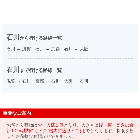
石川
から行ける路線一覧
石川
→
滋賀
石川
→
京都
石川
→
大阪
石川
まで行ける路線一覧
滋賀
→
石川
京都
→
石川
大阪
→
石川
重要なご案内
お預かり荷物は
お一人様１個
となり、大きさは
縦・横・高さの合
計1.2m以内のサイズ(機内持込サイズ)
までとなります。制限を超
えたお荷物はお預かりできません。