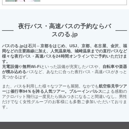
夜行バス・高速バスの予約ならバ
スのる.jp
バスのる.jpは石川⇔京都をはじめ、USJ、京都、名古屋、金沢、福
岡などの主要路線に加え、人気温泉地、城崎温泉までの直行バスなど
様々な夜行バス・高速バスを24時間オンラインでご予約いただけま
す。
充電設備
や
無料Wi-Fi
といった設備が充実したバスや、
自転車や楽器
が積み込める
バスなど、あなたに合った夜行バス・高速バスがきっと
見つかるはず。
また、バスを利用した様々なツアーも展開。なかでも
航空祭見学ツア
ー
は
催行率94％を誇る人気ツアー。ブルーインパルス
による感動の
アクロバット飛行は一度見たら病みつきになること間違いなし。男性
だけでなく女性グループのお客様にも多数ご参加いただいておりま
す。