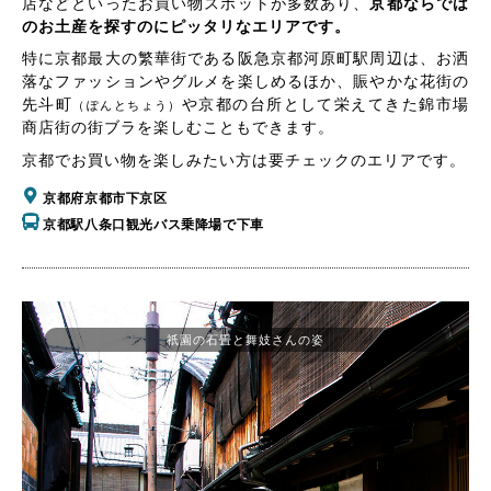
店などといったお買い物スポットが多数あり、
京都ならでは
のお土産を探すのにピッタリなエリアです。
特に京都最大の繁華街である阪急京都河原町駅周辺は、お洒
落なファッションやグルメを楽しめるほか、賑やかな花街の
先斗町
や京都の台所として栄えてきた錦市場
（ぽんとちょう）
商店街の街ブラを楽しむこともできます。
京都でお買い物を楽しみたい方は要チェックのエリアです。
京都府京都市下京区
京都駅八条口観光バス乗降場で下車
祇園の石畳と舞妓さんの姿