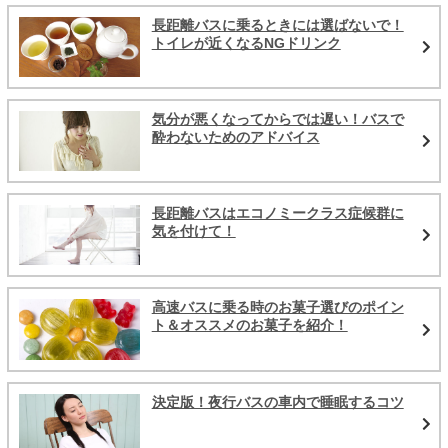
長距離バスに乗るときには選ばないで！
トイレが近くなるNGドリンク
気分が悪くなってからでは遅い！バスで
酔わないためのアドバイス
長距離バスはエコノミークラス症候群に
気を付けて！
高速バスに乗る時のお菓子選びのポイン
ト＆オススメのお菓子を紹介！
決定版！夜行バスの車内で睡眠するコツ