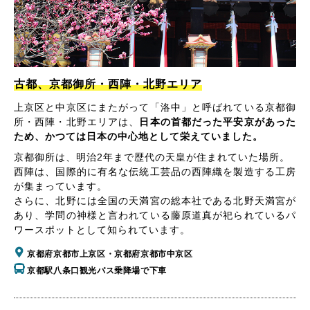
古都、京都御所・西陣・北野エリア
上京区と中京区にまたがって「洛中」と呼ばれている京都御
所・西陣・北野エリアは、
日本の首都だった平安京があった
ため、かつては日本の中心地として栄えていました。
京都御所は、明治2年まで歴代の天皇が住まれていた場所。
西陣は、国際的に有名な伝統工芸品の西陣織を製造する工房
が集まっています。
さらに、北野には全国の天満宮の総本社である北野天満宮が
あり、学問の神様と言われている藤原道真が祀られているパ
ワースポットとして知られています。
京都府京都市上京区・京都府京都市中京区
京都駅八条口観光バス乗降場で下車