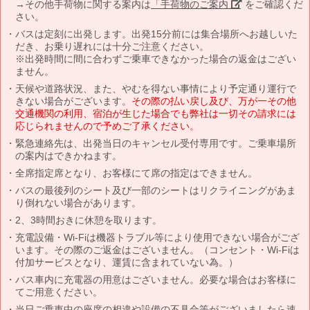
→その他手荷物に関する案内は
「手荷物のご案内」
をご確認くだ
さい。
バスは定刻に出発します。出発15分前には集合場所へお越しいた
だき、お乗り遅れには十分ご注意ください。
※出発時間に間に合わずご乗車できなかった場合の返金はござい
ません。
天候や道路状況、また、やむを得ない事情により予定通り運行で
きない場合がございます。
その際の払い戻し及び、万が一その他
交通機関の利用、宿泊が生じた場合でも弊社は一切その請求には
応じられませんので予めご了承ください。
緊急連絡先は、出発当日のキャンセル受付専用です。ご乗車場所
の案内はできかねます。
全席指定席となり、お客様にて席の指定はできません。
バスの最後列のシート及び一部のシートはリクライニングがあま
り倒れない場合があります。
2、3時間おきに休憩を取ります。
充電設備・Wi-Fiは機器トラブル等により使用できない場合がござ
います。その際のご返金はございません。（コンセント・Wi-Fiは
付加サービスとなり、運賃に含まれていない為。）
バス車内に充電器の用意はございません。必要な場合はお客様に
てご用意ください。
当日ご乗車中の座席の相違や設備の不具合等がございましたら速