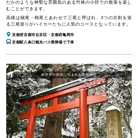
だかのような神聖な雰囲気のある竹林の小径での散策を楽し
むことができます。
高雄は槇尾・栂尾とあわせて三尾と呼ばれ、3つの古刹を巡
る三尾巡りがハイカーたちに人気のコースとなっています。
京都府京都市右京区・京都府亀岡市
京都駅八条口観光バス乗降場で下車
銀世界の静寂に包まれた貴船神社