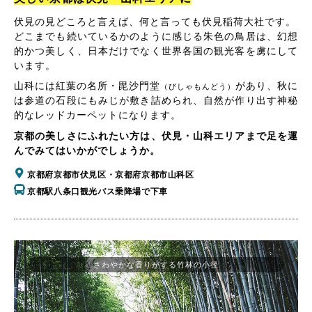
伏見の見どころと言えば、何と言っても伏見稲荷大社です。
どこまでも続いているかのように感じる朱色の鳥居は、幻想
的かつ美しく、日本だけでなく世界各国の観光客を虜にして
います。
山科には紅葉の名所・毘沙門堂
があり、秋に
（びしゃもんどう）
は参道の石段にもみじが敷き詰められ、自然が作り出す神秘
的なレッドカーペットになります。
京都の美しさにふれたい方は、伏見・山科エリアまで足を運
んでみてはいかがでしょうか。
京都府京都市伏見区・京都府京都市山科区
京都駅八条口観光バス乗降場で下車
さわやかな香りがする竹林の小径