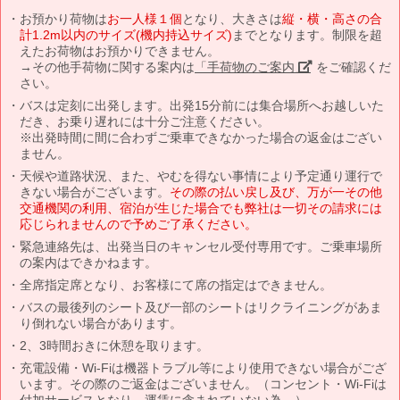
お預かり荷物は
お一人様１個
となり、大きさは
縦・横・高さの合
計1.2m以内のサイズ(機内持込サイズ)
までとなります。制限を超
えたお荷物はお預かりできません。
→その他手荷物に関する案内は
「手荷物のご案内」
をご確認くだ
さい。
バスは定刻に出発します。出発15分前には集合場所へお越しいた
だき、お乗り遅れには十分ご注意ください。
※出発時間に間に合わずご乗車できなかった場合の返金はござい
ません。
天候や道路状況、また、やむを得ない事情により予定通り運行で
きない場合がございます。
その際の払い戻し及び、万が一その他
交通機関の利用、宿泊が生じた場合でも弊社は一切その請求には
応じられませんので予めご了承ください。
緊急連絡先は、出発当日のキャンセル受付専用です。ご乗車場所
の案内はできかねます。
全席指定席となり、お客様にて席の指定はできません。
バスの最後列のシート及び一部のシートはリクライニングがあま
り倒れない場合があります。
2、3時間おきに休憩を取ります。
充電設備・Wi-Fiは機器トラブル等により使用できない場合がござ
います。その際のご返金はございません。（コンセント・Wi-Fiは
付加サービスとなり、運賃に含まれていない為。）