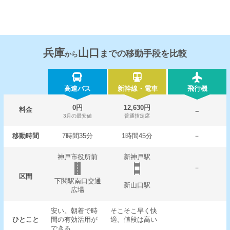
兵庫
山口
までの移動手段を比較
から
高速バス
新幹線・電車
飛行機
0円
12,630円
料金
－
3月の最安値
普通指定席
移動時間
7時間35分
1時間45分
－
神戸市役所前
新神戸駅
－
区間
下関駅南口交通
新山口駅
広場
安い。朝着で時
そこそこ早く快
ひとこと
間の有効活用が
適。値段は高い
できる