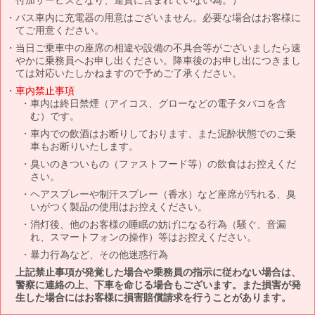
バス車内に充電器の用意はございません。必要な場合はお客様に
てご用意ください。
当日ご乗車中の座席の相違や設備の不具合等がございましたら速
やかに乗務員へお申し出ください。降車後のお申し出につきまし
ては対応いたしかねますので予めご了承ください。
車内禁止事項
車内は終日禁煙（アイコス、グローなどの電子タバコを含
む）です。
車内での飲酒はお断りしております、また泥酔状態でのご乗
車もお断りいたします。
臭いのきついもの（ファストフード等）の飲食はお控えくだ
さい。
ヘアスプレーや制汗スプレー（香水）など座席が汚れる、臭
いがつく製品の使用はお控えください。
消灯後、他のお客様の睡眠の妨げになる行為（騒ぐ、音漏
れ、スマートフォンの操作）等はお控えください。
暴力行為など、その他迷惑行為
上記禁止事項が発覚した場合や乗務員の指示に従わない場合は、
警察に連絡の上、下車を命じる場合もございます。また損害が発
生した場合にはお客様に損害賠償請求を行うことがあります。