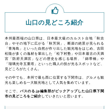
山口の見どころ紹介
本州最西端の山口県は、日本最大級のカルスト台地「秋吉
台」やその地下に広がる「秋芳洞」、断崖の絶景が見られる
「青海島」といった自然が作り出した観光地をはじめ、吉田
松陰が多くの逸材を輩出した「松下村塾」や日本最古の天満
宮「防府天満宮」などの歴史を感じる場所、「錦帯橋」や
「瑠璃光寺五重塔」といった職人の技が光るスポットなど、
見どころがたくさん。
その中でも、本州で最も西に位置する下関市は、グルメも観
光も楽しめる一大観光地として人気を集めています。
そこで、
バスのる.jp編集部がピックアップした山口県下関
市の見どころをご紹介
していきたいと思います。