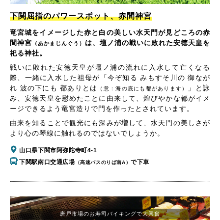
下関屈指のパワースポット、赤間神宮
竜宮城をイメージした赤と白の美しい水天門が見どころの赤
間神宮
は、壇ノ浦の戦いに敗れた安徳天皇を
（あかまじんぐう）
祀る神社。
戦いに敗れた安徳天皇が壇ノ浦の流れに入水して亡くなる
際、一緒に入水した祖母が「今ぞ知る みもすそ川の 御なが
れ 波の下にも 都ありとは
」と詠
（意：海の底にも都があります）
み、安徳天皇を慰めたことに由来して、煌びやかな都がイメ
ージできるよう竜宮造りで門を作ったとされています。
由来を知ることで観光にも深みが増して、水天門の美しさが
より心の琴線に触れるのではないでしょうか。
山口県下関市阿弥陀寺町4-1
下関駅南口交通広場
で下車
（高速バスのりば南A）
唐戸市場のお寿司バイキングで大興奮