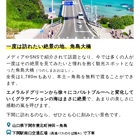
一度は訪れたい絶景の地、角島大橋
メディアやSNSで紹介されて話題となり、今では多くの人が
一度はその絶景を見てみたいと憧れを抱く観光スポットとな
った角島大橋
。
（つのしまおおはし）
全長は1,780mもあり、本土～角島を無料で渡ることができ
ます。
エメラルドグリーンから徐々にコバルトブルーへと変化して
いくグラデーションの海はまさに絶景
で、あまりの美しさに
感動の嵐を呼びます。
下関に訪れるのなら、ぜひとも心に刻みたい景色です。
山口県下関市豊北町神田～角島
下関駅南口交通広場
で下車
（高速バスのりば南A）