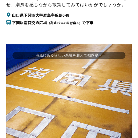
せ、潮風を感じながら散策してみてはいかがでしょうか。
山口県下関市大字彦島字船島648
下関駅南口交通広場
で下車
（高速バスのりば南A）
海底にある珍しい県境を越えて福岡県へ