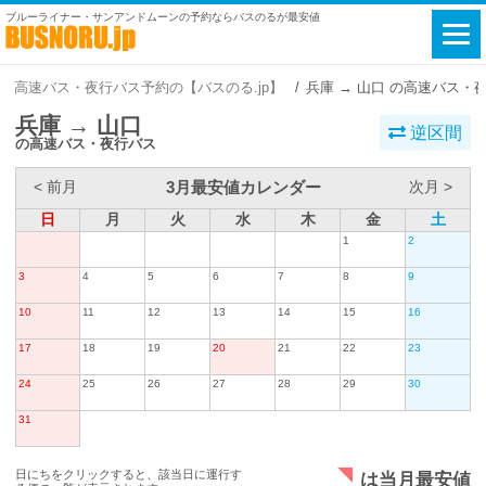
ブルーライナー・サンアンドムーンの予約ならバスのるが最安値
高速バス・夜行バス予約の【バスのる.jp】
兵庫 → 山口 の高速バス・
兵庫 → 山口
逆区間
の高速バス・夜行バス
3月最安値カレンダー
< 前月
次月 >
日
月
火
水
木
金
土
1
2
3
4
5
6
7
8
9
10
11
12
13
14
15
16
17
18
19
20
21
22
23
24
25
26
27
28
29
30
31
日にちをクリックすると、該当日に運行す
は当月最安値