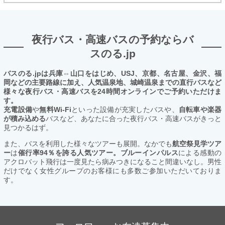
夜行バス・高速バスの予約ならバ
スのる.jp
バスのる.jpは兵庫⇔山口をはじめ、USJ、京都、名古屋、金沢、福
岡などの主要路線に加え、人気温泉地、城崎温泉までの直行バスなど
様々な夜行バス・高速バスを24時間オンラインでご予約いただけま
す。
充電設備
や
無料Wi-Fi
といった設備が充実したバスや、
自転車や楽器
が積み込める
バスなど、あなたに合った夜行バス・高速バスがきっと
見つかるはず。
また、バスを利用した様々なツアーも展開。なかでも
航空祭見学ツア
ー
は
催行率94％を誇る人気ツアー。ブルーインパルス
による感動の
アクロバット飛行は一度見たら病みつきになること間違いなし。男性
だけでなく女性グループのお客様にも多数ご参加いただいておりま
す。