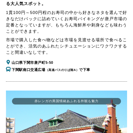
る大人気スポット。
1貫100円～500円程のお寿司の中から好きなネタを選んで好
きなだけパックに詰めていくお寿司バイキングが唐戸市場の
定番となっていますが、もちろん海鮮丼や刺身なども味わう
ことができます。
市場で購入した食べ物などは市場を見渡せる場所で食べるこ
とができ、活気のあふれたシチュエーションにワクワクする
こと間違いなしです。
山口県下関市唐戸町5-50
下関駅南口交通広場
で下車
（高速バスのりば南A）
赤レンガの異国情緒あふれる外観も魅力