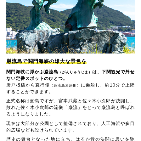
巌流島で関門海峡の雄大な景色を
関門海峡に浮かぶ巌流島
は、下関観光で外せ
（がんりゅうじま）
ない定番スポットのひとつ。
唐戸桟橋から直行便
に乗船し、約10分で上陸
（巌流島連絡船）
することができます。
正式名称は船島ですが、宮本武蔵と佐々木小次郎が決闘し、
敗れた佐々木小次郎の流儀「巌流」をとって巌流島と呼ばれ
るようになりました。
現在は大部分が公園として整備されており、人工海浜や多目
的広場なども設けられています。
歴史の舞台となった地に立ち、はるか昔の決闘に思いを馳