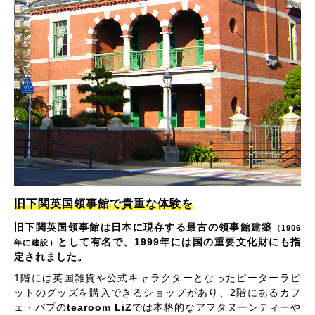
旧下関英国領事館で貴重な体験を
旧下関英国領事館は日本に現存する最古の領事館建築
（1906
として有名で、1999年には国の重要文化財にも指
年に建設）
定されました。
1階には英国雑貨や公式キャラクターとなったピーターラビ
ットのグッズを購入できるショップがあり、2階にあるカフ
ェ・パプの
tearoom LiZ
では本格的なアフタヌーンティーや