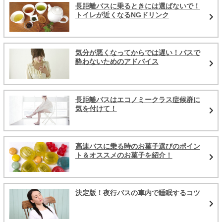
長距離バスに乗るときには選ばないで！
トイレが近くなるNGドリンク
気分が悪くなってからでは遅い！バスで
酔わないためのアドバイス
長距離バスはエコノミークラス症候群に
気を付けて！
高速バスに乗る時のお菓子選びのポイン
ト＆オススメのお菓子を紹介！
決定版！夜行バスの車内で睡眠するコツ