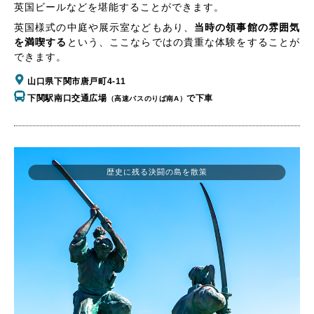
英国ビールなどを堪能することができます。
英国様式の中庭や展示室などもあり、
当時の領事館の雰囲気
を満喫する
という、ここならではの貴重な体験をすることが
できます。
山口県下関市唐戸町4-11
下関駅南口交通広場
で下車
（高速バスのりば南A）
歴史に残る決闘の島を散策