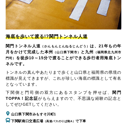
海底を歩いて渡る!?関門トンネル人道
関門トンネル人道
は、21年もの年
（かんもんとんねるじんどう）
月をかけて完成した本州
と九州
（山口県下関市）
（福岡県北九州市
を徒歩10～15分で渡ることができる歩行者用海底トン
門司）
ネルです。
トンネルの真ん中あたりまで歩くと山口県と福岡県の県境の
標識が見えてきますが、これが珍しい海底の標識として有名
となっています。
下関側と門司側の双方にあるスタンプを押せば、
関門
TOPPA！記念証
がもらえますので、不思議な経験の記念と
してぜひGETしてください。
山口県下関市みもすそ川町1
下関駅南口交通広場
で下車
（高速バスのりば南A）