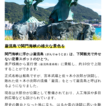
巌流島で関門海峡の雄大な景色を
関門海峡に浮かぶ巌流島
は、下関観光で外せ
（がんりゅうじま）
ない定番スポットのひとつ。
唐戸桟橋から直行便
に乗船し、約10分で上陸
（巌流島連絡船）
することができます。
正式名称は船島ですが、宮本武蔵と佐々木小次郎が決闘し、
敗れた佐々木小次郎の流儀「巌流」をとって巌流島と呼ばれ
るようになりました。
現在は大部分が公園として整備されており、人工海浜や多目
的広場なども設けられています。
歴史の舞台となった地に立ち、はるか昔の決闘に思いを馳