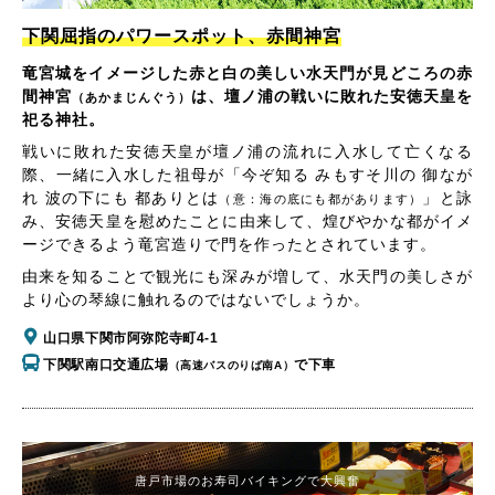
下関屈指のパワースポット、赤間神宮
竜宮城をイメージした赤と白の美しい水天門が見どころの赤
間神宮
は、壇ノ浦の戦いに敗れた安徳天皇を
（あかまじんぐう）
祀る神社。
戦いに敗れた安徳天皇が壇ノ浦の流れに入水して亡くなる
際、一緒に入水した祖母が「今ぞ知る みもすそ川の 御なが
れ 波の下にも 都ありとは
」と詠
（意：海の底にも都があります）
み、安徳天皇を慰めたことに由来して、煌びやかな都がイメ
ージできるよう竜宮造りで門を作ったとされています。
由来を知ることで観光にも深みが増して、水天門の美しさが
より心の琴線に触れるのではないでしょうか。
山口県下関市阿弥陀寺町4-1
下関駅南口交通広場
で下車
（高速バスのりば南A）
唐戸市場のお寿司バイキングで大興奮