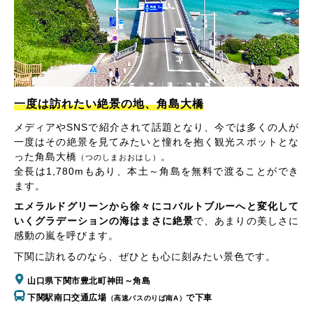
一度は訪れたい絶景の地、角島大橋
メディアやSNSで紹介されて話題となり、今では多くの人が
一度はその絶景を見てみたいと憧れを抱く観光スポットとな
った角島大橋
。
（つのしまおおはし）
全長は1,780mもあり、本土～角島を無料で渡ることができ
ます。
エメラルドグリーンから徐々にコバルトブルーへと変化して
いくグラデーションの海はまさに絶景
で、あまりの美しさに
感動の嵐を呼びます。
下関に訪れるのなら、ぜひとも心に刻みたい景色です。
山口県下関市豊北町神田～角島
下関駅南口交通広場
で下車
（高速バスのりば南A）