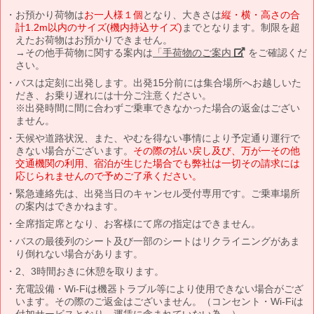
お預かり荷物は
お一人様１個
となり、大きさは
縦・横・高さの合
計1.2m以内のサイズ(機内持込サイズ)
までとなります。制限を超
えたお荷物はお預かりできません。
→その他手荷物に関する案内は
「手荷物のご案内」
をご確認くだ
さい。
バスは定刻に出発します。出発15分前には集合場所へお越しいた
だき、お乗り遅れには十分ご注意ください。
※出発時間に間に合わずご乗車できなかった場合の返金はござい
ません。
天候や道路状況、また、やむを得ない事情により予定通り運行で
きない場合がございます。
その際の払い戻し及び、万が一その他
交通機関の利用、宿泊が生じた場合でも弊社は一切その請求には
応じられませんので予めご了承ください。
緊急連絡先は、出発当日のキャンセル受付専用です。ご乗車場所
の案内はできかねます。
全席指定席となり、お客様にて席の指定はできません。
バスの最後列のシート及び一部のシートはリクライニングがあま
り倒れない場合があります。
2、3時間おきに休憩を取ります。
充電設備・Wi-Fiは機器トラブル等により使用できない場合がござ
います。その際のご返金はございません。（コンセント・Wi-Fiは
付加サービスとなり、運賃に含まれていない為。）