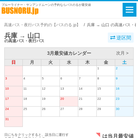
ブルーライナー・サンアンドムーンの予約ならバスのるが最安値
高速バス・夜行バス予約の【バスのる.jp】
兵庫 → 山口 の高速バス・
兵庫 → 山口
逆区間
の高速バス・夜行バス
3月最安値カレンダー
次月 >
日
月
火
水
木
金
土
1
2
3
4
5
6
7
8
9
10
11
12
13
14
15
16
17
18
19
20
21
22
23
24
25
26
27
28
29
30
31
日にちをクリックすると、該当日に運行す
は当月最安値