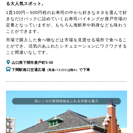
る大人気スポット。
1貫100円～500円程のお寿司の中から好きなネタを選んで好
きなだけパックに詰めていくお寿司バイキングが唐戸市場の
定番となっていますが、もちろん海鮮丼や刺身なども味わう
ことができます。
市場で購入した食べ物などは市場を見渡せる場所で食べるこ
とができ、活気のあふれたシチュエーションにワクワクする
こと間違いなしです。
山口県下関市唐戸町5-50
下関駅南口交通広場
で下車
（高速バスのりば南A）
赤レンガの異国情緒あふれる外観も魅力