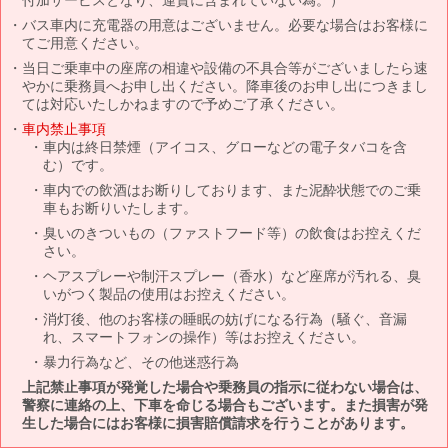
バス車内に充電器の用意はございません。必要な場合はお客様に
てご用意ください。
当日ご乗車中の座席の相違や設備の不具合等がございましたら速
やかに乗務員へお申し出ください。降車後のお申し出につきまし
ては対応いたしかねますので予めご了承ください。
車内禁止事項
車内は終日禁煙（アイコス、グローなどの電子タバコを含
む）です。
車内での飲酒はお断りしております、また泥酔状態でのご乗
車もお断りいたします。
臭いのきついもの（ファストフード等）の飲食はお控えくだ
さい。
ヘアスプレーや制汗スプレー（香水）など座席が汚れる、臭
いがつく製品の使用はお控えください。
消灯後、他のお客様の睡眠の妨げになる行為（騒ぐ、音漏
れ、スマートフォンの操作）等はお控えください。
暴力行為など、その他迷惑行為
上記禁止事項が発覚した場合や乗務員の指示に従わない場合は、
警察に連絡の上、下車を命じる場合もございます。また損害が発
生した場合にはお客様に損害賠償請求を行うことがあります。