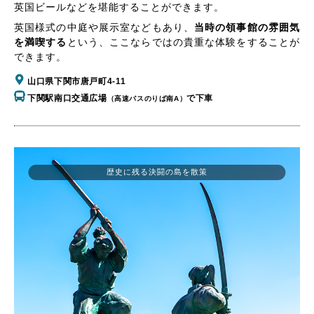
英国ビールなどを堪能することができます。
英国様式の中庭や展示室などもあり、
当時の領事館の雰囲気
を満喫する
という、ここならではの貴重な体験をすることが
できます。
山口県下関市唐戸町4-11
下関駅南口交通広場
で下車
（高速バスのりば南A）
歴史に残る決闘の島を散策