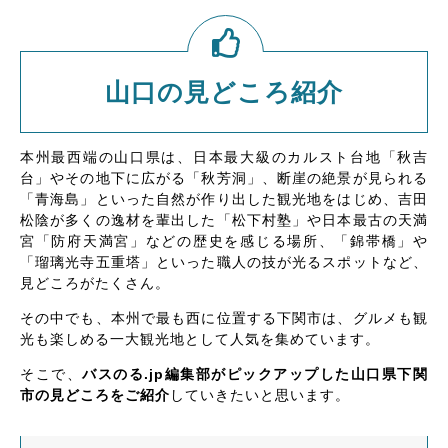
山口の見どころ紹介
本州最西端の山口県は、日本最大級のカルスト台地「秋吉
台」やその地下に広がる「秋芳洞」、断崖の絶景が見られる
「青海島」といった自然が作り出した観光地をはじめ、吉田
松陰が多くの逸材を輩出した「松下村塾」や日本最古の天満
宮「防府天満宮」などの歴史を感じる場所、「錦帯橋」や
「瑠璃光寺五重塔」といった職人の技が光るスポットなど、
見どころがたくさん。
その中でも、本州で最も西に位置する下関市は、グルメも観
光も楽しめる一大観光地として人気を集めています。
そこで、
バスのる.jp編集部がピックアップした山口県下関
市の見どころをご紹介
していきたいと思います。