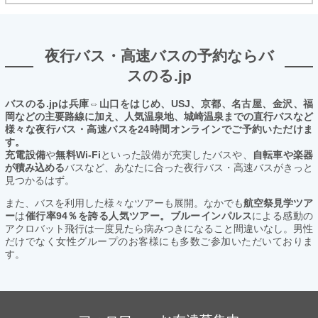
夜行バス・高速バスの予約ならバ
スのる.jp
バスのる.jpは兵庫⇔山口をはじめ、USJ、京都、名古屋、金沢、福
岡などの主要路線に加え、人気温泉地、城崎温泉までの直行バスなど
様々な夜行バス・高速バスを24時間オンラインでご予約いただけま
す。
充電設備
や
無料Wi-Fi
といった設備が充実したバスや、
自転車や楽器
が積み込める
バスなど、あなたに合った夜行バス・高速バスがきっと
見つかるはず。
また、バスを利用した様々なツアーも展開。なかでも
航空祭見学ツア
ー
は
催行率94％を誇る人気ツアー。ブルーインパルス
による感動の
アクロバット飛行は一度見たら病みつきになること間違いなし。男性
だけでなく女性グループのお客様にも多数ご参加いただいておりま
す。