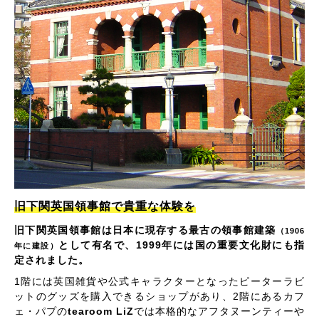
旧下関英国領事館で貴重な体験を
旧下関英国領事館は日本に現存する最古の領事館建築
（1906
として有名で、1999年には国の重要文化財にも指
年に建設）
定されました。
1階には英国雑貨や公式キャラクターとなったピーターラビ
ットのグッズを購入できるショップがあり、2階にあるカフ
ェ・パプの
tearoom LiZ
では本格的なアフタヌーンティーや