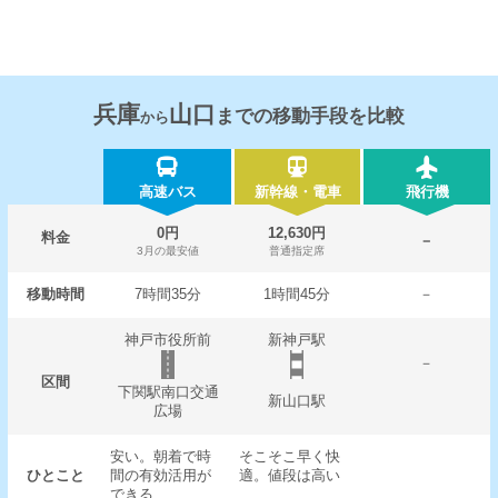
兵庫
山口
までの移動手段を比較
から
高速バス
新幹線・電車
飛行機
0円
12,630円
料金
－
3月の最安値
普通指定席
移動時間
7時間35分
1時間45分
－
神戸市役所前
新神戸駅
－
区間
下関駅南口交通
新山口駅
広場
安い。朝着で時
そこそこ早く快
ひとこと
間の有効活用が
適。値段は高い
できる