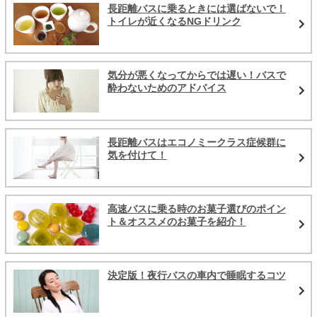
長距離バスに乗るときには選ばないで！
トイレが近くなるNGドリンク
気分が悪くなってからでは遅い！バスで
酔わないためのアドバイス
長距離バスはエコノミークラス症候群に
気を付けて！
高速バスに乗る時のお菓子選びのポイン
ト＆オススメのお菓子を紹介！
決定版！夜行バスの車内で睡眠するコツ