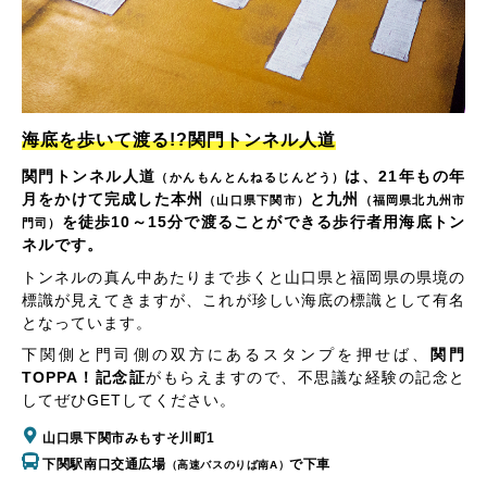
海底を歩いて渡る!?関門トンネル人道
関門トンネル人道
は、21年もの年
（かんもんとんねるじんどう）
月をかけて完成した本州
と九州
（山口県下関市）
（福岡県北九州市
を徒歩10～15分で渡ることができる歩行者用海底トン
門司）
ネルです。
トンネルの真ん中あたりまで歩くと山口県と福岡県の県境の
標識が見えてきますが、これが珍しい海底の標識として有名
となっています。
下関側と門司側の双方にあるスタンプを押せば、
関門
TOPPA！記念証
がもらえますので、不思議な経験の記念と
してぜひGETしてください。
山口県下関市みもすそ川町1
下関駅南口交通広場
で下車
（高速バスのりば南A）