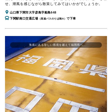
せ、潮風を感じながら散策してみてはいかがでしょうか。
山口県下関市大字彦島字船島648
下関駅南口交通広場
で下車
（高速バスのりば南A）
海底にある珍しい県境を越えて福岡県へ