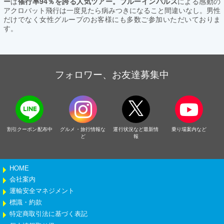
ー
は
催行率94％を誇る人気ツアー。ブルーインパルス
による感動の
アクロバット飛行は一度見たら病みつきになること間違いなし。男性
だけでなく女性グループのお客様にも多数ご参加いただいておりま
す。
フォロワー、お友達募集中
割引クーポン配布中
グルメ・旅行情報な
運行状況など最新情
乗り場案内など
ど
報
HOME
会社案内
運輸安全マネジメント
標識・約款
特定商取引法に基づく表記