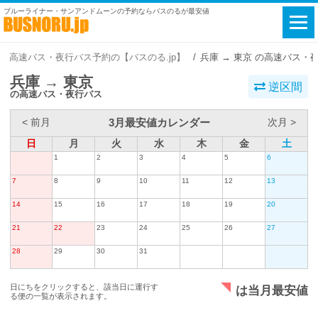
ブルーライナー・サンアンドムーンの予約ならバスのるが最安値
高速バス・夜行バス予約の【バスのる.jp】
兵庫 → 東京 の高速バス・
兵庫 → 東京
逆区間
の高速バス・夜行バス
3月最安値カレンダー
< 前月
次月 >
日
月
火
水
木
金
土
1
2
3
4
5
6
7
8
9
10
11
12
13
14
15
16
17
18
19
20
21
22
23
24
25
26
27
28
29
30
31
日にちをクリックすると、該当日に運行す
は当月最安値
る便の一覧が表示されます。