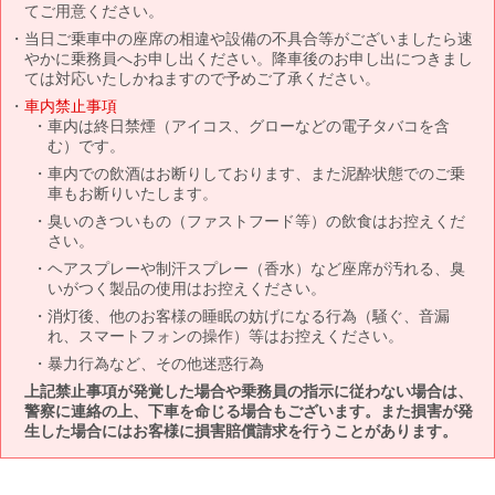
てご用意ください。
当日ご乗車中の座席の相違や設備の不具合等がございましたら速
やかに乗務員へお申し出ください。降車後のお申し出につきまし
ては対応いたしかねますので予めご了承ください。
車内禁止事項
車内は終日禁煙（アイコス、グローなどの電子タバコを含
む）です。
車内での飲酒はお断りしております、また泥酔状態でのご乗
車もお断りいたします。
臭いのきついもの（ファストフード等）の飲食はお控えくだ
さい。
ヘアスプレーや制汗スプレー（香水）など座席が汚れる、臭
いがつく製品の使用はお控えください。
消灯後、他のお客様の睡眠の妨げになる行為（騒ぐ、音漏
れ、スマートフォンの操作）等はお控えください。
暴力行為など、その他迷惑行為
上記禁止事項が発覚した場合や乗務員の指示に従わない場合は、
警察に連絡の上、下車を命じる場合もございます。また損害が発
生した場合にはお客様に損害賠償請求を行うことがあります。