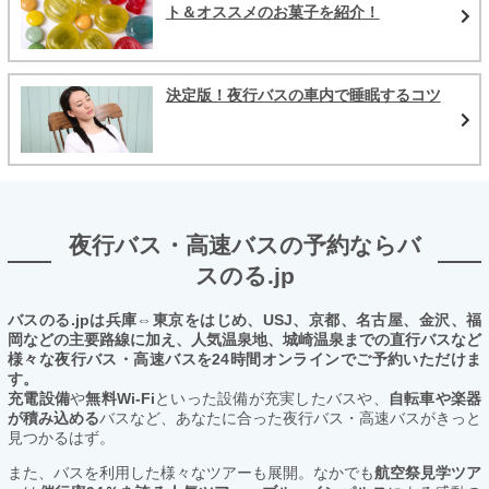
ト＆オススメのお菓子を紹介！
決定版！夜行バスの車内で睡眠するコツ
夜行バス・高速バスの予約ならバ
スのる.jp
バスのる.jpは兵庫⇔東京をはじめ、USJ、京都、名古屋、金沢、福
岡などの主要路線に加え、人気温泉地、城崎温泉までの直行バスなど
様々な夜行バス・高速バスを24時間オンラインでご予約いただけま
す。
充電設備
や
無料Wi-Fi
といった設備が充実したバスや、
自転車や楽器
が積み込める
バスなど、あなたに合った夜行バス・高速バスがきっと
見つかるはず。
また、バスを利用した様々なツアーも展開。なかでも
航空祭見学ツア