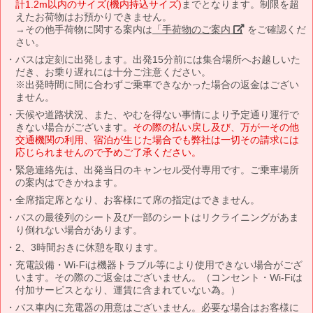
計1.2m以内のサイズ(機内持込サイズ)
までとなります。制限を超
えたお荷物はお預かりできません。
→その他手荷物に関する案内は
「手荷物のご案内」
をご確認くだ
さい。
バスは定刻に出発します。出発15分前には集合場所へお越しいた
だき、お乗り遅れには十分ご注意ください。
※出発時間に間に合わずご乗車できなかった場合の返金はござい
ません。
天候や道路状況、また、やむを得ない事情により予定通り運行で
きない場合がございます。
その際の払い戻し及び、万が一その他
交通機関の利用、宿泊が生じた場合でも弊社は一切その請求には
応じられませんので予めご了承ください。
緊急連絡先は、出発当日のキャンセル受付専用です。ご乗車場所
の案内はできかねます。
全席指定席となり、お客様にて席の指定はできません。
バスの最後列のシート及び一部のシートはリクライニングがあま
り倒れない場合があります。
2、3時間おきに休憩を取ります。
充電設備・Wi-Fiは機器トラブル等により使用できない場合がござ
います。その際のご返金はございません。（コンセント・Wi-Fiは
付加サービスとなり、運賃に含まれていない為。）
バス車内に充電器の用意はございません。必要な場合はお客様に