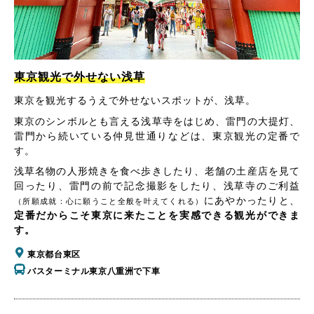
東京観光で外せない浅草
東京を観光するうえで外せないスポットが、浅草。
東京のシンボルとも言える浅草寺をはじめ、雷門の大提灯、
雷門から続いている仲見世通りなどは、東京観光の定番で
す。
浅草名物の人形焼きを食べ歩きしたり、老舗の土産店を見て
回ったり、雷門の前で記念撮影をしたり、浅草寺のご利益
にあやかったりと、
（所願成就：心に願うこと全般を叶えてくれる）
定番だからこそ東京に来たことを実感できる観光ができま
す。
東京都台東区
バスターミナル東京八重洲で下車