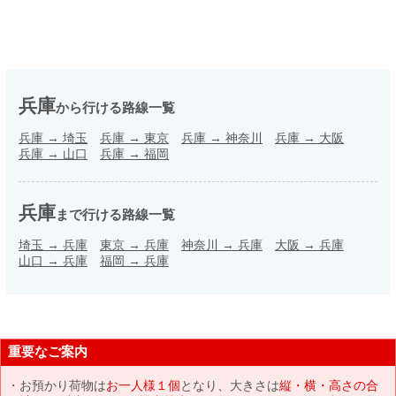
兵庫
から行ける路線一覧
兵庫
→
埼玉
兵庫
→
東京
兵庫
→
神奈川
兵庫
→
大阪
兵庫
→
山口
兵庫
→
福岡
兵庫
まで行ける路線一覧
埼玉
→
兵庫
東京
→
兵庫
神奈川
→
兵庫
大阪
→
兵庫
山口
→
兵庫
福岡
→
兵庫
重要なご案内
お預かり荷物は
お一人様１個
となり、大きさは
縦・横・高さの合