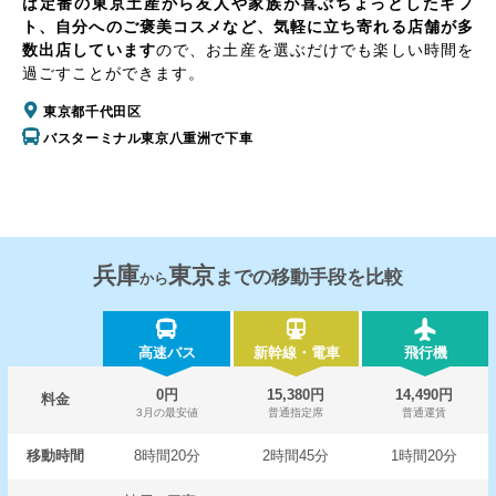
は定番の東京土産から友人や家族が喜ぶちょっとしたギフ
ト、自分へのご褒美コスメなど、気軽に立ち寄れる店舗が多
数出店しています
ので、お土産を選ぶだけでも楽しい時間を
過ごすことができます。
東京都千代田区
バスターミナル東京八重洲で下車
兵庫
東京
までの移動手段を比較
から
高速バス
新幹線・電車
飛行機
0円
15,380円
14,490円
料金
3月の最安値
普通指定席
普通運賃
移動時間
8時間20分
2時間45分
1時間20分