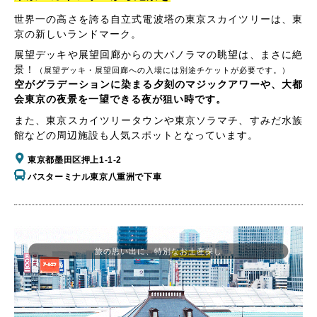
世界一の高さを誇る自立式電波塔の東京スカイツリーは、東
京の新しいランドマーク。
展望デッキや展望回廊からの大パノラマの眺望は、まさに絶
景！
（展望デッキ・展望回廊への入場には別途チケットが必要です。）
空がグラデーションに染まる夕刻のマジックアワーや、大都
会東京の夜景を一望できる夜が狙い時です。
また、東京スカイツリータウンや東京ソラマチ、すみだ水族
館などの周辺施設も人気スポットとなっています。
東京都墨田区押上1-1-2
バスターミナル東京八重洲で下車
旅の思い出に、特別なお土産探し