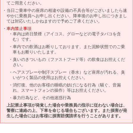
てご用意ください。
当日ご乗車中の座席の相違や設備の不具合等がございましたら速
やかに乗務員へお申し出ください。降車後のお申し出につきまし
ては対応いたしかねますので予めご了承ください。
車内禁止事項
車内は終日禁煙（アイコス、グローなどの電子タバコを含
む）です。
車内での飲酒はお断りしております、また泥酔状態でのご乗
車もお断りいたします。
臭いのきついもの（ファストフード等）の飲食はお控えくだ
さい。
ヘアスプレーや制汗スプレー（香水）など座席が汚れる、臭
いがつく製品の使用はお控えください。
消灯後、他のお客様の睡眠の妨げになる行為（騒ぐ、音漏
れ、スマートフォンの操作）等はお控えください。
暴力行為など、その他迷惑行為
上記禁止事項が発覚した場合や乗務員の指示に従わない場合は、
警察に連絡の上、下車を命じる場合もございます。また損害が発
生した場合にはお客様に損害賠償請求を行うことがあります。