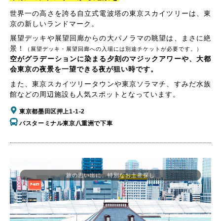
世界一の高さを誇る自立式電波塔の東京スカイツリーは、東
京の新しいランドマーク。
展望デッキや展望回廊からの大パノラマの眺望は、まさに絶
景！
（展望デッキ・展望回廊への入場には別途チケットが必要です。）
空がグラデーションに染まる夕刻のマジックアワーや、大都
会東京の夜景を一望できる夜が狙い時です。
また、東京スカイツリータウンや東京ソラマチ、すみだ水族
館などの周辺施設も人気スポットとなっています。
東京都墨田区押上1-1-2
バスターミナル東京八重洲で下車
旅の思い出に、特別なお土産探し