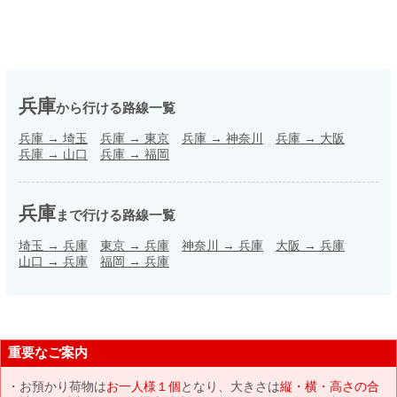
兵庫
から行ける路線一覧
兵庫
→
埼玉
兵庫
→
東京
兵庫
→
神奈川
兵庫
→
大阪
兵庫
→
山口
兵庫
→
福岡
兵庫
まで行ける路線一覧
埼玉
→
兵庫
東京
→
兵庫
神奈川
→
兵庫
大阪
→
兵庫
山口
→
兵庫
福岡
→
兵庫
重要なご案内
お預かり荷物は
お一人様１個
となり、大きさは
縦・横・高さの合