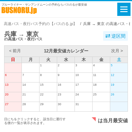
ブルーライナー・サンアンドムーンの予約ならバスのるが最安値
高速バス・夜行バス予約の【バスのる.jp】
兵庫 → 東京 の高速バス・
兵庫 → 東京
逆区間
の高速バス・夜行バス
12月最安値カレンダー
< 前月
次月 >
日
月
火
水
木
金
土
1
2
3
4
5
6
7
8
9
10
11
12
13
14
15
16
17
18
19
20
21
22
23
24
25
26
27
28
29
30
31
日にちをクリックすると、該当日に運行す
は当月最安値
る便の一覧が表示されます。