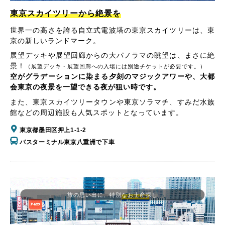
東京スカイツリーから絶景を
世界一の高さを誇る自立式電波塔の東京スカイツリーは、東
京の新しいランドマーク。
展望デッキや展望回廊からの大パノラマの眺望は、まさに絶
景！
（展望デッキ・展望回廊への入場には別途チケットが必要です。）
空がグラデーションに染まる夕刻のマジックアワーや、大都
会東京の夜景を一望できる夜が狙い時です。
また、東京スカイツリータウンや東京ソラマチ、すみだ水族
館などの周辺施設も人気スポットとなっています。
東京都墨田区押上1-1-2
バスターミナル東京八重洲で下車
旅の思い出に、特別なお土産探し