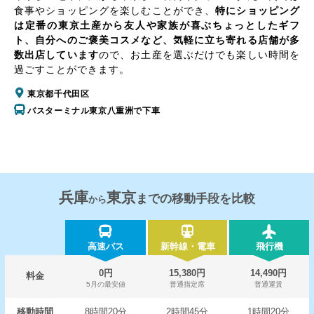
食事やショッピングを楽しむことができ、
特にショッピング
は定番の東京土産から友人や家族が喜ぶちょっとしたギフ
ト、自分へのご褒美コスメなど、気軽に立ち寄れる店舗が多
数出店しています
ので、お土産を選ぶだけでも楽しい時間を
過ごすことができます。
東京都千代田区
バスターミナル東京八重洲で下車
兵庫
東京
までの移動手段を比較
から
高速バス
新幹線・電車
飛行機
0円
15,380円
14,490円
料金
5月の最安値
普通指定席
普通運賃
移動時間
8時間20分
2時間45分
1時間20分