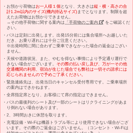
お預かり荷物は
お一人様１個
となり、大きさは
縦・横・高さの合
計1.2m以内のサイズ(機内持込サイズ)
までとなります。制限を超
えたお荷物はお預かりできません。
→その他手荷物に関する案内は
「手荷物のご案内」
をご確認くだ
さい。
バスは定刻に出発します。出発15分前には集合場所へお越しいた
だき、お乗り遅れには十分ご注意ください。
※出発時間に間に合わずご乗車できなかった場合の返金はござい
ません。
天候や道路状況、また、やむを得ない事情により予定通り運行で
きない場合がございます。
その際の払い戻し及び、万が一その他
交通機関の利用、宿泊が生じた場合でも弊社は一切その請求には
応じられませんので予めご了承ください。
緊急連絡先は、出発当日のキャンセル受付専用です。ご乗車場所
の案内はできかねます。
全席指定席となり、お客様にて席の指定はできません。
バスの最後列のシート及び一部のシートはリクライニングがあま
り倒れない場合があります。
2、3時間おきに休憩を取ります。
充電設備・Wi-Fiは機器トラブル等により使用できない場合がござ
います。その際のご返金はございません。（コンセント・Wi-Fiは
付加サービスとなり、運賃に含まれていない為。）