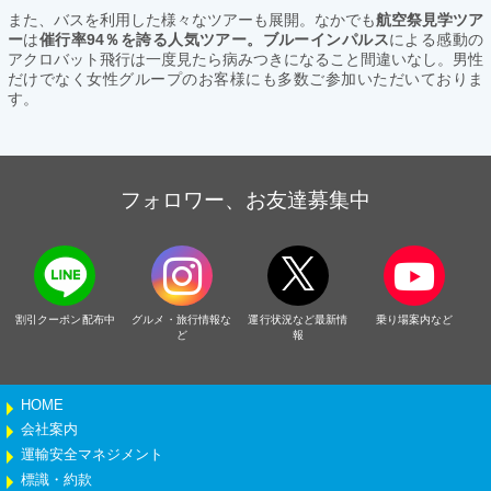
また、バスを利用した様々なツアーも展開。なかでも
航空祭見学ツア
ー
は
催行率94％を誇る人気ツアー。ブルーインパルス
による感動の
アクロバット飛行は一度見たら病みつきになること間違いなし。男性
だけでなく女性グループのお客様にも多数ご参加いただいておりま
す。
フォロワー、お友達募集中
割引クーポン配布中
グルメ・旅行情報な
運行状況など最新情
乗り場案内など
ど
報
HOME
会社案内
運輸安全マネジメント
標識・約款