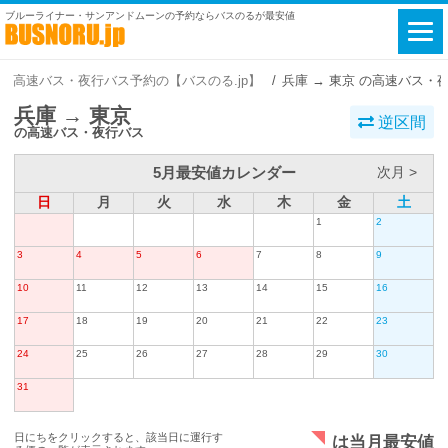
ブルーライナー・サンアンドムーンの予約ならバスのるが最安値
高速バス・夜行バス予約の【バスのる.jp】
兵庫 → 東京 の高速バス・
兵庫 → 東京
逆区間
の高速バス・夜行バス
5月最安値カレンダー
次月 >
日
月
火
水
木
金
土
1
2
3
4
5
6
7
8
9
10
11
12
13
14
15
16
17
18
19
20
21
22
23
24
25
26
27
28
29
30
31
日にちをクリックすると、該当日に運行す
は当月最安値