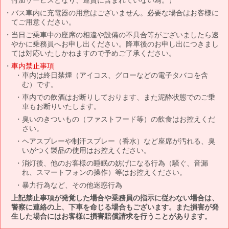
バス車内に充電器の用意はございません。必要な場合はお客様に
てご用意ください。
当日ご乗車中の座席の相違や設備の不具合等がございましたら速
やかに乗務員へお申し出ください。降車後のお申し出につきまし
ては対応いたしかねますので予めご了承ください。
車内禁止事項
車内は終日禁煙（アイコス、グローなどの電子タバコを含
む）です。
車内での飲酒はお断りしております、また泥酔状態でのご乗
車もお断りいたします。
臭いのきついもの（ファストフード等）の飲食はお控えくだ
さい。
ヘアスプレーや制汗スプレー（香水）など座席が汚れる、臭
いがつく製品の使用はお控えください。
消灯後、他のお客様の睡眠の妨げになる行為（騒ぐ、音漏
れ、スマートフォンの操作）等はお控えください。
暴力行為など、その他迷惑行為
上記禁止事項が発覚した場合や乗務員の指示に従わない場合は、
警察に連絡の上、下車を命じる場合もございます。また損害が発
生した場合にはお客様に損害賠償請求を行うことがあります。