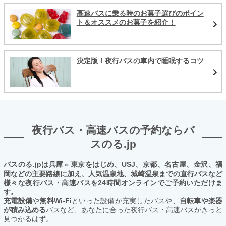
高速バスに乗る時のお菓子選びのポイン
ト＆オススメのお菓子を紹介！
決定版！夜行バスの車内で睡眠するコツ
夜行バス・高速バスの予約ならバ
スのる.jp
バスのる.jpは兵庫⇔東京をはじめ、USJ、京都、名古屋、金沢、福
岡などの主要路線に加え、人気温泉地、城崎温泉までの直行バスなど
様々な夜行バス・高速バスを24時間オンラインでご予約いただけま
す。
充電設備
や
無料Wi-Fi
といった設備が充実したバスや、
自転車や楽器
が積み込める
バスなど、あなたに合った夜行バス・高速バスがきっと
見つかるはず。