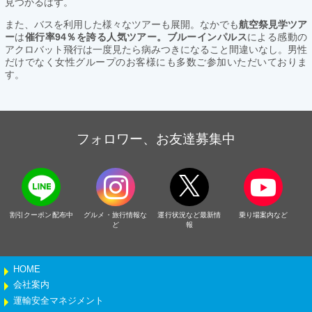
見つかるはず。
また、バスを利用した様々なツアーも展開。なかでも
航空祭見学ツア
ー
は
催行率94％を誇る人気ツアー。ブルーインパルス
による感動の
アクロバット飛行は一度見たら病みつきになること間違いなし。男性
だけでなく女性グループのお客様にも多数ご参加いただいておりま
す。
フォロワー、お友達募集中
割引クーポン配布中
グルメ・旅行情報な
運行状況など最新情
乗り場案内など
ど
報
HOME
会社案内
運輸安全マネジメント