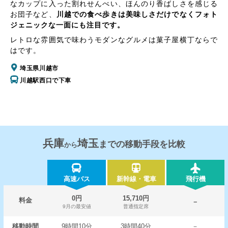
なカップに入った割れせんべい、ほんのり香ばしさを感じる
お団子など、
川越での食べ歩きは美味しさだけでなくフォト
ジェニックな一面にも注目です。
レトロな雰囲気で味わうモダンなグルメは菓子屋横丁ならで
はです。
埼玉県川越市
川越駅西口で下車
兵庫
埼玉
までの移動手段を比較
から
高速バス
新幹線・電車
飛行機
0円
15,710円
料金
－
9月の最安値
普通指定席
移動時間
9時間10分
3時間40分
－