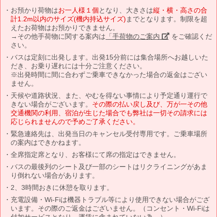
お預かり荷物は
お一人様１個
となり、大きさは
縦・横・高さの合
計1.2m以内のサイズ(機内持込サイズ)
までとなります。制限を超
えたお荷物はお預かりできません。
→その他手荷物に関する案内は
「手荷物のご案内」
をご確認くだ
さい。
バスは定刻に出発します。出発15分前には集合場所へお越しいた
だき、お乗り遅れには十分ご注意ください。
※出発時間に間に合わずご乗車できなかった場合の返金はござい
ません。
天候や道路状況、また、やむを得ない事情により予定通り運行で
きない場合がございます。
その際の払い戻し及び、万が一その他
交通機関の利用、宿泊が生じた場合でも弊社は一切その請求には
応じられませんので予めご了承ください。
緊急連絡先は、出発当日のキャンセル受付専用です。ご乗車場所
の案内はできかねます。
全席指定席となり、お客様にて席の指定はできません。
バスの最後列のシート及び一部のシートはリクライニングがあま
り倒れない場合があります。
2、3時間おきに休憩を取ります。
充電設備・Wi-Fiは機器トラブル等により使用できない場合がござ
います。その際のご返金はございません。（コンセント・Wi-Fiは
付加サービスとなり、運賃に含まれていない為。）