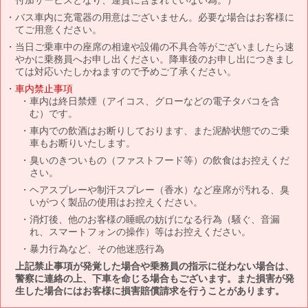
バス車内に充電器の用意はございません。必要な場合はお客様に
てご用意ください。
当日ご乗車中の座席の相違や設備の不具合等がございましたら速
やかに乗務員へお申し出ください。降車後のお申し出につきまし
ては対応いたしかねますので予めご了承ください。
車内禁止事項
車内は終日禁煙（アイコス、グローなどの電子タバコを含
む）です。
車内での飲酒はお断りしております、また泥酔状態でのご乗
車もお断りいたします。
臭いのきついもの（ファストフード等）の飲食はお控えくだ
さい。
ヘアスプレーや制汗スプレー（香水）など座席が汚れる、臭
いがつく製品の使用はお控えください。
消灯後、他のお客様の睡眠の妨げになる行為（騒ぐ、音漏
れ、スマートフォンの操作）等はお控えください。
暴力行為など、その他迷惑行為
上記禁止事項が発覚した場合や乗務員の指示に従わない場合は、
警察に連絡の上、下車を命じる場合もございます。また損害が発
生した場合にはお客様に損害賠償請求を行うことがあります。