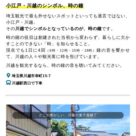
小江戸・川越のシンボル、時の鐘
埼玉観光で最も外せないスポットといっても過言ではない、
小江戸・川越。
その
川越でシンボルとなっているのが、時の鐘
です。
時の鐘の役目は創建された当初から変わらず、暮らしに欠か
すことのできない「時」を知らせること。
現在でも1日に4回
鐘の音を響かせ
（6時・12時・15時・18時）
て、川越の人々や観光客に時を告げています。
川越を観光するなら、時の鐘の音を聴いてみてください。
埼玉県川越市幸町15-7
川越駅西口で下車
どこか懐かしい、川越の菓子屋横丁