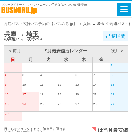
ブルーライナー・サンアンドムーンの予約ならバスのるが最安値
高速バス・夜行バス予約の【バスのる.jp】
兵庫 → 埼玉 の高速バス・
兵庫 → 埼玉
逆区間
の高速バス・夜行バス
9月最安値カレンダー
< 前月
次月 >
日
月
火
水
木
金
土
1
2
3
4
5
6
7
8
9
10
11
12
13
14
15
16
17
18
19
20
21
22
23
24
25
26
27
28
29
30
日にちをクリックすると、該当日に運行す
は当月最安値