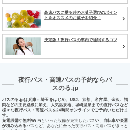
高速バスに乗る時のお菓子選びのポイン
ト＆オススメのお菓子を紹介！
決定版！夜行バスの車内で睡眠するコツ
夜行バス・高速バスの予約ならバ
スのる.jp
バスのる.jpは兵庫⇔埼玉をはじめ、USJ、京都、名古屋、金沢、福
岡などの主要路線に加え、人気温泉地、城崎温泉までの直行バスなど
様々な夜行バス・高速バスを24時間オンラインでご予約いただけま
す。
充電設備
や
無料Wi-Fi
といった設備が充実したバスや、
自転車や楽器
が積み込める
バスなど、あなたに合った夜行バス・高速バスがきっと