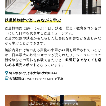
鉄道博物館で楽しみながら学ぶ
鉄道博物館
は、鉄道・歴史・教育をコンセプ
（通称：てっぱく）
トにした日本を代表する鉄道ミュージアム。
鉄道の役割や鉄道がもたらした社会的な影響などを楽しみな
がら学ぶことができます。
施設内外には迫力ある実物の車両が41両も展示されているほ
か、日本最大の鉄道ジオラマが見られたり、シミュレータで
新幹線などの運転を体験できたりと、
鉄道好きでなくても楽
しめる観光スポット
となっています。
埼玉県さいたま市大宮区大成町3-47
大宮駅西口
で下車
（ソニックシティビル前）
お風呂にのんびり浸かってリラックス♨