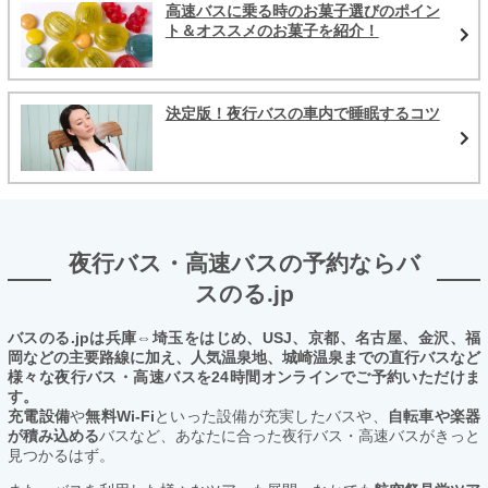
高速バスに乗る時のお菓子選びのポイン
ト＆オススメのお菓子を紹介！
決定版！夜行バスの車内で睡眠するコツ
夜行バス・高速バスの予約ならバ
スのる.jp
バスのる.jpは兵庫⇔埼玉をはじめ、USJ、京都、名古屋、金沢、福
岡などの主要路線に加え、人気温泉地、城崎温泉までの直行バスなど
様々な夜行バス・高速バスを24時間オンラインでご予約いただけま
す。
充電設備
や
無料Wi-Fi
といった設備が充実したバスや、
自転車や楽器
が積み込める
バスなど、あなたに合った夜行バス・高速バスがきっと
見つかるはず。