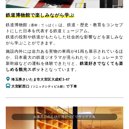
鉄道博物館で楽しみながら学ぶ
鉄道博物館
は、鉄道・歴史・教育をコンセプ
（通称：てっぱく）
トにした日本を代表する鉄道ミュージアム。
鉄道の役割や鉄道がもたらした社会的な影響などを楽しみな
がら学ぶことができます。
施設内外には迫力ある実物の車両が41両も展示されているほ
か、日本最大の鉄道ジオラマが見られたり、シミュレータで
新幹線などの運転を体験できたりと、
鉄道好きでなくても楽
しめる観光スポット
となっています。
埼玉県さいたま市大宮区大成町3-47
大宮駅西口
で下車
（ソニックシティビル前）
お風呂にのんびり浸かってリラックス♨