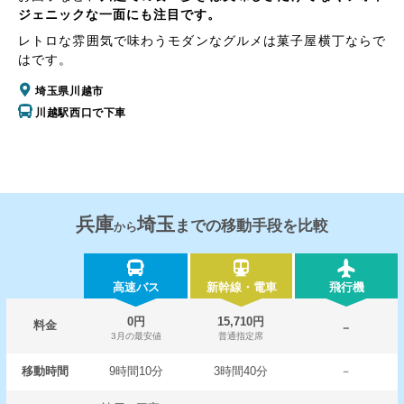
ジェニックな一面にも注目です。
レトロな雰囲気で味わうモダンなグルメは菓子屋横丁ならで
はです。
埼玉県川越市
川越駅西口で下車
兵庫
埼玉
までの移動手段を比較
から
高速バス
新幹線・電車
飛行機
0円
15,710円
料金
－
3月の最安値
普通指定席
移動時間
9時間10分
3時間40分
－