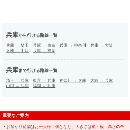
兵庫
から行ける路線一覧
兵庫
→
埼玉
兵庫
→
東京
兵庫
→
神奈川
兵庫
→
大阪
兵庫
→
山口
兵庫
→
福岡
兵庫
まで行ける路線一覧
埼玉
→
兵庫
東京
→
兵庫
神奈川
→
兵庫
大阪
→
兵庫
山口
→
兵庫
福岡
→
兵庫
重要なご案内
お預かり荷物は
お一人様１個
となり、大きさは
縦・横・高さの合