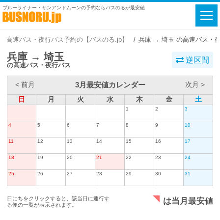
ブルーライナー・サンアンドムーンの予約ならバスのるが最安値
高速バス・夜行バス予約の【バスのる.jp】
兵庫 → 埼玉 の高速バス・
兵庫 → 埼玉
逆区間
の高速バス・夜行バス
3月最安値カレンダー
< 前月
次月 >
日
月
火
水
木
金
土
1
2
3
4
5
6
7
8
9
10
11
12
13
14
15
16
17
18
19
20
21
22
23
24
25
26
27
28
29
30
31
日にちをクリックすると、該当日に運行す
は当月最安値
る便の一覧が表示されます。