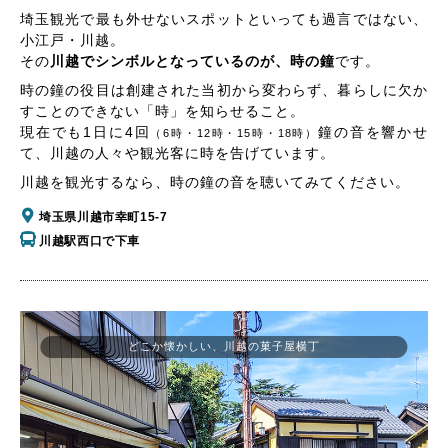
埼玉観光で最も外せないスポットといっても過言ではない、
小江戸・川越。
その
川越でシンボルとなっているのが、時の鐘
です。
時の鐘の役目は創建された当初から変わらず、暮らしに欠か
すことのできない「時」を知らせること。
現在でも1日に4回
鐘の音を響かせ
（6時・12時・15時・18時）
て、川越の人々や観光客に時を告げています。
川越を観光するなら、時の鐘の音を聴いてみてください。
埼玉県川越市幸町15-7
川越駅西口で下車
どこか懐かしい、川越の菓子屋横丁