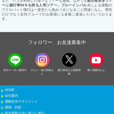
また、バスを利用した様々なツアーも展開。なかでも
航空祭見学ツア
ー
は
催行率94％を誇る人気ツアー。ブルーインパルス
による感動の
アクロバット飛行は一度見たら病みつきになること間違いなし。男性
だけでなく女性グループのお客様にも多数ご参加いただいておりま
す。
フォロワー、お友達募集中
割引クーポン配布中
グルメ・旅行情報な
運行状況など最新情
乗り場案内など
ど
報
HOME
会社案内
運輸安全マネジメント
標識・約款
特定商取引法に基づく表記