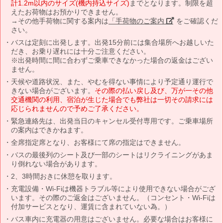
計1.2m以内のサイズ(機内持込サイズ)
までとなります。制限を超
えたお荷物はお預かりできません。
→その他手荷物に関する案内は
「手荷物のご案内」
をご確認くだ
さい。
バスは定刻に出発します。出発15分前には集合場所へお越しいた
だき、お乗り遅れには十分ご注意ください。
※出発時間に間に合わずご乗車できなかった場合の返金はござい
ません。
天候や道路状況、また、やむを得ない事情により予定通り運行で
きない場合がございます。
その際の払い戻し及び、万が一その他
交通機関の利用、宿泊が生じた場合でも弊社は一切その請求には
応じられませんので予めご了承ください。
緊急連絡先は、出発当日のキャンセル受付専用です。ご乗車場所
の案内はできかねます。
全席指定席となり、お客様にて席の指定はできません。
バスの最後列のシート及び一部のシートはリクライニングがあま
り倒れない場合があります。
2、3時間おきに休憩を取ります。
充電設備・Wi-Fiは機器トラブル等により使用できない場合がござ
います。その際のご返金はございません。（コンセント・Wi-Fiは
付加サービスとなり、運賃に含まれていない為。）
バス車内に充電器の用意はございません。必要な場合はお客様に