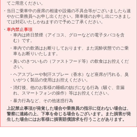
てご用意ください。
当日ご乗車中の座席の相違や設備の不具合等がございましたら速
やかに乗務員へお申し出ください。降車後のお申し出につきまし
ては対応いたしかねますので予めご了承ください。
車内禁止事項
車内は終日禁煙（アイコス、グローなどの電子タバコを含
む）です。
車内での飲酒はお断りしております、また泥酔状態でのご乗
車もお断りいたします。
臭いのきついもの（ファストフード等）の飲食はお控えくだ
さい。
ヘアスプレーや制汗スプレー（香水）など座席が汚れる、臭
いがつく製品の使用はお控えください。
消灯後、他のお客様の睡眠の妨げになる行為（騒ぐ、音漏
れ、スマートフォンの操作）等はお控えください。
暴力行為など、その他迷惑行為
上記禁止事項が発覚した場合や乗務員の指示に従わない場合は、
警察に連絡の上、下車を命じる場合もございます。また損害が発
生した場合にはお客様に損害賠償請求を行うことがあります。