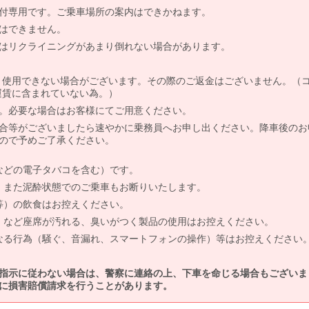
付専用です。ご乗車場所の案内はできかねます。
はできません。
はリクライニングがあまり倒れない場合があります。
より使用できない場合がございます。その際のご返金はございません。（
、運賃に含まれていない為。）
。必要な場合はお客様にてご用意ください。
合等がございましたら速やかに乗務員へお申し出ください。降車後のお
ので予めご了承ください。
などの電子タバコを含む）です。
、また泥酔状態でのご乗車もお断りいたします。
等）の飲食はお控えください。
）など座席が汚れる、臭いがつく製品の使用はお控えください。
なる行為（騒ぐ、音漏れ、スマートフォンの操作）等はお控えください
指示に従わない場合は、警察に連絡の上、下車を命じる場合もございま
に損害賠償請求を行うことがあります。