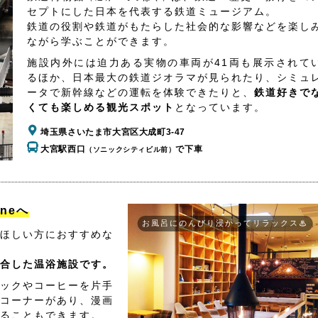
セプトにした日本を代表する鉄道ミュージアム。
鉄道の役割や鉄道がもたらした社会的な影響などを楽し
ながら学ぶことができます。
施設内外には迫力ある実物の車両が41両も展示されて
るほか、日本最大の鉄道ジオラマが見られたり、シミュ
ータで新幹線などの運転を体験できたりと、
鉄道好きで
くても楽しめる観光スポット
となっています。
埼玉県さいたま市大宮区大成町3-47
大宮駅西口
で下車
（ソニックシティビル前）
aneへ
お風呂にのんびり浸かってリラックス♨
ほしい方におすすめな
合した温浴施設です。
ックやコーヒーを片手
コーナーがあり、漫画
ることもできます。