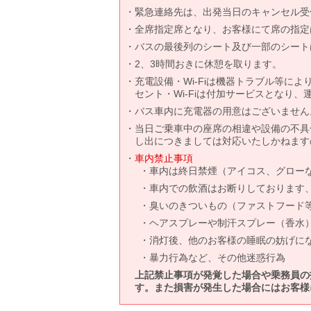
緊急連絡先は、出発当日のキャンセル受
全席指定席となり、お客様にて席の指定
バスの最後列のシート及び一部のシート
2、3時間おきに休憩を取ります。
充電設備・Wi-Fiは機器トラブル等に
セント・Wi-Fiは付加サービスとなり
バス車内に充電器の用意はございません
当日ご乗車中の座席の相違や設備の不具
し出につきましては対応いたしかねます
車内禁止事項
車内は終日禁煙（アイコス、グロー
車内での飲酒はお断りしております
臭いのきついもの（ファストフード
ヘアスプレーや制汗スプレー（香水
消灯後、他のお客様の睡眠の妨げに
暴力行為など、その他迷惑行為
上記禁止事項が発覚した場合や乗務員の
す。また損害が発生した場合にはお客様