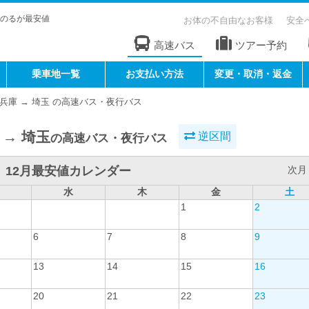
のるが最安値
お体の不自由なお客様
安全
高速バス
ツアー予約
乗車地一覧
お支払い方法
変更・取消・返金
兵庫 → 埼玉 の高速バス・夜行バス
 → 埼玉
逆区間
の高速バス・夜行バス
12月最安値カレンダー
次月 
水
木
金
土
1
2
6
7
8
9
13
14
15
16
20
21
22
23