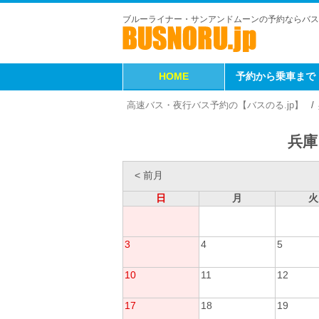
ブルーライナー・サンアンドムーンの予約ならバス
HOME
予約から乗車まで
高速バス・夜行バス予約の【バスのる.jp】
兵庫
< 前月
日
月
火
3
4
5
10
11
12
17
18
19