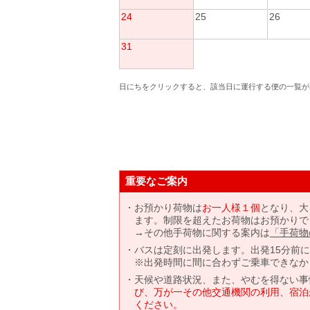
24
25
26
31
日にちをクリックすると、該当日に運行する便の一覧が
重要なご案内
お預かり荷物は
お一人様１個
となり、大
ます。制限を超えたお荷物はお預かりで
→その他手荷物に関する案内は
「手荷物
バスは定刻に出発します。出発15分前
※出発時間に間に合わずご乗車できなか
天候や道路状況、また、やむを得ない事
び、万が一その他交通機関の利用、宿泊
ください。