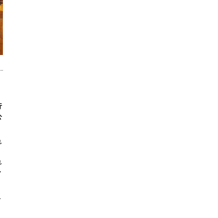
行
公
れ
れ
ャ
こ