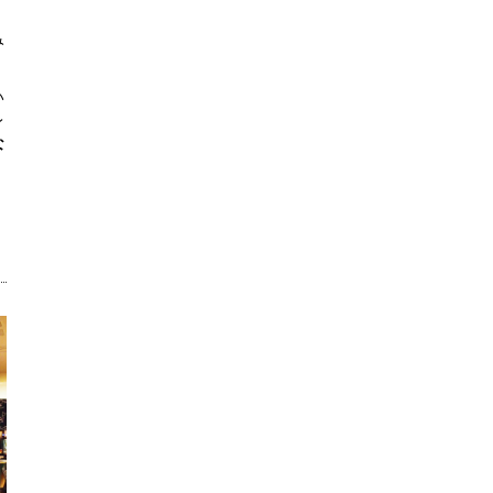
み
い
レ
な