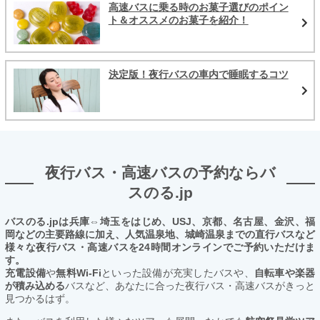
高速バスに乗る時のお菓子選びのポイン
ト＆オススメのお菓子を紹介！
決定版！夜行バスの車内で睡眠するコツ
夜行バス・高速バスの予約ならバ
スのる.jp
バスのる.jpは兵庫⇔埼玉をはじめ、USJ、京都、名古屋、金沢、福
岡などの主要路線に加え、人気温泉地、城崎温泉までの直行バスなど
様々な夜行バス・高速バスを24時間オンラインでご予約いただけま
す。
充電設備
や
無料Wi-Fi
といった設備が充実したバスや、
自転車や楽器
が積み込める
バスなど、あなたに合った夜行バス・高速バスがきっと
見つかるはず。