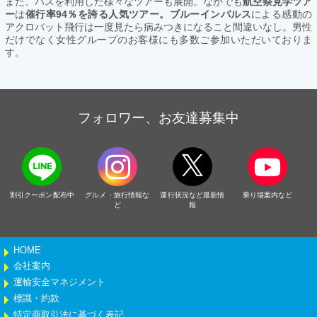
また、バスを利用した様々なツアーも展開。なかでも
航空祭見学ツア
ー
は
催行率94％を誇る人気ツアー。ブルーインパルス
による感動の
アクロバット飛行は一度見たら病みつきになること間違いなし。男性
だけでなく女性グループのお客様にも多数ご参加いただいておりま
す。
フォロワー、お友達募集中
割引クーポン配布中
グルメ・旅行情報な
運行状況など最新情
乗り場案内など
ど
報
HOME
会社案内
運輸安全マネジメント
標識・約款
特定商取引法に基づく表記