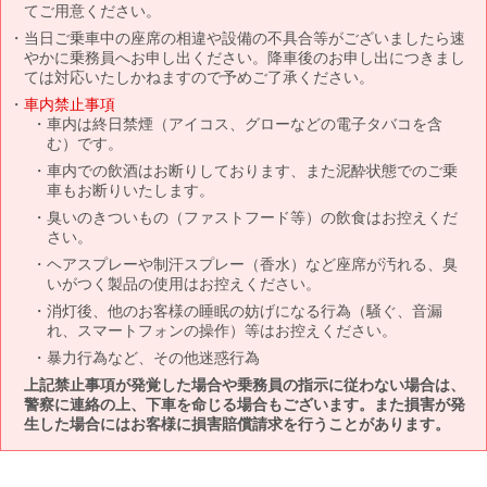
てご用意ください。
当日ご乗車中の座席の相違や設備の不具合等がございましたら速
やかに乗務員へお申し出ください。降車後のお申し出につきまし
ては対応いたしかねますので予めご了承ください。
車内禁止事項
車内は終日禁煙（アイコス、グローなどの電子タバコを含
む）です。
車内での飲酒はお断りしております、また泥酔状態でのご乗
車もお断りいたします。
臭いのきついもの（ファストフード等）の飲食はお控えくだ
さい。
ヘアスプレーや制汗スプレー（香水）など座席が汚れる、臭
いがつく製品の使用はお控えください。
消灯後、他のお客様の睡眠の妨げになる行為（騒ぐ、音漏
れ、スマートフォンの操作）等はお控えください。
暴力行為など、その他迷惑行為
上記禁止事項が発覚した場合や乗務員の指示に従わない場合は、
警察に連絡の上、下車を命じる場合もございます。また損害が発
生した場合にはお客様に損害賠償請求を行うことがあります。