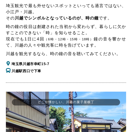
埼玉観光で最も外せないスポットといっても過言ではない、
小江戸・川越。
その
川越でシンボルとなっているのが、時の鐘
です。
時の鐘の役目は創建された当初から変わらず、暮らしに欠か
すことのできない「時」を知らせること。
現在でも1日に4回
鐘の音を響かせ
（6時・12時・15時・18時）
て、川越の人々や観光客に時を告げています。
川越を観光するなら、時の鐘の音を聴いてみてください。
埼玉県川越市幸町15-7
川越駅西口で下車
どこか懐かしい、川越の菓子屋横丁