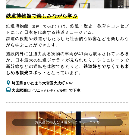
鉄道博物館で楽しみながら学ぶ
鉄道博物館
は、鉄道・歴史・教育をコンセプ
（通称：てっぱく）
トにした日本を代表する鉄道ミュージアム。
鉄道の役割や鉄道がもたらした社会的な影響などを楽しみな
がら学ぶことができます。
施設内外には迫力ある実物の車両が41両も展示されているほ
か、日本最大の鉄道ジオラマが見られたり、シミュレータで
新幹線などの運転を体験できたりと、
鉄道好きでなくても楽
しめる観光スポット
となっています。
埼玉県さいたま市大宮区大成町3-47
大宮駅西口
で下車
（ソニックシティビル前）
お風呂にのんびり浸かってリラックス♨