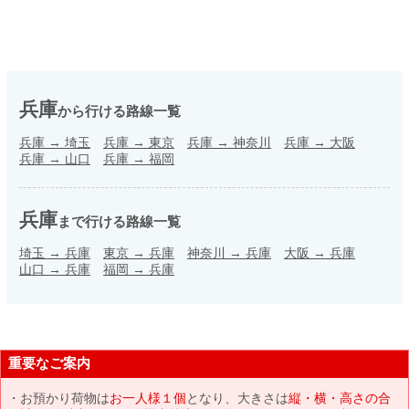
兵庫
から行ける路線一覧
兵庫
→
埼玉
兵庫
→
東京
兵庫
→
神奈川
兵庫
→
大阪
兵庫
→
山口
兵庫
→
福岡
兵庫
まで行ける路線一覧
埼玉
→
兵庫
東京
→
兵庫
神奈川
→
兵庫
大阪
→
兵庫
山口
→
兵庫
福岡
→
兵庫
重要なご案内
お預かり荷物は
お一人様１個
となり、大きさは
縦・横・高さの合