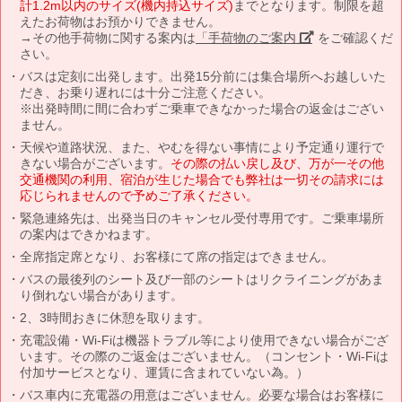
計1.2m以内のサイズ(機内持込サイズ)
までとなります。制限を超
えたお荷物はお預かりできません。
→その他手荷物に関する案内は
「手荷物のご案内」
をご確認くだ
さい。
バスは定刻に出発します。出発15分前には集合場所へお越しいた
だき、お乗り遅れには十分ご注意ください。
※出発時間に間に合わずご乗車できなかった場合の返金はござい
ません。
天候や道路状況、また、やむを得ない事情により予定通り運行で
きない場合がございます。
その際の払い戻し及び、万が一その他
交通機関の利用、宿泊が生じた場合でも弊社は一切その請求には
応じられませんので予めご了承ください。
緊急連絡先は、出発当日のキャンセル受付専用です。ご乗車場所
の案内はできかねます。
全席指定席となり、お客様にて席の指定はできません。
バスの最後列のシート及び一部のシートはリクライニングがあま
り倒れない場合があります。
2、3時間おきに休憩を取ります。
充電設備・Wi-Fiは機器トラブル等により使用できない場合がござ
います。その際のご返金はございません。（コンセント・Wi-Fiは
付加サービスとなり、運賃に含まれていない為。）
バス車内に充電器の用意はございません。必要な場合はお客様に