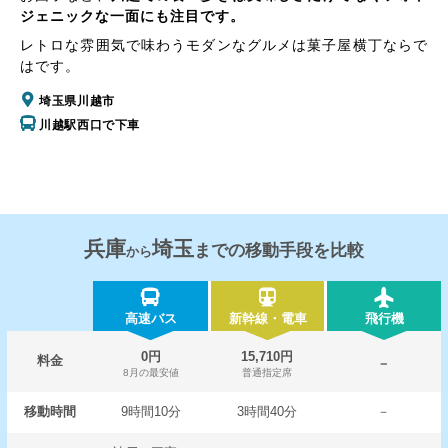
ジェニックな一面にも注目です。
レトロな雰囲気で味わうモダンなグルメは菓子屋横丁ならで
はです。
埼玉県川越市
川越駅西口で下車
兵庫
埼玉
までの移動手段を比較
から
高速バス
新幹線・電車
飛行機
0円
15,710円
料金
－
8月の最安値
普通指定席
移動時間
9時間10分
3時間40分
－