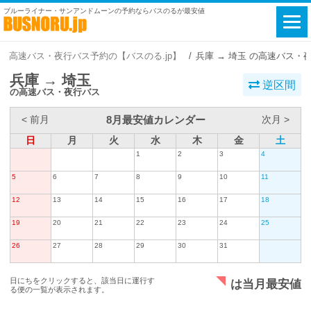
ブルーライナー・サンアンドムーンの予約ならバスのるが最安値
高速バス・夜行バス予約の【バスのる.jp】
兵庫 → 埼玉 の高速バス・
兵庫 → 埼玉
逆区間
の高速バス・夜行バス
8月最安値カレンダー
< 前月
次月 >
日
月
火
水
木
金
土
1
2
3
4
5
6
7
8
9
10
11
12
13
14
15
16
17
18
19
20
21
22
23
24
25
26
27
28
29
30
31
日にちをクリックすると、該当日に運行す
は当月最安値
る便の一覧が表示されます。