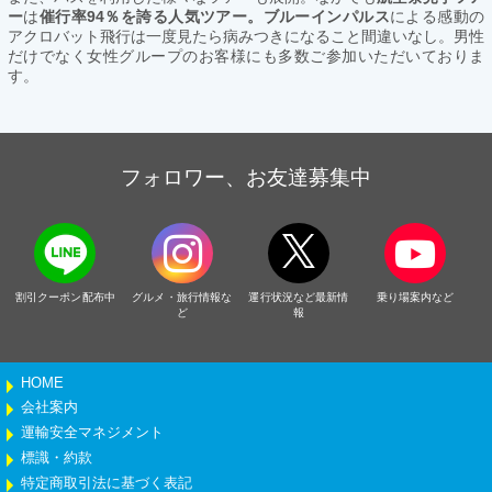
ー
は
催行率94％を誇る人気ツアー。ブルーインパルス
による感動の
アクロバット飛行は一度見たら病みつきになること間違いなし。男性
だけでなく女性グループのお客様にも多数ご参加いただいておりま
す。
フォロワー、お友達募集中
割引クーポン配布中
グルメ・旅行情報な
運行状況など最新情
乗り場案内など
ど
報
HOME
会社案内
運輸安全マネジメント
標識・約款
特定商取引法に基づく表記