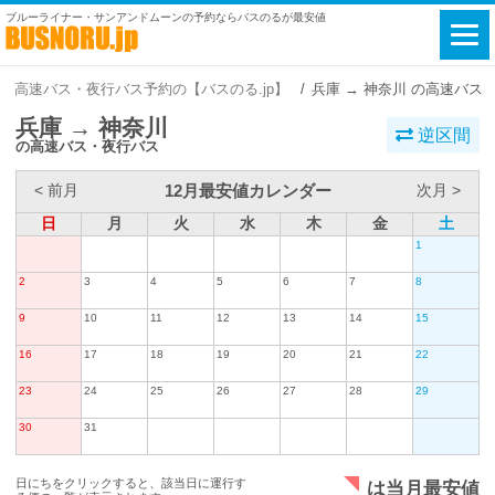
ブルーライナー・サンアンドムーンの予約ならバスのるが最安値
高速バス・夜行バス予約の【バスのる.jp】
兵庫 → 神奈川 の高速バス
兵庫 → 神奈川
逆区間
の高速バス・夜行バス
12月最安値カレンダー
< 前月
次月 >
日
月
火
水
木
金
土
1
2
3
4
5
6
7
8
9
10
11
12
13
14
15
16
17
18
19
20
21
22
23
24
25
26
27
28
29
30
31
日にちをクリックすると、該当日に運行す
は当月最安値