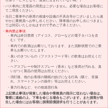
バス車内に充電器の用意はございません。必要な場合はお客様に
てご用意ください。
当日ご乗車中の座席の相違や設備の不具合等がございましたら速
やかに乗務員へお申し出ください。降車後のお申し出につきまし
ては対応いたしかねますので予めご了承ください。
車内禁止事項
車内は終日禁煙（アイコス、グローなどの電子タバコを含
む）です。
車内での飲酒はお断りしております、また泥酔状態でのご乗
車もお断りいたします。
臭いのきついもの（ファストフード等）の飲食はお控えくだ
さい。
ヘアスプレーや制汗スプレー（香水）など座席が汚れる、臭
いがつく製品の使用はお控えください。
消灯後、他のお客様の睡眠の妨げになる行為（騒ぐ、音漏
れ、スマートフォンの操作）等はお控えください。
暴力行為など、その他迷惑行為
上記禁止事項が発覚した場合や乗務員の指示に従わない場合は、
警察に連絡の上、下車を命じる場合もございます。また損害が発
生した場合にはお客様に損害賠償請求を行うことがあります。