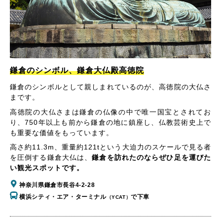
鎌倉のシンボル、鎌倉大仏殿高徳院
鎌倉のシンボルとして親しまれているのが、高徳院の大仏さ
まです。
高徳院の大仏さまは鎌倉の仏像の中で唯一国宝とされてお
り、750年以上も前から鎌倉の地に鎮座し、仏教芸術史上で
も重要な価値をもっています。
高さ約11.3m、重量約121tという大迫力のスケールで見る者
を圧倒する鎌倉大仏は、
鎌倉を訪れたのならぜひ足を運びた
い観光スポットです。
神奈川県鎌倉市長谷4-2-28
横浜シティ・エア・ターミナル
で下車
（YCAT）