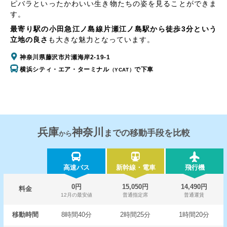
ピバラといったかわいい生き物たちの姿を見ることができま
す。
最寄り駅の小田急江ノ島線片瀬江ノ島駅から徒歩3分という
立地の良さ
も大きな魅力となっています。
神奈川県藤沢市片瀬海岸2-19-1
横浜シティ・エア・ターミナル
で下車
（YCAT）
兵庫
神奈川
までの移動手段を比較
から
高速バス
新幹線・電車
飛行機
0円
15,050円
14,490円
料金
12月の最安値
普通指定席
普通運賃
移動時間
8時間40分
2時間25分
1時間20分