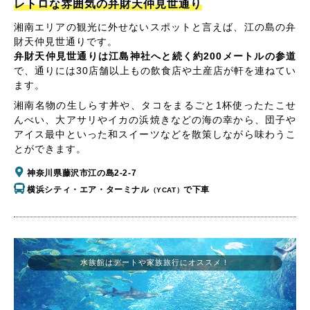
レトロな雰囲気の弁財天仲見世通り
湘南エリアの観光に外せないスポットと言えば、江の島の弁
財天仲見世通りです。
弁財天仲見世通りは江島神社へと続く約200メートルの参道
で、通りには30店舗以上もの飲食店や土産店が軒を連ねてい
ます。
湘南名物の生しらす丼や、タコをまるごと1杯使ったたこせ
んべい、大アサリやイカの浜焼きなどの海の幸から、団子や
アイス最中といった和スイーツなどを散策しながら味わうこ
とができます。
神奈川県藤沢市江の島2-2-7
横浜シティ・エア・ターミナル
で下車
（YCAT）
水族館はデートや家族旅行にオススメ！