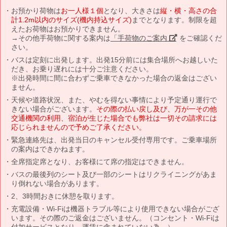
お預かり荷物は
お一人様１個
となり、大きさは
縦・横・高さの合
計1.2m以内のサイズ(機内持込サイズ)
までとなります。制限を超
えたお荷物はお預かりできません。
→その他手荷物に関する案内は
「手荷物のご案内」
をご確認くだ
さい。
バスは定刻に出発します。出発15分前には集合場所へお越しいた
だき、お乗り遅れには十分ご注意ください。
※出発時間に間に合わずご乗車できなかった場合の返金はござい
ません。
天候や道路状況、また、やむを得ない事情により予定通り運行で
きない場合がございます。
その際の払い戻し及び、万が一その他
交通機関の利用、宿泊が生じた場合でも弊社は一切その請求には
応じられませんので予めご了承ください。
緊急連絡先は、出発当日のキャンセル受付専用です。ご乗車場所
の案内はできかねます。
全席指定席となり、お客様にて席の指定はできません。
バスの最後列のシート及び一部のシートはリクライニングがあま
り倒れない場合があります。
2、3時間おきに休憩を取ります。
充電設備・Wi-Fiは機器トラブル等により使用できない場合がござ
います。その際のご返金はございません。（コンセント・Wi-Fiは
付加サービスとなり、運賃に含まれていない為。）