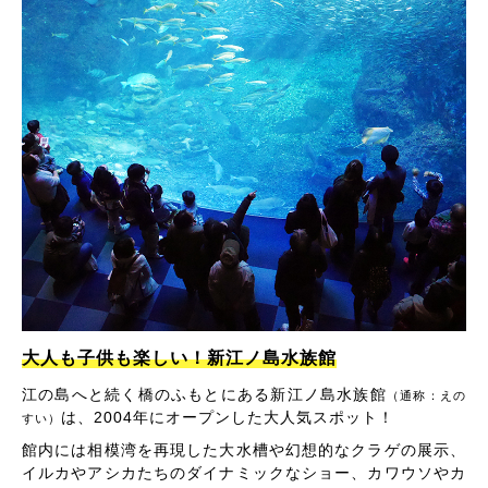
大人も子供も楽しい！新江ノ島水族館
江の島へと続く橋のふもとにある新江ノ島水族館
（通称：えの
は、2004年にオープンした大人気スポット！
すい）
館内には相模湾を再現した大水槽や幻想的なクラゲの展示、
イルカやアシカたちのダイナミックなショー、カワウソやカ