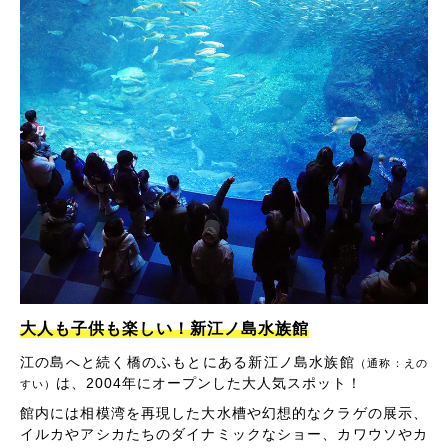
大人も子供も楽しい！新江ノ島水族館
江の島へと続く橋のふもとにある新江ノ島水族館
（通称：えの
は、2004年にオープンした大人気スポット！
すい）
館内には相模湾を再現した大水槽や幻想的なクラゲの展示、
イルカやアシカたちのダイナミックなショー、カワウソやカ