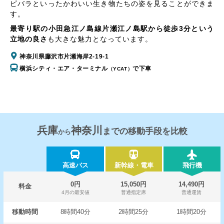
ピバラといったかわいい生き物たちの姿を見ることができま
す。
最寄り駅の小田急江ノ島線片瀬江ノ島駅から徒歩3分という
立地の良さ
も大きな魅力となっています。
神奈川県藤沢市片瀬海岸2-19-1
横浜シティ・エア・ターミナル
で下車
（YCAT）
兵庫
神奈川
までの移動手段を比較
から
高速バス
新幹線・電車
飛行機
0円
15,050円
14,490円
料金
4月の最安値
普通指定席
普通運賃
移動時間
8時間40分
2時間25分
1時間20分