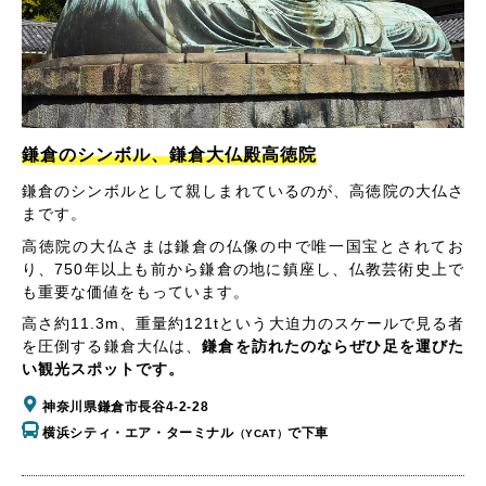
鎌倉のシンボル、鎌倉大仏殿高徳院
鎌倉のシンボルとして親しまれているのが、高徳院の大仏さ
まです。
高徳院の大仏さまは鎌倉の仏像の中で唯一国宝とされてお
り、750年以上も前から鎌倉の地に鎮座し、仏教芸術史上で
も重要な価値をもっています。
高さ約11.3m、重量約121tという大迫力のスケールで見る者
を圧倒する鎌倉大仏は、
鎌倉を訪れたのならぜひ足を運びた
い観光スポットです。
神奈川県鎌倉市長谷4-2-28
横浜シティ・エア・ターミナル
で下車
（YCAT）