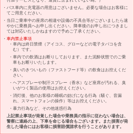
バス車内に充電器の用意はございません。必要な場合はお客様に
てご用意ください。
当日ご乗車中の座席の相違や設備の不具合等がございましたら速
やかに乗務員へお申し出ください。降車後のお申し出につきまし
ては対応いたしかねますので予めご了承ください。
車内禁止事項
車内は終日禁煙（アイコス、グローなどの電子タバコを含
む）です。
車内での飲酒はお断りしております、また泥酔状態でのご乗
車もお断りいたします。
臭いのきついもの（ファストフード等）の飲食はお控えくだ
さい。
ヘアスプレーや制汗スプレー（香水）など座席が汚れる、臭
いがつく製品の使用はお控えください。
消灯後、他のお客様の睡眠の妨げになる行為（騒ぐ、音漏
れ、スマートフォンの操作）等はお控えください。
暴力行為など、その他迷惑行為
上記禁止事項が発覚した場合や乗務員の指示に従わない場合は、
警察に連絡の上、下車を命じる場合もございます。また損害が発
生した場合にはお客様に損害賠償請求を行うことがあります。