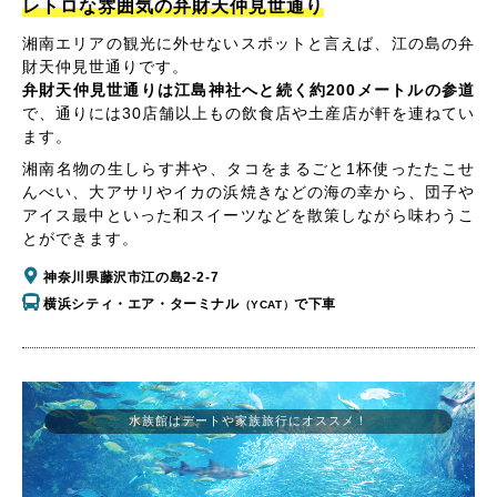
レトロな雰囲気の弁財天仲見世通り
湘南エリアの観光に外せないスポットと言えば、江の島の弁
財天仲見世通りです。
弁財天仲見世通りは江島神社へと続く約200メートルの参道
で、通りには30店舗以上もの飲食店や土産店が軒を連ねてい
ます。
湘南名物の生しらす丼や、タコをまるごと1杯使ったたこせ
んべい、大アサリやイカの浜焼きなどの海の幸から、団子や
アイス最中といった和スイーツなどを散策しながら味わうこ
とができます。
神奈川県藤沢市江の島2-2-7
横浜シティ・エア・ターミナル
で下車
（YCAT）
水族館はデートや家族旅行にオススメ！