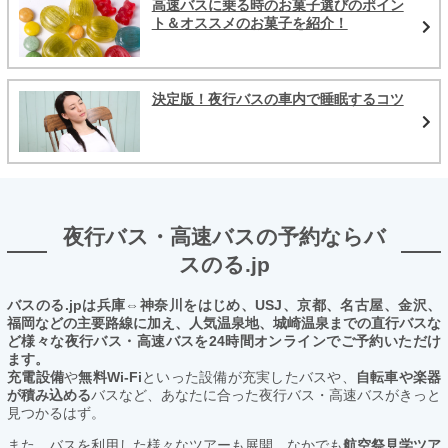
高速バスに乗る時のお菓子選びのポイン
ト＆オススメのお菓子を紹介！
決定版！夜行バスの車内で睡眠するコツ
夜行バス・高速バスの予約ならバ
スのる.jp
バスのる.jpは兵庫⇔神奈川をはじめ、USJ、京都、名古屋、金沢、
福岡などの主要路線に加え、人気温泉地、城崎温泉までの直行バスな
ど様々な夜行バス・高速バスを24時間オンラインでご予約いただけ
ます。
充電設備
や
無料Wi-Fi
といった設備が充実したバスや、
自転車や楽器
が積み込める
バスなど、あなたに合った夜行バス・高速バスがきっと
見つかるはず。
また、バスを利用した様々なツアーも展開。なかでも
航空祭見学ツア