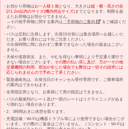
お預かり荷物は
お一人様１個
となり、大きさは
縦・横・高さの合
計1.2m以内のサイズ(機内持込サイズ)
までとなります。制限を超
えたお荷物はお預かりできません。
→その他手荷物に関する案内は
「手荷物のご案内」
をご確認くだ
さい。
バスは定刻に出発します。出発15分前には集合場所へお越しいた
だき、お乗り遅れには十分ご注意ください。
※出発時間に間に合わずご乗車できなかった場合の返金はござい
ません。
天候や道路状況、また、やむを得ない事情により予定通り運行で
きない場合がございます。
その際の払い戻し及び、万が一その他
交通機関の利用、宿泊が生じた場合でも弊社は一切その請求には
応じられませんので予めご了承ください。
緊急連絡先は、出発当日のキャンセル受付専用です。ご乗車場所
の案内はできかねます。
全席指定席となり、お客様にて席の指定はできません。
バスの最後列のシート及び一部のシートはリクライニングがあま
り倒れない場合があります。
2、3時間おきに休憩を取ります。
充電設備・Wi-Fiは機器トラブル等により使用できない場合がござ
います。その際のご返金はございません。（コンセント・Wi-Fiは
付加サービスとなり、運賃に含まれていない為。）