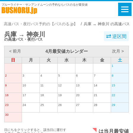
ブルーライナー・サンアンドムーンの予約ならバスのるが最安値
高速バス・夜行バス予約の【バスのる.jp】
兵庫 → 神奈川 の高速バス
兵庫 → 神奈川
逆区間
の高速バス・夜行バス
4月最安値カレンダー
< 前月
次月 >
日
月
火
水
木
金
土
1
2
3
4
5
6
7
8
9
10
11
12
13
14
15
16
17
18
19
20
21
22
23
24
25
26
27
28
29
30
日にちをクリックすると、該当日に運行す
は当月最安値