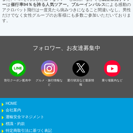
ー
は
催行率94％を誇る人気ツアー。ブルーインパルス
による感動の
アクロバット飛行は一度見たら病みつきになること間違いなし。男性
だけでなく女性グループのお客様にも多数ご参加いただいておりま
す。
フォロワー、お友達募集中
割引クーポン配布中
グルメ・旅行情報な
運行状況など最新情
乗り場案内など
ど
報
HOME
会社案内
運輸安全マネジメント
標識・約款
特定商取引法に基づく表記