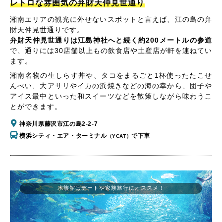
レトロな雰囲気の弁財天仲見世通り
湘南エリアの観光に外せないスポットと言えば、江の島の弁
財天仲見世通りです。
弁財天仲見世通りは江島神社へと続く約200メートルの参道
で、通りには30店舗以上もの飲食店や土産店が軒を連ねてい
ます。
湘南名物の生しらす丼や、タコをまるごと1杯使ったたこせ
んべい、大アサリやイカの浜焼きなどの海の幸から、団子や
アイス最中といった和スイーツなどを散策しながら味わうこ
とができます。
神奈川県藤沢市江の島2-2-7
横浜シティ・エア・ターミナル
で下車
（YCAT）
水族館はデートや家族旅行にオススメ！