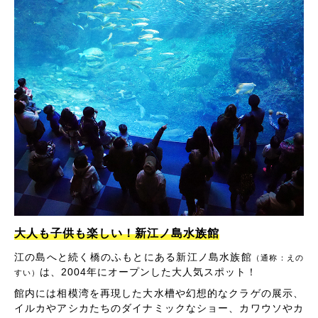
大人も子供も楽しい！新江ノ島水族館
江の島へと続く橋のふもとにある新江ノ島水族館
（通称：えの
は、2004年にオープンした大人気スポット！
すい）
館内には相模湾を再現した大水槽や幻想的なクラゲの展示、
イルカやアシカたちのダイナミックなショー、カワウソやカ