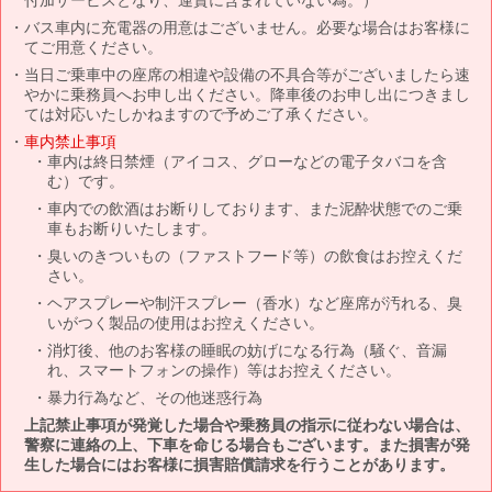
バス車内に充電器の用意はございません。必要な場合はお客様に
てご用意ください。
当日ご乗車中の座席の相違や設備の不具合等がございましたら速
やかに乗務員へお申し出ください。降車後のお申し出につきまし
ては対応いたしかねますので予めご了承ください。
車内禁止事項
車内は終日禁煙（アイコス、グローなどの電子タバコを含
む）です。
車内での飲酒はお断りしております、また泥酔状態でのご乗
車もお断りいたします。
臭いのきついもの（ファストフード等）の飲食はお控えくだ
さい。
ヘアスプレーや制汗スプレー（香水）など座席が汚れる、臭
いがつく製品の使用はお控えください。
消灯後、他のお客様の睡眠の妨げになる行為（騒ぐ、音漏
れ、スマートフォンの操作）等はお控えください。
暴力行為など、その他迷惑行為
上記禁止事項が発覚した場合や乗務員の指示に従わない場合は、
警察に連絡の上、下車を命じる場合もございます。また損害が発
生した場合にはお客様に損害賠償請求を行うことがあります。