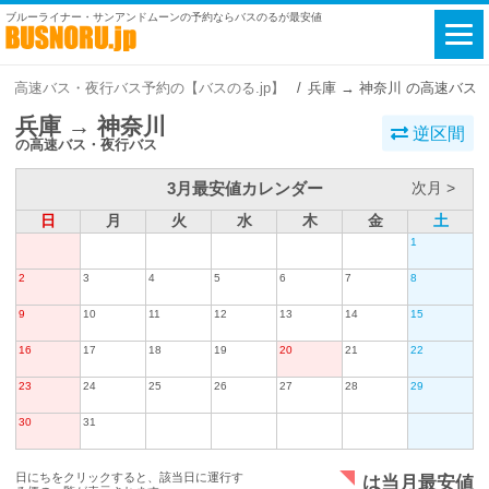
ブルーライナー・サンアンドムーンの予約ならバスのるが最安値
高速バス・夜行バス予約の【バスのる.jp】
兵庫 → 神奈川 の高速バス
兵庫 → 神奈川
逆区間
の高速バス・夜行バス
3月最安値カレンダー
次月 >
日
月
火
水
木
金
土
1
2
3
4
5
6
7
8
9
10
11
12
13
14
15
16
17
18
19
20
21
22
23
24
25
26
27
28
29
30
31
日にちをクリックすると、該当日に運行す
は当月最安値