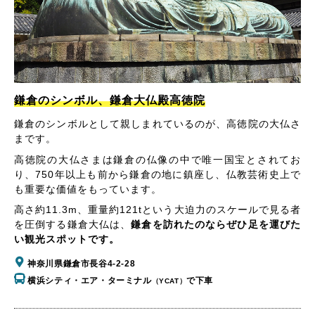
鎌倉のシンボル、鎌倉大仏殿高徳院
鎌倉のシンボルとして親しまれているのが、高徳院の大仏さ
まです。
高徳院の大仏さまは鎌倉の仏像の中で唯一国宝とされてお
り、750年以上も前から鎌倉の地に鎮座し、仏教芸術史上で
も重要な価値をもっています。
高さ約11.3m、重量約121tという大迫力のスケールで見る者
を圧倒する鎌倉大仏は、
鎌倉を訪れたのならぜひ足を運びた
い観光スポットです。
神奈川県鎌倉市長谷4-2-28
横浜シティ・エア・ターミナル
で下車
（YCAT）