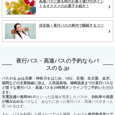
高速バスに乗る時のお菓子選びのポイン
ト＆オススメのお菓子を紹介！
決定版！夜行バスの車内で睡眠するコツ
夜行バス・高速バスの予約ならバ
スのる.jp
バスのる.jpは兵庫⇔神奈川をはじめ、USJ、京都、名古屋、金沢、
福岡などの主要路線に加え、人気温泉地、城崎温泉までの直行バスな
ど様々な夜行バス・高速バスを24時間オンラインでご予約いただけ
ます。
充電設備
や
無料Wi-Fi
といった設備が充実したバスや、
自転車や楽器
が積み込める
バスなど、あなたに合った夜行バス・高速バスがきっと
見つかるはず。
また、バスを利用した様々なツアーも展開。なかでも
航空祭見学ツア