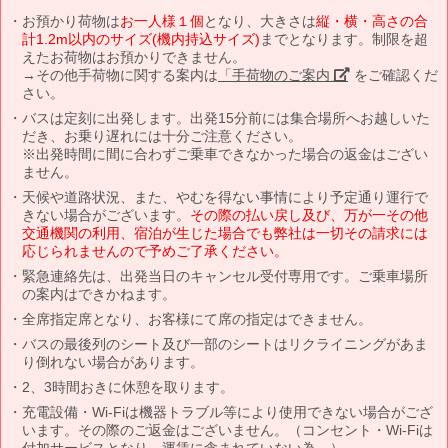
お預かり荷物は
お一人様１個
となり、大きさは
縦・横・高さの合
計1.2m以内のサイズ(機内持込サイズ)
までとなります。制限を超
えたお荷物はお預かりできません。
→その他手荷物に関する案内は
「手荷物のご案内」
をご確認くだ
さい。
バスは定刻に出発します。出発15分前には集合場所へお越しいた
だき、お乗り遅れには十分ご注意ください。
※出発時間に間に合わずご乗車できなかった場合の返金はござい
ません。
天候や道路状況、また、やむを得ない事情により予定通り運行で
きない場合がございます。
その際の払い戻し及び、万が一その他
交通機関の利用、宿泊が生じた場合でも弊社は一切その請求には
応じられませんので予めご了承ください。
緊急連絡先は、出発当日のキャンセル受付専用です。ご乗車場所
の案内はできかねます。
全席指定席となり、お客様にて席の指定はできません。
バスの最後列のシート及び一部のシートはリクライニングがあま
り倒れない場合があります。
2、3時間おきに休憩を取ります。
充電設備・Wi-Fiは機器トラブル等により使用できない場合がござ
います。その際のご返金はございません。（コンセント・Wi-Fiは
付加サービスとなり、運賃に含まれていない為。）