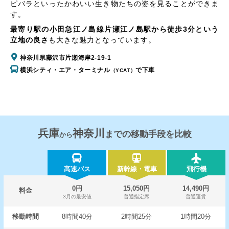
ピバラといったかわいい生き物たちの姿を見ることができま
す。
最寄り駅の小田急江ノ島線片瀬江ノ島駅から徒歩3分という
立地の良さ
も大きな魅力となっています。
神奈川県藤沢市片瀬海岸2-19-1
横浜シティ・エア・ターミナル
で下車
（YCAT）
兵庫
神奈川
までの移動手段を比較
から
高速バス
新幹線・電車
飛行機
0円
15,050円
14,490円
料金
3月の最安値
普通指定席
普通運賃
移動時間
8時間40分
2時間25分
1時間20分