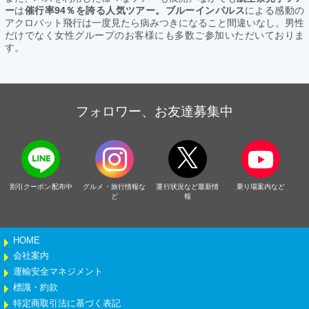
ー
は
催行率94％を誇る人気ツアー。ブルーインパルス
による感動の
アクロバット飛行は一度見たら病みつきになること間違いなし。男性
だけでなく女性グループのお客様にも多数ご参加いただいておりま
す。
フォロワー、お友達募集中
割引クーポン配布中
グルメ・旅行情報な
運行状況など最新情
乗り場案内など
ど
報
HOME
会社案内
運輸安全マネジメント
標識・約款
特定商取引法に基づく表記