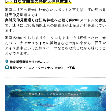
レトロな雰囲気の弁財天仲見世通り
湘南エリアの観光に外せないスポットと言えば、江の島の弁
財天仲見世通りです。
弁財天仲見世通りは江島神社へと続く約200メートルの参道
で、通りには30店舗以上もの飲食店や土産店が軒を連ねてい
ます。
湘南名物の生しらす丼や、タコをまるごと1杯使ったたこせ
んべい、大アサリやイカの浜焼きなどの海の幸から、団子や
アイス最中といった和スイーツなどを散策しながら味わうこ
とができます。
神奈川県藤沢市江の島2-2-7
横浜シティ・エア・ターミナル
で下車
（YCAT）
水族館はデートや家族旅行にオススメ！