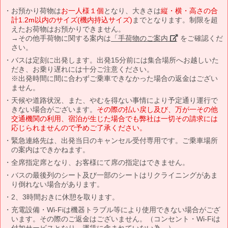
お預かり荷物は
お一人様１個
となり、大きさは
縦・横・高さの合
計1.2m以内のサイズ(機内持込サイズ)
までとなります。制限を超
えたお荷物はお預かりできません。
→その他手荷物に関する案内は
「手荷物のご案内」
をご確認くだ
さい。
バスは定刻に出発します。出発15分前には集合場所へお越しいた
だき、お乗り遅れには十分ご注意ください。
※出発時間に間に合わずご乗車できなかった場合の返金はござい
ません。
天候や道路状況、また、やむを得ない事情により予定通り運行で
きない場合がございます。
その際の払い戻し及び、万が一その他
交通機関の利用、宿泊が生じた場合でも弊社は一切その請求には
応じられませんので予めご了承ください。
緊急連絡先は、出発当日のキャンセル受付専用です。ご乗車場所
の案内はできかねます。
全席指定席となり、お客様にて席の指定はできません。
バスの最後列のシート及び一部のシートはリクライニングがあま
り倒れない場合があります。
2、3時間おきに休憩を取ります。
充電設備・Wi-Fiは機器トラブル等により使用できない場合がござ
います。その際のご返金はございません。（コンセント・Wi-Fiは
付加サービスとなり、運賃に含まれていない為。）