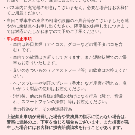
バス車内に充電器の用意はございません。必要な場合はお客様に
てご用意ください。
当日ご乗車中の座席の相違や設備の不具合等がございましたら速
やかに乗務員へお申し出ください。降車後のお申し出につきまし
ては対応いたしかねますので予めご了承ください。
車内禁止事項
車内は終日禁煙（アイコス、グローなどの電子タバコを含
む）です。
車内での飲酒はお断りしております、また泥酔状態でのご乗
車もお断りいたします。
臭いのきついもの（ファストフード等）の飲食はお控えくだ
さい。
ヘアスプレーや制汗スプレー（香水）など座席が汚れる、臭
いがつく製品の使用はお控えください。
消灯後、他のお客様の睡眠の妨げになる行為（騒ぐ、音漏
れ、スマートフォンの操作）等はお控えください。
暴力行為など、その他迷惑行為
上記禁止事項が発覚した場合や乗務員の指示に従わない場合は、
警察に連絡の上、下車を命じる場合もございます。また損害が発
生した場合にはお客様に損害賠償請求を行うことがあります。