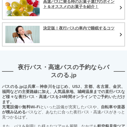
高速バスに乗る時のお菓子選びのポイン
ト＆オススメのお菓子を紹介！
決定版！夜行バスの車内で睡眠するコツ
夜行バス・高速バスの予約ならバ
スのる.jp
バスのる.jpは兵庫⇔神奈川をはじめ、USJ、京都、名古屋、金沢、
福岡などの主要路線に加え、人気温泉地、城崎温泉までの直行バスな
ど様々な夜行バス・高速バスを24時間オンラインでご予約いただけ
ます。
充電設備
や
無料Wi-Fi
といった設備が充実したバスや、
自転車や楽器
が積み込める
バスなど、あなたに合った夜行バス・高速バスがきっと
見つかるはず。
また、バスを利用した様々なツアーも展開。なかでも
航空祭見学ツア