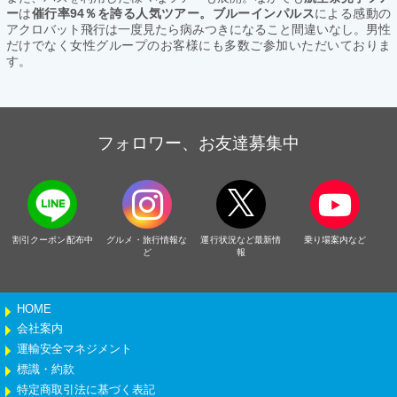
ー
は
催行率94％を誇る人気ツアー。ブルーインパルス
による感動の
アクロバット飛行は一度見たら病みつきになること間違いなし。男性
だけでなく女性グループのお客様にも多数ご参加いただいておりま
す。
フォロワー、お友達募集中
割引クーポン配布中
グルメ・旅行情報な
運行状況など最新情
乗り場案内など
ど
報
HOME
会社案内
運輸安全マネジメント
標識・約款
特定商取引法に基づく表記