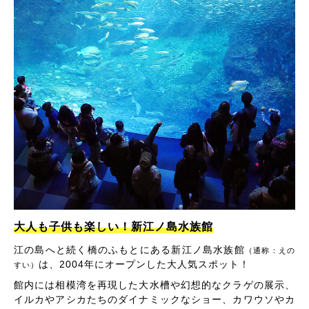
大人も子供も楽しい！新江ノ島水族館
江の島へと続く橋のふもとにある新江ノ島水族館
（通称：えの
は、2004年にオープンした大人気スポット！
すい）
館内には相模湾を再現した大水槽や幻想的なクラゲの展示、
イルカやアシカたちのダイナミックなショー、カワウソやカ