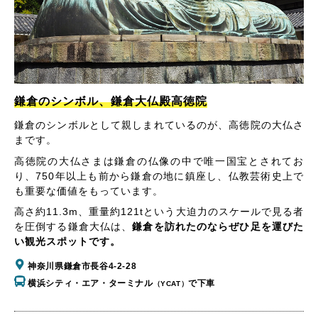
鎌倉のシンボル、鎌倉大仏殿高徳院
鎌倉のシンボルとして親しまれているのが、高徳院の大仏さ
まです。
高徳院の大仏さまは鎌倉の仏像の中で唯一国宝とされてお
り、750年以上も前から鎌倉の地に鎮座し、仏教芸術史上で
も重要な価値をもっています。
高さ約11.3m、重量約121tという大迫力のスケールで見る者
を圧倒する鎌倉大仏は、
鎌倉を訪れたのならぜひ足を運びた
い観光スポットです。
神奈川県鎌倉市長谷4-2-28
横浜シティ・エア・ターミナル
で下車
（YCAT）