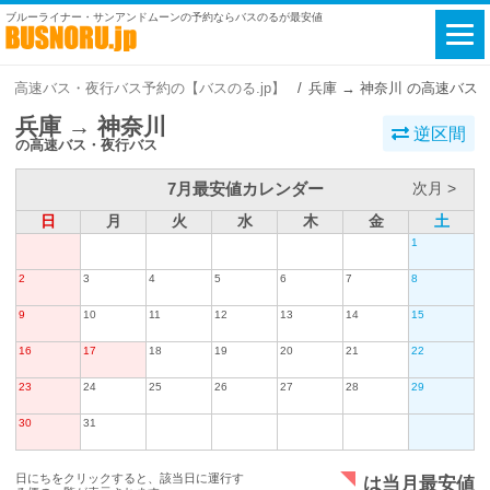
ブルーライナー・サンアンドムーンの予約ならバスのるが最安値
高速バス・夜行バス予約の【バスのる.jp】
兵庫 → 神奈川 の高速バス
兵庫 → 神奈川
逆区間
の高速バス・夜行バス
7月最安値カレンダー
次月 >
日
月
火
水
木
金
土
1
2
3
4
5
6
7
8
9
10
11
12
13
14
15
16
17
18
19
20
21
22
23
24
25
26
27
28
29
30
31
日にちをクリックすると、該当日に運行す
は当月最安値