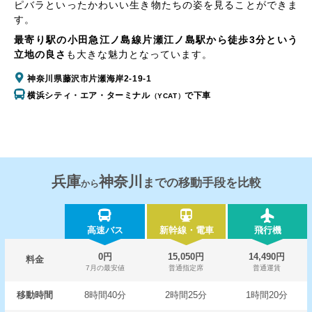
ピバラといったかわいい生き物たちの姿を見ることができま
す。
最寄り駅の小田急江ノ島線片瀬江ノ島駅から徒歩3分という
立地の良さ
も大きな魅力となっています。
神奈川県藤沢市片瀬海岸2-19-1
横浜シティ・エア・ターミナル
で下車
（YCAT）
兵庫
神奈川
までの移動手段を比較
から
高速バス
新幹線・電車
飛行機
0円
15,050円
14,490円
料金
7月の最安値
普通指定席
普通運賃
移動時間
8時間40分
2時間25分
1時間20分