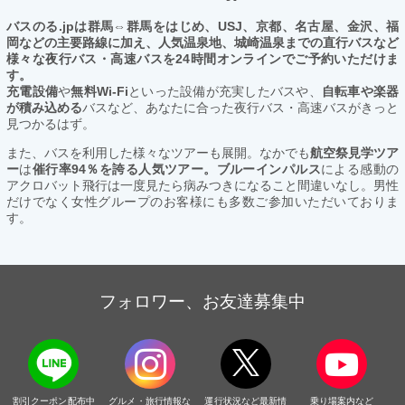
バスのる.jpは群馬⇔群馬をはじめ、USJ、京都、名古屋、金沢、福
岡などの主要路線に加え、人気温泉地、城崎温泉までの直行バスなど
様々な夜行バス・高速バスを24時間オンラインでご予約いただけま
す。
充電設備
や
無料Wi-Fi
といった設備が充実したバスや、
自転車や楽器
が積み込める
バスなど、あなたに合った夜行バス・高速バスがきっと
見つかるはず。
また、バスを利用した様々なツアーも展開。なかでも
航空祭見学ツア
ー
は
催行率94％を誇る人気ツアー。ブルーインパルス
による感動の
アクロバット飛行は一度見たら病みつきになること間違いなし。男性
だけでなく女性グループのお客様にも多数ご参加いただいておりま
す。
フォロワー、お友達募集中
割引クーポン配布中
グルメ・旅行情報な
運行状況など最新情
乗り場案内など