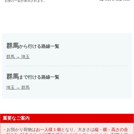
る便の一覧が表示されます。
群馬
から行ける路線一覧
群馬
→
埼玉
群馬
まで行ける路線一覧
埼玉
→
群馬
重要なご案内
お預かり荷物は
お一人様１個
となり、大きさは
縦・横・高さの合