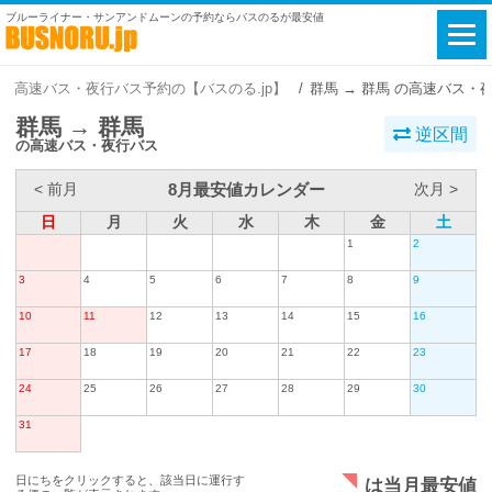
ブルーライナー・サンアンドムーンの予約ならバスのるが最安値
高速バス・夜行バス予約の【バスのる.jp】
群馬 → 群馬 の高速バス・
群馬 → 群馬
逆区間
の高速バス・夜行バス
8月最安値カレンダー
< 前月
次月 >
日
月
火
水
木
金
土
1
2
3
4
5
6
7
8
9
10
11
12
13
14
15
16
17
18
19
20
21
22
23
24
25
26
27
28
29
30
31
日にちをクリックすると、該当日に運行す
は当月最安値