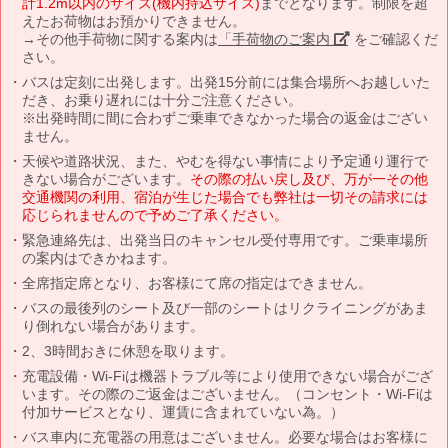
計1.2m以内のサイズ(機内持込サイズ)
までとなります。制限を超
えたお荷物はお預かりできません。
→その他手荷物に関する案内は
「手荷物のご案内」
をご確認くだ
さい。
バスは定刻に出発します。出発15分前には集合場所へお越しいた
だき、お乗り遅れには十分ご注意ください。
※出発時間に間に合わずご乗車できなかった場合の返金はござい
ません。
天候や道路状況、また、やむを得ない事情により予定通り運行で
きない場合がございます。
その際の払い戻し及び、万が一その他
交通機関の利用、宿泊が生じた場合でも弊社は一切その請求には
応じられませんので予めご了承ください。
緊急連絡先は、出発当日のキャンセル受付専用です。ご乗車場所
の案内はできかねます。
全席指定席となり、お客様にて席の指定はできません。
バスの最後列のシート及び一部のシートはリクライニングがあま
り倒れない場合があります。
2、3時間おきに休憩を取ります。
充電設備・Wi-Fiは機器トラブル等により使用できない場合がござ
います。その際のご返金はございません。（コンセント・Wi-Fiは
付加サービスとなり、運賃に含まれていない為。）
バス車内に充電器の用意はございません。必要な場合はお客様に