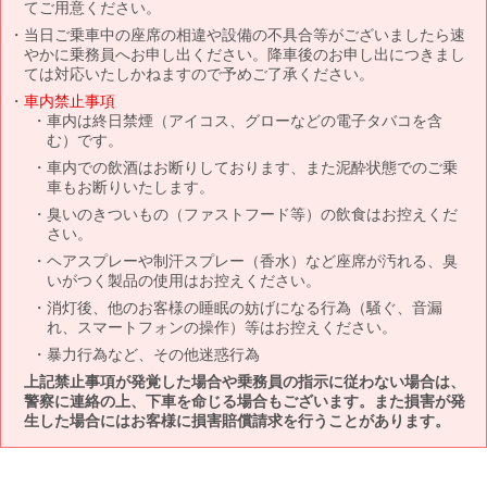
てご用意ください。
当日ご乗車中の座席の相違や設備の不具合等がございましたら速
やかに乗務員へお申し出ください。降車後のお申し出につきまし
ては対応いたしかねますので予めご了承ください。
車内禁止事項
車内は終日禁煙（アイコス、グローなどの電子タバコを含
む）です。
車内での飲酒はお断りしております、また泥酔状態でのご乗
車もお断りいたします。
臭いのきついもの（ファストフード等）の飲食はお控えくだ
さい。
ヘアスプレーや制汗スプレー（香水）など座席が汚れる、臭
いがつく製品の使用はお控えください。
消灯後、他のお客様の睡眠の妨げになる行為（騒ぐ、音漏
れ、スマートフォンの操作）等はお控えください。
暴力行為など、その他迷惑行為
上記禁止事項が発覚した場合や乗務員の指示に従わない場合は、
警察に連絡の上、下車を命じる場合もございます。また損害が発
生した場合にはお客様に損害賠償請求を行うことがあります。