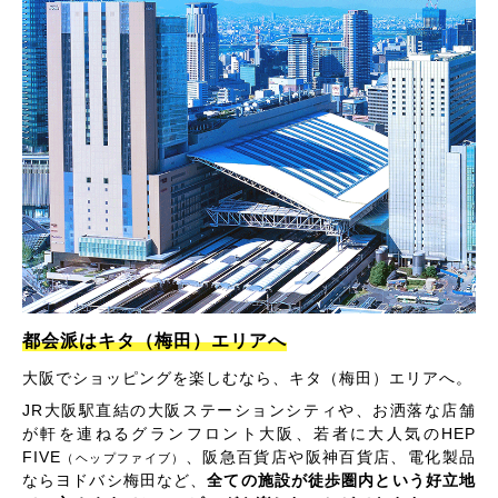
都会派はキタ（梅田）エリアへ
大阪でショッピングを楽しむなら、キタ（梅田）エリアへ。
JR大阪駅直結の大阪ステーションシティや、お洒落な店舗
が軒を連ねるグランフロント大阪、若者に大人気のHEP
FIVE
、阪急百貨店や阪神百貨店、電化製品
（ヘップファイブ）
ならヨドバシ梅田など、
全ての施設が徒歩圏内という好立地