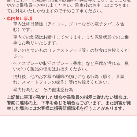
やかに乗務員へお申し出ください。降車後のお申し出につきまし
ては対応いたしかねますので予めご了承ください。
車内禁止事項
車内は終日禁煙（アイコス、グローなどの電子タバコを含
む）です。
車内での飲酒はお断りしております、また泥酔状態でのご乗
車もお断りいたします。
臭いのきついもの（ファストフード等）の飲食はお控えくだ
さい。
ヘアスプレーや制汗スプレー（香水）など座席が汚れる、臭
いがつく製品の使用はお控えください。
消灯後、他のお客様の睡眠の妨げになる行為（騒ぐ、音漏
れ、スマートフォンの操作）等はお控えください。
暴力行為など、その他迷惑行為
上記禁止事項が発覚した場合や乗務員の指示に従わない場合は、
警察に連絡の上、下車を命じる場合もございます。また損害が発
生した場合にはお客様に損害賠償請求を行うことがあります。