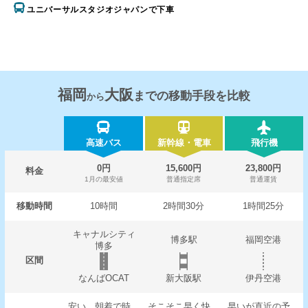
ユニバーサルスタジオジャパンで下車
福岡
大阪
までの移動手段を比較
から
高速バス
新幹線・電車
飛行機
0円
15,600円
23,800円
料金
1月の最安値
普通指定席
普通運賃
移動時間
10時間
2時間30分
1時間25分
キャナルシティ
博多駅
福岡空港
博多
区間
なんばOCAT
新大阪駅
伊丹空港
安い。朝着で時
そこそこ早く快
早いが直近の予