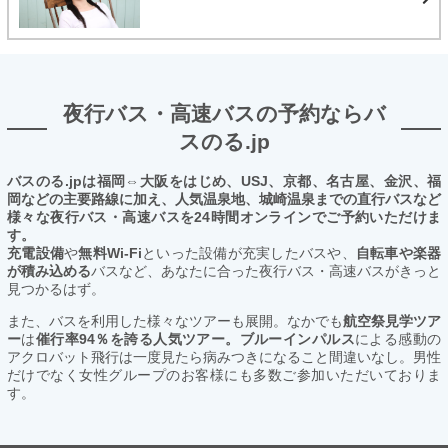
夜行バス・高速バスの予約ならバ
スのる.jp
バスのる.jpは福岡⇔大阪をはじめ、USJ、京都、名古屋、金沢、福
岡などの主要路線に加え、人気温泉地、城崎温泉までの直行バスなど
様々な夜行バス・高速バスを24時間オンラインでご予約いただけま
す。
充電設備
や
無料Wi-Fi
といった設備が充実したバスや、
自転車や楽器
が積み込める
バスなど、あなたに合った夜行バス・高速バスがきっと
見つかるはず。
また、バスを利用した様々なツアーも展開。なかでも
航空祭見学ツア
ー
は
催行率94％を誇る人気ツアー。ブルーインパルス
による感動の
アクロバット飛行は一度見たら病みつきになること間違いなし。男性
だけでなく女性グループのお客様にも多数ご参加いただいておりま
す。