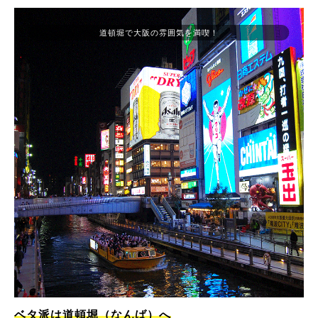
道頓堀で大阪の雰囲気を満喫！
ベタ派は道頓堀（なんば）へ