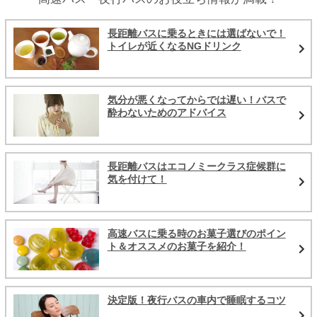
長距離バスに乗るときには選ばないで！
トイレが近くなるNGドリンク
気分が悪くなってからでは遅い！バスで
酔わないためのアドバイス
長距離バスはエコノミークラス症候群に
気を付けて！
高速バスに乗る時のお菓子選びのポイン
ト＆オススメのお菓子を紹介！
決定版！夜行バスの車内で睡眠するコツ