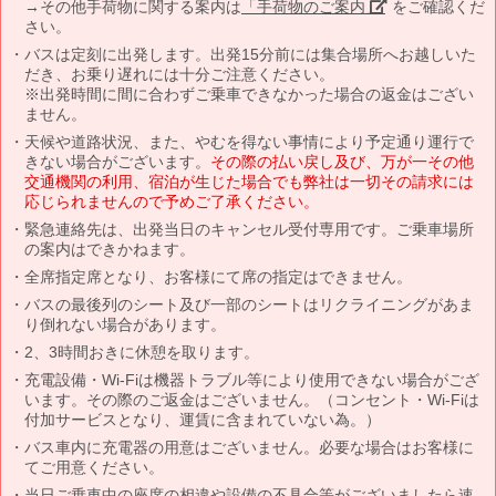
→その他手荷物に関する案内は
「手荷物のご案内」
をご確認くだ
さい。
バスは定刻に出発します。出発15分前には集合場所へお越しいた
だき、お乗り遅れには十分ご注意ください。
※出発時間に間に合わずご乗車できなかった場合の返金はござい
ません。
天候や道路状況、また、やむを得ない事情により予定通り運行で
きない場合がございます。
その際の払い戻し及び、万が一その他
交通機関の利用、宿泊が生じた場合でも弊社は一切その請求には
応じられませんので予めご了承ください。
緊急連絡先は、出発当日のキャンセル受付専用です。ご乗車場所
の案内はできかねます。
全席指定席となり、お客様にて席の指定はできません。
バスの最後列のシート及び一部のシートはリクライニングがあま
り倒れない場合があります。
2、3時間おきに休憩を取ります。
充電設備・Wi-Fiは機器トラブル等により使用できない場合がござ
います。その際のご返金はございません。（コンセント・Wi-Fiは
付加サービスとなり、運賃に含まれていない為。）
バス車内に充電器の用意はございません。必要な場合はお客様に
てご用意ください。
当日ご乗車中の座席の相違や設備の不具合等がございましたら速