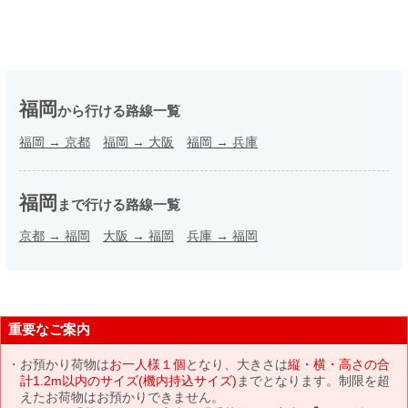
福岡
から行ける路線一覧
福岡
→
京都
福岡
→
大阪
福岡
→
兵庫
福岡
まで行ける路線一覧
京都
→
福岡
大阪
→
福岡
兵庫
→
福岡
重要なご案内
お預かり荷物は
お一人様１個
となり、大きさは
縦・横・高さの合
計1.2m以内のサイズ(機内持込サイズ)
までとなります。制限を超
えたお荷物はお預かりできません。