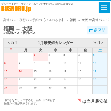
ブルーライナー・サンアンドムーンの予約ならバスのるが最安値
高速バス・夜行バス予約の【バスのる.jp】
福岡 → 大阪 の高速バス・
福岡 → 大阪
逆区間
の高速バス・夜行バス
1月最安値カレンダー
< 前月
次月 >
日
月
火
水
木
金
土
1
2
3
4
5
6
7
8
9
10
11
12
13
14
15
16
17
18
19
20
21
22
23
24
25
26
27
28
29
30
31
日にちをクリックすると、該当日に運行す
は当月最安値
る便の一覧が表示されます。