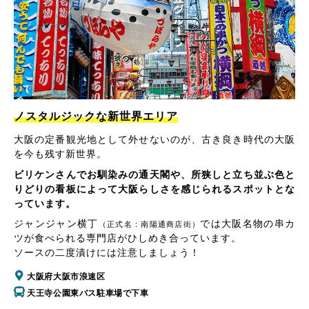
ノスタルジックな新世界エリア
大阪の定番観光地として外せないのが、古き良き時代の大阪
を今も残す新世界。
ビリケンさんでお馴染みの通天閣や、所狭しと立ち並ぶ色と
りどりの看板によって大阪らしさを感じられるスポットとな
っています。
ジャンジャン横丁
では大阪名物の串カ
（正式名：南陽通商店街）
ツが食べられる専門店がひしめき合っています。
ソースの二度漬けには注意しましょう！
大阪府大阪市浪速区
天王寺公園東バス駐車場で下車