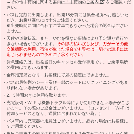
→その他手荷物に関する案内は
「手荷物のご案内」
をご確認くだ
さい。
バスは定刻に出発します。出発15分前には集合場所へお越しいた
だき、お乗り遅れには十分ご注意ください。
※出発時間に間に合わずご乗車できなかった場合の返金はござい
ません。
天候や道路状況、また、やむを得ない事情により予定通り運行で
きない場合がございます。
その際の払い戻し及び、万が一その他
交通機関の利用、宿泊が生じた場合でも弊社は一切その請求には
応じられませんので予めご了承ください。
緊急連絡先は、出発当日のキャンセル受付専用です。ご乗車場所
の案内はできかねます。
全席指定席となり、お客様にて席の指定はできません。
バスの最後列のシート及び一部のシートはリクライニングがあま
り倒れない場合があります。
2、3時間おきに休憩を取ります。
充電設備・Wi-Fiは機器トラブル等により使用できない場合がござ
います。その際のご返金はございません。（コンセント・Wi-Fiは
付加サービスとなり、運賃に含まれていない為。）
バス車内に充電器の用意はございません。必要な場合はお客様に
てご用意ください。
当日ご乗車中の座席の相違や設備の不具合等がございましたら速