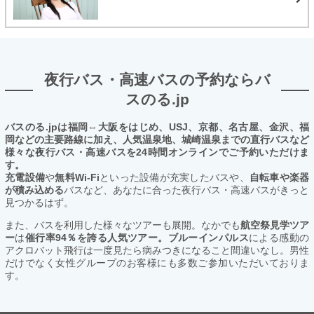
夜行バス・高速バスの予約ならバ
スのる.jp
バスのる.jpは福岡⇔大阪をはじめ、USJ、京都、名古屋、金沢、福
岡などの主要路線に加え、人気温泉地、城崎温泉までの直行バスなど
様々な夜行バス・高速バスを24時間オンラインでご予約いただけま
す。
充電設備
や
無料Wi-Fi
といった設備が充実したバスや、
自転車や楽器
が積み込める
バスなど、あなたに合った夜行バス・高速バスがきっと
見つかるはず。
また、バスを利用した様々なツアーも展開。なかでも
航空祭見学ツア
ー
は
催行率94％を誇る人気ツアー。ブルーインパルス
による感動の
アクロバット飛行は一度見たら病みつきになること間違いなし。男性
だけでなく女性グループのお客様にも多数ご参加いただいておりま
す。