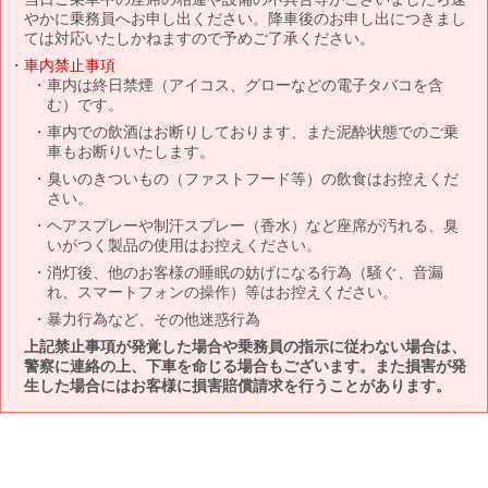
やかに乗務員へお申し出ください。降車後のお申し出につきまし
ては対応いたしかねますので予めご了承ください。
車内禁止事項
車内は終日禁煙（アイコス、グローなどの電子タバコを含
む）です。
車内での飲酒はお断りしております、また泥酔状態でのご乗
車もお断りいたします。
臭いのきついもの（ファストフード等）の飲食はお控えくだ
さい。
ヘアスプレーや制汗スプレー（香水）など座席が汚れる、臭
いがつく製品の使用はお控えください。
消灯後、他のお客様の睡眠の妨げになる行為（騒ぐ、音漏
れ、スマートフォンの操作）等はお控えください。
暴力行為など、その他迷惑行為
上記禁止事項が発覚した場合や乗務員の指示に従わない場合は、
警察に連絡の上、下車を命じる場合もございます。また損害が発
生した場合にはお客様に損害賠償請求を行うことがあります。