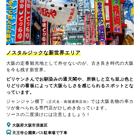
ノスタルジックな新世界エリア
大阪の定番観光地として外せないのが、古き良き時代の大阪
を今も残す新世界。
ビリケンさんでお馴染みの通天閣や、所狭しと立ち並ぶ色と
りどりの看板によって大阪らしさを感じられるスポットとな
っています。
ジャンジャン横丁
では大阪名物の串カ
（正式名：南陽通商店街）
ツが食べられる専門店がひしめき合っています。
ソースの二度漬けには注意しましょう！
大阪府大阪市浪速区
天王寺公園東バス駐車場で下車