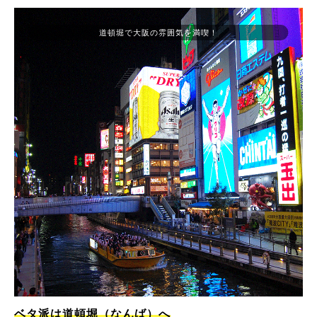
道頓堀で大阪の雰囲気を満喫！
ベタ派は道頓堀（なんば）へ