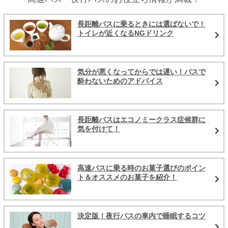
長距離バスに乗るときには選ばないで！
トイレが近くなるNGドリンク
気分が悪くなってからでは遅い！バスで
酔わないためのアドバイス
長距離バスはエコノミークラス症候群に
気を付けて！
高速バスに乗る時のお菓子選びのポイン
ト＆オススメのお菓子を紹介！
決定版！夜行バスの車内で睡眠するコツ