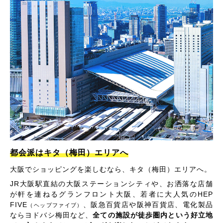
都会派はキタ（梅田）エリアへ
大阪でショッピングを楽しむなら、キタ（梅田）エリアへ。
JR大阪駅直結の大阪ステーションシティや、お洒落な店舗
が軒を連ねるグランフロント大阪、若者に大人気のHEP
FIVE
、阪急百貨店や阪神百貨店、電化製品
（ヘップファイブ）
ならヨドバシ梅田など、
全ての施設が徒歩圏内という好立地