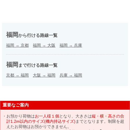
福岡
から行ける路線一覧
福岡
→
京都
福岡
→
大阪
福岡
→
兵庫
福岡
まで行ける路線一覧
京都
→
福岡
大阪
→
福岡
兵庫
→
福岡
重要なご案内
お預かり荷物は
お一人様１個
となり、大きさは
縦・横・高さの合
計1.2m以内のサイズ(機内持込サイズ)
までとなります。制限を超
えたお荷物はお預かりできません。