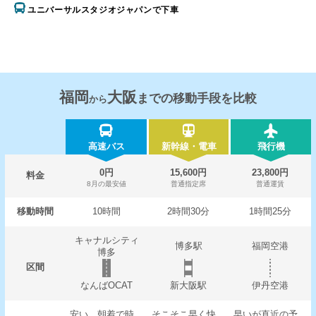
ユニバーサルスタジオジャパンで下車
福岡
大阪
までの移動手段を比較
から
高速バス
新幹線・電車
飛行機
0円
15,600円
23,800円
料金
8月の最安値
普通指定席
普通運賃
移動時間
10時間
2時間30分
1時間25分
キャナルシティ
博多駅
福岡空港
博多
区間
なんばOCAT
新大阪駅
伊丹空港
安い。朝着で時
そこそこ早く快
早いが直近の予