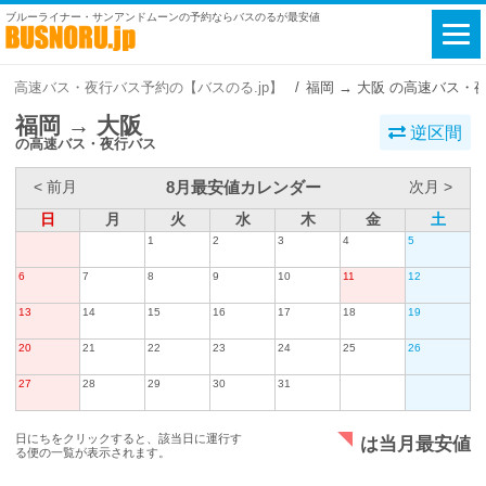
ブルーライナー・サンアンドムーンの予約ならバスのるが最安値
高速バス・夜行バス予約の【バスのる.jp】
福岡 → 大阪 の高速バス・
福岡 → 大阪
逆区間
の高速バス・夜行バス
8月最安値カレンダー
< 前月
次月 >
日
月
火
水
木
金
土
1
2
3
4
5
6
7
8
9
10
11
12
13
14
15
16
17
18
19
20
21
22
23
24
25
26
27
28
29
30
31
日にちをクリックすると、該当日に運行す
は当月最安値
る便の一覧が表示されます。