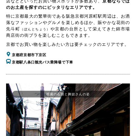
店などといったお買い物スポットが多数あり、
京都ならでは
のお土産を探すのにピッタリなエリアです。
特に京都最大の繁華街である阪急京都河原町駅周辺は、お洒
落なファッションやグルメを楽しめるほか、賑やかな花街の
先斗町
や京都の台所として栄えてきた錦市場
（ぽんとちょう）
商店街の街ブラを楽しむこともできます。
京都でお買い物を楽しみたい方は要チェックのエリアです。
京都府京都市下京区
京都駅八条口観光バス乗降場で下車
祇園の石畳と舞妓さんの姿