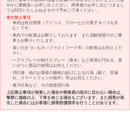
やかに乗務員へお申し出ください。降車後のお申し出につきまし
ては対応いたしかねますので予めご了承ください。
車内禁止事項
車内は終日禁煙（アイコス、グローなどの電子タバコを含
む）です。
車内での飲酒はお断りしております、また泥酔状態でのご乗
車もお断りいたします。
臭いのきついもの（ファストフード等）の飲食はお控えくだ
さい。
ヘアスプレーや制汗スプレー（香水）など座席が汚れる、臭
いがつく製品の使用はお控えください。
消灯後、他のお客様の睡眠の妨げになる行為（騒ぐ、音漏
れ、スマートフォンの操作）等はお控えください。
暴力行為など、その他迷惑行為
上記禁止事項が発覚した場合や乗務員の指示に従わない場合は、
警察に連絡の上、下車を命じる場合もございます。また損害が発
生した場合にはお客様に損害賠償請求を行うことがあります。