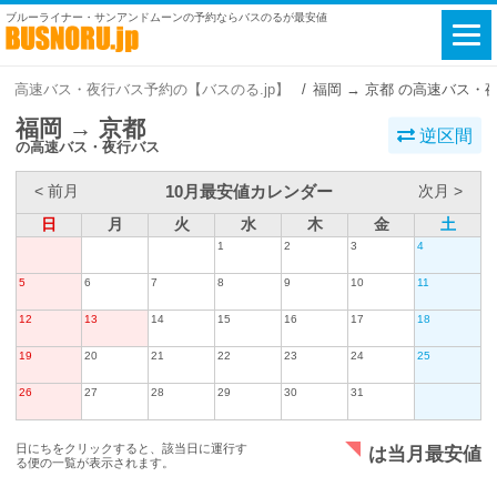
ブルーライナー・サンアンドムーンの予約ならバスのるが最安値
高速バス・夜行バス予約の【バスのる.jp】
福岡 → 京都 の高速バス・
福岡 → 京都
逆区間
の高速バス・夜行バス
10月最安値カレンダー
< 前月
次月 >
日
月
火
水
木
金
土
1
2
3
4
5
6
7
8
9
10
11
12
13
14
15
16
17
18
19
20
21
22
23
24
25
26
27
28
29
30
31
日にちをクリックすると、該当日に運行す
は当月最安値
る便の一覧が表示されます。