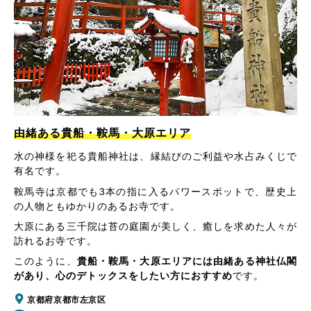
由緒ある貴船・鞍馬・大原エリア
水の神様を祀る貴船神社は、縁結びのご利益や水占みくじで
有名です。
鞍馬寺は京都でも3本の指に入るパワースポットで、歴史上
の人物ともゆかりのあるお寺です。
大原にある三千院は苔の庭園が美しく、癒しを求めた人々が
訪れるお寺です。
このように、
貴船・鞍馬・大原エリアには由緒ある神社仏閣
があり、心のデトックスをしたい方におすすめ
です。
京都府京都市左京区