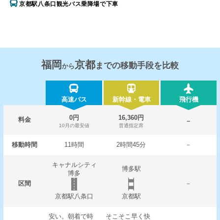
京都駅八条口観光バス乗降場で下車
福岡
京都
までの移動手段を比較
から
高速バス
新幹線・電車
飛行機
0円
16,360円
料金
－
10月の最安値
普通指定席
移動時間
11時間
2時間45分
－
キャナルシティ
博多駅
博多
区間
－
京都駅八条口
京都駅
安い。朝着で時
そこそこ早く快