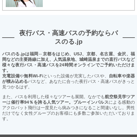
夜行バス・高速バスの予約ならバ
スのる.jp
バスのる.jpは福岡⇔京都をはじめ、USJ、京都、名古屋、金沢、福
岡などの主要路線に加え、人気温泉地、城崎温泉までの直行バスなど
様々な夜行バス・高速バスを24時間オンラインでご予約いただけま
す。
充電設備
や
無料Wi-Fi
といった設備が充実したバスや、
自転車や楽器
が積み込める
バスなど、あなたに合った夜行バス・高速バスがきっと
見つかるはず。
また、バスを利用した様々なツアーも展開。なかでも
航空祭見学ツア
ー
は
催行率94％を誇る人気ツアー。ブルーインパルス
による感動の
アクロバット飛行は一度見たら病みつきになること間違いなし。男性
だけでなく女性グループのお客様にも多数ご参加いただいておりま
す。