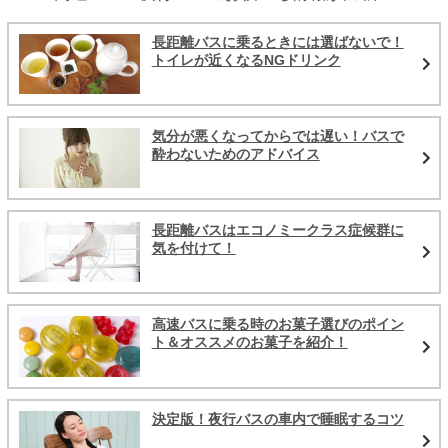
長距離バスに乗るときには選ばないで！
トイレが近くなるNGドリンク
気分が悪くなってからでは遅い！バスで
酔わないためのアドバイス
長距離バスはエコノミークラス症候群に
気を付けて！
高速バスに乗る時のお菓子選びのポイン
ト＆オススメのお菓子を紹介！
決定版！夜行バスの車内で睡眠するコツ