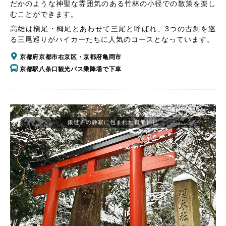
だかのような神聖な雰囲気のある竹林の小径での散策を楽し
むことができます。
高雄は槇尾・栂尾とあわせて三尾と呼ばれ、3つの古刹を巡
る三尾巡りがハイカーたちに人気のコースとなっています。
京都府京都市右京区・京都府亀岡市
京都駅八条口観光バス乗降場で下車
銀世界の静寂に包まれた貴船神社