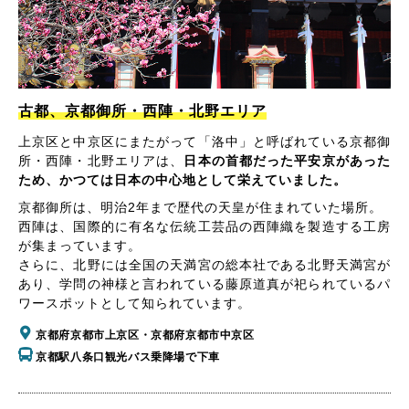
古都、京都御所・西陣・北野エリア
上京区と中京区にまたがって「洛中」と呼ばれている京都御
所・西陣・北野エリアは、
日本の首都だった平安京があった
ため、かつては日本の中心地として栄えていました。
京都御所は、明治2年まで歴代の天皇が住まれていた場所。
西陣は、国際的に有名な伝統工芸品の西陣織を製造する工房
が集まっています。
さらに、北野には全国の天満宮の総本社である北野天満宮が
あり、学問の神様と言われている藤原道真が祀られているパ
ワースポットとして知られています。
京都府京都市上京区・京都府京都市中京区
京都駅八条口観光バス乗降場で下車