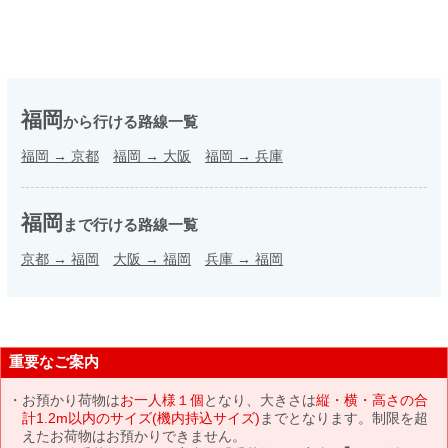
福岡
から行ける路線一覧
福岡
→
京都
福岡
→
大阪
福岡
→
兵庫
福岡
まで行ける路線一覧
京都
→
福岡
大阪
→
福岡
兵庫
→
福岡
重要なご案内
お預かり荷物は
お一人様１個
となり、大きさは
縦・横・高さの合
計1.2m以内のサイズ(機内持込サイズ)
までとなります。制限を超
えたお荷物はお預かりできません。