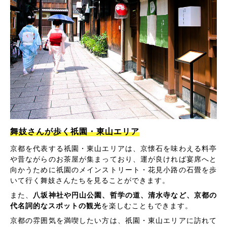
舞妓さんが歩く祇園・東山エリア
京都を代表する祇園・東山エリアは、京懐石を味わえる料亭
や昔ながらのお茶屋が集まっており、運が良ければ宴席へと
向かうために祇園のメインストリート・花見小路の石畳を歩
いて行く舞妓さんたちを見ることができます。
また、
八坂神社や円山公園、哲学の道、清水寺など、京都の
代名詞的なスポットの観光
を楽しむこともできます。
京都の雰囲気を満喫したい方は、祇園・東山エリアに訪れて