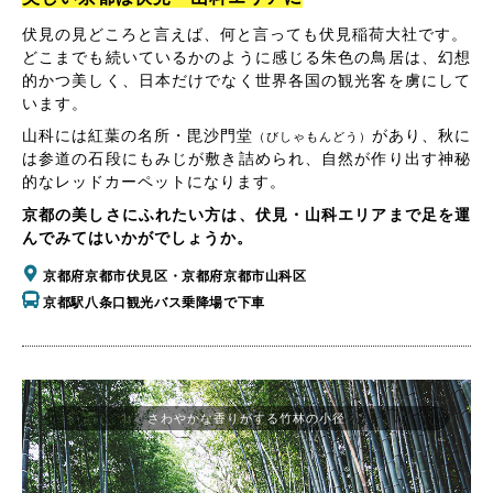
伏見の見どころと言えば、何と言っても伏見稲荷大社です。
どこまでも続いているかのように感じる朱色の鳥居は、幻想
的かつ美しく、日本だけでなく世界各国の観光客を虜にして
います。
山科には紅葉の名所・毘沙門堂
があり、秋に
（びしゃもんどう）
は参道の石段にもみじが敷き詰められ、自然が作り出す神秘
的なレッドカーペットになります。
京都の美しさにふれたい方は、伏見・山科エリアまで足を運
んでみてはいかがでしょうか。
京都府京都市伏見区・京都府京都市山科区
京都駅八条口観光バス乗降場で下車
さわやかな香りがする竹林の小径