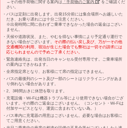
→その他手荷物に関する案内は
「手荷物のご案内」
をご確認くだ
さい。
バスは定刻に出発します。出発15分前には集合場所へお越しいた
だき、お乗り遅れには十分ご注意ください。
※出発時間に間に合わずご乗車できなかった場合の返金はござい
ません。
天候や道路状況、また、やむを得ない事情により予定通り運行で
きない場合がございます。
その際の払い戻し及び、万が一その他
交通機関の利用、宿泊が生じた場合でも弊社は一切その請求には
応じられませんので予めご了承ください。
緊急連絡先は、出発当日のキャンセル受付専用です。ご乗車場所
の案内はできかねます。
全席指定席となり、お客様にて席の指定はできません。
バスの最後列のシート及び一部のシートはリクライニングがあま
り倒れない場合があります。
2、3時間おきに休憩を取ります。
充電設備・Wi-Fiは機器トラブル等により使用できない場合がござ
います。その際のご返金はございません。（コンセント・Wi-Fiは
付加サービスとなり、運賃に含まれていない為。）
バス車内に充電器の用意はございません。必要な場合はお客様に
てご用意ください。
当日ご乗車中の座席の相違や設備の不具合等がございましたら速