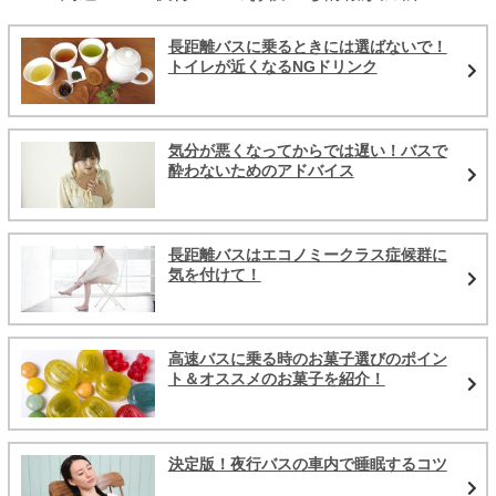
長距離バスに乗るときには選ばないで！
トイレが近くなるNGドリンク
気分が悪くなってからでは遅い！バスで
酔わないためのアドバイス
長距離バスはエコノミークラス症候群に
気を付けて！
高速バスに乗る時のお菓子選びのポイン
ト＆オススメのお菓子を紹介！
決定版！夜行バスの車内で睡眠するコツ