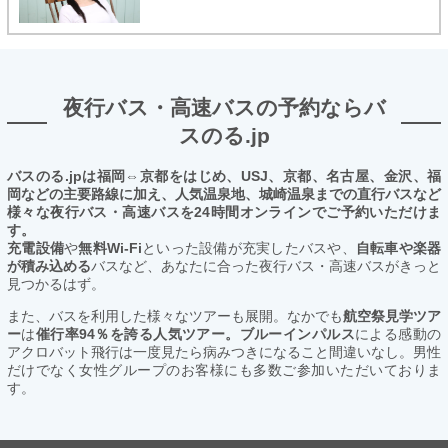
夜行バス・高速バスの予約ならバ
スのる.jp
バスのる.jpは福岡⇔京都をはじめ、USJ、京都、名古屋、金沢、福
岡などの主要路線に加え、人気温泉地、城崎温泉までの直行バスなど
様々な夜行バス・高速バスを24時間オンラインでご予約いただけま
す。
充電設備
や
無料Wi-Fi
といった設備が充実したバスや、
自転車や楽器
が積み込める
バスなど、あなたに合った夜行バス・高速バスがきっと
見つかるはず。
また、バスを利用した様々なツアーも展開。なかでも
航空祭見学ツア
ー
は
催行率94％を誇る人気ツアー。ブルーインパルス
による感動の
アクロバット飛行は一度見たら病みつきになること間違いなし。男性
だけでなく女性グループのお客様にも多数ご参加いただいておりま
す。