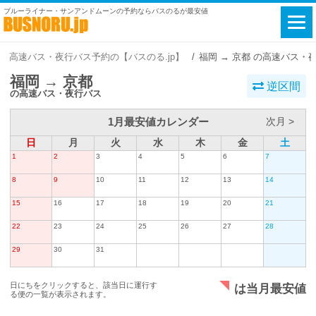
ブルーライナー・サンアンドムーンの予約ならバスのるが最安値
高速バス・夜行バス予約の【バスのる.jp】
福岡 → 京都 の高速バス・
福岡 → 京都
逆区間
の高速バス・夜行バス
1月最安値カレンダー
次月 >
日
月
火
水
木
金
土
1
2
3
4
5
6
7
8
9
10
11
12
13
14
15
16
17
18
19
20
21
22
23
24
25
26
27
28
29
30
31
日にちをクリックすると、該当日に運行す
は当月最安値
る便の一覧が表示されます。