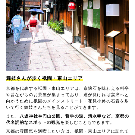
舞妓さんが歩く祇園・東山エリア
京都を代表する祇園・東山エリアは、京懐石を味わえる料亭
や昔ながらのお茶屋が集まっており、運が良ければ宴席へと
向かうために祇園のメインストリート・花見小路の石畳を歩
いて行く舞妓さんたちを見ることができます。
また、
八坂神社や円山公園、哲学の道、清水寺など、京都の
代名詞的なスポットの観光
を楽しむこともできます。
京都の雰囲気を満喫したい方は、祇園・東山エリアに訪れて