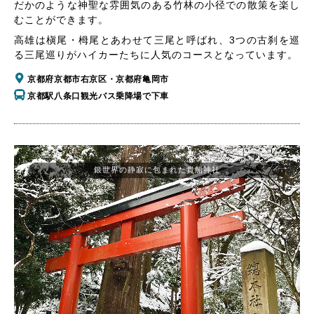
だかのような神聖な雰囲気のある竹林の小径での散策を楽し
むことができます。
高雄は槇尾・栂尾とあわせて三尾と呼ばれ、3つの古刹を巡
る三尾巡りがハイカーたちに人気のコースとなっています。
京都府京都市右京区・京都府亀岡市
京都駅八条口観光バス乗降場で下車
銀世界の静寂に包まれた貴船神社