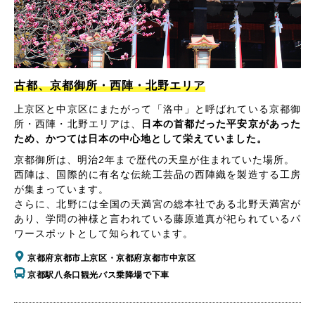
古都、京都御所・西陣・北野エリア
上京区と中京区にまたがって「洛中」と呼ばれている京都御
所・西陣・北野エリアは、
日本の首都だった平安京があった
ため、かつては日本の中心地として栄えていました。
京都御所は、明治2年まで歴代の天皇が住まれていた場所。
西陣は、国際的に有名な伝統工芸品の西陣織を製造する工房
が集まっています。
さらに、北野には全国の天満宮の総本社である北野天満宮が
あり、学問の神様と言われている藤原道真が祀られているパ
ワースポットとして知られています。
京都府京都市上京区・京都府京都市中京区
京都駅八条口観光バス乗降場で下車