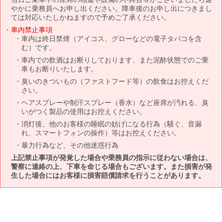
やかに乗務員へお申し出ください。降車後のお申し出につきまし
ては対応いたしかねますので予めご了承ください。
車内禁止事項
車内は終日禁煙（アイコス、グローなどの電子タバコを含
む）です。
車内での飲酒はお断りしております、また泥酔状態でのご乗
車もお断りいたします。
臭いのきついもの（ファストフード等）の飲食はお控えくだ
さい。
ヘアスプレーや制汗スプレー（香水）など座席が汚れる、臭
いがつく製品の使用はお控えください。
消灯後、他のお客様の睡眠の妨げになる行為（騒ぐ、音漏
れ、スマートフォンの操作）等はお控えください。
暴力行為など、その他迷惑行為
上記禁止事項が発覚した場合や乗務員の指示に従わない場合は、
警察に連絡の上、下車を命じる場合もございます。また損害が発
生した場合にはお客様に損害賠償請求を行うことがあります。