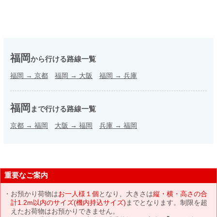
福岡
から行ける路線一覧
福岡
→
京都
福岡
→
大阪
福岡
→
兵庫
福岡
まで行ける路線一覧
京都
→
福岡
大阪
→
福岡
兵庫
→
福岡
重要なご案内
お預かり荷物は
お一人様１個
となり、大きさは
縦・横・高さの合
計1.2m以内のサイズ(機内持込サイズ)
までとなります。制限を超
えたお荷物はお預かりできません。