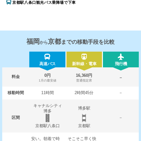
京都駅八条口観光バス乗降場で下車
福岡
京都
までの移動手段を比較
から
高速バス
新幹線・電車
飛行機
0円
16,360円
料金
－
1月の最安値
普通指定席
移動時間
11時間
2時間45分
－
キャナルシティ
博多駅
博多
区間
－
京都駅八条口
京都駅
安い。朝着で時
そこそこ早く快