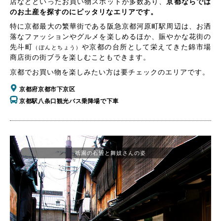
店などといったお買い物スポットが多数あり、
京都ならでは
のお土産を探すのにピッタリなエリアです。
特に京都最大の繁華街である阪急京都河原町駅周辺は、お洒
落なファッションやグルメを楽しめるほか、賑やかな花街の
先斗町
や京都の台所として栄えてきた錦市場
（ぽんとちょう）
商店街の街ブラを楽しむこともできます。
京都でお買い物を楽しみたい方は要チェックのエリアです。
京都府京都市下京区
京都駅八条口観光バス乗降場で下車
祇園の石畳と舞妓さんの姿