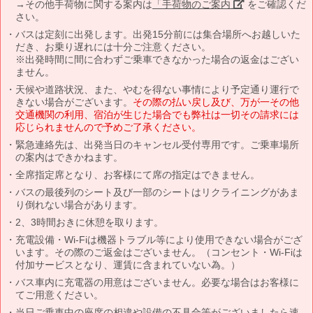
→その他手荷物に関する案内は
「手荷物のご案内」
をご確認くだ
さい。
バスは定刻に出発します。出発15分前には集合場所へお越しいた
だき、お乗り遅れには十分ご注意ください。
※出発時間に間に合わずご乗車できなかった場合の返金はござい
ません。
天候や道路状況、また、やむを得ない事情により予定通り運行で
きない場合がございます。
その際の払い戻し及び、万が一その他
交通機関の利用、宿泊が生じた場合でも弊社は一切その請求には
応じられませんので予めご了承ください。
緊急連絡先は、出発当日のキャンセル受付専用です。ご乗車場所
の案内はできかねます。
全席指定席となり、お客様にて席の指定はできません。
バスの最後列のシート及び一部のシートはリクライニングがあま
り倒れない場合があります。
2、3時間おきに休憩を取ります。
充電設備・Wi-Fiは機器トラブル等により使用できない場合がござ
います。その際のご返金はございません。（コンセント・Wi-Fiは
付加サービスとなり、運賃に含まれていない為。）
バス車内に充電器の用意はございません。必要な場合はお客様に
てご用意ください。
当日ご乗車中の座席の相違や設備の不具合等がございましたら速