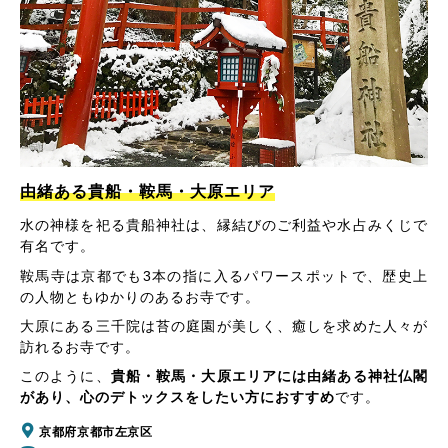
由緒ある貴船・鞍馬・大原エリア
水の神様を祀る貴船神社は、縁結びのご利益や水占みくじで
有名です。
鞍馬寺は京都でも3本の指に入るパワースポットで、歴史上
の人物ともゆかりのあるお寺です。
大原にある三千院は苔の庭園が美しく、癒しを求めた人々が
訪れるお寺です。
このように、
貴船・鞍馬・大原エリアには由緒ある神社仏閣
があり、心のデトックスをしたい方におすすめ
です。
京都府京都市左京区