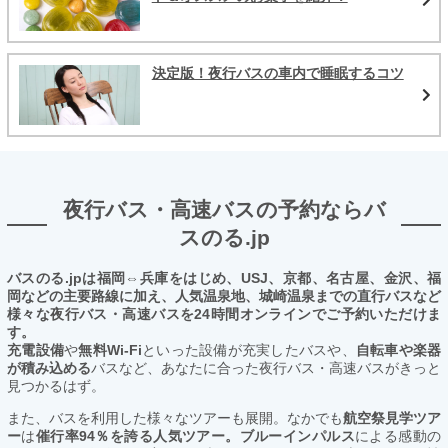
決定版！夜行バスの車内で睡眠するコツ
夜行バス・高速バスの予約ならバ
スのる.jp
バスのる.jpは福岡⇔兵庫をはじめ、USJ、京都、名古屋、金沢、福
岡などの主要路線に加え、人気温泉地、城崎温泉までの直行バスなど
様々な夜行バス・高速バスを24時間オンラインでご予約いただけま
す。
充電設備
や
無料Wi-Fi
といった設備が充実したバスや、
自転車や楽器
が積み込める
バスなど、あなたに合った夜行バス・高速バスがきっと
見つかるはず。
また、バスを利用した様々なツアーも展開。なかでも
航空祭見学ツア
ー
は
催行率94％を誇る人気ツアー。ブルーインパルス
による感動の