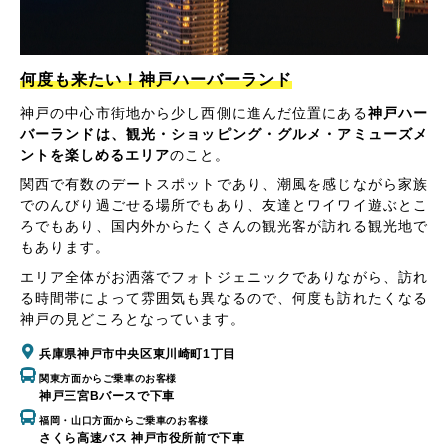
何度も来たい！神戸ハーバーランド
神戸の中心市街地から少し西側に進んだ位置にある
神戸ハー
バーランドは、観光・ショッピング・グルメ・アミューズメ
ントを楽しめるエリア
のこと。
関西で有数のデートスポットであり、潮風を感じながら家族
でのんびり過ごせる場所でもあり、友達とワイワイ遊ぶとこ
ろでもあり、国内外からたくさんの観光客が訪れる観光地で
もあります。
エリア全体がお洒落でフォトジェニックでありながら、訪れ
る時間帯によって雰囲気も異なるので、何度も訪れたくなる
神戸の見どころとなっています。
兵庫県神戸市中央区東川崎町1丁目
関東方面からご乗車のお客様
神戸三宮Bバースで下車
福岡・山口方面からご乗車のお客様
さくら高速バス 神戸市役所前で下車