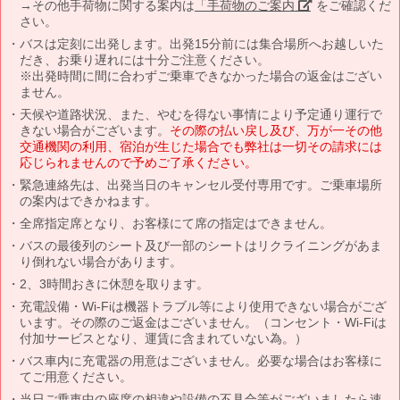
→その他手荷物に関する案内は
「手荷物のご案内」
をご確認くだ
さい。
バスは定刻に出発します。出発15分前には集合場所へお越しいた
だき、お乗り遅れには十分ご注意ください。
※出発時間に間に合わずご乗車できなかった場合の返金はござい
ません。
天候や道路状況、また、やむを得ない事情により予定通り運行で
きない場合がございます。
その際の払い戻し及び、万が一その他
交通機関の利用、宿泊が生じた場合でも弊社は一切その請求には
応じられませんので予めご了承ください。
緊急連絡先は、出発当日のキャンセル受付専用です。ご乗車場所
の案内はできかねます。
全席指定席となり、お客様にて席の指定はできません。
バスの最後列のシート及び一部のシートはリクライニングがあま
り倒れない場合があります。
2、3時間おきに休憩を取ります。
充電設備・Wi-Fiは機器トラブル等により使用できない場合がござ
います。その際のご返金はございません。（コンセント・Wi-Fiは
付加サービスとなり、運賃に含まれていない為。）
バス車内に充電器の用意はございません。必要な場合はお客様に
てご用意ください。
当日ご乗車中の座席の相違や設備の不具合等がございましたら速