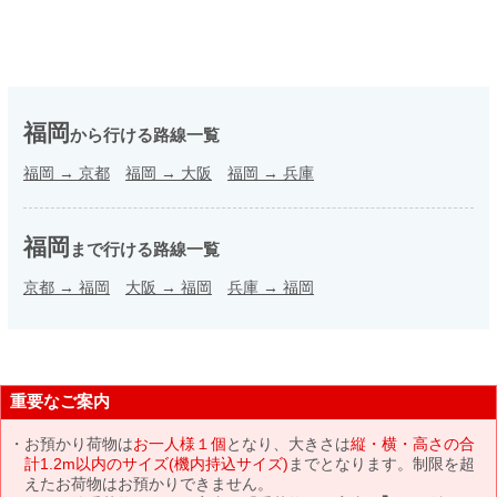
福岡
から行ける路線一覧
福岡
→
京都
福岡
→
大阪
福岡
→
兵庫
福岡
まで行ける路線一覧
京都
→
福岡
大阪
→
福岡
兵庫
→
福岡
重要なご案内
お預かり荷物は
お一人様１個
となり、大きさは
縦・横・高さの合
計1.2m以内のサイズ(機内持込サイズ)
までとなります。制限を超
えたお荷物はお預かりできません。