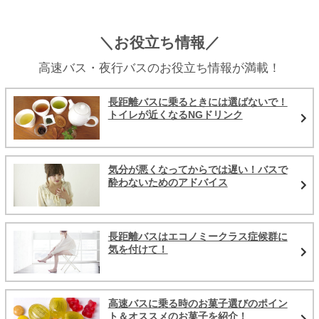
＼お役立ち情報／
高速バス・夜行バスのお役立ち情報が満載！
長距離バスに乗るときには選ばないで！
トイレが近くなるNGドリンク
気分が悪くなってからでは遅い！バスで
酔わないためのアドバイス
長距離バスはエコノミークラス症候群に
気を付けて！
高速バスに乗る時のお菓子選びのポイン
ト＆オススメのお菓子を紹介！