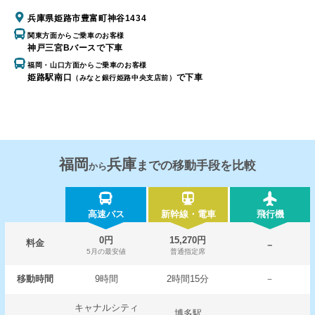
兵庫県姫路市豊富町神谷1434
関東方面からご乗車のお客様
神戸三宮Bバースで下車
福岡・山口方面からご乗車のお客様
姫路駅南口
で下車
（みなと銀行姫路中央支店前）
福岡
兵庫
までの移動手段を比較
から
高速バス
新幹線・電車
飛行機
0円
15,270円
料金
－
5月の最安値
普通指定席
移動時間
9時間
2時間15分
－
キャナルシティ
博多駅