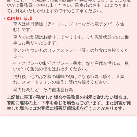
やかに乗務員へお申し出ください。降車後のお申し出につきまし
ては対応いたしかねますので予めご了承ください。
車内禁止事項
車内は終日禁煙（アイコス、グローなどの電子タバコを含
む）です。
車内での飲酒はお断りしております、また泥酔状態でのご乗
車もお断りいたします。
臭いのきついもの（ファストフード等）の飲食はお控えくだ
さい。
ヘアスプレーや制汗スプレー（香水）など座席が汚れる、臭
いがつく製品の使用はお控えください。
消灯後、他のお客様の睡眠の妨げになる行為（騒ぐ、音漏
れ、スマートフォンの操作）等はお控えください。
暴力行為など、その他迷惑行為
上記禁止事項が発覚した場合や乗務員の指示に従わない場合は、
警察に連絡の上、下車を命じる場合もございます。また損害が発
生した場合にはお客様に損害賠償請求を行うことがあります。