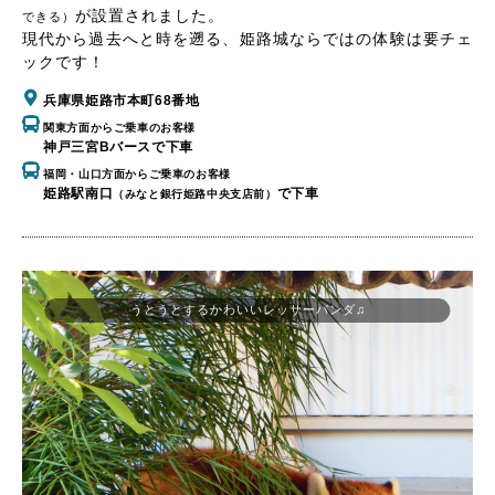
が設置されました。
できる）
現代から過去へと時を遡る、姫路城ならではの体験は要チェ
ックです！
兵庫県姫路市本町68番地
関東方面からご乗車のお客様
神戸三宮Bバースで下車
福岡・山口方面からご乗車のお客様
姫路駅南口
で下車
（みなと銀行姫路中央支店前）
うとうとするかわいいレッサーパンダ♫