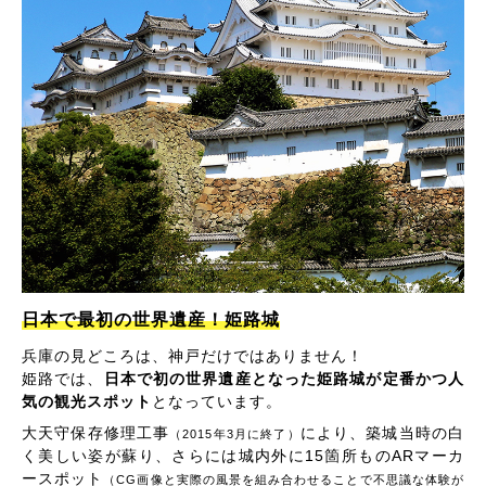
日本で最初の世界遺産！姫路城
兵庫の見どころは、神戸だけではありません！
姫路では、
日本で初の世界遺産となった姫路城が定番かつ人
気の観光スポット
となっています。
大天守保存修理工事
により、築城当時の白
（2015年3月に終了）
く美しい姿が蘇り、さらには城内外に15箇所ものARマーカ
ースポット
（CG画像と実際の風景を組み合わせることで不思議な体験が