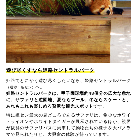
遊び尽くすなら姫路セントラルパーク
姫路でとにかく遊び尽くしたいなら、姫路セントラルパーク
へ。
（通称：姫セン）
姫路セントラルパークは、甲子園球場約48個分の広大な敷地
に、サファリと遊園地、夏ならプール、冬ならスケートと、
あれもこれも楽しめる贅沢な観光スポット
です。
特に姫セン最大の見どころであるサファリは、希少なホワイ
トライオンやホワイトタイガーが展示されているほか、視界
が抜群のサファリバスに乗車して動物たちの様子を大パノラ
マで見られたりと、大興奮の体験が待っています。