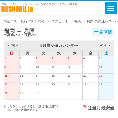
ブルーライナー・サンアンドムーンの予約ならバスのるが最安値
高速バス・夜行バス予約の【バスのる.jp】
福岡 → 兵庫 の高速バス・
福岡 → 兵庫
逆区間
の高速バス・夜行バス
5月最安値カレンダー
< 前月
次月 >
日
月
火
水
木
金
土
1
2
3
4
5
6
7
8
9
10
11
12
13
14
15
16
17
18
19
20
21
22
23
24
25
26
27
28
29
30
31
日にちをクリックすると、該当日に運行す
は当月最安値
る便の一覧が表示されます。