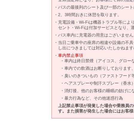
バスの最後列のシート及び一部のシート
2、3時間おきに休憩を取ります。
充電設備・Wi-Fiは機器トラブル等に
セント・Wi-Fiは付加サービスとなり
バス車内に充電器の用意はございません
当日ご乗車中の座席の相違や設備の不具
し出につきましては対応いたしかねます
車内禁止事項
車内は終日禁煙（アイコス、グロー
車内での飲酒はお断りしております
臭いのきついもの（ファストフード
ヘアスプレーや制汗スプレー（香水
消灯後、他のお客様の睡眠の妨げに
暴力行為など、その他迷惑行為
上記禁止事項が発覚した場合や乗務員の
す。また損害が発生した場合にはお客様