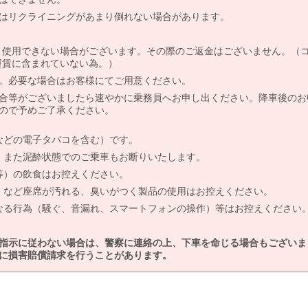
はリクライニングがあまり倒れない場合があります。
より使用できない場合がございます。その際のご返金はございません。（
、運賃に含まれていない為。）
。必要な場合はお客様にてご用意ください。
合等がございましたら速やかに乗務員へお申し出ください。降車後のお
ので予めご了承ください。
などの電子タバコを含む）です。
、また泥酔状態でのご乗車もお断りいたします。
等）の飲食はお控えください。
）など座席が汚れる、臭いがつく製品の使用はお控えください。
なる行為（騒ぐ、音漏れ、スマートフォンの操作）等はお控えください
指示に従わない場合は、警察に連絡の上、下車を命じる場合もございま
に損害賠償請求を行うことがあります。