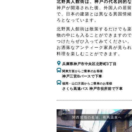
北野異人館街は、神戸の代名詞的な
神戸が開港された後、外国人の居留
で、日本の建築とは異なる異国情緒
ろとなっています。
北野異人館街は散策するだけでも楽
物の中にも入ることができますので
つけたらぜひ入ってみてください。
お洒落なアンティーク家具が見られ
料理を楽しむことができます。
兵庫県神戸市中央区北野町3丁目
関東方面からご乗車のお客様
神戸三宮Bバースで下車
福岡・山口方面からご乗車のお客様
さくら高速バス 神戸市役所前で下車
関西屈指の名湯、有馬温泉へ