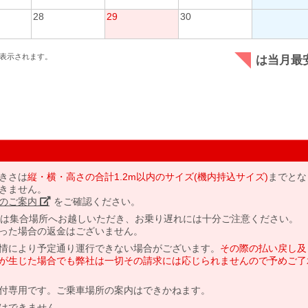
28
29
30
表示されます。
は当月最
きさは
縦・横・高さの合計1.2m以内のサイズ(機内持込サイズ)
までとな
きません。
のご案内」
をご確認ください。
には集合場所へお越しいただき、お乗り遅れには十分ご注意ください。
った場合の返金はございません。
情により予定通り運行できない場合がございます。
その際の払い戻し及
が生じた場合でも弊社は一切その請求には応じられませんので予めご了
付専用です。ご乗車場所の案内はできかねます。
はできません。