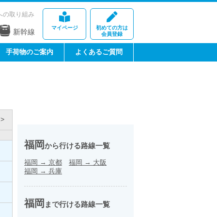
への取り組み
マイページ
初めての方は
新幹線
会員登録
手荷物のご案内
よくあるご質問
>
福岡
から行ける路線一覧
福岡
→
京都
福岡
→
大阪
福岡
→
兵庫
福岡
まで行ける路線一覧