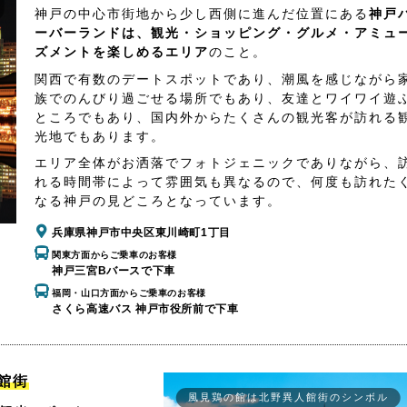
神戸の中心市街地から少し西側に進んだ位置にある
神戸
ーバーランドは、観光・ショッピング・グルメ・アミュ
ズメントを楽しめるエリア
のこと。
関西で有数のデートスポットであり、潮風を感じながら
族でのんびり過ごせる場所でもあり、友達とワイワイ遊
ところでもあり、国内外からたくさんの観光客が訪れる
光地でもあります。
エリア全体がお洒落でフォトジェニックでありながら、
れる時間帯によって雰囲気も異なるので、何度も訪れた
なる神戸の見どころとなっています。
兵庫県神戸市中央区東川崎町1丁目
関東方面からご乗車のお客様
神戸三宮Bバースで下車
福岡・山口方面からご乗車のお客様
さくら高速バス 神戸市役所前で下車
館街
風見鶏の館は北野異人館街のシンボル