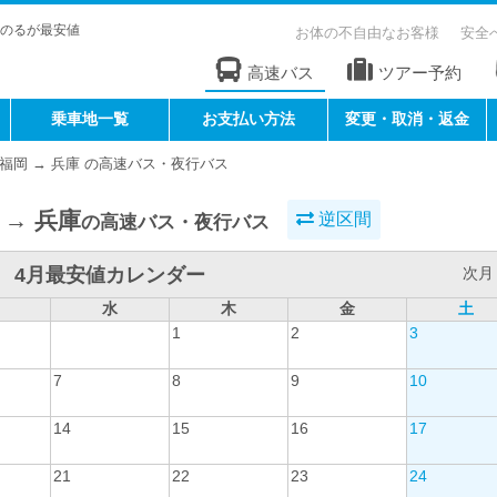
のるが最安値
お体の不自由なお客様
安全
高速バス
ツアー予約
乗車地一覧
お支払い方法
変更・取消・返金
福岡 → 兵庫 の高速バス・夜行バス
 → 兵庫
逆区間
の高速バス・夜行バス
4月最安値カレンダー
次月 
水
木
金
土
1
2
3
7
8
9
10
14
15
16
17
21
22
23
24