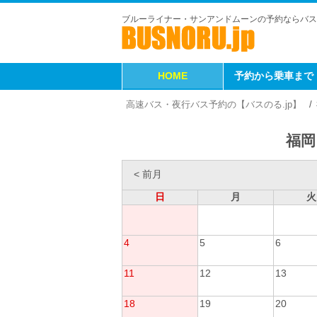
ブルーライナー・サンアンドムーンの予約ならバス
HOME
予約から乗車まで
高速バス・夜行バス予約の【バスのる.jp】
福岡
< 前月
日
月
火
4
5
6
11
12
13
18
19
20