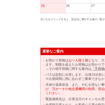
25
26
27
日にちをクリックすると、該当日に運行する便の一覧が
重要なご案内
お預かり荷物は
お一人様１個
となり、大
ます。制限を超えたお荷物はお預かりで
→その他手荷物に関する案内は
「手荷物
バスは定刻に出発します。出発15分前
※出発時間に間に合わずご乗車できなか
天候や道路状況、また、やむを得ない事
び、万が一その他交通機関の利用、宿泊
ください。
緊急連絡先は、出発当日のキャンセル受
全席指定席となり、お客様にて席の指定