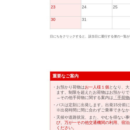
23
24
25
30
31
日にちをクリックすると、該当日に運行する便の一覧が
重要なご案内
お預かり荷物は
お一人様１個
となり、大
ます。制限を超えたお荷物はお預かりで
→その他手荷物に関する案内は
「手荷物
バスは定刻に出発します。出発15分前
※出発時間に間に合わずご乗車できなか
天候や道路状況、また、やむを得ない事
び、万が一その他交通機関の利用、宿泊
ください。