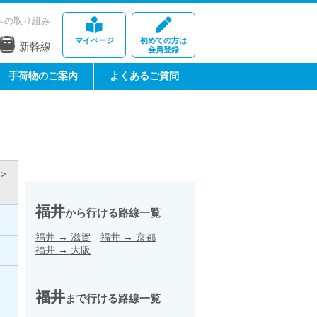
への取り組み
マイページ
初めての方は
新幹線
会員登録
手荷物のご案内
よくあるご質問
>
福井
から行ける路線一覧
福井
→
滋賀
福井
→
京都
福井
→
大阪
福井
まで行ける路線一覧