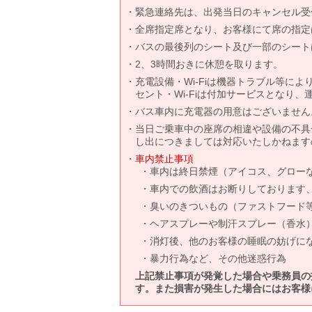
緊急連絡先は、出発当日のキャンセル受
全席指定席となり、お客様にて席の指定
バスの最後列のシート及び一部のシート
2、3時間おきに休憩を取ります。
充電設備・Wi-Fiは機器トラブル等に
セント・Wi-Fiは付加サービスとなり
バス車内に充電器の用意はございません
当日ご乗車中の座席の相違や設備の不具
し出につきましては対応いたしかねます
車内禁止事項
車内は終日禁煙（アイコス、グロー
車内での飲酒はお断りしております
臭いのきついもの（ファストフード
ヘアスプレーや制汗スプレー（香水
消灯後、他のお客様の睡眠の妨げに
暴力行為など、その他迷惑行為
上記禁止事項が発覚した場合や乗務員の
す。また損害が発生した場合にはお客様