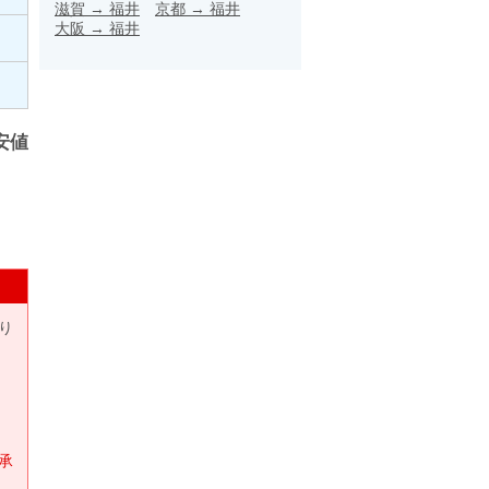
滋賀
→
福井
京都
→
福井
大阪
→
福井
安値
り
承