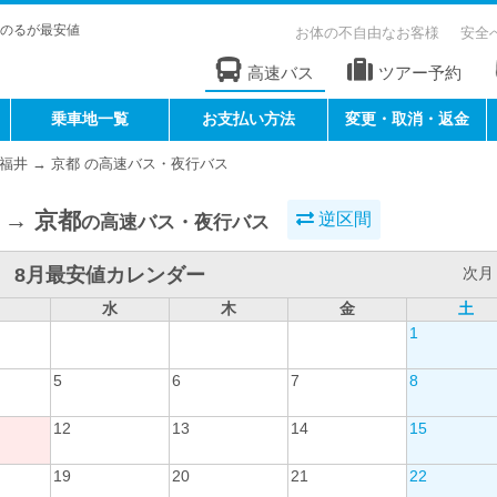
のるが最安値
お体の不自由なお客様
安全
高速バス
ツアー予約
乗車地一覧
お支払い方法
変更・取消・返金
福井 → 京都 の高速バス・夜行バス
 → 京都
逆区間
の高速バス・夜行バス
8月最安値カレンダー
次月 
水
木
金
土
1
5
6
7
8
12
13
14
15
19
20
21
22