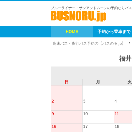
ブルーライナー・サンアンドムーンの予約ならバス
HOME
予約から乗車まで
高速バス・夜行バス予約の【バスのる.jp】
福井
日
月
火
2
3
4
9
10
11
16
17
18