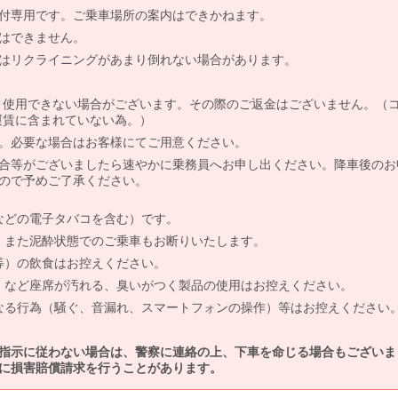
付専用です。ご乗車場所の案内はできかねます。
はできません。
はリクライニングがあまり倒れない場合があります。
より使用できない場合がございます。その際のご返金はございません。（
、運賃に含まれていない為。）
。必要な場合はお客様にてご用意ください。
合等がございましたら速やかに乗務員へお申し出ください。降車後のお
ので予めご了承ください。
などの電子タバコを含む）です。
、また泥酔状態でのご乗車もお断りいたします。
等）の飲食はお控えください。
）など座席が汚れる、臭いがつく製品の使用はお控えください。
なる行為（騒ぐ、音漏れ、スマートフォンの操作）等はお控えください
指示に従わない場合は、警察に連絡の上、下車を命じる場合もございま
に損害賠償請求を行うことがあります。