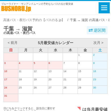
ブルーライナー・サンアンドムーンの予約ならバスのるが最安値
高速バス・夜行バス予約の【バスのる.jp】
千葉 → 滋賀 の高速バス・
千葉 → 滋賀
逆区間
の高速バス・夜行バス
5月最安値カレンダー
< 前月
次月 >
日
月
火
水
木
金
土
1
2
3
4
5
6
7
8
9
10
11
12
13
14
15
16
17
18
19
20
21
22
23
24
25
26
27
28
29
30
31
日にちをクリックすると、該当日に運行す
は当月最安値