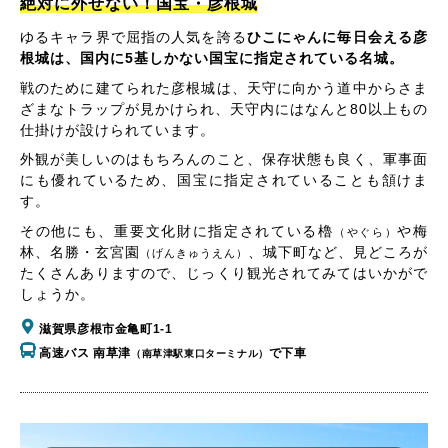
絶対に外せない！国宝・彦根城
ゆるキャラ界で屈指の人気を誇る
ひこにゃんに毎日会える彦
根城は、国内に5基しかない国宝に指定されている名城。
戦のために建てられた彦根城は、天守に向かう道中からさま
ざまなトラップが見かけられ、天守内にはなんと80以上もの
仕掛けが設けられています。
外観が美しいのはもちろんのこと、保存状態も良く、軍事面
にも優れているため、国宝に指定されていることも頷けま
す。
その他にも、重要文化財に指定されている櫓
や梅
（やぐら）
林、名勝・玄宮園
、城下町など、見どころが
（げんきゅうえん）
たくさんありますので、じっくり観光されてみてはいかがで
しょうか。
滋賀県彦根市金亀町1-1
高速バス 南草津
で下車
（南草津駅東口ターミナル）