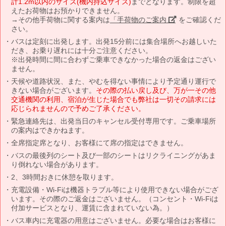
計1.2m以内のサイズ(機内持込サイズ)
までとなります。制限を超
えたお荷物はお預かりできません。
→その他手荷物に関する案内は
「手荷物のご案内」
をご確認くだ
さい。
バスは定刻に出発します。出発15分前には集合場所へお越しいた
だき、お乗り遅れには十分ご注意ください。
※出発時間に間に合わずご乗車できなかった場合の返金はござい
ません。
天候や道路状況、また、やむを得ない事情により予定通り運行で
きない場合がございます。
その際の払い戻し及び、万が一その他
交通機関の利用、宿泊が生じた場合でも弊社は一切その請求には
応じられませんので予めご了承ください。
緊急連絡先は、出発当日のキャンセル受付専用です。ご乗車場所
の案内はできかねます。
全席指定席となり、お客様にて席の指定はできません。
バスの最後列のシート及び一部のシートはリクライニングがあま
り倒れない場合があります。
2、3時間おきに休憩を取ります。
充電設備・Wi-Fiは機器トラブル等により使用できない場合がござ
います。その際のご返金はございません。（コンセント・Wi-Fiは
付加サービスとなり、運賃に含まれていない為。）
バス車内に充電器の用意はございません。必要な場合はお客様に