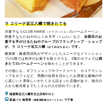
ラ コリーナ近江八幡で焼きたてを
洋菓子ならCLUB HARIE
のバームクーヘン、
（クラブハリエ）
和菓子ならたねやのふくみ天平
など、
全国区のお
（てんびん）
菓子を手がけるたねやグループのフラッグシップ・ショップ
が、ラ コリーナ近江八幡
です。
（おうみはちまん）
建築家・藤森照信氏がデザインしたユニークなメインショッ
プの1階では和洋のお菓子を取りそろえ、2階のカフェでは
焼
きたてのバームクーヘン
を味わうことができます。
その他にも、ギフトショップやフードコート、カステラショ
ップ＆カフェなど、周囲の自然を活かしたお洒落な建物の中
に楽しいと美味しいがたくさん詰まった店舗があり、地元の
人から観光客までたくさんの人が訪れています。
滋賀県近江八幡市北之庄町615-1
高速バス 南草津
で下車
（南草津駅東口ターミナル）