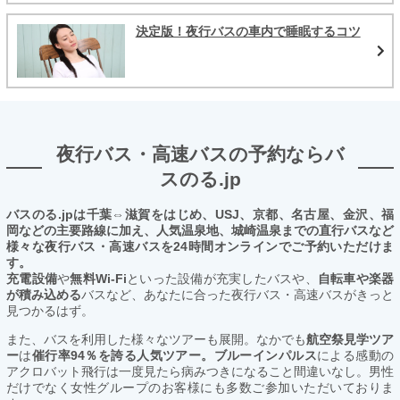
決定版！夜行バスの車内で睡眠するコツ
夜行バス・高速バスの予約ならバ
スのる.jp
バスのる.jpは千葉⇔滋賀をはじめ、USJ、京都、名古屋、金沢、福
岡などの主要路線に加え、人気温泉地、城崎温泉までの直行バスなど
様々な夜行バス・高速バスを24時間オンラインでご予約いただけま
す。
充電設備
や
無料Wi-Fi
といった設備が充実したバスや、
自転車や楽器
が積み込める
バスなど、あなたに合った夜行バス・高速バスがきっと
見つかるはず。
また、バスを利用した様々なツアーも展開。なかでも
航空祭見学ツア
ー
は
催行率94％を誇る人気ツアー。ブルーインパルス
による感動の
アクロバット飛行は一度見たら病みつきになること間違いなし。男性
だけでなく女性グループのお客様にも多数ご参加いただいておりま