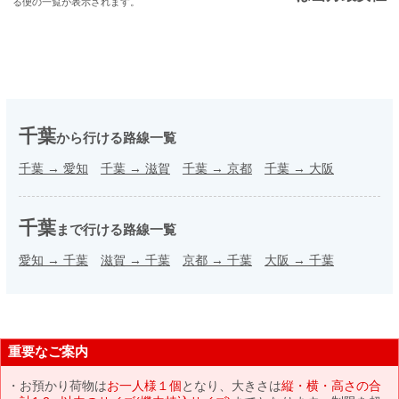
る便の一覧が表示されます。
千葉
から行ける路線一覧
千葉
→
愛知
千葉
→
滋賀
千葉
→
京都
千葉
→
大阪
千葉
まで行ける路線一覧
愛知
→
千葉
滋賀
→
千葉
京都
→
千葉
大阪
→
千葉
重要なご案内
お預かり荷物は
お一人様１個
となり、大きさは
縦・横・高さの合