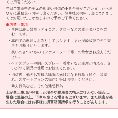
てご用意ください。
当日ご乗車中の座席の相違や設備の不具合等がございましたら速
やかに乗務員へお申し出ください。降車後のお申し出につきまし
ては対応いたしかねますので予めご了承ください。
車内禁止事項
車内は終日禁煙（アイコス、グローなどの電子タバコを含
む）です。
車内での飲酒はお断りしております、また泥酔状態でのご乗
車もお断りいたします。
臭いのきついもの（ファストフード等）の飲食はお控えくだ
さい。
ヘアスプレーや制汗スプレー（香水）など座席が汚れる、臭
いがつく製品の使用はお控えください。
消灯後、他のお客様の睡眠の妨げになる行為（騒ぐ、音漏
れ、スマートフォンの操作）等はお控えください。
暴力行為など、その他迷惑行為
上記禁止事項が発覚した場合や乗務員の指示に従わない場合は、
警察に連絡の上、下車を命じる場合もございます。また損害が発
生した場合にはお客様に損害賠償請求を行うことがあります。