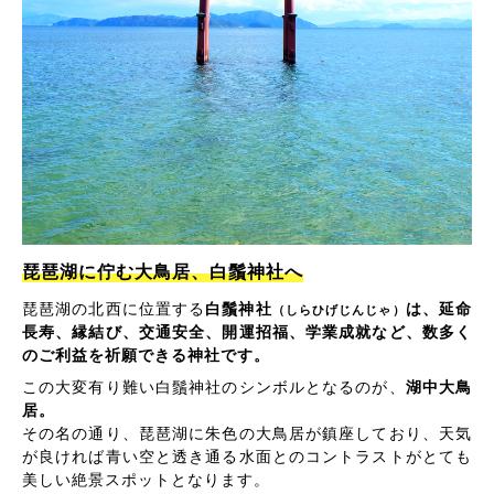
琵琶湖に佇む大鳥居、白鬚神社へ
琵琶湖の北西に位置する
白鬚神社
は、延命
（しらひげじんじゃ）
長寿、縁結び、交通安全、開運招福、学業成就など、数多く
のご利益を祈願できる神社です。
この大変有り難い白鬚神社のシンボルとなるのが、
湖中大鳥
居。
その名の通り、琵琶湖に朱色の大鳥居が鎮座しており、天気
が良ければ青い空と透き通る水面とのコントラストがとても
美しい絶景スポットとなります。