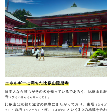
エネルギーに満ちた比叡山延暦寺
日本人なら誰もがその名を知っているであろう、比叡山延暦
寺
。
（ひえいざんえんりゃくじ）
比叡山は京都と滋賀の県境にまたがっており、東塔
（とうど
・西塔
・横川
という3つの地域を合わ
う）
（さいとう）
（よがわ）