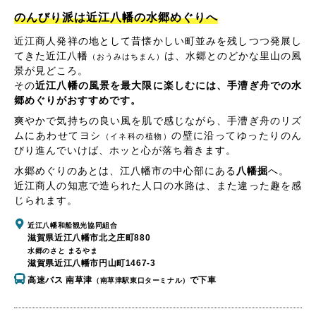
のんびり派は近江八幡の水郷めぐりへ
近江商人発祥の地として昔懐かしい町並みを残しつつ発展し
てきた近江八幡
は、水郷とのどかな里山の風
（おうみはちまん）
景が見どころ。
その
近江八幡の風景を最大限に楽しむには、手漕ぎ舟での水
郷めぐりがおすすめです。
爽やかで気持ちの良い風を肌で感じながら、手漕ぎ舟のリズ
ムにあわせてヨシ
の壁に沿ってゆったりのん
（イネ科の植物）
びり進んでいけば、ホッと心が落ち着きます。
水郷めぐりのあとは、江八幡市の中心部にある
八幡掘
へ。
近江商人の知恵で造られた人口の水路は、また違った趣を感
じられます。
近江八幡和船観光協同組合
滋賀県近江八幡市北之庄町880
水郷のさと まるやま
滋賀県近江八幡市円山町1467-3
高速バス 南草津
で下車
（南草津駅東口ターミナル）