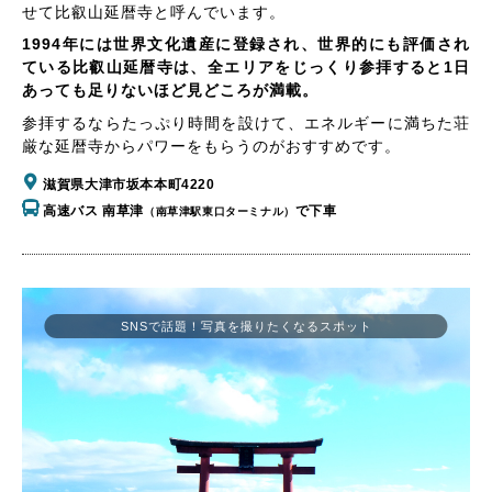
せて比叡山延暦寺と呼んでいます。
1994年には世界文化遺産に登録され、世界的にも評価され
ている比叡山延暦寺は、全エリアをじっくり参拝すると1日
あっても足りないほど見どころが満載。
参拝するならたっぷり時間を設けて、エネルギーに満ちた荘
厳な延暦寺からパワーをもらうのがおすすめです。
滋賀県大津市坂本本町4220
高速バス 南草津
で下車
（南草津駅東口ターミナル）
SNSで話題！写真を撮りたくなるスポット