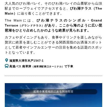
大人気のびわ湖バレイ。そのびわ湖バレイの山麓駅から山頂
駅までロープウェイでアクセスすると、
びわ湖テラス（The
Main）
に辿り着くことができます。
The Mainには、
びわ湖テラスのシンボル・Grand
Terrace
があり、ここから海のように広い琵
（グランドテラス）
琶湖をひとり占めしたかのような絶景が見られます。
カフェやダイニングもあり、食事やドリンクを楽しみながら
贅沢に絶景を楽しむことができる関西屈指のお洒落スポット
として若者やインフルエンサーの注目を集める話題のスポッ
トとなっています。
滋賀県大津市木戸1547-1
高速バス 南草津
で下車
（南草津駅東口ターミナル）
延暦寺東塔地区にある阿弥陀堂