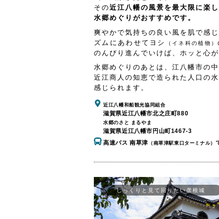
その
近江八幡の風景を最大限に楽し
水郷めぐりがおすすめです。
爽やかで気持ちの良い風を肌で感じ
ズムにあわせてヨシ
（イネ科の植物）
のんびり進んでいけば、ホッと心が
水郷めぐりのあとは、江八幡市の中
近江商人の知恵で造られた人口の水
感じられます。
近江八幡和船観光協同組合
滋賀県近江八幡市北之庄町880
水郷のさと まるやま
滋賀県近江八幡市円山町1467-3
高速バス 南草津
（南草津駅東口ターミナル）
じっくりと見て回りたい彦根城