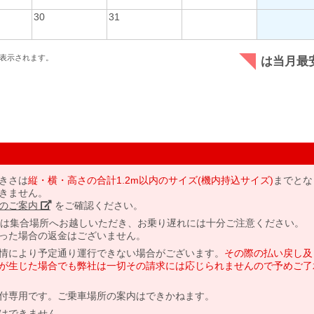
30
31
表示されます。
は当月最
きさは
縦・横・高さの合計1.2m以内のサイズ(機内持込サイズ)
までとな
きません。
のご案内」
をご確認ください。
には集合場所へお越しいただき、お乗り遅れには十分ご注意ください。
った場合の返金はございません。
情により予定通り運行できない場合がございます。
その際の払い戻し及
が生じた場合でも弊社は一切その請求には応じられませんので予めご了
付専用です。ご乗車場所の案内はできかねます。
はできません。