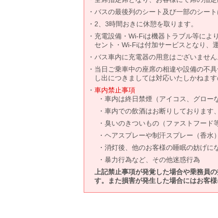
バスの最後列のシート及び一部のシート
2、3時間おきに休憩を取ります。
充電設備・Wi-Fiは機器トラブル等に
セント・Wi-Fiは付加サービスとなり
バス車内に充電器の用意はございません
当日ご乗車中の座席の相違や設備の不具
し出につきましては対応いたしかねます
車内禁止事項
車内は終日禁煙（アイコス、グロー
車内での飲酒はお断りしております
臭いのきついもの（ファストフード
ヘアスプレーや制汗スプレー（香水
消灯後、他のお客様の睡眠の妨げに
暴力行為など、その他迷惑行為
上記禁止事項が発覚した場合や乗務員の
す。また損害が発生した場合にはお客様