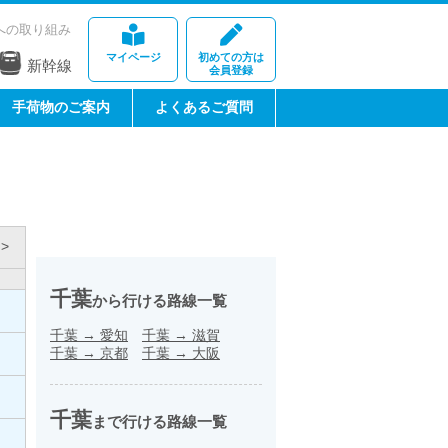
への取り組み
マイページ
初めての方は
新幹線
会員登録
手荷物のご案内
よくあるご質問
>
千葉
から行ける路線一覧
千葉
→
愛知
千葉
→
滋賀
千葉
→
京都
千葉
→
大阪
千葉
まで行ける路線一覧