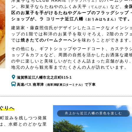
洋菓子ならCLUB HARIE
のバームクー
（クラブハリエ）
ン、和菓子ならたねやのふくみ天平
など、
全
（てんびん）
区のお菓子を手がけるたねやグループのフラッグシップ
ショップが、ラ コリーナ近江八幡
です
（おうみはちまん）
建築家・藤森照信氏がデザインしたユニークなメインシ
ップの1階では和洋のお菓子を取りそろえ、2階のカフ
では
焼きたてのバームクーヘン
を味わうことができます
その他にも、ギフトショップやフードコート、カステラ
ョップ＆カフェなど、周囲の自然を活かしたお洒落な建
の中に楽しいと美味しいがたくさん詰まった店舗があり
地元の人から観光客までたくさんの人が訪れています。
滋賀県近江八幡市北之庄町615-1
高速バス 南草津
で下車
（南草津駅東口ターミナル）
ぐりへ
舟上から近江八幡の景色を楽しむ
町並みを残しつつ発展
は、水郷とのどかな里