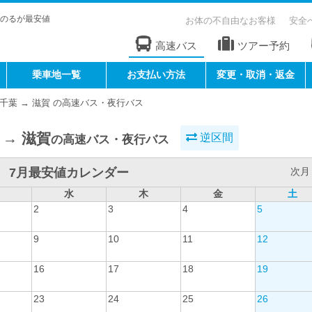
のるが最安値
お体の不自由なお客様
安全
高速バス
ツアー予約
乗車地一覧
お支払い方法
変更・取消・返金
千葉 → 滋賀 の高速バス・夜行バス
 → 滋賀
逆区間
の高速バス・夜行バス
7月最安値カレンダー
次月 
水
木
金
土
2
3
4
5
9
10
11
12
16
17
18
19
23
24
25
26