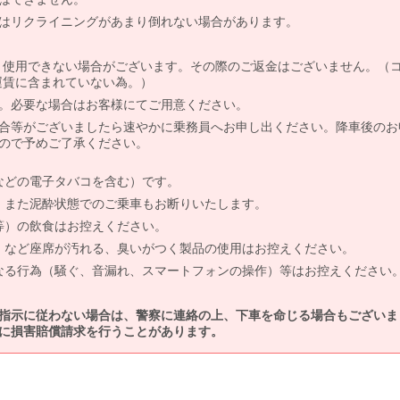
はリクライニングがあまり倒れない場合があります。
より使用できない場合がございます。その際のご返金はございません。（
、運賃に含まれていない為。）
。必要な場合はお客様にてご用意ください。
合等がございましたら速やかに乗務員へお申し出ください。降車後のお
ので予めご了承ください。
などの電子タバコを含む）です。
、また泥酔状態でのご乗車もお断りいたします。
等）の飲食はお控えください。
）など座席が汚れる、臭いがつく製品の使用はお控えください。
なる行為（騒ぐ、音漏れ、スマートフォンの操作）等はお控えください
指示に従わない場合は、警察に連絡の上、下車を命じる場合もございま
に損害賠償請求を行うことがあります。