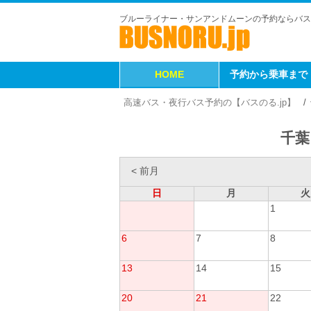
ブルーライナー・サンアンドムーンの予約ならバス
HOME
予約から乗車まで
高速バス・夜行バス予約の【バスのる.jp】
千葉
< 前月
日
月
火
1
6
7
8
13
14
15
20
21
22