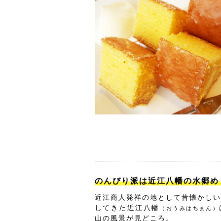
のんびり派は近江八幡の水郷め
近江商人発祥の地として昔懐かしい
してきた近江八幡
（おうみはちまん）
山の風景が見どころ。