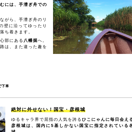
むには、手漕ぎ舟での
ながら、手漕ぎ舟のリ
の壁に沿ってゆったり
落ち着きます。
心部にある
八幡掘
へ。
路は、また違った趣を
で下車
絶対に外せない！国宝・彦根城
ゆるキャラ界で屈指の人気を誇る
ひこにゃんに毎日会え
彦根城は、国内に5基しかない国宝に指定されている
城。