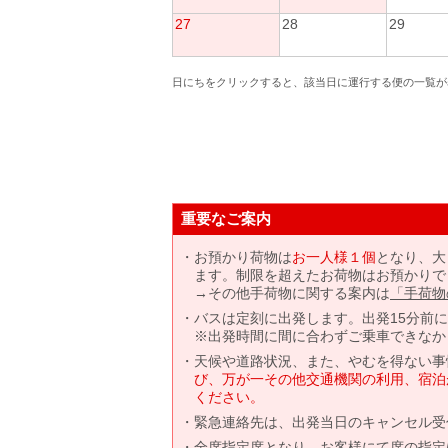
27
28
29
日にちをクリックすると、該当日に運行する便の一覧が
重要なご案内
お預かり荷物は
お一人様１個
となり、大
ます。制限を超えたお荷物はお預かりで
→その他手荷物に関する案内は
「手荷物
バスは定刻に出発します。出発15分前
※出発時間に間に合わずご乗車できなか
天候や道路状況、また、やむを得ない事
び、万が一その他交通機関の利用、宿泊
ください。
緊急連絡先は、出発当日のキャンセル受
全席指定席となり、お客様にて席の指定