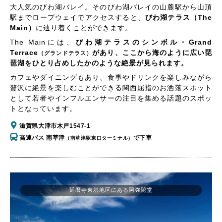
大人気のびわ湖バレイ。そのびわ湖バレイの山麓駅から山頂
駅までロープウェイでアクセスすると、
びわ湖テラス（The
Main）
に辿り着くことができます。
The Mainには、
びわ湖テラスのシンボル・Grand
Terrace
があり、ここから海のように広い琵
（グランドテラス）
琶湖をひとり占めしたかのような絶景が見られます。
カフェやダイニングもあり、食事やドリンクを楽しみながら
贅沢に絶景を楽しむことができる関西屈指のお洒落スポット
として若者やインフルエンサーの注目を集める話題のスポッ
トとなっています。
滋賀県大津市木戸1547-1
高速バス 南草津
で下車
（南草津駅東口ターミナル）
延暦寺東塔地区にある阿弥陀堂