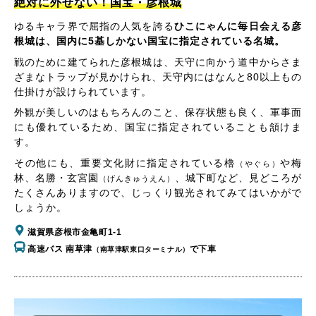
絶対に外せない！国宝・彦根城
ゆるキャラ界で屈指の人気を誇る
ひこにゃんに毎日会える彦
根城は、国内に5基しかない国宝に指定されている名城。
戦のために建てられた彦根城は、天守に向かう道中からさま
ざまなトラップが見かけられ、天守内にはなんと80以上もの
仕掛けが設けられています。
外観が美しいのはもちろんのこと、保存状態も良く、軍事面
にも優れているため、国宝に指定されていることも頷けま
す。
その他にも、重要文化財に指定されている櫓
や梅
（やぐら）
林、名勝・玄宮園
、城下町など、見どころが
（げんきゅうえん）
たくさんありますので、じっくり観光されてみてはいかがで
しょうか。
滋賀県彦根市金亀町1-1
高速バス 南草津
で下車
（南草津駅東口ターミナル）