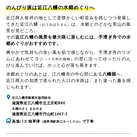
のんびり派は近江八幡の水郷めぐりへ
近江商人発祥の地として昔懐かしい町並みを残しつつ発展し
てきた近江八幡
は、水郷とのどかな里山の風
（おうみはちまん）
景が見どころ。
その
近江八幡の風景を最大限に楽しむには、手漕ぎ舟での水
郷めぐりがおすすめです。
爽やかで気持ちの良い風を肌で感じながら、手漕ぎ舟のリズ
ムにあわせてヨシ
の壁に沿ってゆったりのん
（イネ科の植物）
びり進んでいけば、ホッと心が落ち着きます。
水郷めぐりのあとは、江八幡市の中心部にある
八幡掘
へ。
近江商人の知恵で造られた人口の水路は、また違った趣を感
じられます。
近江八幡和船観光協同組合
滋賀県近江八幡市北之庄町880
水郷のさと まるやま
滋賀県近江八幡市円山町1467-3
高速バス 南草津
で下車
（南草津駅東口ターミナル）