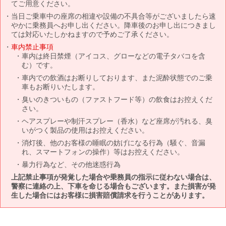
てご用意ください。
当日ご乗車中の座席の相違や設備の不具合等がございましたら速
やかに乗務員へお申し出ください。降車後のお申し出につきまし
ては対応いたしかねますので予めご了承ください。
車内禁止事項
車内は終日禁煙（アイコス、グローなどの電子タバコを含
む）です。
車内での飲酒はお断りしております、また泥酔状態でのご乗
車もお断りいたします。
臭いのきついもの（ファストフード等）の飲食はお控えくだ
さい。
ヘアスプレーや制汗スプレー（香水）など座席が汚れる、臭
いがつく製品の使用はお控えください。
消灯後、他のお客様の睡眠の妨げになる行為（騒ぐ、音漏
れ、スマートフォンの操作）等はお控えください。
暴力行為など、その他迷惑行為
上記禁止事項が発覚した場合や乗務員の指示に従わない場合は、
警察に連絡の上、下車を命じる場合もございます。また損害が発
生した場合にはお客様に損害賠償請求を行うことがあります。