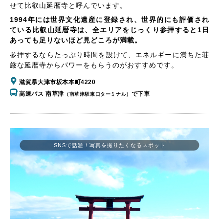
せて比叡山延暦寺と呼んでいます。
1994年には世界文化遺産に登録され、世界的にも評価され
ている比叡山延暦寺は、全エリアをじっくり参拝すると1日
あっても足りないほど見どころが満載。
参拝するならたっぷり時間を設けて、エネルギーに満ちた荘
厳な延暦寺からパワーをもらうのがおすすめです。
滋賀県大津市坂本本町4220
高速バス 南草津
で下車
（南草津駅東口ターミナル）
SNSで話題！写真を撮りたくなるスポット