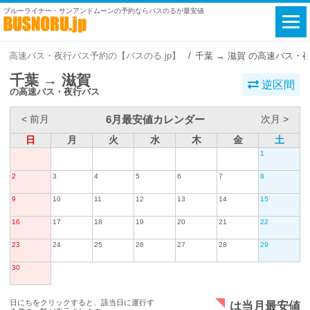
ブルーライナー・サンアンドムーンの予約ならバスのるが最安値
高速バス・夜行バス予約の【バスのる.jp】
千葉 → 滋賀 の高速バス・
千葉 → 滋賀
逆区間
の高速バス・夜行バス
6月最安値カレンダー
< 前月
次月 >
日
月
火
水
木
金
土
1
2
3
4
5
6
7
8
9
10
11
12
13
14
15
16
17
18
19
20
21
22
23
24
25
26
27
28
29
30
日にちをクリックすると、該当日に運行す
は当月最安値