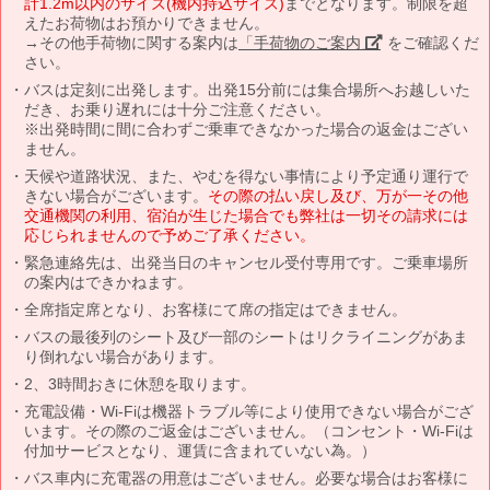
計1.2m以内のサイズ(機内持込サイズ)
までとなります。制限を超
えたお荷物はお預かりできません。
→その他手荷物に関する案内は
「手荷物のご案内」
をご確認くだ
さい。
バスは定刻に出発します。出発15分前には集合場所へお越しいた
だき、お乗り遅れには十分ご注意ください。
※出発時間に間に合わずご乗車できなかった場合の返金はござい
ません。
天候や道路状況、また、やむを得ない事情により予定通り運行で
きない場合がございます。
その際の払い戻し及び、万が一その他
交通機関の利用、宿泊が生じた場合でも弊社は一切その請求には
応じられませんので予めご了承ください。
緊急連絡先は、出発当日のキャンセル受付専用です。ご乗車場所
の案内はできかねます。
全席指定席となり、お客様にて席の指定はできません。
バスの最後列のシート及び一部のシートはリクライニングがあま
り倒れない場合があります。
2、3時間おきに休憩を取ります。
充電設備・Wi-Fiは機器トラブル等により使用できない場合がござ
います。その際のご返金はございません。（コンセント・Wi-Fiは
付加サービスとなり、運賃に含まれていない為。）
バス車内に充電器の用意はございません。必要な場合はお客様に