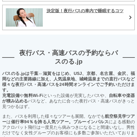
決定版！夜行バスの車内で睡眠するコツ
夜行バス・高速バスの予約ならバ
スのる.jp
バスのる.jpは千葉⇔滋賀をはじめ、USJ、京都、名古屋、金沢、福
岡などの主要路線に加え、人気温泉地、城崎温泉までの直行バスなど
様々な夜行バス・高速バスを24時間オンラインでご予約いただけま
す。
充電設備
や
無料Wi-Fi
といった設備が充実したバスや、
自転車や楽器
が積み込める
バスなど、あなたに合った夜行バス・高速バスがきっと
見つかるはず。
また、バスを利用した様々なツアーも展開。なかでも
航空祭見学ツア
ー
は
催行率94％を誇る人気ツアー。ブルーインパルス
による感動の
アクロバット飛行は一度見たら病みつきになること間違いなし。男性
だけでなく女性グループのお客様にも多数ご参加いただいておりま