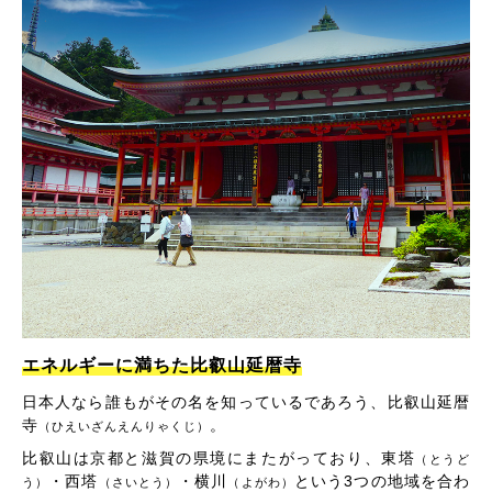
エネルギーに満ちた比叡山延暦寺
日本人なら誰もがその名を知っているであろう、比叡山延暦
寺
。
（ひえいざんえんりゃくじ）
比叡山は京都と滋賀の県境にまたがっており、東塔
（とうど
・西塔
・横川
という3つの地域を合わ
う）
（さいとう）
（よがわ）