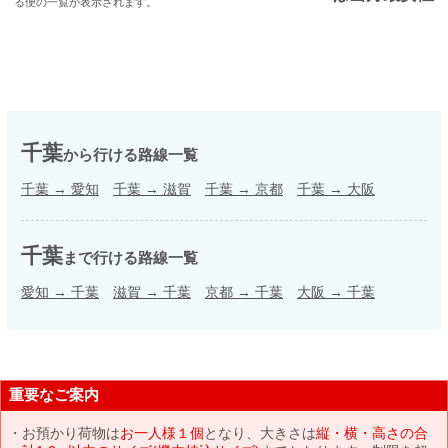
る便の一覧が表示されます。
千葉
から行ける路線一覧
千葉
→
愛知
千葉
→
滋賀
千葉
→
京都
千葉
→
大阪
千葉
まで行ける路線一覧
愛知
→
千葉
滋賀
→
千葉
京都
→
千葉
大阪
→
千葉
重要なご案内
お預かり荷物は
お一人様１個
となり、大きさは
縦・横・高さの合