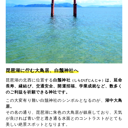
琵琶湖に佇む大鳥居、白鬚神社へ
琵琶湖の北西に位置する
白鬚神社
は、延命
（しらひげじんじゃ）
長寿、縁結び、交通安全、開運招福、学業成就など、数多く
のご利益を祈願できる神社です。
この大変有り難い白鬚神社のシンボルとなるのが、
湖中大鳥
居。
その名の通り、琵琶湖に朱色の大鳥居が鎮座しており、天気
が良ければ青い空と透き通る水面とのコントラストがとても
美しい絶景スポットとなります。