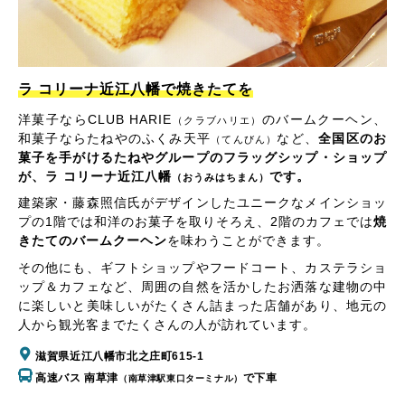
ラ コリーナ近江八幡で焼きたてを
洋菓子ならCLUB HARIE
のバームクーヘン、
（クラブハリエ）
和菓子ならたねやのふくみ天平
など、
全国区のお
（てんびん）
菓子を手がけるたねやグループのフラッグシップ・ショップ
が、ラ コリーナ近江八幡
です。
（おうみはちまん）
建築家・藤森照信氏がデザインしたユニークなメインショッ
プの1階では和洋のお菓子を取りそろえ、2階のカフェでは
焼
きたてのバームクーヘン
を味わうことができます。
その他にも、ギフトショップやフードコート、カステラショ
ップ＆カフェなど、周囲の自然を活かしたお洒落な建物の中
に楽しいと美味しいがたくさん詰まった店舗があり、地元の
人から観光客までたくさんの人が訪れています。
滋賀県近江八幡市北之庄町615-1
高速バス 南草津
で下車
（南草津駅東口ターミナル）