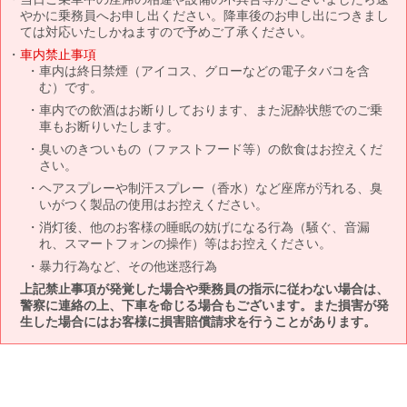
やかに乗務員へお申し出ください。降車後のお申し出につきまし
ては対応いたしかねますので予めご了承ください。
車内禁止事項
車内は終日禁煙（アイコス、グローなどの電子タバコを含
む）です。
車内での飲酒はお断りしております、また泥酔状態でのご乗
車もお断りいたします。
臭いのきついもの（ファストフード等）の飲食はお控えくだ
さい。
ヘアスプレーや制汗スプレー（香水）など座席が汚れる、臭
いがつく製品の使用はお控えください。
消灯後、他のお客様の睡眠の妨げになる行為（騒ぐ、音漏
れ、スマートフォンの操作）等はお控えください。
暴力行為など、その他迷惑行為
上記禁止事項が発覚した場合や乗務員の指示に従わない場合は、
警察に連絡の上、下車を命じる場合もございます。また損害が発
生した場合にはお客様に損害賠償請求を行うことがあります。