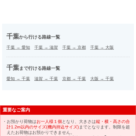
千葉
から行ける路線一覧
千葉
→
愛知
千葉
→
滋賀
千葉
→
京都
千葉
→
大阪
千葉
まで行ける路線一覧
愛知
→
千葉
滋賀
→
千葉
京都
→
千葉
大阪
→
千葉
重要なご案内
お預かり荷物は
お一人様１個
となり、大きさは
縦・横・高さの合
計1.2m以内のサイズ(機内持込サイズ)
までとなります。制限を超
えたお荷物はお預かりできません。