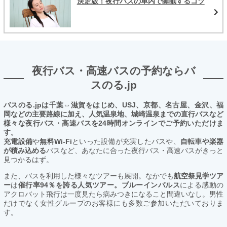
決定版！夜行バスの車内で睡眠するコツ
夜行バス・高速バスの予約ならバ
スのる.jp
バスのる.jpは千葉⇔滋賀をはじめ、USJ、京都、名古屋、金沢、福
岡などの主要路線に加え、人気温泉地、城崎温泉までの直行バスなど
様々な夜行バス・高速バスを24時間オンラインでご予約いただけま
す。
充電設備
や
無料Wi-Fi
といった設備が充実したバスや、
自転車や楽器
が積み込める
バスなど、あなたに合った夜行バス・高速バスがきっと
見つかるはず。
また、バスを利用した様々なツアーも展開。なかでも
航空祭見学ツア
ー
は
催行率94％を誇る人気ツアー。ブルーインパルス
による感動の
アクロバット飛行は一度見たら病みつきになること間違いなし。男性
だけでなく女性グループのお客様にも多数ご参加いただいておりま
す。