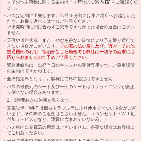
→その他手荷物に関する案内は
「手荷物のご案内」
をご確認くだ
さい。
バスは定刻に出発します。出発15分前には集合場所へお越しいた
だき、お乗り遅れには十分ご注意ください。
※出発時間に間に合わずご乗車できなかった場合の返金はござい
ません。
天候や道路状況、また、やむを得ない事情により予定通り運行で
きない場合がございます。
その際の払い戻し及び、万が一その他
交通機関の利用、宿泊が生じた場合でも弊社は一切その請求には
応じられませんので予めご了承ください。
緊急連絡先は、出発当日のキャンセル受付専用です。ご乗車場所
の案内はできかねます。
全席指定席となり、お客様にて席の指定はできません。
バスの最後列のシート及び一部のシートはリクライニングがあま
り倒れない場合があります。
2、3時間おきに休憩を取ります。
充電設備・Wi-Fiは機器トラブル等により使用できない場合がござ
います。その際のご返金はございません。（コンセント・Wi-Fiは
付加サービスとなり、運賃に含まれていない為。）
バス車内に充電器の用意はございません。必要な場合はお客様に
てご用意ください。
当日ご乗車中の座席の相違や設備の不具合等がございましたら速