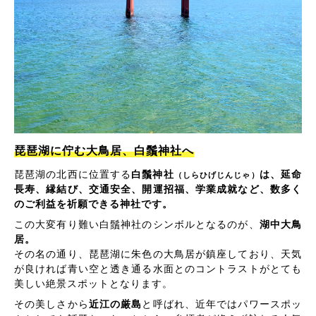
琵琶湖に佇む大鳥居、白鬚神社へ
琵琶湖の北西に位置する
白鬚神社
は、延命
（しらひげじんじゃ）
長寿、縁結び、交通安全、開運招福、学業成就など、数多く
のご利益を祈願できる神社です。
この大変有り難い白鬚神社のシンボルとなるのが、
湖中大鳥
居。
その名の通り、琵琶湖に朱色の大鳥居が鎮座しており、天気
が良ければ青い空と透き通る水面とのコントラストがとても
美しい絶景スポットとなります。
その美しさから
近江の厳島
と呼ばれ、近年ではパワースポッ