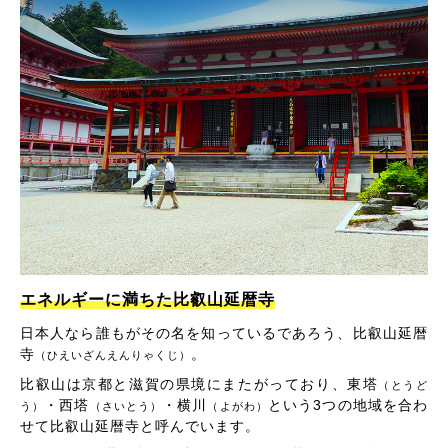
エネルギーに満ちた比叡山延暦寺
日本人なら誰もがその名を知っているであろう、比叡山延暦
寺
。
（ひえいざんえんりゃくじ）
比叡山は京都と滋賀の県境にまたがっており、東塔
（とうど
・西塔
・横川
という3つの地域を合わ
う）
（さいとう）
（よがわ）
せて比叡山延暦寺と呼んでいます。