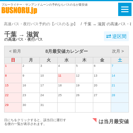
ブルーライナー・サンアンドムーンの予約ならバスのるが最安値
高速バス・夜行バス予約の【バスのる.jp】
千葉 → 滋賀 の高速バス・
千葉 → 滋賀
逆区間
の高速バス・夜行バス
8月最安値カレンダー
< 前月
次月 >
日
月
火
水
木
金
土
1
2
3
4
5
6
7
8
9
10
11
12
13
14
15
16
17
18
19
20
21
22
23
24
25
26
27
28
29
30
31
日にちをクリックすると、該当日に運行す
は当月最安値
る便の一覧が表示されます。