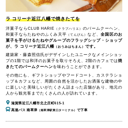
ラ コリーナ近江八幡で焼きたてを
洋菓子ならCLUB HARIE
のバームクーヘン、
（クラブハリエ）
和菓子ならたねやのふくみ天平
など、
全国区のお
（てんびん）
菓子を手がけるたねやグループのフラッグシップ・ショップ
が、ラ コリーナ近江八幡
です。
（おうみはちまん）
建築家・藤森照信氏がデザインしたユニークなメインショッ
プの1階では和洋のお菓子を取りそろえ、2階のカフェでは
焼
きたてのバームクーヘン
を味わうことができます。
その他にも、ギフトショップやフードコート、カステラショ
ップ＆カフェなど、周囲の自然を活かしたお洒落な建物の中
に楽しいと美味しいがたくさん詰まった店舗があり、地元の
人から観光客までたくさんの人が訪れています。
滋賀県近江八幡市北之庄町615-1
高速バス 南草津
で下車
（南草津駅東口ターミナル）