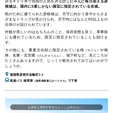
ゆるキャラ界で屈指の人気を誇る
ひこにゃんに毎日会える彦
根城は、国内に5基しかない国宝に指定されている名城。
戦のために建てられた彦根城は、天守に向かう道中からさま
ざまなトラップが見かけられ、天守内にはなんと80以上もの
仕掛けが設けられています。
外観が美しいのはもちろんのこと、保存状態も良く、軍事面
にも優れているため、国宝に指定されていることも頷けま
す。
その他にも、重要文化財に指定されている櫓
や梅
（やぐら）
林、名勝・玄宮園
、城下町など、見どころが
（げんきゅうえん）
たくさんありますので、じっくり観光されてみてはいかがで
しょうか。
滋賀県彦根市金亀町1-1
高速バス 南草津
で下車
（南草津駅東口ターミナル）
お洒落な場所が好きならここは外せない！