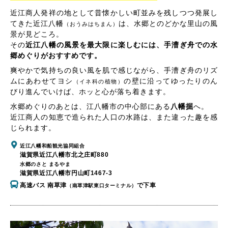
近江商人発祥の地として昔懐かしい町並みを残しつつ発展し
てきた近江八幡
は、水郷とのどかな里山の風
（おうみはちまん）
景が見どころ。
その
近江八幡の風景を最大限に楽しむには、手漕ぎ舟での水
郷めぐりがおすすめです。
爽やかで気持ちの良い風を肌で感じながら、手漕ぎ舟のリズ
ムにあわせてヨシ
の壁に沿ってゆったりのん
（イネ科の植物）
びり進んでいけば、ホッと心が落ち着きます。
水郷めぐりのあとは、江八幡市の中心部にある
八幡掘
へ。
近江商人の知恵で造られた人口の水路は、また違った趣を感
じられます。
近江八幡和船観光協同組合
滋賀県近江八幡市北之庄町880
水郷のさと まるやま
滋賀県近江八幡市円山町1467-3
高速バス 南草津
で下車
（南草津駅東口ターミナル）