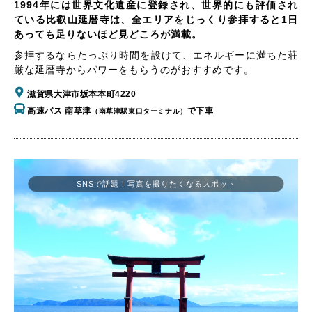
1994年には世界文化遺産に登録され、世界的にも評価され
ている比叡山延暦寺は、全エリアをじっくり参拝すると1日
あっても足りないほど見どころが満載。
参拝するならたっぷり時間を設けて、エネルギーに満ちた荘
厳な延暦寺からパワーをもらうのがおすすめです。
滋賀県大津市坂本本町4220
高速バス 南草津
で下車
（南草津駅東口ターミナル）
SNSで話題！写真を撮りたくなるスポット