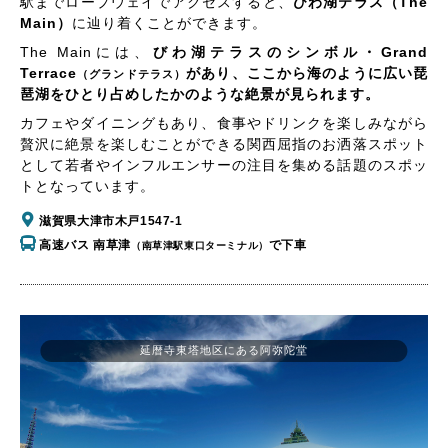
駅までロープウェイでアクセスすると、
びわ湖テラス（The
Main）
に辿り着くことができます。
The Mainには、
びわ湖テラスのシンボル・Grand
Terrace
があり、ここから海のように広い琵
（グランドテラス）
琶湖をひとり占めしたかのような絶景が見られます。
カフェやダイニングもあり、食事やドリンクを楽しみながら
贅沢に絶景を楽しむことができる関西屈指のお洒落スポット
として若者やインフルエンサーの注目を集める話題のスポッ
トとなっています。
滋賀県大津市木戸1547-1
高速バス 南草津
で下車
（南草津駅東口ターミナル）
延暦寺東塔地区にある阿弥陀堂