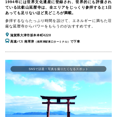
1994年には世界文化遺産に登録され、世界的にも評価され
ている比叡山延暦寺は、全エリアをじっくり参拝すると1日
あっても足りないほど見どころが満載。
参拝するならたっぷり時間を設けて、エネルギーに満ちた荘
厳な延暦寺からパワーをもらうのがおすすめです。
滋賀県大津市坂本本町4220
高速バス 南草津
で下車
（南草津駅東口ターミナル）
SNSで話題！写真を撮りたくなるスポット