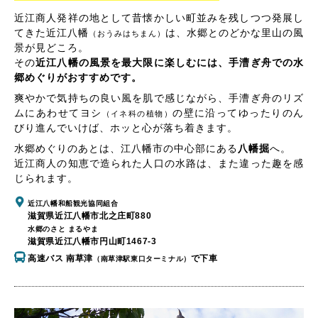
近江商人発祥の地として昔懐かしい町並みを残しつつ発展し
てきた近江八幡
は、水郷とのどかな里山の風
（おうみはちまん）
景が見どころ。
その
近江八幡の風景を最大限に楽しむには、手漕ぎ舟での水
郷めぐりがおすすめです。
爽やかで気持ちの良い風を肌で感じながら、手漕ぎ舟のリズ
ムにあわせてヨシ
の壁に沿ってゆったりのん
（イネ科の植物）
びり進んでいけば、ホッと心が落ち着きます。
水郷めぐりのあとは、江八幡市の中心部にある
八幡掘
へ。
近江商人の知恵で造られた人口の水路は、また違った趣を感
じられます。
近江八幡和船観光協同組合
滋賀県近江八幡市北之庄町880
水郷のさと まるやま
滋賀県近江八幡市円山町1467-3
高速バス 南草津
で下車
（南草津駅東口ターミナル）