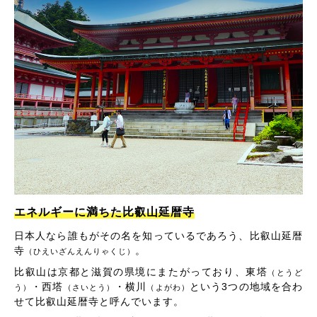
エネルギーに満ちた比叡山延暦寺
日本人なら誰もがその名を知っているであろう、比叡山延暦
寺
。
（ひえいざんえんりゃくじ）
比叡山は京都と滋賀の県境にまたがっており、東塔
（とうど
・西塔
・横川
という3つの地域を合わ
う）
（さいとう）
（よがわ）
せて比叡山延暦寺と呼んでいます。