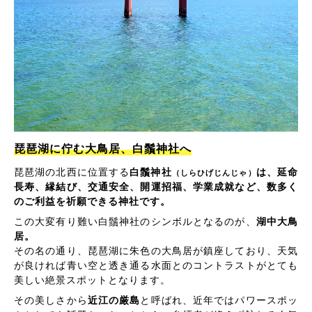
琵琶湖に佇む大鳥居、白鬚神社へ
琵琶湖の北西に位置する
白鬚神社
は、延命
（しらひげじんじゃ）
長寿、縁結び、交通安全、開運招福、学業成就など、数多く
のご利益を祈願できる神社です。
この大変有り難い白鬚神社のシンボルとなるのが、
湖中大鳥
居。
その名の通り、琵琶湖に朱色の大鳥居が鎮座しており、天気
が良ければ青い空と透き通る水面とのコントラストがとても
美しい絶景スポットとなります。
その美しさから
近江の厳島
と呼ばれ、近年ではパワースポッ