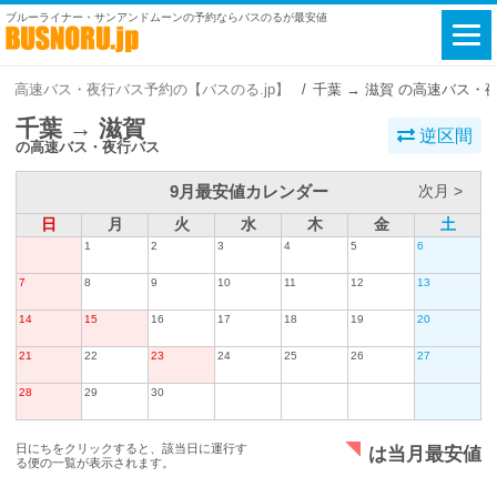
ブルーライナー・サンアンドムーンの予約ならバスのるが最安値
高速バス・夜行バス予約の【バスのる.jp】
千葉 → 滋賀 の高速バス・
千葉 → 滋賀
逆区間
の高速バス・夜行バス
9月最安値カレンダー
次月 >
日
月
火
水
木
金
土
1
2
3
4
5
6
7
8
9
10
11
12
13
14
15
16
17
18
19
20
21
22
23
24
25
26
27
28
29
30
日にちをクリックすると、該当日に運行す
は当月最安値
る便の一覧が表示されます。