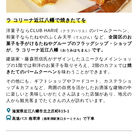
ラ コリーナ近江八幡で焼きたてを
洋菓子ならCLUB HARIE
のバームクーヘン、
（クラブハリエ）
和菓子ならたねやのふくみ天平
など、
全国区のお
（てんびん）
菓子を手がけるたねやグループのフラッグシップ・ショップ
が、ラ コリーナ近江八幡
です。
（おうみはちまん）
建築家・藤森照信氏がデザインしたユニークなメインショッ
プの1階では和洋のお菓子を取りそろえ、2階のカフェでは
焼
きたてのバームクーヘン
を味わうことができます。
その他にも、ギフトショップやフードコート、カステラショ
ップ＆カフェなど、周囲の自然を活かしたお洒落な建物の中
に楽しいと美味しいがたくさん詰まった店舗があり、地元の
人から観光客までたくさんの人が訪れています。
滋賀県近江八幡市北之庄町615-1
高速バス 南草津
で下車
（南草津駅東口ターミナル）