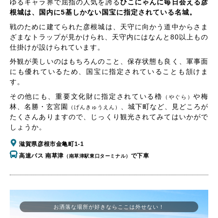
ゆるキャラ界で屈指の人気を誇る
ひこにゃんに毎日会える彦
根城は、国内に5基しかない国宝に指定されている名城。
戦のために建てられた彦根城は、天守に向かう道中からさま
ざまなトラップが見かけられ、天守内にはなんと80以上もの
仕掛けが設けられています。
外観が美しいのはもちろんのこと、保存状態も良く、軍事面
にも優れているため、国宝に指定されていることも頷けま
す。
その他にも、重要文化財に指定されている櫓
や梅
（やぐら）
林、名勝・玄宮園
、城下町など、見どころが
（げんきゅうえん）
たくさんありますので、じっくり観光されてみてはいかがで
しょうか。
滋賀県彦根市金亀町1-1
高速バス 南草津
で下車
（南草津駅東口ターミナル）
お洒落な場所が好きならここは外せない！