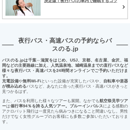
決定版！夜行バスの車内で睡眠するコツ
夜行バス・高速バスの予約ならバ
スのる.jp
バスのる.jpは千葉⇔滋賀をはじめ、USJ、京都、名古屋、金沢、福
岡などの主要路線に加え、人気温泉地、城崎温泉までの直行バスなど
様々な夜行バス・高速バスを24時間オンラインでご予約いただけま
す。
充電設備
や
無料Wi-Fi
といった設備が充実したバスや、
自転車や楽器
が積み込める
バスなど、あなたに合った夜行バス・高速バスがきっと
見つかるはず。
また、バスを利用した様々なツアーも展開。なかでも
航空祭見学ツア
ー
は
催行率94％を誇る人気ツアー。ブルーインパルス
による感動の
アクロバット飛行は一度見たら病みつきになること間違いなし。男性
だけでなく女性グループのお客様にも多数ご参加いただいておりま
す。