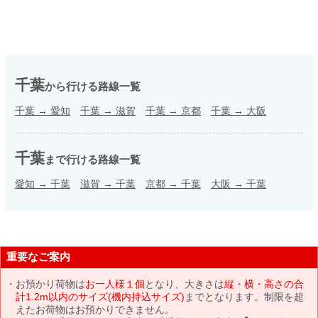
千葉
から行ける路線一覧
千葉
→
愛知
千葉
→
滋賀
千葉
→
京都
千葉
→
大阪
千葉
まで行ける路線一覧
愛知
→
千葉
滋賀
→
千葉
京都
→
千葉
大阪
→
千葉
重要なご案内
お預かり荷物は
お一人様１個
となり、大きさは
縦・横・高さの合
計1.2m以内のサイズ(機内持込サイズ)
までとなります。制限を超
えたお荷物はお預かりできません。