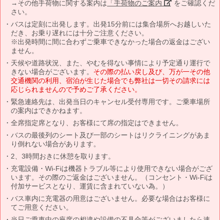
→その他手荷物に関する案内は
「手荷物のご案内」
をご確認くだ
さい。
バスは定刻に出発します。出発15分前には集合場所へお越しいた
だき、お乗り遅れには十分ご注意ください。
※出発時間に間に合わずご乗車できなかった場合の返金はござい
ません。
天候や道路状況、また、やむを得ない事情により予定通り運行で
きない場合がございます。
その際の払い戻し及び、万が一その他
交通機関の利用、宿泊が生じた場合でも弊社は一切その請求には
応じられませんので予めご了承ください。
緊急連絡先は、出発当日のキャンセル受付専用です。ご乗車場所
の案内はできかねます。
全席指定席となり、お客様にて席の指定はできません。
バスの最後列のシート及び一部のシートはリクライニングがあま
り倒れない場合があります。
2、3時間おきに休憩を取ります。
充電設備・Wi-Fiは機器トラブル等により使用できない場合がござ
います。その際のご返金はございません。（コンセント・Wi-Fiは
付加サービスとなり、運賃に含まれていない為。）
バス車内に充電器の用意はございません。必要な場合はお客様に
てご用意ください。
当日ご乗車中の座席の相違や設備の不具合等がございましたら速