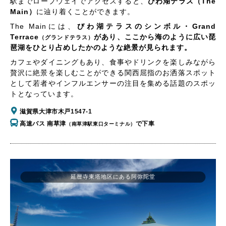
駅までロープウェイでアクセスすると、
びわ湖テラス（The
Main）
に辿り着くことができます。
The Mainには、
びわ湖テラスのシンボル・Grand
Terrace
があり、ここから海のように広い琵
（グランドテラス）
琶湖をひとり占めしたかのような絶景が見られます。
カフェやダイニングもあり、食事やドリンクを楽しみながら
贅沢に絶景を楽しむことができる関西屈指のお洒落スポット
として若者やインフルエンサーの注目を集める話題のスポッ
トとなっています。
滋賀県大津市木戸1547-1
高速バス 南草津
で下車
（南草津駅東口ターミナル）
延暦寺東塔地区にある阿弥陀堂