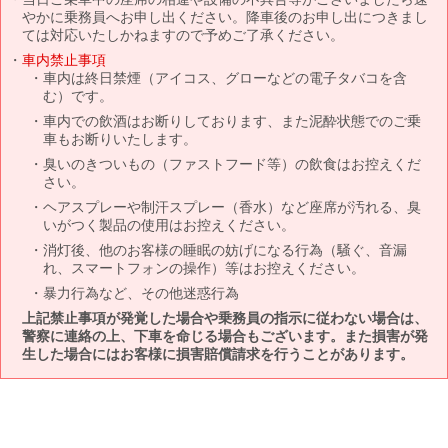
やかに乗務員へお申し出ください。降車後のお申し出につきまし
ては対応いたしかねますので予めご了承ください。
車内禁止事項
車内は終日禁煙（アイコス、グローなどの電子タバコを含
む）です。
車内での飲酒はお断りしております、また泥酔状態でのご乗
車もお断りいたします。
臭いのきついもの（ファストフード等）の飲食はお控えくだ
さい。
ヘアスプレーや制汗スプレー（香水）など座席が汚れる、臭
いがつく製品の使用はお控えください。
消灯後、他のお客様の睡眠の妨げになる行為（騒ぐ、音漏
れ、スマートフォンの操作）等はお控えください。
暴力行為など、その他迷惑行為
上記禁止事項が発覚した場合や乗務員の指示に従わない場合は、
警察に連絡の上、下車を命じる場合もございます。また損害が発
生した場合にはお客様に損害賠償請求を行うことがあります。