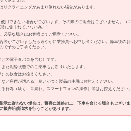
はリクライニングがあまり倒れない場合があります。
より使用できない場合がございます。その際のご返金はございません。（
、運賃に含まれていない為。）
。必要な場合はお客様にてご用意ください。
合等がございましたら速やかに乗務員へお申し出ください。降車後のお
ので予めご了承ください。
などの電子タバコを含む）です。
、また泥酔状態でのご乗車もお断りいたします。
等）の飲食はお控えください。
）など座席が汚れる、臭いがつく製品の使用はお控えください。
なる行為（騒ぐ、音漏れ、スマートフォンの操作）等はお控えください
指示に従わない場合は、警察に連絡の上、下車を命じる場合もございま
に損害賠償請求を行うことがあります。