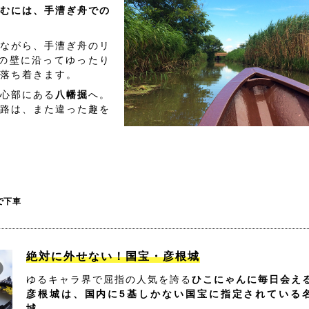
むには、手漕ぎ舟での
ながら、手漕ぎ舟のリ
の壁に沿ってゆったり
落ち着きます。
心部にある
八幡掘
へ。
路は、また違った趣を
で下車
絶対に外せない！国宝・彦根城
ゆるキャラ界で屈指の人気を誇る
ひこにゃんに毎日会え
彦根城は、国内に5基しかない国宝に指定されている
城。