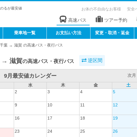
のるが最安値
お体の不自由なお客様
安全
高速バス
ツアー予約
乗車地一覧
お支払い方法
変更・取消・返金
千葉 → 滋賀 の高速バス・夜行バス
 → 滋賀
逆区間
の高速バス・夜行バス
9月最安値カレンダー
次月 
水
木
金
土
2
3
4
5
9
10
11
12
16
17
18
19
23
24
25
26