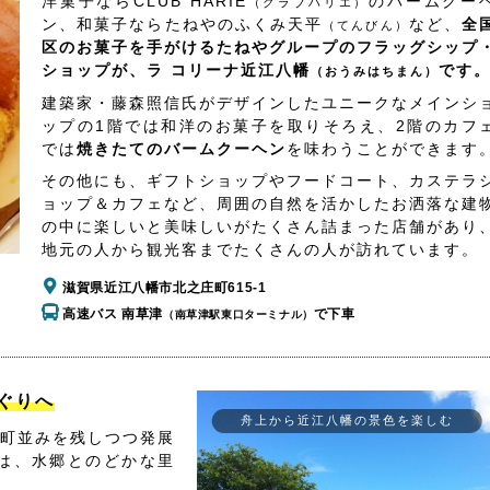
洋菓子ならCLUB HARIE
のバームクー
（クラブハリエ）
ン、和菓子ならたねやのふくみ天平
など、
全
（てんびん）
区のお菓子を手がけるたねやグループのフラッグシップ
ショップが、ラ コリーナ近江八幡
です
（おうみはちまん）
建築家・藤森照信氏がデザインしたユニークなメインシ
ップの1階では和洋のお菓子を取りそろえ、2階のカフ
では
焼きたてのバームクーヘン
を味わうことができます
その他にも、ギフトショップやフードコート、カステラ
ョップ＆カフェなど、周囲の自然を活かしたお洒落な建
の中に楽しいと美味しいがたくさん詰まった店舗があり
地元の人から観光客までたくさんの人が訪れています。
滋賀県近江八幡市北之庄町615-1
高速バス 南草津
で下車
（南草津駅東口ターミナル）
ぐりへ
舟上から近江八幡の景色を楽しむ
町並みを残しつつ発展
は、水郷とのどかな里