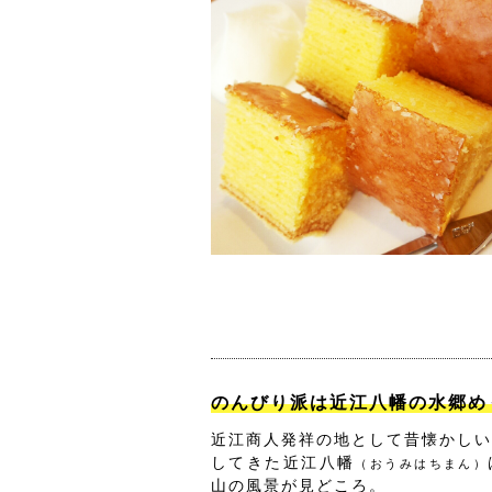
のんびり派は近江八幡の水郷め
近江商人発祥の地として昔懐かしい
してきた近江八幡
（おうみはちまん）
山の風景が見どころ。