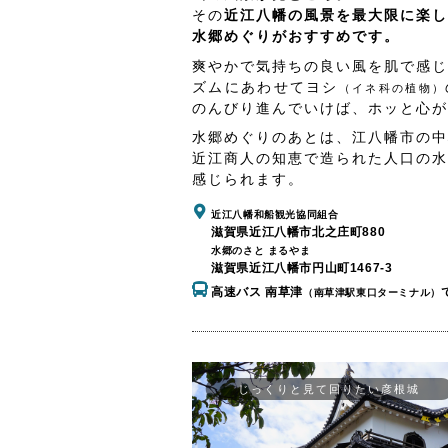
その
近江八幡の風景を最大限に楽し
水郷めぐりがおすすめです。
爽やかで気持ちの良い風を肌で感じ
ズムにあわせてヨシ
（イネ科の植物）
のんびり進んでいけば、ホッと心が
水郷めぐりのあとは、江八幡市の中
近江商人の知恵で造られた人口の水
感じられます。
近江八幡和船観光協同組合
滋賀県近江八幡市北之庄町880
水郷のさと まるやま
滋賀県近江八幡市円山町1467-3
高速バス 南草津
（南草津駅東口ターミナル）
じっくりと見て回りたい彦根城