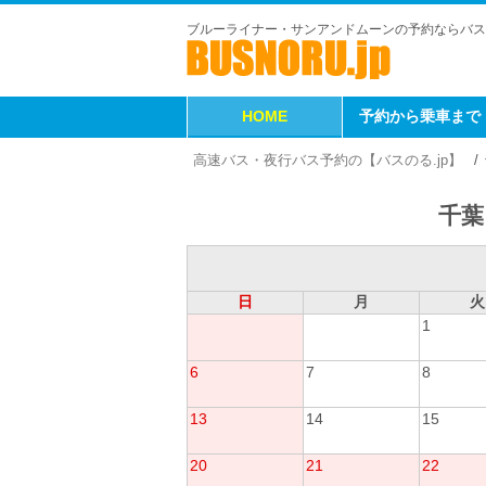
ブルーライナー・サンアンドムーンの予約ならバス
HOME
予約から乗車まで
高速バス・夜行バス予約の【バスのる.jp】
千葉
日
月
火
1
6
7
8
13
14
15
20
21
22