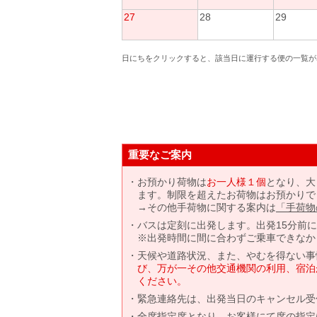
27
28
29
日にちをクリックすると、該当日に運行する便の一覧が
重要なご案内
お預かり荷物は
お一人様１個
となり、大
ます。制限を超えたお荷物はお預かりで
→その他手荷物に関する案内は
「手荷物
バスは定刻に出発します。出発15分前
※出発時間に間に合わずご乗車できなか
天候や道路状況、また、やむを得ない事
び、万が一その他交通機関の利用、宿泊
ください。
緊急連絡先は、出発当日のキャンセル受
全席指定席となり、お客様にて席の指定