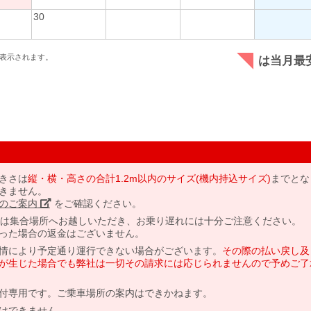
30
表示されます。
は当月最
きさは
縦・横・高さの合計1.2m以内のサイズ(機内持込サイズ)
までとな
きません。
のご案内」
をご確認ください。
には集合場所へお越しいただき、お乗り遅れには十分ご注意ください。
った場合の返金はございません。
情により予定通り運行できない場合がございます。
その際の払い戻し及
が生じた場合でも弊社は一切その請求には応じられませんので予めご了
付専用です。ご乗車場所の案内はできかねます。
はできません。