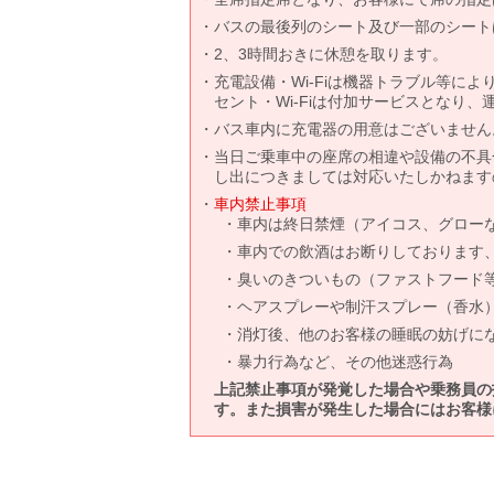
バスの最後列のシート及び一部のシート
2、3時間おきに休憩を取ります。
充電設備・Wi-Fiは機器トラブル等に
セント・Wi-Fiは付加サービスとなり
バス車内に充電器の用意はございません
当日ご乗車中の座席の相違や設備の不具
し出につきましては対応いたしかねます
車内禁止事項
車内は終日禁煙（アイコス、グロー
車内での飲酒はお断りしております
臭いのきついもの（ファストフード
ヘアスプレーや制汗スプレー（香水
消灯後、他のお客様の睡眠の妨げに
暴力行為など、その他迷惑行為
上記禁止事項が発覚した場合や乗務員の
す。また損害が発生した場合にはお客様