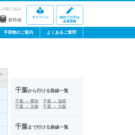
への取り組み
マイページ
初めての方は
新幹線
会員登録
手荷物のご案内
よくあるご質問
>
千葉
から行ける路線一覧
千葉
→
愛知
千葉
→
滋賀
千葉
→
京都
千葉
→
大阪
千葉
まで行ける路線一覧