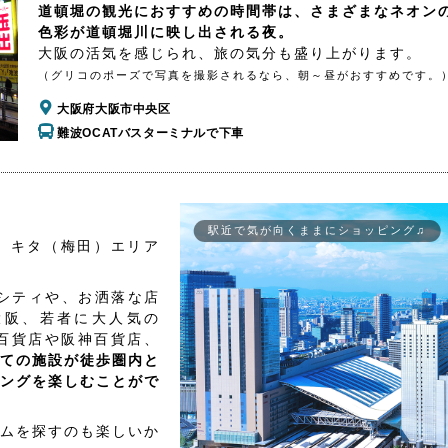
道頓堀の観光におすすめの時間帯は、さまざまなネオン
色彩が道頓堀川に映し出される夜。
大阪の活気を感じられ、旅の気分も盛り上がります。
（グリコのポーズで写真を撮影されるなら、朝～昼がおすすめです。
大阪府大阪市中央区
難波OCATバスターミナルで下車
駅近で気が向くままにショッピング♫
、キタ（梅田）エリア
シティや、お洒落な店
大阪、若者に大人気の
百貨店や阪神百貨店、
ての施設が徒歩圏内と
ングを楽しむことがで
ムを探すのも楽しいか