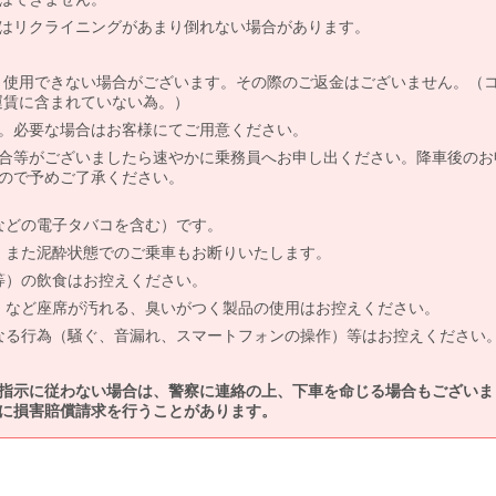
はリクライニングがあまり倒れない場合があります。
より使用できない場合がございます。その際のご返金はございません。（
、運賃に含まれていない為。）
。必要な場合はお客様にてご用意ください。
合等がございましたら速やかに乗務員へお申し出ください。降車後のお
ので予めご了承ください。
などの電子タバコを含む）です。
、また泥酔状態でのご乗車もお断りいたします。
等）の飲食はお控えください。
）など座席が汚れる、臭いがつく製品の使用はお控えください。
なる行為（騒ぐ、音漏れ、スマートフォンの操作）等はお控えください
指示に従わない場合は、警察に連絡の上、下車を命じる場合もございま
に損害賠償請求を行うことがあります。