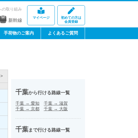
への取り組み
マイページ
初めての方は
新幹線
会員登録
手荷物のご案内
よくあるご質問
>
千葉
から行ける路線一覧
千葉
→
愛知
千葉
→
滋賀
千葉
→
京都
千葉
→
大阪
千葉
まで行ける路線一覧