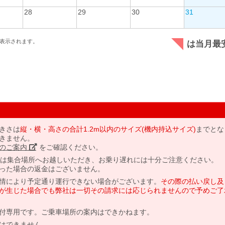
28
29
30
31
表示されます。
は当月最
きさは
縦・横・高さの合計1.2m以内のサイズ(機内持込サイズ)
までとな
きません。
のご案内」
をご確認ください。
には集合場所へお越しいただき、お乗り遅れには十分ご注意ください。
った場合の返金はございません。
情により予定通り運行できない場合がございます。
その際の払い戻し及
が生じた場合でも弊社は一切その請求には応じられませんので予めご了
付専用です。ご乗車場所の案内はできかねます。
はできません。