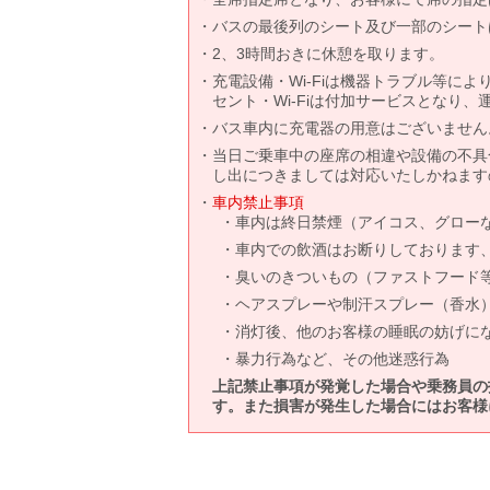
バスの最後列のシート及び一部のシート
2、3時間おきに休憩を取ります。
充電設備・Wi-Fiは機器トラブル等に
セント・Wi-Fiは付加サービスとなり
バス車内に充電器の用意はございません
当日ご乗車中の座席の相違や設備の不具
し出につきましては対応いたしかねます
車内禁止事項
車内は終日禁煙（アイコス、グロー
車内での飲酒はお断りしております
臭いのきついもの（ファストフード
ヘアスプレーや制汗スプレー（香水
消灯後、他のお客様の睡眠の妨げに
暴力行為など、その他迷惑行為
上記禁止事項が発覚した場合や乗務員の
す。また損害が発生した場合にはお客様