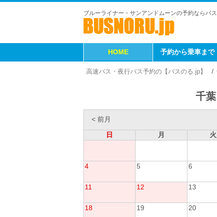
ブルーライナー・サンアンドムーンの予約ならバス
HOME
予約から乗車まで
高速バス・夜行バス予約の【バスのる.jp】
千葉
< 前月
日
月
火
4
5
6
11
12
13
18
19
20