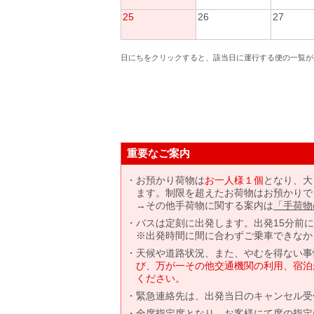
25
26
27
日にちをクリックすると、該当日に運行する便の一覧が
重要なご案内
お預かり荷物は
お一人様１個
となり、大
ます。制限を超えたお荷物はお預かりで
→その他手荷物に関する案内は
「手荷物
バスは定刻に出発します。出発15分前
※出発時間に間に合わずご乗車できなか
天候や道路状況、また、やむを得ない事
び、万が一その他交通機関の利用、宿泊
ください。
緊急連絡先は、出発当日のキャンセル受
全席指定席となり、お客様にて席の指定