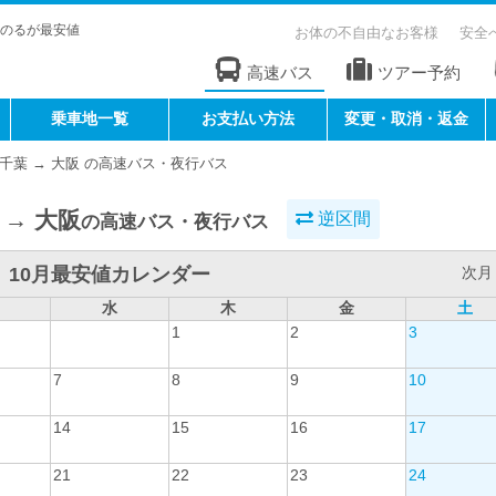
のるが最安値
お体の不自由なお客様
安全
高速バス
ツアー予約
乗車地一覧
お支払い方法
変更・取消・返金
千葉 → 大阪 の高速バス・夜行バス
 → 大阪
逆区間
の高速バス・夜行バス
10月最安値カレンダー
次月 
水
木
金
土
1
2
3
7
8
9
10
14
15
16
17
21
22
23
24