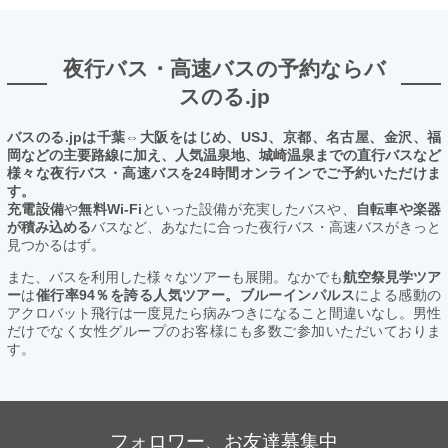
夜行バス・高速バスの予約ならバ
スのる.jp
バスのる.jpは千葉⇔大阪をはじめ、USJ、京都、名古屋、金沢、福
岡などの主要路線に加え、人気温泉地、城崎温泉までの直行バスなど
様々な夜行バス・高速バスを24時間オンラインでご予約いただけま
す。
充電設備
や
無料Wi-Fi
といった設備が充実したバスや、
自転車や楽器
が積み込める
バスなど、あなたに合った夜行バス・高速バスがきっと
見つかるはず。
また、バスを利用した様々なツアーも展開。なかでも
航空祭見学ツア
ー
は
催行率94％を誇る人気ツアー。ブルーインパルス
による感動の
アクロバット飛行は一度見たら病みつきになること間違いなし。男性
だけでなく女性グループのお客様にも多数ご参加いただいておりま
す。
フォロワー、お友達募集中