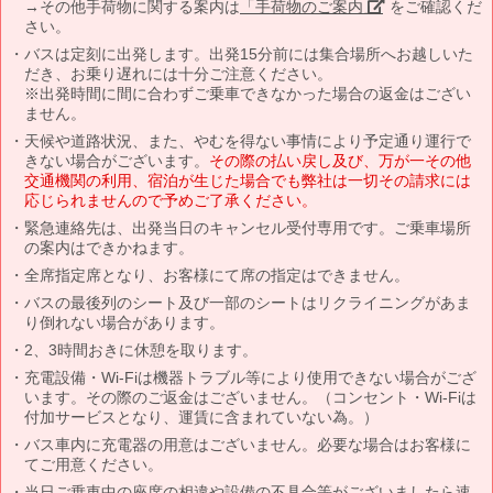
→その他手荷物に関する案内は
「手荷物のご案内」
をご確認くだ
さい。
バスは定刻に出発します。出発15分前には集合場所へお越しいた
だき、お乗り遅れには十分ご注意ください。
※出発時間に間に合わずご乗車できなかった場合の返金はござい
ません。
天候や道路状況、また、やむを得ない事情により予定通り運行で
きない場合がございます。
その際の払い戻し及び、万が一その他
交通機関の利用、宿泊が生じた場合でも弊社は一切その請求には
応じられませんので予めご了承ください。
緊急連絡先は、出発当日のキャンセル受付専用です。ご乗車場所
の案内はできかねます。
全席指定席となり、お客様にて席の指定はできません。
バスの最後列のシート及び一部のシートはリクライニングがあま
り倒れない場合があります。
2、3時間おきに休憩を取ります。
充電設備・Wi-Fiは機器トラブル等により使用できない場合がござ
います。その際のご返金はございません。（コンセント・Wi-Fiは
付加サービスとなり、運賃に含まれていない為。）
バス車内に充電器の用意はございません。必要な場合はお客様に
てご用意ください。
当日ご乗車中の座席の相違や設備の不具合等がございましたら速