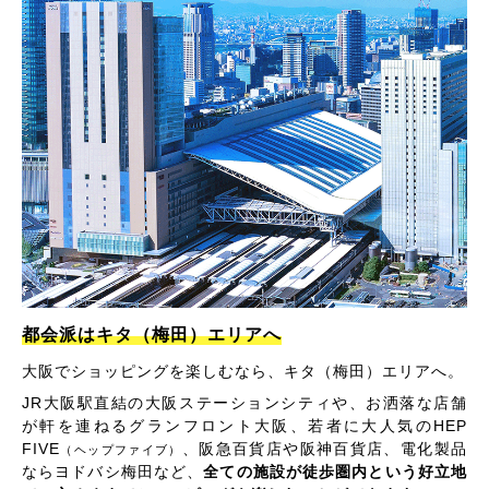
都会派はキタ（梅田）エリアへ
大阪でショッピングを楽しむなら、キタ（梅田）エリアへ。
JR大阪駅直結の大阪ステーションシティや、お洒落な店舗
が軒を連ねるグランフロント大阪、若者に大人気のHEP
FIVE
、阪急百貨店や阪神百貨店、電化製品
（ヘップファイブ）
ならヨドバシ梅田など、
全ての施設が徒歩圏内という好立地