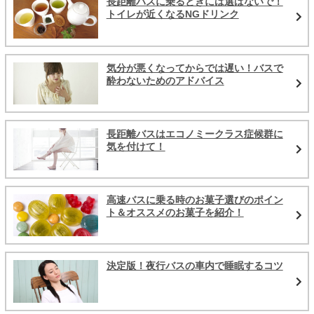
長距離バスに乗るときには選ばないで！
トイレが近くなるNGドリンク
気分が悪くなってからでは遅い！バスで
酔わないためのアドバイス
長距離バスはエコノミークラス症候群に
気を付けて！
高速バスに乗る時のお菓子選びのポイン
ト＆オススメのお菓子を紹介！
決定版！夜行バスの車内で睡眠するコツ