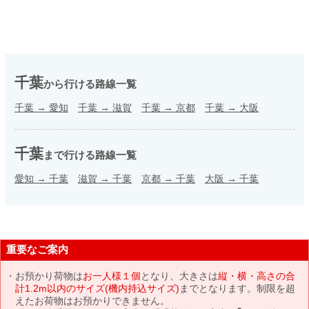
千葉
から行ける路線一覧
千葉
→
愛知
千葉
→
滋賀
千葉
→
京都
千葉
→
大阪
千葉
まで行ける路線一覧
愛知
→
千葉
滋賀
→
千葉
京都
→
千葉
大阪
→
千葉
重要なご案内
お預かり荷物は
お一人様１個
となり、大きさは
縦・横・高さの合
計1.2m以内のサイズ(機内持込サイズ)
までとなります。制限を超
えたお荷物はお預かりできません。