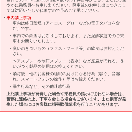
やかに乗務員へお申し出ください。降車後のお申し出につきまし
ては対応いたしかねますので予めご了承ください。
車内禁止事項
車内は終日禁煙（アイコス、グローなどの電子タバコを含
む）です。
車内での飲酒はお断りしております、また泥酔状態でのご乗
車もお断りいたします。
臭いのきついもの（ファストフード等）の飲食はお控えくだ
さい。
ヘアスプレーや制汗スプレー（香水）など座席が汚れる、臭
いがつく製品の使用はお控えください。
消灯後、他のお客様の睡眠の妨げになる行為（騒ぐ、音漏
れ、スマートフォンの操作）等はお控えください。
暴力行為など、その他迷惑行為
上記禁止事項が発覚した場合や乗務員の指示に従わない場合は、
警察に連絡の上、下車を命じる場合もございます。また損害が発
生した場合にはお客様に損害賠償請求を行うことがあります。