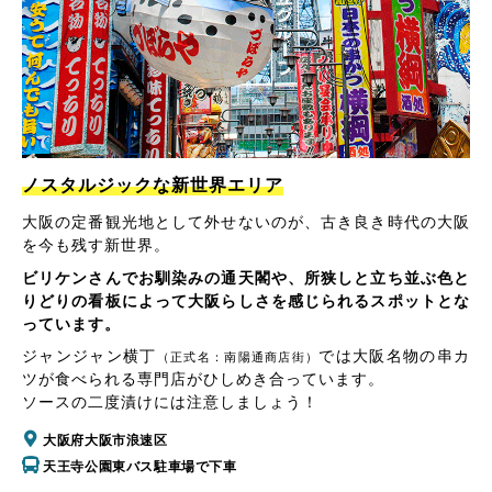
ノスタルジックな新世界エリア
大阪の定番観光地として外せないのが、古き良き時代の大阪
を今も残す新世界。
ビリケンさんでお馴染みの通天閣や、所狭しと立ち並ぶ色と
りどりの看板によって大阪らしさを感じられるスポットとな
っています。
ジャンジャン横丁
では大阪名物の串カ
（正式名：南陽通商店街）
ツが食べられる専門店がひしめき合っています。
ソースの二度漬けには注意しましょう！
大阪府大阪市浪速区
天王寺公園東バス駐車場で下車