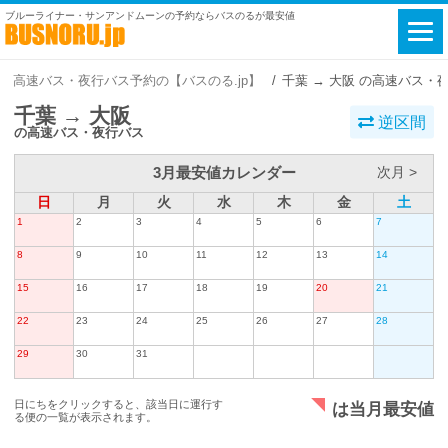
ブルーライナー・サンアンドムーンの予約ならバスのるが最安値
高速バス・夜行バス予約の【バスのる.jp】
千葉 → 大阪 の高速バス・
千葉 → 大阪
逆区間
の高速バス・夜行バス
3月最安値カレンダー
次月 >
日
月
火
水
木
金
土
1
2
3
4
5
6
7
8
9
10
11
12
13
14
15
16
17
18
19
20
21
22
23
24
25
26
27
28
29
30
31
日にちをクリックすると、該当日に運行す
は当月最安値
る便の一覧が表示されます。