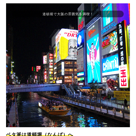
道頓堀で大阪の雰囲気を満喫！
ベタ派は道頓堀（なんば）へ