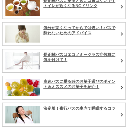
長距離バスに乗るときには選ばないで！
トイレが近くなるNGドリンク
気分が悪くなってからでは遅い！バスで
酔わないためのアドバイス
長距離バスはエコノミークラス症候群に
気を付けて！
高速バスに乗る時のお菓子選びのポイン
ト＆オススメのお菓子を紹介！
決定版！夜行バスの車内で睡眠するコツ