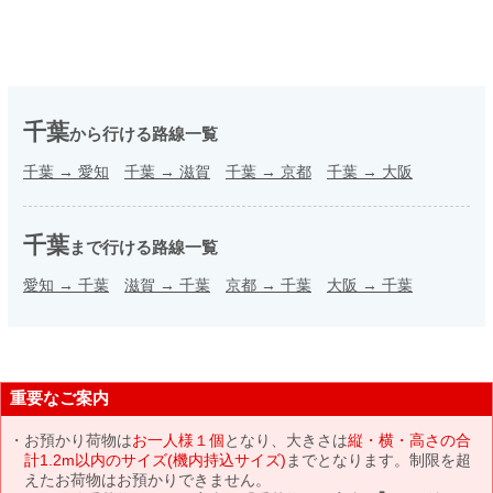
千葉
から行ける路線一覧
千葉
→
愛知
千葉
→
滋賀
千葉
→
京都
千葉
→
大阪
千葉
まで行ける路線一覧
愛知
→
千葉
滋賀
→
千葉
京都
→
千葉
大阪
→
千葉
重要なご案内
お預かり荷物は
お一人様１個
となり、大きさは
縦・横・高さの合
計1.2m以内のサイズ(機内持込サイズ)
までとなります。制限を超
えたお荷物はお預かりできません。