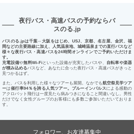
夜行バス・高速バスの予約ならバ
スのる.jp
バスのる.jpは千葉⇔大阪をはじめ、USJ、京都、名古屋、金沢、福
岡などの主要路線に加え、人気温泉地、城崎温泉までの直行バスなど
様々な夜行バス・高速バスを24時間オンラインでご予約いただけま
す。
充電設備
や
無料Wi-Fi
といった設備が充実したバスや、
自転車や楽器
が積み込める
バスなど、あなたに合った夜行バス・高速バスがきっと
見つかるはず。
また、バスを利用した様々なツアーも展開。なかでも
航空祭見学ツア
ー
は
催行率94％を誇る人気ツアー。ブルーインパルス
による感動の
アクロバット飛行は一度見たら病みつきになること間違いなし。男性
だけでなく女性グループのお客様にも多数ご参加いただいておりま
す。
フォロワー、お友達募集中