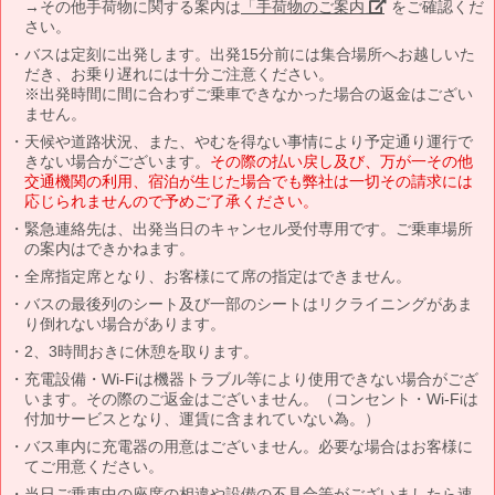
→その他手荷物に関する案内は
「手荷物のご案内」
をご確認くだ
さい。
バスは定刻に出発します。出発15分前には集合場所へお越しいた
だき、お乗り遅れには十分ご注意ください。
※出発時間に間に合わずご乗車できなかった場合の返金はござい
ません。
天候や道路状況、また、やむを得ない事情により予定通り運行で
きない場合がございます。
その際の払い戻し及び、万が一その他
交通機関の利用、宿泊が生じた場合でも弊社は一切その請求には
応じられませんので予めご了承ください。
緊急連絡先は、出発当日のキャンセル受付専用です。ご乗車場所
の案内はできかねます。
全席指定席となり、お客様にて席の指定はできません。
バスの最後列のシート及び一部のシートはリクライニングがあま
り倒れない場合があります。
2、3時間おきに休憩を取ります。
充電設備・Wi-Fiは機器トラブル等により使用できない場合がござ
います。その際のご返金はございません。（コンセント・Wi-Fiは
付加サービスとなり、運賃に含まれていない為。）
バス車内に充電器の用意はございません。必要な場合はお客様に
てご用意ください。
当日ご乗車中の座席の相違や設備の不具合等がございましたら速