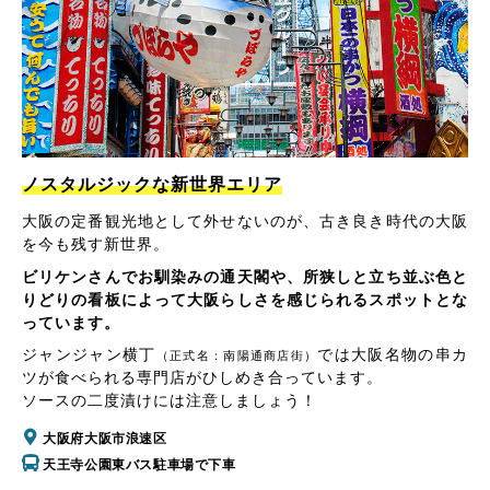
ノスタルジックな新世界エリア
大阪の定番観光地として外せないのが、古き良き時代の大阪
を今も残す新世界。
ビリケンさんでお馴染みの通天閣や、所狭しと立ち並ぶ色と
りどりの看板によって大阪らしさを感じられるスポットとな
っています。
ジャンジャン横丁
では大阪名物の串カ
（正式名：南陽通商店街）
ツが食べられる専門店がひしめき合っています。
ソースの二度漬けには注意しましょう！
大阪府大阪市浪速区
天王寺公園東バス駐車場で下車