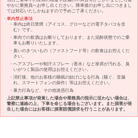
やかに乗務員へお申し出ください。降車後のお申し出につきまし
ては対応いたしかねますので予めご了承ください。
車内禁止事項
車内は終日禁煙（アイコス、グローなどの電子タバコを含
む）です。
車内での飲酒はお断りしております、また泥酔状態でのご乗
車もお断りいたします。
臭いのきついもの（ファストフード等）の飲食はお控えくだ
さい。
ヘアスプレーや制汗スプレー（香水）など座席が汚れる、臭
いがつく製品の使用はお控えください。
消灯後、他のお客様の睡眠の妨げになる行為（騒ぐ、音漏
れ、スマートフォンの操作）等はお控えください。
暴力行為など、その他迷惑行為
上記禁止事項が発覚した場合や乗務員の指示に従わない場合は、
警察に連絡の上、下車を命じる場合もございます。また損害が発
生した場合にはお客様に損害賠償請求を行うことがあります。