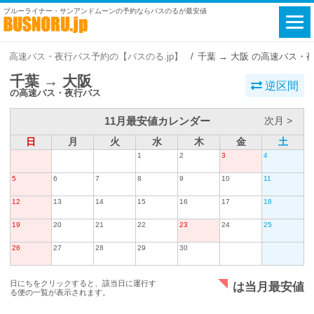
ブルーライナー・サンアンドムーンの予約ならバスのるが最安値
高速バス・夜行バス予約の【バスのる.jp】
千葉 → 大阪 の高速バス・
千葉 → 大阪
逆区間
の高速バス・夜行バス
11月最安値カレンダー
次月 >
日
月
火
水
木
金
土
1
2
3
4
5
6
7
8
9
10
11
12
13
14
15
16
17
18
19
20
21
22
23
24
25
26
27
28
29
30
日にちをクリックすると、該当日に運行す
は当月最安値
る便の一覧が表示されます。