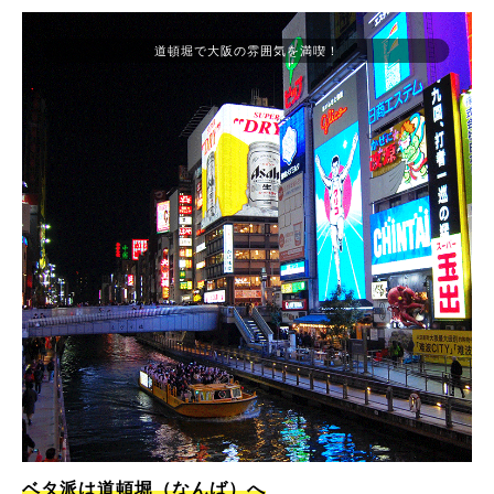
道頓堀で大阪の雰囲気を満喫！
ベタ派は道頓堀（なんば）へ