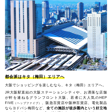
都会派はキタ（梅田）エリアへ
大阪でショッピングを楽しむなら、キタ（梅田）エリアへ。
JR大阪駅直結の大阪ステーションシティや、お洒落な店舗
が軒を連ねるグランフロント大阪、若者に大人気のHEP
FIVE
、阪急百貨店や阪神百貨店、電化製品
（ヘップファイブ）
ならヨドバシ梅田など、
全ての施設が徒歩圏内という好立地