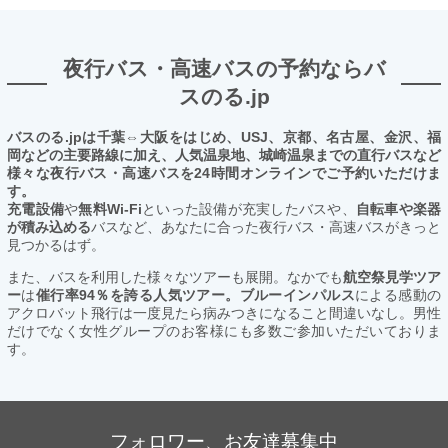
夜行バス・高速バスの予約ならバ
スのる.jp
バスのる.jpは千葉⇔大阪をはじめ、USJ、京都、名古屋、金沢、福
岡などの主要路線に加え、人気温泉地、城崎温泉までの直行バスなど
様々な夜行バス・高速バスを24時間オンラインでご予約いただけま
す。
充電設備
や
無料Wi-Fi
といった設備が充実したバスや、
自転車や楽器
が積み込める
バスなど、あなたに合った夜行バス・高速バスがきっと
見つかるはず。
また、バスを利用した様々なツアーも展開。なかでも
航空祭見学ツア
ー
は
催行率94％を誇る人気ツアー。ブルーインパルス
による感動の
アクロバット飛行は一度見たら病みつきになること間違いなし。男性
だけでなく女性グループのお客様にも多数ご参加いただいておりま
す。
フォロワー、お友達募集中