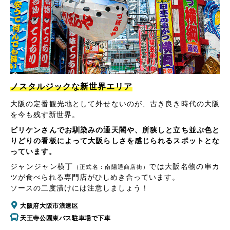
ノスタルジックな新世界エリア
大阪の定番観光地として外せないのが、古き良き時代の大阪
を今も残す新世界。
ビリケンさんでお馴染みの通天閣や、所狭しと立ち並ぶ色と
りどりの看板によって大阪らしさを感じられるスポットとな
っています。
ジャンジャン横丁
では大阪名物の串カ
（正式名：南陽通商店街）
ツが食べられる専門店がひしめき合っています。
ソースの二度漬けには注意しましょう！
大阪府大阪市浪速区
天王寺公園東バス駐車場で下車