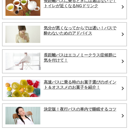
長距離バスに乗るときには選ばないで！
トイレが近くなるNGドリンク
気分が悪くなってからでは遅い！バスで
酔わないためのアドバイス
長距離バスはエコノミークラス症候群に
気を付けて！
高速バスに乗る時のお菓子選びのポイン
ト＆オススメのお菓子を紹介！
決定版！夜行バスの車内で睡眠するコツ