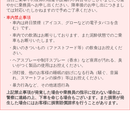
やかに乗務員へお申し出ください。降車後のお申し出につきまし
ては対応いたしかねますので予めご了承ください。
車内禁止事項
車内は終日禁煙（アイコス、グローなどの電子タバコを含
む）です。
車内での飲酒はお断りしております、また泥酔状態でのご乗
車もお断りいたします。
臭いのきついもの（ファストフード等）の飲食はお控えくだ
さい。
ヘアスプレーや制汗スプレー（香水）など座席が汚れる、臭
いがつく製品の使用はお控えください。
消灯後、他のお客様の睡眠の妨げになる行為（騒ぐ、音漏
れ、スマートフォンの操作）等はお控えください。
暴力行為など、その他迷惑行為
上記禁止事項が発覚した場合や乗務員の指示に従わない場合は、
警察に連絡の上、下車を命じる場合もございます。また損害が発
生した場合にはお客様に損害賠償請求を行うことがあります。