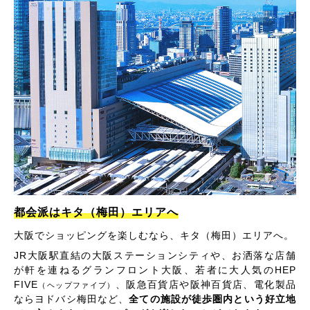
都会派はキタ（梅田）エリアへ
大阪でショッピングを楽しむなら、キタ（梅田）エリアへ。
JR大阪駅直結の大阪ステーションシティや、お洒落な店舗
が軒を連ねるグランフロント大阪、若者に大人気のHEP
FIVE
、阪急百貨店や阪神百貨店、電化製品
（ヘップファイブ）
ならヨドバシ梅田など、
全ての施設が徒歩圏内という好立地