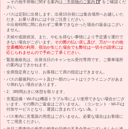
→その他手荷物に関する案内は
「手荷物のご案内」
をご確認くだ
さい。
バスは定刻に出発します。出発15分前には集合場所へお越しいた
だき、お乗り遅れには十分ご注意ください。
※出発時間に間に合わずご乗車できなかった場合の返金はござい
ません。
天候や道路状況、また、やむを得ない事情により予定通り運行で
きない場合がございます。
その際の払い戻し及び、万が一その他
交通機関の利用、宿泊が生じた場合でも弊社は一切その請求には
応じられませんので予めご了承ください。
緊急連絡先は、出発当日のキャンセル受付専用です。ご乗車場所
の案内はできかねます。
全席指定席となり、お客様にて席の指定はできません。
バスの最後列のシート及び一部のシートはリクライニングがあま
り倒れない場合があります。
2、3時間おきに休憩を取ります。
充電設備・Wi-Fiは機器トラブル等により使用できない場合がござ
います。その際のご返金はございません。（コンセント・Wi-Fiは
付加サービスとなり、運賃に含まれていない為。）
バス車内に充電器の用意はございません。必要な場合はお客様に
てご用意ください。
当日ご乗車中の座席の相違や設備の不具合等がございましたら速