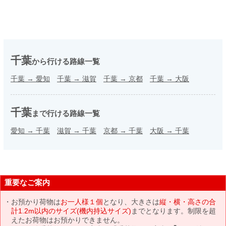
千葉
から行ける路線一覧
千葉
→
愛知
千葉
→
滋賀
千葉
→
京都
千葉
→
大阪
千葉
まで行ける路線一覧
愛知
→
千葉
滋賀
→
千葉
京都
→
千葉
大阪
→
千葉
重要なご案内
お預かり荷物は
お一人様１個
となり、大きさは
縦・横・高さの合
計1.2m以内のサイズ(機内持込サイズ)
までとなります。制限を超
えたお荷物はお預かりできません。