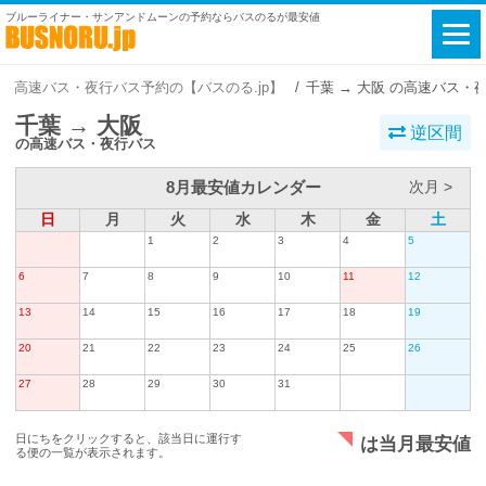
ブルーライナー・サンアンドムーンの予約ならバスのるが最安値
高速バス・夜行バス予約の【バスのる.jp】
千葉 → 大阪 の高速バス・
千葉 → 大阪
逆区間
の高速バス・夜行バス
8月最安値カレンダー
次月 >
日
月
火
水
木
金
土
1
2
3
4
5
6
7
8
9
10
11
12
13
14
15
16
17
18
19
20
21
22
23
24
25
26
27
28
29
30
31
日にちをクリックすると、該当日に運行す
は当月最安値
る便の一覧が表示されます。