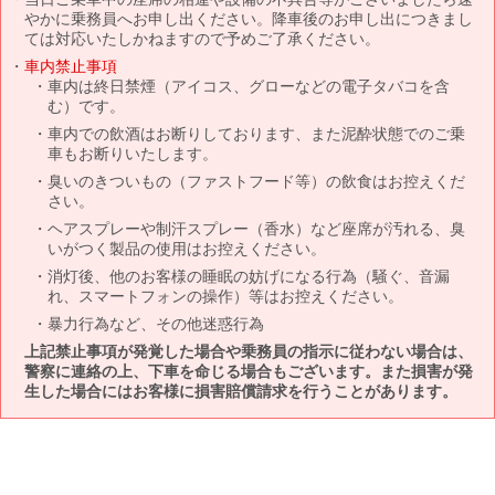
やかに乗務員へお申し出ください。降車後のお申し出につきまし
ては対応いたしかねますので予めご了承ください。
車内禁止事項
車内は終日禁煙（アイコス、グローなどの電子タバコを含
む）です。
車内での飲酒はお断りしております、また泥酔状態でのご乗
車もお断りいたします。
臭いのきついもの（ファストフード等）の飲食はお控えくだ
さい。
ヘアスプレーや制汗スプレー（香水）など座席が汚れる、臭
いがつく製品の使用はお控えください。
消灯後、他のお客様の睡眠の妨げになる行為（騒ぐ、音漏
れ、スマートフォンの操作）等はお控えください。
暴力行為など、その他迷惑行為
上記禁止事項が発覚した場合や乗務員の指示に従わない場合は、
警察に連絡の上、下車を命じる場合もございます。また損害が発
生した場合にはお客様に損害賠償請求を行うことがあります。