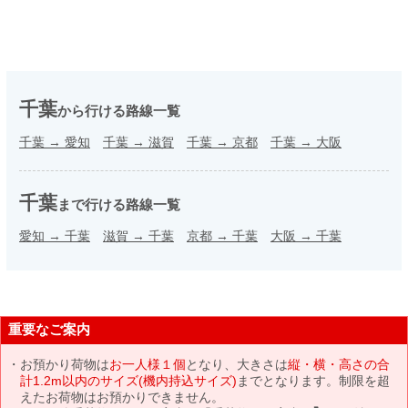
千葉
から行ける路線一覧
千葉
→
愛知
千葉
→
滋賀
千葉
→
京都
千葉
→
大阪
千葉
まで行ける路線一覧
愛知
→
千葉
滋賀
→
千葉
京都
→
千葉
大阪
→
千葉
重要なご案内
お預かり荷物は
お一人様１個
となり、大きさは
縦・横・高さの合
計1.2m以内のサイズ(機内持込サイズ)
までとなります。制限を超
えたお荷物はお預かりできません。