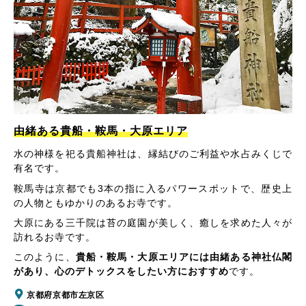
由緒ある貴船・鞍馬・大原エリア
水の神様を祀る貴船神社は、縁結びのご利益や水占みくじで
有名です。
鞍馬寺は京都でも3本の指に入るパワースポットで、歴史上
の人物ともゆかりのあるお寺です。
大原にある三千院は苔の庭園が美しく、癒しを求めた人々が
訪れるお寺です。
このように、
貴船・鞍馬・大原エリアには由緒ある神社仏閣
があり、心のデトックスをしたい方におすすめ
です。
京都府京都市左京区