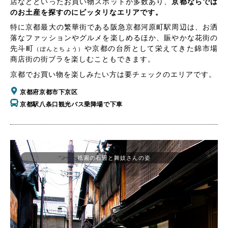
店などといったお買い物スポットが多数あり、
京都ならでは
のお土産を探すのにピッタリなエリアです。
特に京都最大の繁華街である阪急京都河原町駅周辺は、お洒
落なファッションやグルメを楽しめるほか、賑やかな花街の
先斗町
や京都の台所として栄えてきた錦市場
（ぽんとちょう）
商店街の街ブラを楽しむこともできます。
京都でお買い物を楽しみたい方は要チェックのエリアです。
京都府京都市下京区
京都駅八条口観光バス乗降場で下車
祇園の石畳と舞妓さんの姿