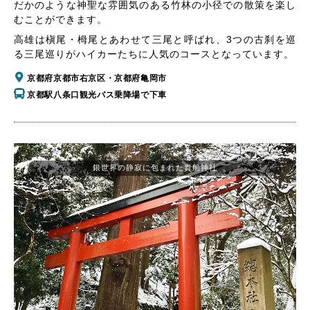
だかのような神聖な雰囲気のある竹林の小径での散策を楽し
むことができます。
高雄は槇尾・栂尾とあわせて三尾と呼ばれ、3つの古刹を巡
る三尾巡りがハイカーたちに人気のコースとなっています。
京都府京都市右京区・京都府亀岡市
京都駅八条口観光バス乗降場で下車
銀世界の静寂に包まれた貴船神社