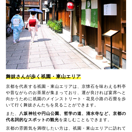
舞妓さんが歩く祇園・東山エリア
京都を代表する祇園・東山エリアは、京懐石を味わえる料亭
や昔ながらのお茶屋が集まっており、運が良ければ宴席へと
向かうために祇園のメインストリート・花見小路の石畳を歩
いて行く舞妓さんたちを見ることができます。
また、
八坂神社や円山公園、哲学の道、清水寺など、京都の
代名詞的なスポットの観光
を楽しむこともできます。
京都の雰囲気を満喫したい方は、祇園・東山エリアに訪れて