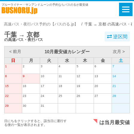
ブルーライナー・サンアンドムーンの予約ならバスのるが最安値
高速バス・夜行バス予約の【バスのる.jp】
千葉 → 京都 の高速バス・
千葉 → 京都
逆区間
の高速バス・夜行バス
10月最安値カレンダー
< 前月
次月 >
日
月
火
水
木
金
土
1
2
3
4
5
6
7
8
9
10
11
12
13
14
15
16
17
18
19
20
21
22
23
24
25
26
27
28
29
30
31
日にちをクリックすると、該当日に運行す
は当月最安値
る便の一覧が表示されます。