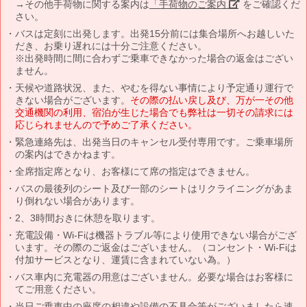
→その他手荷物に関する案内は
「手荷物のご案内」
をご確認くだ
さい。
バスは定刻に出発します。出発15分前には集合場所へお越しいた
だき、お乗り遅れには十分ご注意ください。
※出発時間に間に合わずご乗車できなかった場合の返金はござい
ません。
天候や道路状況、また、やむを得ない事情により予定通り運行で
きない場合がございます。
その際の払い戻し及び、万が一その他
交通機関の利用、宿泊が生じた場合でも弊社は一切その請求には
応じられませんので予めご了承ください。
緊急連絡先は、出発当日のキャンセル受付専用です。ご乗車場所
の案内はできかねます。
全席指定席となり、お客様にて席の指定はできません。
バスの最後列のシート及び一部のシートはリクライニングがあま
り倒れない場合があります。
2、3時間おきに休憩を取ります。
充電設備・Wi-Fiは機器トラブル等により使用できない場合がござ
います。その際のご返金はございません。（コンセント・Wi-Fiは
付加サービスとなり、運賃に含まれていない為。）
バス車内に充電器の用意はございません。必要な場合はお客様に
てご用意ください。
当日ご乗車中の座席の相違や設備の不具合等がございましたら速