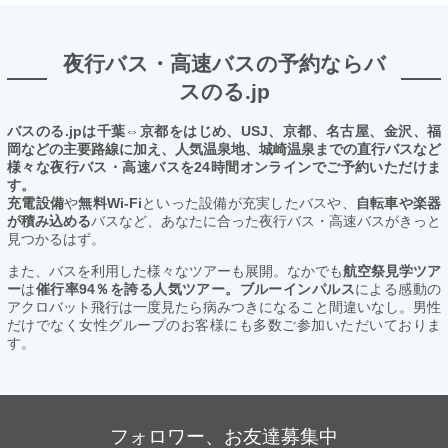
夜行バス・高速バスの予約ならバ
スのる.jp
バスのる.jpは千葉⇔京都をはじめ、USJ、京都、名古屋、金沢、福
岡などの主要路線に加え、人気温泉地、城崎温泉までの直行バスなど
様々な夜行バス・高速バスを24時間オンラインでご予約いただけま
す。
充電設備
や
無料Wi-Fi
といった設備が充実したバスや、
自転車や楽器
が積み込める
バスなど、あなたに合った夜行バス・高速バスがきっと
見つかるはず。
また、バスを利用した様々なツアーも展開。なかでも
航空祭見学ツア
ー
は
催行率94％を誇る人気ツアー。ブルーインパルス
による感動の
アクロバット飛行は一度見たら病みつきになること間違いなし。男性
だけでなく女性グループのお客様にも多数ご参加いただいておりま
す。
フォロワー、お友達募集中