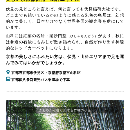
伏見の見どころと言えば、何と言っても伏見稲荷大社です。
どこまでも続いているかのように感じる朱色の鳥居は、幻想
的かつ美しく、日本だけでなく世界各国の観光客を虜にして
います。
山科には紅葉の名所・毘沙門堂
があり、秋に
（びしゃもんどう）
は参道の石段にもみじが敷き詰められ、自然が作り出す神秘
的なレッドカーペットになります。
京都の美しさにふれたい方は、伏見・山科エリアまで足を運
んでみてはいかがでしょうか。
京都府京都市伏見区・京都府京都市山科区
京都駅八条口観光バス乗降場で下車
さわやかな香りがする竹林の小径