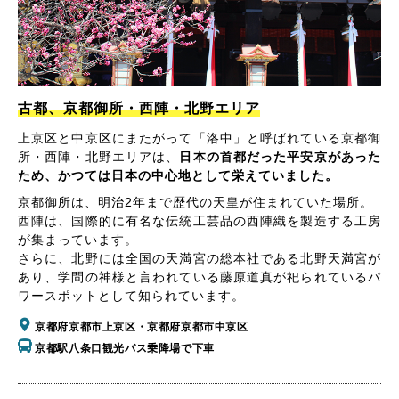
古都、京都御所・西陣・北野エリア
上京区と中京区にまたがって「洛中」と呼ばれている京都御
所・西陣・北野エリアは、
日本の首都だった平安京があった
ため、かつては日本の中心地として栄えていました。
京都御所は、明治2年まで歴代の天皇が住まれていた場所。
西陣は、国際的に有名な伝統工芸品の西陣織を製造する工房
が集まっています。
さらに、北野には全国の天満宮の総本社である北野天満宮が
あり、学問の神様と言われている藤原道真が祀られているパ
ワースポットとして知られています。
京都府京都市上京区・京都府京都市中京区
京都駅八条口観光バス乗降場で下車