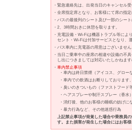
緊急連絡先は、出発当日のキャンセル受
全席指定席となり、お客様にて席の指定
バスの最後列のシート及び一部のシート
2、3時間おきに休憩を取ります。
充電設備・Wi-Fiは機器トラブル等に
セント・Wi-Fiは付加サービスとなり
バス車内に充電器の用意はございません
当日ご乗車中の座席の相違や設備の不具
し出につきましては対応いたしかねます
車内禁止事項
車内は終日禁煙（アイコス、グロー
車内での飲酒はお断りしております
臭いのきついもの（ファストフード
ヘアスプレーや制汗スプレー（香水
消灯後、他のお客様の睡眠の妨げに
暴力行為など、その他迷惑行為
上記禁止事項が発覚した場合や乗務員の
す。また損害が発生した場合にはお客様