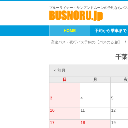
ブルーライナー・サンアンドムーンの予約ならバス
HOME
予約から乗車まで
高速バス・夜行バス予約の【バスのる.jp】
千葉
< 前月
日
月
火
3
4
5
10
11
12
17
18
19