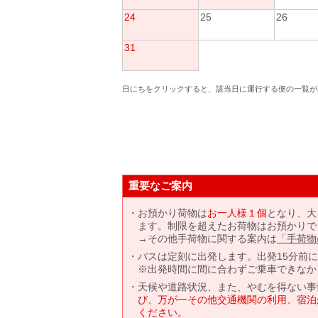
24
25
26
31
日にちをクリックすると、該当日に運行する便の一覧が
重要なご案内
お預かり荷物は
お一人様１個
となり、大
ます。制限を超えたお荷物はお預かりで
→その他手荷物に関する案内は
「手荷物
バスは定刻に出発します。出発15分前
※出発時間に間に合わずご乗車できなか
天候や道路状況、また、やむを得ない事
び、万が一その他交通機関の利用、宿泊
ください。