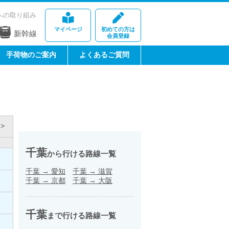
への取り組み
マイページ
初めての方は
新幹線
会員登録
手荷物のご案内
よくあるご質問
>
千葉
から行ける路線一覧
千葉
→
愛知
千葉
→
滋賀
千葉
→
京都
千葉
→
大阪
千葉
まで行ける路線一覧