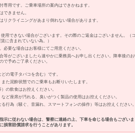
付専用です。ご乗車場所の案内はできかねます。
はできません。
はリクライニングがあまり倒れない場合があります。
より使用できない場合がございます。その際のご返金はございません。（
、運賃に含まれていない為。）
。必要な場合はお客様にてご用意ください。
合等がございましたら速やかに乗務員へお申し出ください。降車後のお
ので予めご了承ください。
などの電子タバコを含む）です。
、また泥酔状態でのご乗車もお断りいたします。
等）の飲食はお控えください。
）など座席が汚れる、臭いがつく製品の使用はお控えください。
なる行為（騒ぐ、音漏れ、スマートフォンの操作）等はお控えください
指示に従わない場合は、警察に連絡の上、下車を命じる場合もございま
に損害賠償請求を行うことがあります。