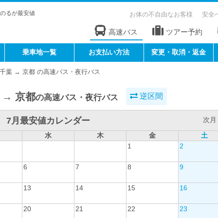
のるが最安値
お体の不自由なお客様
安全
高速バス
ツアー予約
乗車地一覧
お支払い方法
変更・取消・返金
千葉 → 京都 の高速バス・夜行バス
 → 京都
逆区間
の高速バス・夜行バス
7月最安値カレンダー
次月 
水
木
金
土
1
2
6
7
8
9
13
14
15
16
20
21
22
23