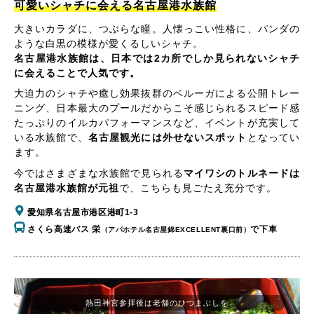
可愛いシャチに会える名古屋港水族館
大きいカラダに、つぶらな瞳。人懐っこい性格に、パンダの
ような白黒の模様が愛くるしいシャチ。
名古屋港水族館は、日本では2カ所でしか見られないシャチ
に会えることで人気です。
大迫力のシャチや癒し効果抜群のベルーガによる公開トレー
ニング、日本最大のプールだからこそ感じられるスピード感
たっぷりのイルカパフォーマンスなど、イベントが充実して
いる水族館で、
名古屋観光には外せないスポット
となってい
ます。
今ではさまざまな水族館で見られる
マイワシのトルネードは
名古屋港水族館が元祖
で、こちらも見ごたえ充分です。
愛知県名古屋市港区港町1-3
さくら高速バス 栄
で下車
（アパホテル名古屋錦EXCELLENT裏口前）
熱田神宮参拝後は老舗のひつまぶしを