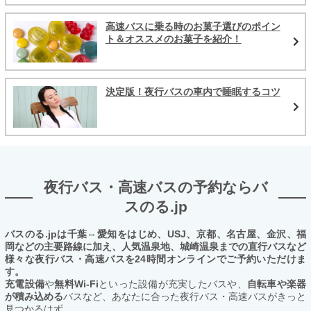
高速バスに乗る時のお菓子選びのポイン
ト＆オススメのお菓子を紹介！
決定版！夜行バスの車内で睡眠するコツ
夜行バス・高速バスの予約ならバ
スのる.jp
バスのる.jpは千葉⇔愛知をはじめ、USJ、京都、名古屋、金沢、福
岡などの主要路線に加え、人気温泉地、城崎温泉までの直行バスなど
様々な夜行バス・高速バスを24時間オンラインでご予約いただけま
す。
充電設備
や
無料Wi-Fi
といった設備が充実したバスや、
自転車や楽器
が積み込める
バスなど、あなたに合った夜行バス・高速バスがきっと
見つかるはず。