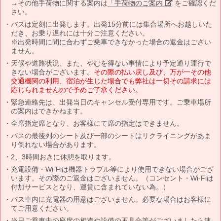
→その他手荷物に関する案内は
「手荷物のご案内」
をご確認くだ
さい。
バスは定刻に出発します。出発15分前には集合場所へお越しいた
だき、お乗り遅れには十分ご注意ください。
※出発時間に間に合わずご乗車できなかった場合の返金はござい
ません。
天候や道路状況、また、やむを得ない事情により予定通り運行で
きない場合がございます。
その際の払い戻し及び、万が一その他
交通機関の利用、宿泊が生じた場合でも弊社は一切その請求には
応じられませんので予めご了承ください。
緊急連絡先は、出発当日のキャンセル受付専用です。ご乗車場所
の案内はできかねます。
全席指定席となり、お客様にて席の指定はできません。
バスの最後列のシート及び一部のシートはリクライニングがあま
り倒れない場合があります。
2、3時間おきに休憩を取ります。
充電設備・Wi-Fiは機器トラブル等により使用できない場合がござ
います。その際のご返金はございません。（コンセント・Wi-Fiは
付加サービスとなり、運賃に含まれていない為。）
バス車内に充電器の用意はございません。必要な場合はお客様に
てご用意ください。
当日ご乗車中の座席の相違や設備の不具合等がございましたら速