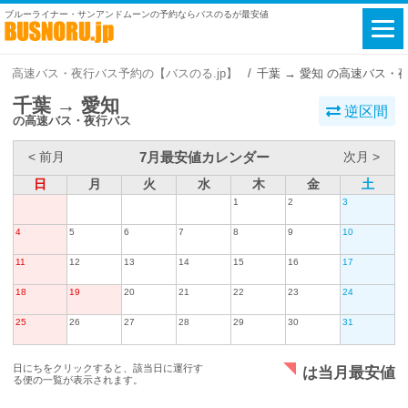
ブルーライナー・サンアンドムーンの予約ならバスのるが最安値
高速バス・夜行バス予約の【バスのる.jp】
千葉 → 愛知 の高速バス・
千葉 → 愛知
逆区間
の高速バス・夜行バス
7月最安値カレンダー
< 前月
次月 >
日
月
火
水
木
金
土
1
2
3
4
5
6
7
8
9
10
11
12
13
14
15
16
17
18
19
20
21
22
23
24
25
26
27
28
29
30
31
日にちをクリックすると、該当日に運行す
は当月最安値
る便の一覧が表示されます。