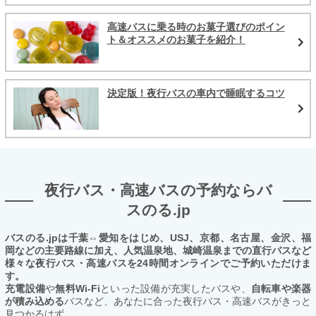
高速バスに乗る時のお菓子選びのポイン
ト＆オススメのお菓子を紹介！
決定版！夜行バスの車内で睡眠するコツ
夜行バス・高速バスの予約ならバ
スのる.jp
バスのる.jpは千葉⇔愛知をはじめ、USJ、京都、名古屋、金沢、福
岡などの主要路線に加え、人気温泉地、城崎温泉までの直行バスなど
様々な夜行バス・高速バスを24時間オンラインでご予約いただけま
す。
充電設備
や
無料Wi-Fi
といった設備が充実したバスや、
自転車や楽器
が積み込める
バスなど、あなたに合った夜行バス・高速バスがきっと
見つかるはず。