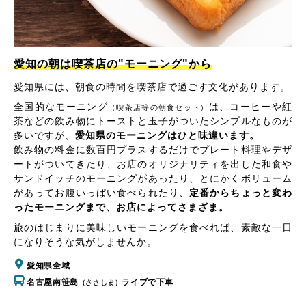
愛知の朝は喫茶店の"モーニング"から
愛知県には、朝食の時間を喫茶店で過ごす文化があります。
全国的なモーニング
は、コーヒーや紅
（喫茶店等の朝食セット）
茶などの飲み物にトーストと玉子がついたシンプルなものが
多いですが、
愛知県のモーニングはひと味違います。
飲み物の料金に数百円プラスするだけでプレート料理やデザ
ートがついてきたり、お店のオリジナリティを出した和食や
サンドイッチのモーニングがあったり、とにかくボリューム
があってお腹いっぱい食べられたり、
定番からちょっと変わ
ったモーニングまで、お店によってさまざま。
旅のはじまりに美味しいモーニングを食べれば、素敵な一日
になりそうな気がしませんか。
愛知県全域
名古屋南笹島
ライブで下車
（ささしま）