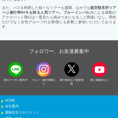
また、バスを利用した様々なツアーも展開。なかでも
航空祭見学ツア
ー
は
催行率94％を誇る人気ツアー。ブルーインパルス
による感動の
アクロバット飛行は一度見たら病みつきになること間違いなし。男性
だけでなく女性グループのお客様にも多数ご参加いただいておりま
す。
フォロワー、お友達募集中
割引クーポン配布中
グルメ・旅行情報な
運行状況など最新情
乗り場案内など
ど
報
HOME
会社案内
運輸安全マネジメント