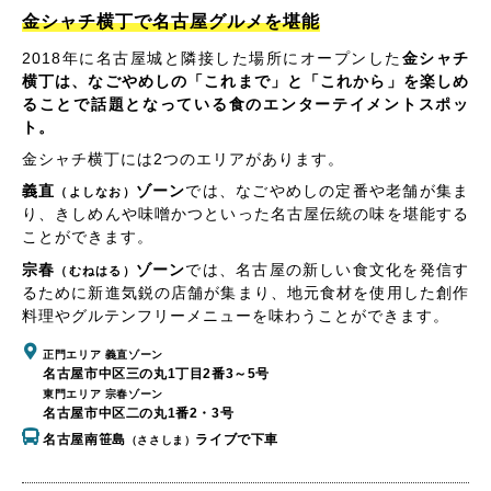
金シャチ横丁で名古屋グルメを堪能
2018年に名古屋城と隣接した場所にオープンした
金シャチ
横丁は、なごやめしの「これまで」と「これから」を楽しめ
ることで話題となっている食のエンターテイメントスポッ
ト。
金シャチ横丁には2つのエリアがあります。
義直
ゾーン
では、なごやめしの定番や老舗が集ま
（よしなお）
り、きしめんや味噌かつといった名古屋伝統の味を堪能する
ことができます。
宗春
ゾーン
では、名古屋の新しい食文化を発信す
（むねはる）
るために新進気鋭の店舗が集まり、地元食材を使用した創作
料理やグルテンフリーメニューを味わうことができます。
正門エリア 義直ゾーン
名古屋市中区三の丸1丁目2番3～5号
東門エリア 宗春ゾーン
名古屋市中区二の丸1番2・3号
名古屋南笹島
ライブで下車
（ささしま）