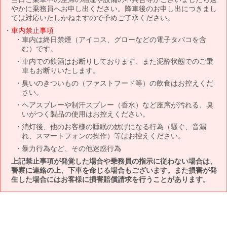
やかに乗務員へお申し出ください。降車後のお申し出につきまし
ては対応いたしかねますので予めご了承ください。
車内禁止事項
車内は終日禁煙（アイコス、グローなどの電子タバコを含
む）です。
車内での飲酒はお断りしております、また泥酔状態でのご乗
車もお断りいたします。
臭いのきついもの（ファストフード等）の飲食はお控えくだ
さい。
ヘアスプレーや制汗スプレー（香水）など座席が汚れる、臭
いがつく製品の使用はお控えください。
消灯後、他のお客様の睡眠の妨げになる行為（騒ぐ、音漏
れ、スマートフォンの操作）等はお控えください。
暴力行為など、その他迷惑行為
上記禁止事項が発覚した場合や乗務員の指示に従わない場合は、
警察に連絡の上、下車を命じる場合もございます。また損害が発
生した場合にはお客様に損害賠償請求を行うことがあります。