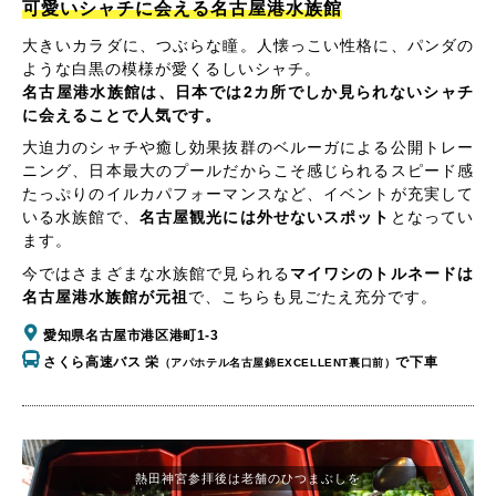
可愛いシャチに会える名古屋港水族館
大きいカラダに、つぶらな瞳。人懐っこい性格に、パンダの
ような白黒の模様が愛くるしいシャチ。
名古屋港水族館は、日本では2カ所でしか見られないシャチ
に会えることで人気です。
大迫力のシャチや癒し効果抜群のベルーガによる公開トレー
ニング、日本最大のプールだからこそ感じられるスピード感
たっぷりのイルカパフォーマンスなど、イベントが充実して
いる水族館で、
名古屋観光には外せないスポット
となってい
ます。
今ではさまざまな水族館で見られる
マイワシのトルネードは
名古屋港水族館が元祖
で、こちらも見ごたえ充分です。
愛知県名古屋市港区港町1-3
さくら高速バス 栄
で下車
（アパホテル名古屋錦EXCELLENT裏口前）
熱田神宮参拝後は老舗のひつまぶしを