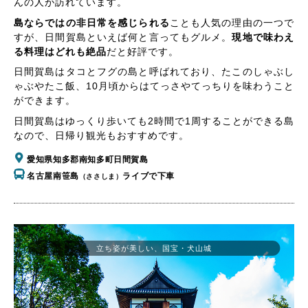
んの人が訪れています。
島ならではの非日常を感じられる
ことも人気の理由の一つで
すが、日間賀島といえば何と言ってもグルメ。
現地で味わえ
る料理はどれも絶品
だと好評です。
日間賀島はタコとフグの島と呼ばれており、たこのしゃぶし
ゃぶやたこ飯、10月頃からはてっさやてっちりを味わうこと
ができます。
日間賀島はゆっくり歩いても2時間で1周することができる島
なので、日帰り観光もおすすめです。
愛知県知多郡南知多町日間賀島
名古屋南笹島
ライブで下車
（ささしま）
立ち姿が美しい、国宝・犬山城