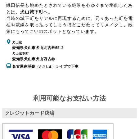
織田信長も眺めたとされている絶景を心ゆくまで堪能したあ
とは、
犬山城下町
へ。
当時の城下町をリアルに再現するために、元々あった町を電
柱や電線を取っ払ってしまうほどこだわってリメイクし、散
策にもってこいのスポットとなっています。
犬山城
愛知県犬山市犬山北古券65-2
犬山城下町
愛知県犬山市犬山西古券
名古屋南笹島
ライブで下車
（ささしま）
利用可能なお支払い方法
クレジットカード決済