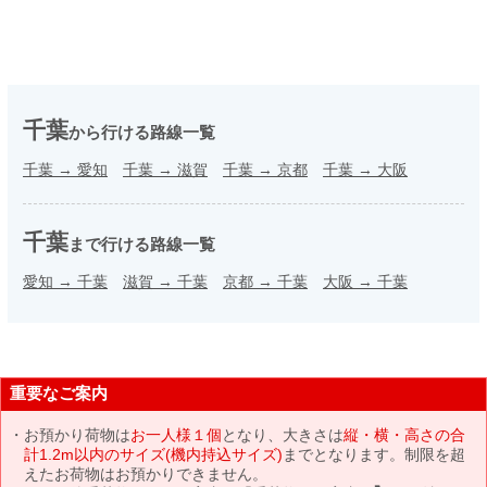
千葉
から行ける路線一覧
千葉
→
愛知
千葉
→
滋賀
千葉
→
京都
千葉
→
大阪
千葉
まで行ける路線一覧
愛知
→
千葉
滋賀
→
千葉
京都
→
千葉
大阪
→
千葉
重要なご案内
お預かり荷物は
お一人様１個
となり、大きさは
縦・横・高さの合
計1.2m以内のサイズ(機内持込サイズ)
までとなります。制限を超
えたお荷物はお預かりできません。