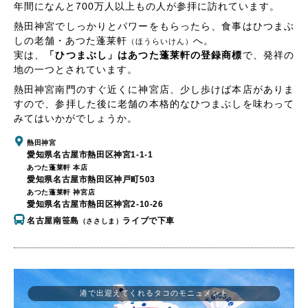
年間になんと700万人以上もの人が参拝に訪れています。
熱田神宮でしっかりとパワーをもらったら、食事はひつまぶ
しの老舗・あつた蓬莱軒
へ。
（ほうらいけん）
実は、
「ひつまぶし」はあつた蓬莱軒の登録商標
で、発祥の
地の一つとされています。
熱田神宮南門のすぐ近くに神宮店、少し歩けば本店がありま
すので、参拝した後に老舗の本格的なひつまぶしを味わって
みてはいかがでしょうか。
熱田神宮
愛知県名古屋市熱田区神宮1-1-1
あつた蓬莱軒 本店
愛知県名古屋市熱田区神戸町503
あつた蓬莱軒 神宮店
愛知県名古屋市熱田区神宮2-10-26
名古屋南笹島
ライブで下車
（ささしま）
港で出迎えてくれるタコのモニュメント