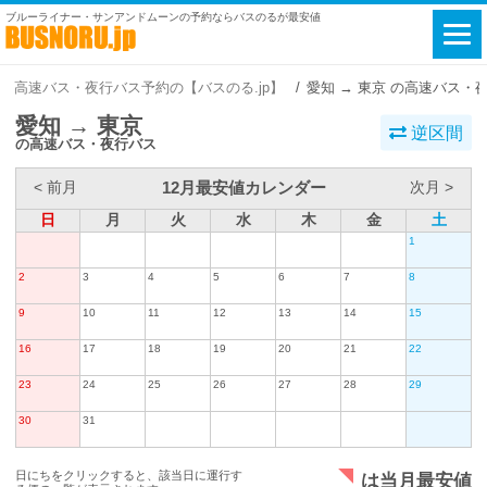
ブルーライナー・サンアンドムーンの予約ならバスのるが最安値
高速バス・夜行バス予約の【バスのる.jp】
愛知 → 東京 の高速バス・
愛知 → 東京
逆区間
の高速バス・夜行バス
12月最安値カレンダー
< 前月
次月 >
日
月
火
水
木
金
土
1
2
3
4
5
6
7
8
9
10
11
12
13
14
15
16
17
18
19
20
21
22
23
24
25
26
27
28
29
30
31
日にちをクリックすると、該当日に運行す
は当月最安値