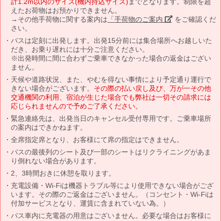
計1.2m以内のサイズ(機内持込サイズ)
までとなります。制限を超
えたお荷物はお預かりできません。
→その他手荷物に関する案内は
「手荷物のご案内」
をご確認くだ
さい。
バスは定刻に出発します。出発15分前には集合場所へお越しいた
だき、お乗り遅れには十分ご注意ください。
※出発時間に間に合わずご乗車できなかった場合の返金はござい
ません。
天候や道路状況、また、やむを得ない事情により予定通り運行で
きない場合がございます。
その際の払い戻し及び、万が一その他
交通機関の利用、宿泊が生じた場合でも弊社は一切その請求には
応じられませんので予めご了承ください。
緊急連絡先は、出発当日のキャンセル受付専用です。ご乗車場所
の案内はできかねます。
全席指定席となり、お客様にて席の指定はできません。
バスの最後列のシート及び一部のシートはリクライニングがあま
り倒れない場合があります。
2、3時間おきに休憩を取ります。
充電設備・Wi-Fiは機器トラブル等により使用できない場合がござ
います。その際のご返金はございません。（コンセント・Wi-Fiは
付加サービスとなり、運賃に含まれていない為。）
バス車内に充電器の用意はございません。必要な場合はお客様に