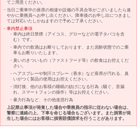
てご用意ください。
当日ご乗車中の座席の相違や設備の不具合等がございましたら速
やかに乗務員へお申し出ください。降車後のお申し出につきまし
ては対応いたしかねますので予めご了承ください。
車内禁止事項
車内は終日禁煙（アイコス、グローなどの電子タバコを含
む）です。
車内での飲酒はお断りしております、また泥酔状態でのご乗
車もお断りいたします。
臭いのきついもの（ファストフード等）の飲食はお控えくだ
さい。
ヘアスプレーや制汗スプレー（香水）など座席が汚れる、臭
いがつく製品の使用はお控えください。
消灯後、他のお客様の睡眠の妨げになる行為（騒ぐ、音漏
れ、スマートフォンの操作）等はお控えください。
暴力行為など、その他迷惑行為
上記禁止事項が発覚した場合や乗務員の指示に従わない場合は、
警察に連絡の上、下車を命じる場合もございます。また損害が発
生した場合にはお客様に損害賠償請求を行うことがあります。