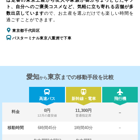
は定番の東京土産から友人や家族が喜ぶちょっとしたギフ
ト、自分へのご褒美コスメなど、気軽に立ち寄れる店舗が多
数出店しています
ので、お土産を選ぶだけでも楽しい時間を
過ごすことができます。
東京都千代田区
バスターミナル東京八重洲で下車
愛知
東京
までの移動手段を比較
から
高速バス
新幹線・電車
飛行機
0円
11,300円
料金
－
12月の最安値
普通指定席
移動時間
6時間45分
1時間40分
－