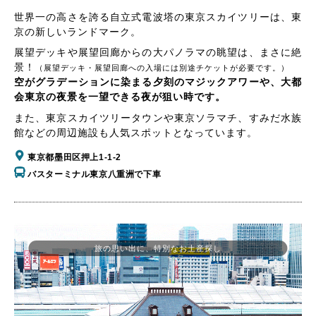
世界一の高さを誇る自立式電波塔の東京スカイツリーは、東
京の新しいランドマーク。
展望デッキや展望回廊からの大パノラマの眺望は、まさに絶
景！
（展望デッキ・展望回廊への入場には別途チケットが必要です。）
空がグラデーションに染まる夕刻のマジックアワーや、大都
会東京の夜景を一望できる夜が狙い時です。
また、東京スカイツリータウンや東京ソラマチ、すみだ水族
館などの周辺施設も人気スポットとなっています。
東京都墨田区押上1-1-2
バスターミナル東京八重洲で下車
旅の思い出に、特別なお土産探し