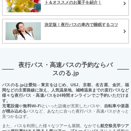
ト＆オススメのお菓子を紹介！
決定版！夜行バスの車内で睡眠するコツ
夜行バス・高速バスの予約ならバ
スのる.jp
バスのる.jpは愛知⇔東京をはじめ、USJ、京都、名古屋、金沢、福
岡などの主要路線に加え、人気温泉地、城崎温泉までの直行バスなど
様々な夜行バス・高速バスを24時間オンラインでご予約いただけま
す。
充電設備
や
無料Wi-Fi
といった設備が充実したバスや、
自転車や楽器
が積み込める
バスなど、あなたに合った夜行バス・高速バスがきっと
見つかるはず。
また、バスを利用した様々なツアーも展開。なかでも
航空祭見学ツア
ー
は
催行率94％を誇る人気ツアー。ブルーインパルス
による感動の