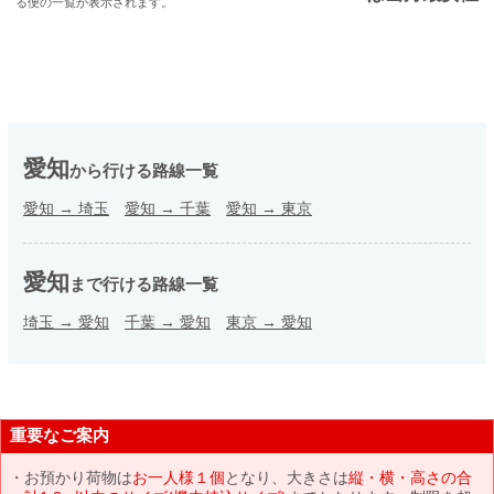
る便の一覧が表示されます。
愛知
から行ける路線一覧
愛知
→
埼玉
愛知
→
千葉
愛知
→
東京
愛知
まで行ける路線一覧
埼玉
→
愛知
千葉
→
愛知
東京
→
愛知
重要なご案内
お預かり荷物は
お一人様１個
となり、大きさは
縦・横・高さの合