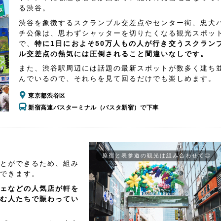
る渋谷。
渋谷を象徴するスクランブル交差点やセンター街、忠犬
チ公像は、思わずシャッターを切りたくなる観光スポッ
で、
特に1日におよそ50万人もの人が行き交うスクラン
ル交差点の熱気には圧倒されること間違いなしです。
また、渋谷駅周辺には話題の最新スポットが数多く建ち
んでいるので、それらを見て回るだけでも楽しめます。
東京都渋谷区
新宿高速バスターミナル（バスタ新宿）で下車
原宿と表参道の観光は組み合わせて◎
とができるため、組み
できます。
ェなどの人気店が軒を
む人たちで賑わってい