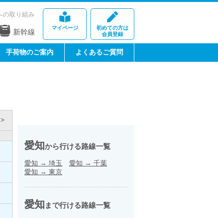
への取り組み
マイページ
初めての方は
新幹線
会員登録
手荷物のご案内
よくあるご質問
>
愛知
から行ける路線一覧
愛知
→
埼玉
愛知
→
千葉
愛知
→
東京
愛知
まで行ける路線一覧