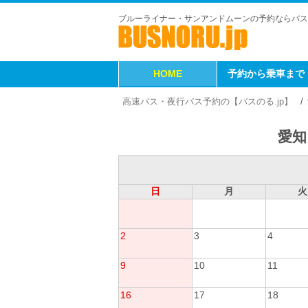
ブルーライナー・サンアンドムーンの予約ならバス
HOME
予約から乗車まで
高速バス・夜行バス予約の【バスのる.jp】
愛知
日
月
火
2
3
4
9
10
11
16
17
18