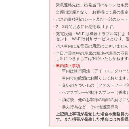
緊急連絡先は、出発当日のキャンセル受
全席指定席となり、お客様にて席の指定
バスの最後列のシート及び一部のシート
2、3時間おきに休憩を取ります。
充電設備・Wi-Fiは機器トラブル等に
セント・Wi-Fiは付加サービスとなり
バス車内に充電器の用意はございません
当日ご乗車中の座席の相違や設備の不具
し出につきましては対応いたしかねます
車内禁止事項
車内は終日禁煙（アイコス、グロー
車内での飲酒はお断りしております
臭いのきついもの（ファストフード
ヘアスプレーや制汗スプレー（香水
消灯後、他のお客様の睡眠の妨げに
暴力行為など、その他迷惑行為
上記禁止事項が発覚した場合や乗務員の
す。また損害が発生した場合にはお客様