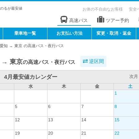
のるが最安値
お体の不自由なお客様
安全
高速バス
ツアー予約
乗車地一覧
お支払い方法
変更・取消・返金
愛知 → 東京 の高速バス・夜行バス
 → 東京
逆区間
の高速バス・夜行バス
4月最安値カレンダー
次月 
水
木
金
土
1
5
6
7
8
12
13
14
15
19
20
21
22