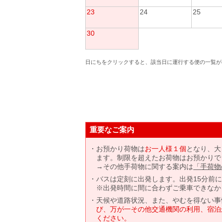
23
24
25
30
日にちをクリックすると、該当日に運行する便の一覧が
重要なご案内
お預かり荷物は
お一人様１個
となり、大
ます。制限を超えたお荷物はお預かりで
→その他手荷物に関する案内は
「手荷物
バスは定刻に出発します。出発15分前
※出発時間に間に合わずご乗車できなか
天候や道路状況、また、やむを得ない事
び、万が一その他交通機関の利用、宿泊
ください。