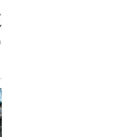
ハ
ト
ブ
並