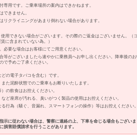
付専用です。ご乗車場所の案内はできかねます。
はできません。
はリクライニングがあまり倒れない場合があります。
より使用できない場合がございます。その際のご返金はございません。（
、運賃に含まれていない為。）
。必要な場合はお客様にてご用意ください。
合等がございましたら速やかに乗務員へお申し出ください。降車後のお
ので予めご了承ください。
などの電子タバコを含む）です。
、また泥酔状態でのご乗車もお断りいたします。
等）の飲食はお控えください。
）など座席が汚れる、臭いがつく製品の使用はお控えください。
なる行為（騒ぐ、音漏れ、スマートフォンの操作）等はお控えください
指示に従わない場合は、警察に連絡の上、下車を命じる場合もございま
に損害賠償請求を行うことがあります。