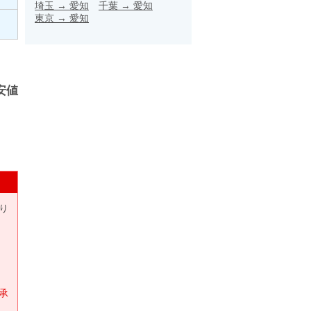
埼玉
→
愛知
千葉
→
愛知
東京
→
愛知
安値
り
承