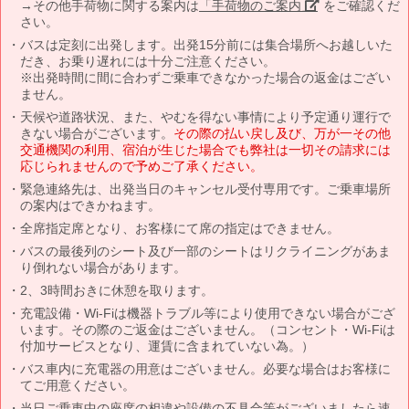
→その他手荷物に関する案内は
「手荷物のご案内」
をご確認くだ
さい。
バスは定刻に出発します。出発15分前には集合場所へお越しいた
だき、お乗り遅れには十分ご注意ください。
※出発時間に間に合わずご乗車できなかった場合の返金はござい
ません。
天候や道路状況、また、やむを得ない事情により予定通り運行で
きない場合がございます。
その際の払い戻し及び、万が一その他
交通機関の利用、宿泊が生じた場合でも弊社は一切その請求には
応じられませんので予めご了承ください。
緊急連絡先は、出発当日のキャンセル受付専用です。ご乗車場所
の案内はできかねます。
全席指定席となり、お客様にて席の指定はできません。
バスの最後列のシート及び一部のシートはリクライニングがあま
り倒れない場合があります。
2、3時間おきに休憩を取ります。
充電設備・Wi-Fiは機器トラブル等により使用できない場合がござ
います。その際のご返金はございません。（コンセント・Wi-Fiは
付加サービスとなり、運賃に含まれていない為。）
バス車内に充電器の用意はございません。必要な場合はお客様に
てご用意ください。
当日ご乗車中の座席の相違や設備の不具合等がございましたら速