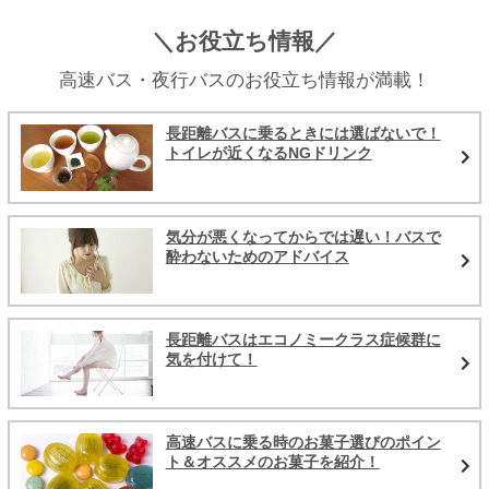
＼お役立ち情報／
高速バス・夜行バスのお役立ち情報が満載！
長距離バスに乗るときには選ばないで！
トイレが近くなるNGドリンク
気分が悪くなってからでは遅い！バスで
酔わないためのアドバイス
長距離バスはエコノミークラス症候群に
気を付けて！
高速バスに乗る時のお菓子選びのポイン
ト＆オススメのお菓子を紹介！