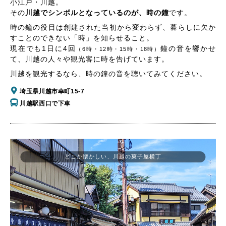
小江戸・川越。
その
川越でシンボルとなっているのが、時の鐘
です。
時の鐘の役目は創建された当初から変わらず、暮らしに欠か
すことのできない「時」を知らせること。
現在でも1日に4回
鐘の音を響かせ
（6時・12時・15時・18時）
て、川越の人々や観光客に時を告げています。
川越を観光するなら、時の鐘の音を聴いてみてください。
埼玉県川越市幸町15-7
川越駅西口で下車
どこか懐かしい、川越の菓子屋横丁