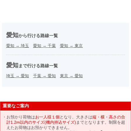
愛知
から行ける路線一覧
愛知
→
埼玉
愛知
→
千葉
愛知
→
東京
愛知
まで行ける路線一覧
埼玉
→
愛知
千葉
→
愛知
東京
→
愛知
重要なご案内
お預かり荷物は
お一人様１個
となり、大きさは
縦・横・高さの合
計1.2m以内のサイズ(機内持込サイズ)
までとなります。制限を超
えたお荷物はお預かりできません。