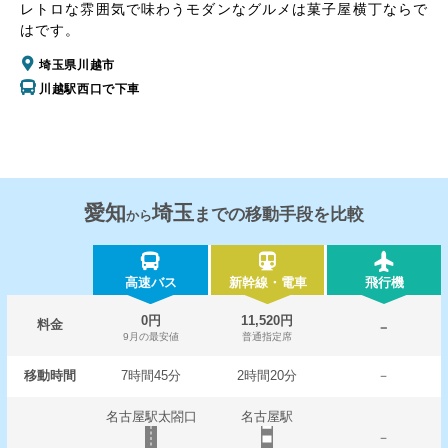
レトロな雰囲気で味わうモダンなグルメは菓子屋横丁ならで
はです。
埼玉県川越市
川越駅西口で下車
愛知
埼玉
までの移動手段を比較
から
高速バス
新幹線・電車
飛行機
0円
11,520円
料金
－
9月の最安値
普通指定席
移動時間
7時間45分
2時間20分
－
名古屋駅太閤口
名古屋駅
－