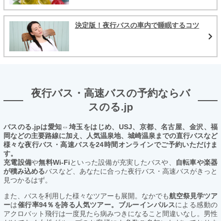
決定版！夜行バスの車内で睡眠するコツ
夜行バス・高速バスの予約ならバ
スのる.jp
バスのる.jpは愛知⇔埼玉をはじめ、USJ、京都、名古屋、金沢、福
岡などの主要路線に加え、人気温泉地、城崎温泉までの直行バスなど
様々な夜行バス・高速バスを24時間オンラインでご予約いただけま
す。
充電設備
や
無料Wi-Fi
といった設備が充実したバスや、
自転車や楽器
が積み込める
バスなど、あなたに合った夜行バス・高速バスがきっと
見つかるはず。
また、バスを利用した様々なツアーも展開。なかでも
航空祭見学ツア
ー
は
催行率94％を誇る人気ツアー。ブルーインパルス
による感動の
アクロバット飛行は一度見たら病みつきになること間違いなし。男性