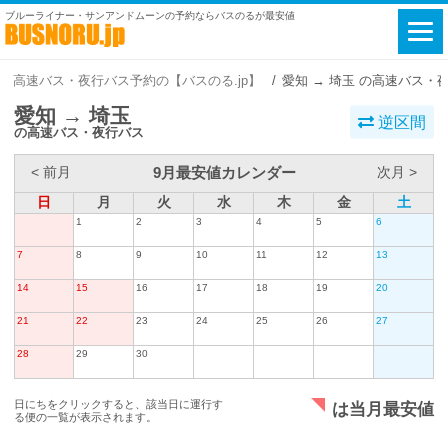
ブルーライナー・サンアンドムーンの予約ならバスのるが最安値
高速バス・夜行バス予約の【バスのる.jp】
愛知 → 埼玉 の高速バス・
愛知 → 埼玉
逆区間
の高速バス・夜行バス
9月最安値カレンダー
< 前月
次月 >
日
月
火
水
木
金
土
1
2
3
4
5
6
7
8
9
10
11
12
13
14
15
16
17
18
19
20
21
22
23
24
25
26
27
28
29
30
日にちをクリックすると、該当日に運行す
は当月最安値
る便の一覧が表示されます。