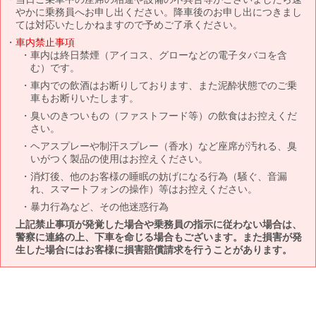
やかに乗務員へお申し出ください。降車後のお申し出につきまし
ては対応いたしかねますので予めご了承ください。
車内禁止事項
車内は終日禁煙（アイコス、グローなどの電子タバコを含
む）です。
車内での飲酒はお断りしております、また泥酔状態でのご乗
車もお断りいたします。
臭いのきついもの（ファストフード等）の飲食はお控えくだ
さい。
ヘアスプレーや制汗スプレー（香水）など座席が汚れる、臭
いがつく製品の使用はお控えください。
消灯後、他のお客様の睡眠の妨げになる行為（騒ぐ、音漏
れ、スマートフォンの操作）等はお控えください。
暴力行為など、その他迷惑行為
上記禁止事項が発覚した場合や乗務員の指示に従わない場合は、
警察に連絡の上、下車を命じる場合もございます。また損害が発
生した場合にはお客様に損害賠償請求を行うことがあります。