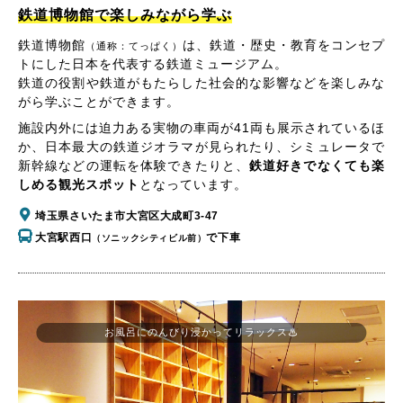
鉄道博物館で楽しみながら学ぶ
鉄道博物館
は、鉄道・歴史・教育をコンセプ
（通称：てっぱく）
トにした日本を代表する鉄道ミュージアム。
鉄道の役割や鉄道がもたらした社会的な影響などを楽しみな
がら学ぶことができます。
施設内外には迫力ある実物の車両が41両も展示されているほ
か、日本最大の鉄道ジオラマが見られたり、シミュレータで
新幹線などの運転を体験できたりと、
鉄道好きでなくても楽
しめる観光スポット
となっています。
埼玉県さいたま市大宮区大成町3-47
大宮駅西口
で下車
（ソニックシティビル前）
お風呂にのんびり浸かってリラックス♨