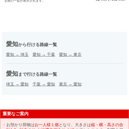
る便の一覧が表示されます。
愛知
から行ける路線一覧
愛知
→
埼玉
愛知
→
千葉
愛知
→
東京
愛知
まで行ける路線一覧
埼玉
→
愛知
千葉
→
愛知
東京
→
愛知
重要なご案内
お預かり荷物は
お一人様１個
となり、大きさは
縦・横・高さの合