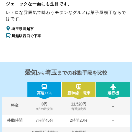
ジェニックな一面にも注目です。
レトロな雰囲気で味わうモダンなグルメは菓子屋横丁ならで
はです。
埼玉県川越市
川越駅西口で下車
愛知
埼玉
までの移動手段を比較
から
高速バス
新幹線・電車
飛行機
0円
11,520円
料金
－
9月の最安値
普通指定席
移動時間
7時間45分
2時間20分
－