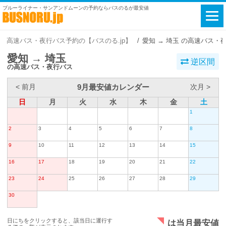
ブルーライナー・サンアンドムーンの予約ならバスのるが最安値
高速バス・夜行バス予約の【バスのる.jp】
愛知 → 埼玉 の高速バス・
愛知 → 埼玉
逆区間
の高速バス・夜行バス
9月最安値カレンダー
< 前月
次月 >
日
月
火
水
木
金
土
1
2
3
4
5
6
7
8
9
10
11
12
13
14
15
16
17
18
19
20
21
22
23
24
25
26
27
28
29
30
日にちをクリックすると、該当日に運行す
は当月最安値