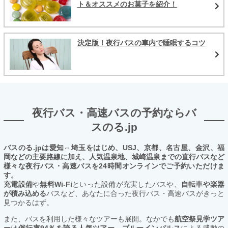
ト＆オススメのお菓子を紹介！
決定版！夜行バスの車内で睡眠するコツ
夜行バス・高速バスの予約ならバ
スのる.jp
バスのる.jpは愛知⇔埼玉をはじめ、USJ、京都、名古屋、金沢、福
岡などの主要路線に加え、人気温泉地、城崎温泉までの直行バスなど
様々な夜行バス・高速バスを24時間オンラインでご予約いただけま
す。
充電設備
や
無料Wi-Fi
といった設備が充実したバスや、
自転車や楽器
が積み込める
バスなど、あなたに合った夜行バス・高速バスがきっと
見つかるはず。
また、バスを利用した様々なツアーも展開。なかでも
航空祭見学ツア
ー
は
催行率94％を誇る人気ツアー。ブルーインパルス
による感動の