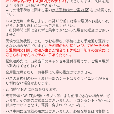
計1.2m以内のサイズ(機内持込サイズ)
までとなります。制限を超
えたお荷物はお預かりできません。
→その他手荷物に関する案内は
「手荷物のご案内」
をご確認くだ
さい。
バスは定刻に出発します。出発15分前には集合場所へお越しいた
だき、お乗り遅れには十分ご注意ください。
※出発時間に間に合わずご乗車できなかった場合の返金はござい
ません。
天候や道路状況、また、やむを得ない事情により予定通り運行で
きない場合がございます。
その際の払い戻し及び、万が一その他
交通機関の利用、宿泊が生じた場合でも弊社は一切その請求には
応じられませんので予めご了承ください。
緊急連絡先は、出発当日のキャンセル受付専用です。ご乗車場所
の案内はできかねます。
全席指定席となり、お客様にて席の指定はできません。
バスの最後列のシート及び一部のシートはリクライニングがあま
り倒れない場合があります。
2、3時間おきに休憩を取ります。
充電設備・Wi-Fiは機器トラブル等により使用できない場合がござ
います。その際のご返金はございません。（コンセント・Wi-Fiは
付加サービスとなり、運賃に含まれていない為。）
バス車内に充電器の用意はございません。必要な場合はお客様に