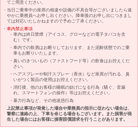
てご用意ください。
当日ご乗車中の座席の相違や設備の不具合等がございましたら速
やかに乗務員へお申し出ください。降車後のお申し出につきまし
ては対応いたしかねますので予めご了承ください。
車内禁止事項
車内は終日禁煙（アイコス、グローなどの電子タバコを含
む）です。
車内での飲酒はお断りしております、また泥酔状態でのご乗
車もお断りいたします。
臭いのきついもの（ファストフード等）の飲食はお控えくだ
さい。
ヘアスプレーや制汗スプレー（香水）など座席が汚れる、臭
いがつく製品の使用はお控えください。
消灯後、他のお客様の睡眠の妨げになる行為（騒ぐ、音漏
れ、スマートフォンの操作）等はお控えください。
暴力行為など、その他迷惑行為
上記禁止事項が発覚した場合や乗務員の指示に従わない場合は、
警察に連絡の上、下車を命じる場合もございます。また損害が発
生した場合にはお客様に損害賠償請求を行うことがあります。