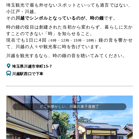
埼玉観光で最も外せないスポットといっても過言ではない、
小江戸・川越。
その
川越でシンボルとなっているのが、時の鐘
です。
時の鐘の役目は創建された当初から変わらず、暮らしに欠か
すことのできない「時」を知らせること。
現在でも1日に4回
鐘の音を響かせ
（6時・12時・15時・18時）
て、川越の人々や観光客に時を告げています。
川越を観光するなら、時の鐘の音を聴いてみてください。
埼玉県川越市幸町15-7
川越駅西口で下車
どこか懐かしい、川越の菓子屋横丁