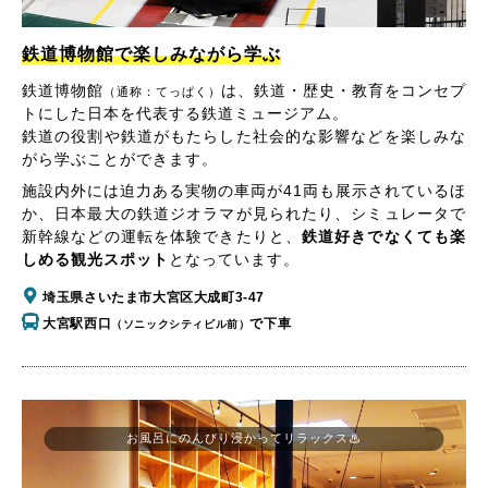
鉄道博物館で楽しみながら学ぶ
鉄道博物館
は、鉄道・歴史・教育をコンセプ
（通称：てっぱく）
トにした日本を代表する鉄道ミュージアム。
鉄道の役割や鉄道がもたらした社会的な影響などを楽しみな
がら学ぶことができます。
施設内外には迫力ある実物の車両が41両も展示されているほ
か、日本最大の鉄道ジオラマが見られたり、シミュレータで
新幹線などの運転を体験できたりと、
鉄道好きでなくても楽
しめる観光スポット
となっています。
埼玉県さいたま市大宮区大成町3-47
大宮駅西口
で下車
（ソニックシティビル前）
お風呂にのんびり浸かってリラックス♨