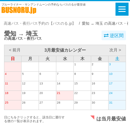
ブルーライナー・サンアンドムーンの予約ならバスのるが最安値
高速バス・夜行バス予約の【バスのる.jp】
愛知 → 埼玉 の高速バス・
愛知 → 埼玉
逆区間
の高速バス・夜行バス
3月最安値カレンダー
< 前月
次月 >
日
月
火
水
木
金
土
1
2
3
4
5
6
7
8
9
10
11
12
13
14
15
16
17
18
19
20
21
22
23
24
25
26
27
28
29
30
31
日にちをクリックすると、該当日に運行す
は当月最安値
る便の一覧が表示されます。