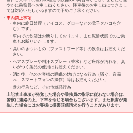
やかに乗務員へお申し出ください。降車後のお申し出につきまし
ては対応いたしかねますので予めご了承ください。
車内禁止事項
車内は終日禁煙（アイコス、グローなどの電子タバコを含
む）です。
車内での飲酒はお断りしております、また泥酔状態でのご乗
車もお断りいたします。
臭いのきついもの（ファストフード等）の飲食はお控えくだ
さい。
ヘアスプレーや制汗スプレー（香水）など座席が汚れる、臭
いがつく製品の使用はお控えください。
消灯後、他のお客様の睡眠の妨げになる行為（騒ぐ、音漏
れ、スマートフォンの操作）等はお控えください。
暴力行為など、その他迷惑行為
上記禁止事項が発覚した場合や乗務員の指示に従わない場合は、
警察に連絡の上、下車を命じる場合もございます。また損害が発
生した場合にはお客様に損害賠償請求を行うことがあります。