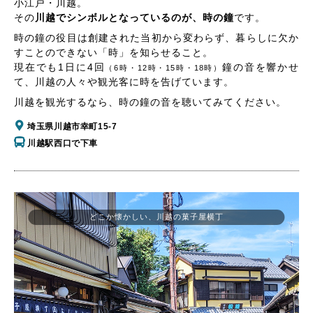
小江戸・川越。
その
川越でシンボルとなっているのが、時の鐘
です。
時の鐘の役目は創建された当初から変わらず、暮らしに欠か
すことのできない「時」を知らせること。
現在でも1日に4回
鐘の音を響かせ
（6時・12時・15時・18時）
て、川越の人々や観光客に時を告げています。
川越を観光するなら、時の鐘の音を聴いてみてください。
埼玉県川越市幸町15-7
川越駅西口で下車
どこか懐かしい、川越の菓子屋横丁