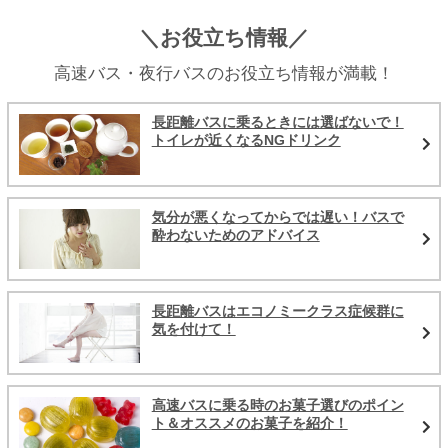
＼お役立ち情報／
高速バス・夜行バスのお役立ち情報が満載！
長距離バスに乗るときには選ばないで！
トイレが近くなるNGドリンク
気分が悪くなってからでは遅い！バスで
酔わないためのアドバイス
長距離バスはエコノミークラス症候群に
気を付けて！
高速バスに乗る時のお菓子選びのポイン
ト＆オススメのお菓子を紹介！