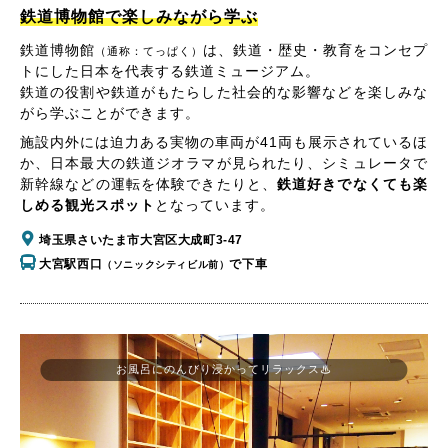
鉄道博物館で楽しみながら学ぶ
鉄道博物館
は、鉄道・歴史・教育をコンセプ
（通称：てっぱく）
トにした日本を代表する鉄道ミュージアム。
鉄道の役割や鉄道がもたらした社会的な影響などを楽しみな
がら学ぶことができます。
施設内外には迫力ある実物の車両が41両も展示されているほ
か、日本最大の鉄道ジオラマが見られたり、シミュレータで
新幹線などの運転を体験できたりと、
鉄道好きでなくても楽
しめる観光スポット
となっています。
埼玉県さいたま市大宮区大成町3-47
大宮駅西口
で下車
（ソニックシティビル前）
お風呂にのんびり浸かってリラックス♨