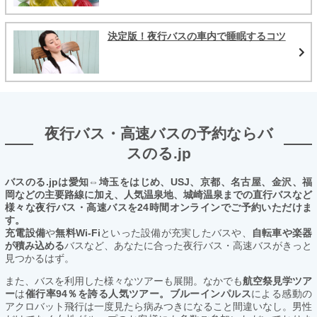
決定版！夜行バスの車内で睡眠するコツ
夜行バス・高速バスの予約ならバ
スのる.jp
バスのる.jpは愛知⇔埼玉をはじめ、USJ、京都、名古屋、金沢、福
岡などの主要路線に加え、人気温泉地、城崎温泉までの直行バスなど
様々な夜行バス・高速バスを24時間オンラインでご予約いただけま
す。
充電設備
や
無料Wi-Fi
といった設備が充実したバスや、
自転車や楽器
が積み込める
バスなど、あなたに合った夜行バス・高速バスがきっと
見つかるはず。
また、バスを利用した様々なツアーも展開。なかでも
航空祭見学ツア
ー
は
催行率94％を誇る人気ツアー。ブルーインパルス
による感動の
アクロバット飛行は一度見たら病みつきになること間違いなし。男性