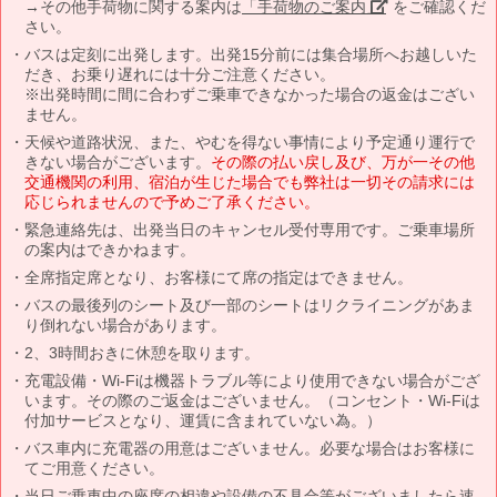
→その他手荷物に関する案内は
「手荷物のご案内」
をご確認くだ
さい。
バスは定刻に出発します。出発15分前には集合場所へお越しいた
だき、お乗り遅れには十分ご注意ください。
※出発時間に間に合わずご乗車できなかった場合の返金はござい
ません。
天候や道路状況、また、やむを得ない事情により予定通り運行で
きない場合がございます。
その際の払い戻し及び、万が一その他
交通機関の利用、宿泊が生じた場合でも弊社は一切その請求には
応じられませんので予めご了承ください。
緊急連絡先は、出発当日のキャンセル受付専用です。ご乗車場所
の案内はできかねます。
全席指定席となり、お客様にて席の指定はできません。
バスの最後列のシート及び一部のシートはリクライニングがあま
り倒れない場合があります。
2、3時間おきに休憩を取ります。
充電設備・Wi-Fiは機器トラブル等により使用できない場合がござ
います。その際のご返金はございません。（コンセント・Wi-Fiは
付加サービスとなり、運賃に含まれていない為。）
バス車内に充電器の用意はございません。必要な場合はお客様に
てご用意ください。
当日ご乗車中の座席の相違や設備の不具合等がございましたら速