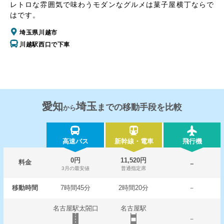
レトロな雰囲気で味わうモダンなグルメは菓子屋横丁ならで
はです。
埼玉県川越市
川越駅西口で下車
愛知
埼玉
までの移動手段を比較
から
高速バス
新幹線・電車
飛行機
0円
11,520円
料金
－
3月の最安値
普通指定席
移動時間
7時間45分
2時間20分
－
名古屋駅太閤口
名古屋駅
－