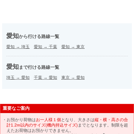
愛知
から行ける路線一覧
愛知
→
埼玉
愛知
→
千葉
愛知
→
東京
愛知
まで行ける路線一覧
埼玉
→
愛知
千葉
→
愛知
東京
→
愛知
重要なご案内
お預かり荷物は
お一人様１個
となり、大きさは
縦・横・高さの合
計1.2m以内のサイズ(機内持込サイズ)
までとなります。制限を超
えたお荷物はお預かりできません。