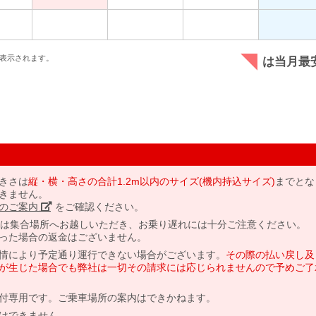
表示されます。
は当月最
きさは
縦・横・高さの合計1.2m以内のサイズ(機内持込サイズ)
までとな
きません。
のご案内」
をご確認ください。
には集合場所へお越しいただき、お乗り遅れには十分ご注意ください。
った場合の返金はございません。
情により予定通り運行できない場合がございます。
その際の払い戻し及
が生じた場合でも弊社は一切その請求には応じられませんので予めご了
付専用です。ご乗車場所の案内はできかねます。
はできません。