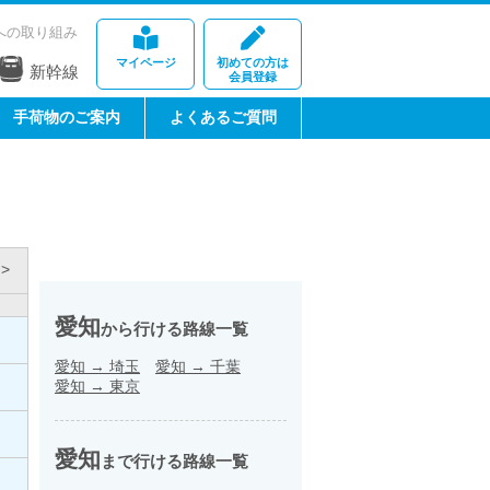
への取り組み
マイページ
初めての方は
新幹線
会員登録
手荷物のご案内
よくあるご質問
>
愛知
から行ける路線一覧
愛知
→
埼玉
愛知
→
千葉
愛知
→
東京
愛知
まで行ける路線一覧