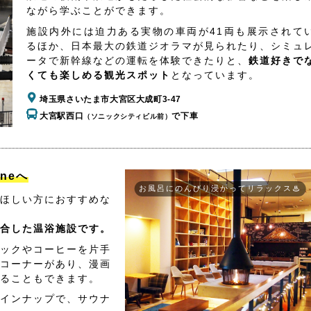
ながら学ぶことができます。
施設内外には迫力ある実物の車両が41両も展示されて
るほか、日本最大の鉄道ジオラマが見られたり、シミュ
ータで新幹線などの運転を体験できたりと、
鉄道好きで
くても楽しめる観光スポット
となっています。
埼玉県さいたま市大宮区大成町3-47
大宮駅西口
で下車
（ソニックシティビル前）
aneへ
お風呂にのんびり浸かってリラックス♨
ほしい方におすすめな
合した温浴施設です。
ックやコーヒーを片手
コーナーがあり、漫画
ることもできます。
インナップで、サウナ