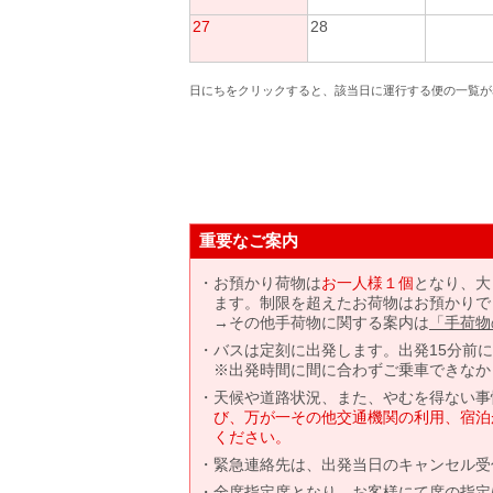
27
28
日にちをクリックすると、該当日に運行する便の一覧が
重要なご案内
お預かり荷物は
お一人様１個
となり、大
ます。制限を超えたお荷物はお預かりで
→その他手荷物に関する案内は
「手荷物
バスは定刻に出発します。出発15分前
※出発時間に間に合わずご乗車できなか
天候や道路状況、また、やむを得ない事
び、万が一その他交通機関の利用、宿泊
ください。
緊急連絡先は、出発当日のキャンセル受
全席指定席となり、お客様にて席の指定