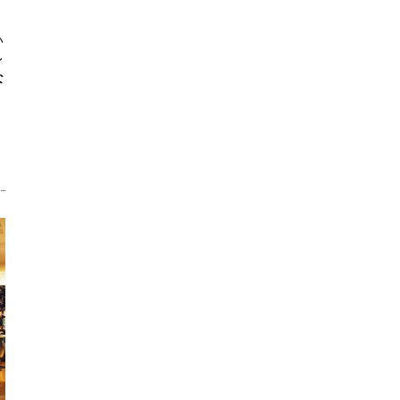
い
レ
な