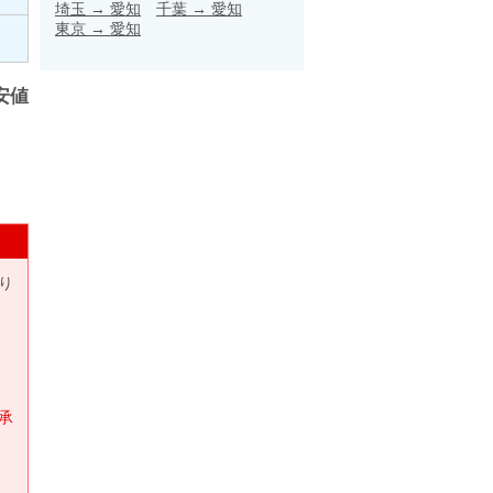
埼玉
→
愛知
千葉
→
愛知
東京
→
愛知
安値
り
承