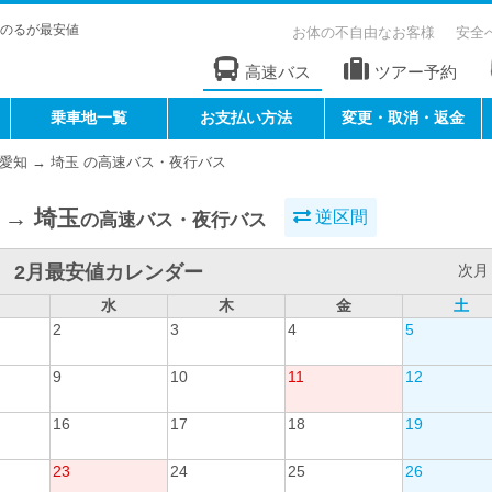
のるが最安値
お体の不自由なお客様
安全
高速バス
ツアー予約
乗車地一覧
お支払い方法
変更・取消・返金
愛知 → 埼玉 の高速バス・夜行バス
 → 埼玉
逆区間
の高速バス・夜行バス
2月最安値カレンダー
次月 
水
木
金
土
2
3
4
5
9
10
11
12
16
17
18
19
23
24
25
26