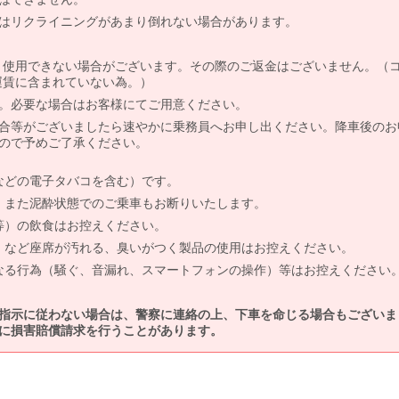
はリクライニングがあまり倒れない場合があります。
より使用できない場合がございます。その際のご返金はございません。（
、運賃に含まれていない為。）
。必要な場合はお客様にてご用意ください。
合等がございましたら速やかに乗務員へお申し出ください。降車後のお
ので予めご了承ください。
などの電子タバコを含む）です。
、また泥酔状態でのご乗車もお断りいたします。
等）の飲食はお控えください。
）など座席が汚れる、臭いがつく製品の使用はお控えください。
なる行為（騒ぐ、音漏れ、スマートフォンの操作）等はお控えください
指示に従わない場合は、警察に連絡の上、下車を命じる場合もございま
に損害賠償請求を行うことがあります。