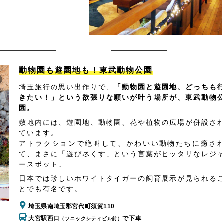
動物園も遊園地も！東武動物公園
埼玉旅行の思い出作りで、
「動物園と遊園地、どっちも
きたい！」という欲張りな願いが叶う場所が、東武動物
園。
敷地内には、遊園地、動物園、花や植物の広場が併設さ
ています。
アトラクションで絶叫して、かわいい動物たちに癒さ
て、まさに「遊び尽くす」という言葉がピッタリなレジ
ースポット。
日本では珍しいホワイトタイガーの飼育展示が見られる
とでも有名です。
埼玉県南埼玉郡宮代町須賀110
大宮駅西口
で下車
（ソニックシティビル前）