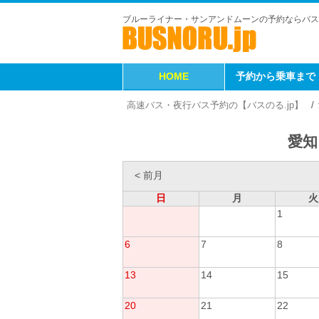
ブルーライナー・サンアンドムーンの予約ならバス
HOME
予約から乗車まで
高速バス・夜行バス予約の【バスのる.jp】
愛知
< 前月
日
月
火
1
6
7
8
13
14
15
20
21
22