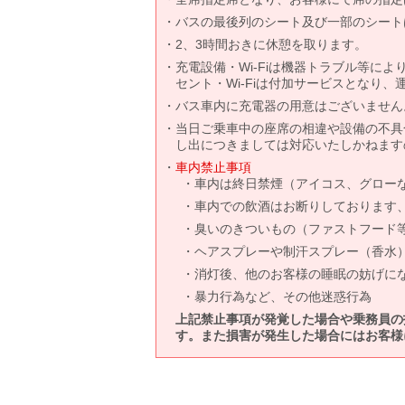
バスの最後列のシート及び一部のシート
2、3時間おきに休憩を取ります。
充電設備・Wi-Fiは機器トラブル等に
セント・Wi-Fiは付加サービスとなり
バス車内に充電器の用意はございません
当日ご乗車中の座席の相違や設備の不具
し出につきましては対応いたしかねます
車内禁止事項
車内は終日禁煙（アイコス、グロー
車内での飲酒はお断りしております
臭いのきついもの（ファストフード
ヘアスプレーや制汗スプレー（香水
消灯後、他のお客様の睡眠の妨げに
暴力行為など、その他迷惑行為
上記禁止事項が発覚した場合や乗務員の
す。また損害が発生した場合にはお客様