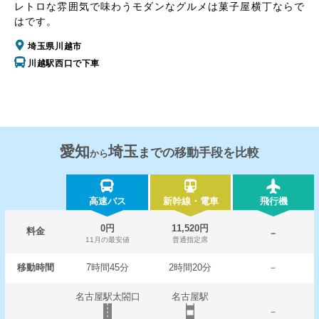
レトロな雰囲気で味わうモダンなグルメは菓子屋横丁ならで
はです。
埼玉県川越市
川越駅西口で下車
愛知
埼玉
までの移動手段を比較
から
高速バス
新幹線・電車
飛行機
0円
11,520円
料金
－
11月の最安値
普通指定席
移動時間
7時間45分
2時間20分
－
名古屋駅太閤口
名古屋駅
－