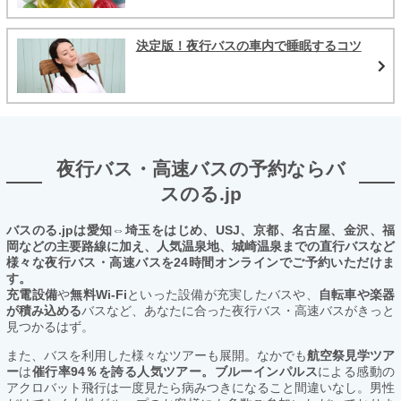
決定版！夜行バスの車内で睡眠するコツ
夜行バス・高速バスの予約ならバ
スのる.jp
バスのる.jpは愛知⇔埼玉をはじめ、USJ、京都、名古屋、金沢、福
岡などの主要路線に加え、人気温泉地、城崎温泉までの直行バスなど
様々な夜行バス・高速バスを24時間オンラインでご予約いただけま
す。
充電設備
や
無料Wi-Fi
といった設備が充実したバスや、
自転車や楽器
が積み込める
バスなど、あなたに合った夜行バス・高速バスがきっと
見つかるはず。
また、バスを利用した様々なツアーも展開。なかでも
航空祭見学ツア
ー
は
催行率94％を誇る人気ツアー。ブルーインパルス
による感動の
アクロバット飛行は一度見たら病みつきになること間違いなし。男性