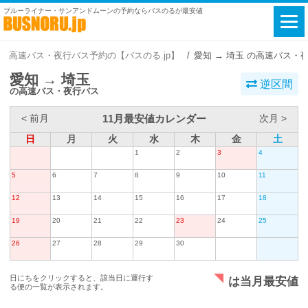
ブルーライナー・サンアンドムーンの予約ならバスのるが最安値
高速バス・夜行バス予約の【バスのる.jp】
愛知 → 埼玉 の高速バス・
愛知 → 埼玉
逆区間
の高速バス・夜行バス
11月最安値カレンダー
< 前月
次月 >
日
月
火
水
木
金
土
1
2
3
4
5
6
7
8
9
10
11
12
13
14
15
16
17
18
19
20
21
22
23
24
25
26
27
28
29
30
日にちをクリックすると、該当日に運行す
は当月最安値
る便の一覧が表示されます。