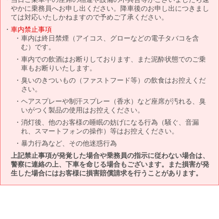
やかに乗務員へお申し出ください。降車後のお申し出につきまし
ては対応いたしかねますので予めご了承ください。
車内禁止事項
車内は終日禁煙（アイコス、グローなどの電子タバコを含
む）です。
車内での飲酒はお断りしております、また泥酔状態でのご乗
車もお断りいたします。
臭いのきついもの（ファストフード等）の飲食はお控えくだ
さい。
ヘアスプレーや制汗スプレー（香水）など座席が汚れる、臭
いがつく製品の使用はお控えください。
消灯後、他のお客様の睡眠の妨げになる行為（騒ぐ、音漏
れ、スマートフォンの操作）等はお控えください。
暴力行為など、その他迷惑行為
上記禁止事項が発覚した場合や乗務員の指示に従わない場合は、
警察に連絡の上、下車を命じる場合もございます。また損害が発
生した場合にはお客様に損害賠償請求を行うことがあります。