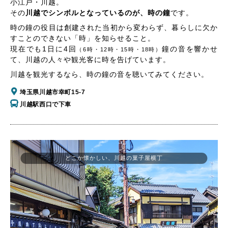
小江戸・川越。
その
川越でシンボルとなっているのが、時の鐘
です。
時の鐘の役目は創建された当初から変わらず、暮らしに欠か
すことのできない「時」を知らせること。
現在でも1日に4回
鐘の音を響かせ
（6時・12時・15時・18時）
て、川越の人々や観光客に時を告げています。
川越を観光するなら、時の鐘の音を聴いてみてください。
埼玉県川越市幸町15-7
川越駅西口で下車
どこか懐かしい、川越の菓子屋横丁