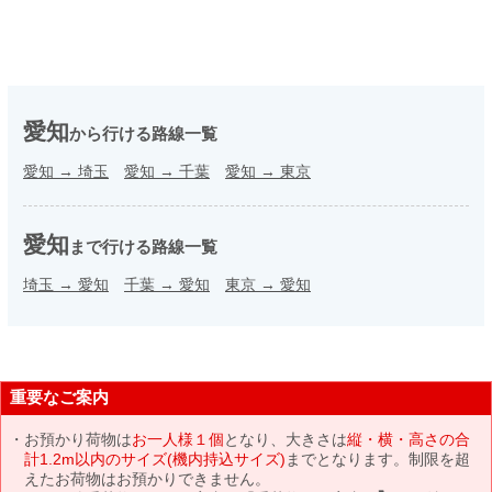
愛知
から行ける路線一覧
愛知
→
埼玉
愛知
→
千葉
愛知
→
東京
愛知
まで行ける路線一覧
埼玉
→
愛知
千葉
→
愛知
東京
→
愛知
重要なご案内
お預かり荷物は
お一人様１個
となり、大きさは
縦・横・高さの合
計1.2m以内のサイズ(機内持込サイズ)
までとなります。制限を超
えたお荷物はお預かりできません。