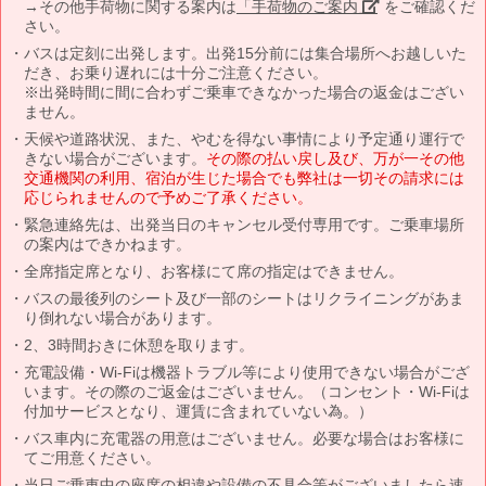
→その他手荷物に関する案内は
「手荷物のご案内」
をご確認くだ
さい。
バスは定刻に出発します。出発15分前には集合場所へお越しいた
だき、お乗り遅れには十分ご注意ください。
※出発時間に間に合わずご乗車できなかった場合の返金はござい
ません。
天候や道路状況、また、やむを得ない事情により予定通り運行で
きない場合がございます。
その際の払い戻し及び、万が一その他
交通機関の利用、宿泊が生じた場合でも弊社は一切その請求には
応じられませんので予めご了承ください。
緊急連絡先は、出発当日のキャンセル受付専用です。ご乗車場所
の案内はできかねます。
全席指定席となり、お客様にて席の指定はできません。
バスの最後列のシート及び一部のシートはリクライニングがあま
り倒れない場合があります。
2、3時間おきに休憩を取ります。
充電設備・Wi-Fiは機器トラブル等により使用できない場合がござ
います。その際のご返金はございません。（コンセント・Wi-Fiは
付加サービスとなり、運賃に含まれていない為。）
バス車内に充電器の用意はございません。必要な場合はお客様に
てご用意ください。
当日ご乗車中の座席の相違や設備の不具合等がございましたら速