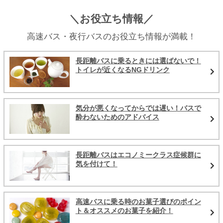
＼お役立ち情報／
高速バス・夜行バスのお役立ち情報が満載！
長距離バスに乗るときには選ばないで！
トイレが近くなるNGドリンク
気分が悪くなってからでは遅い！バスで
酔わないためのアドバイス
長距離バスはエコノミークラス症候群に
気を付けて！
高速バスに乗る時のお菓子選びのポイン
ト＆オススメのお菓子を紹介！