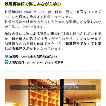
鉄道博物館で楽しみながら学ぶ
鉄道博物館
は、鉄道・歴史・教育をコンセプ
（通称：てっぱく）
トにした日本を代表する鉄道ミュージアム。
鉄道の役割や鉄道がもたらした社会的な影響などを楽しみな
がら学ぶことができます。
施設内外には迫力ある実物の車両が41両も展示されているほ
か、日本最大の鉄道ジオラマが見られたり、シミュレータで
新幹線などの運転を体験できたりと、
鉄道好きでなくても楽
しめる観光スポット
となっています。
埼玉県さいたま市大宮区大成町3-47
大宮駅西口
で下車
（ソニックシティビル前）
お風呂にのんびり浸かってリラックス♨