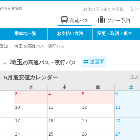
のるが最安値
お体の不自由なお客様
安全
高速バス
ツアー予約
乗車地一覧
お支払い方法
変更・取消・返金
愛知 → 埼玉 の高速バス・夜行バス
 → 埼玉
逆区間
の高速バス・夜行バス
5月最安値カレンダー
次月 
水
木
金
土
3
4
5
6
10
11
12
13
17
18
19
20
24
25
26
27