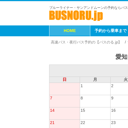
ブルーライナー・サンアンドムーンの予約ならバス
HOME
予約から乗車まで
高速バス・夜行バス予約の【バスのる.jp】
愛知
日
月
火
1
2
7
8
9
14
15
16
21
22
23