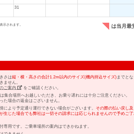
31
表示されます。
は当月最
きさは
縦・横・高さの合計1.2m以内のサイズ(機内持込サイズ)
までとな
きません。
のご案内」
をご確認ください。
には集合場所へお越しいただき、お乗り遅れには十分ご注意ください。
った場合の返金はございません。
情により予定通り運行できない場合がございます。
その際の払い戻し及
が生じた場合でも弊社は一切その請求には応じられませんので予めご了
付専用です。ご乗車場所の案内はできかねます。
はできません。