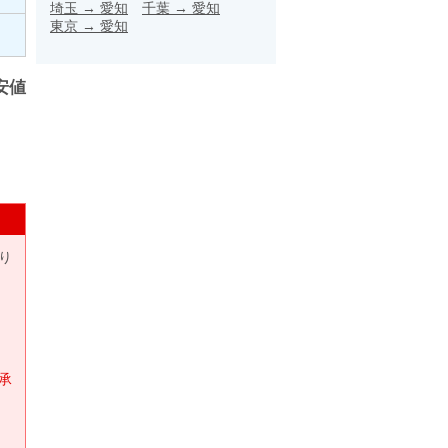
埼玉
→
愛知
千葉
→
愛知
東京
→
愛知
安値
り
承