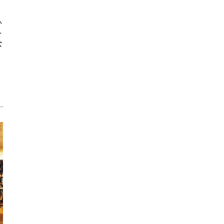
い
レ
な