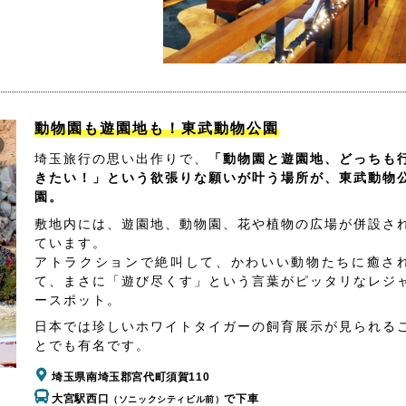
動物園も遊園地も！東武動物公園
埼玉旅行の思い出作りで、
「動物園と遊園地、どっちも
きたい！」という欲張りな願いが叶う場所が、東武動物
園。
敷地内には、遊園地、動物園、花や植物の広場が併設さ
ています。
アトラクションで絶叫して、かわいい動物たちに癒さ
て、まさに「遊び尽くす」という言葉がピッタリなレジ
ースポット。
日本では珍しいホワイトタイガーの飼育展示が見られる
とでも有名です。
埼玉県南埼玉郡宮代町須賀110
大宮駅西口
で下車
（ソニックシティビル前）