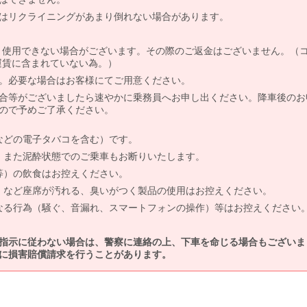
はリクライニングがあまり倒れない場合があります。
より使用できない場合がございます。その際のご返金はございません。（
、運賃に含まれていない為。）
。必要な場合はお客様にてご用意ください。
合等がございましたら速やかに乗務員へお申し出ください。降車後のお
ので予めご了承ください。
などの電子タバコを含む）です。
、また泥酔状態でのご乗車もお断りいたします。
等）の飲食はお控えください。
）など座席が汚れる、臭いがつく製品の使用はお控えください。
なる行為（騒ぐ、音漏れ、スマートフォンの操作）等はお控えください
指示に従わない場合は、警察に連絡の上、下車を命じる場合もございま
に損害賠償請求を行うことがあります。