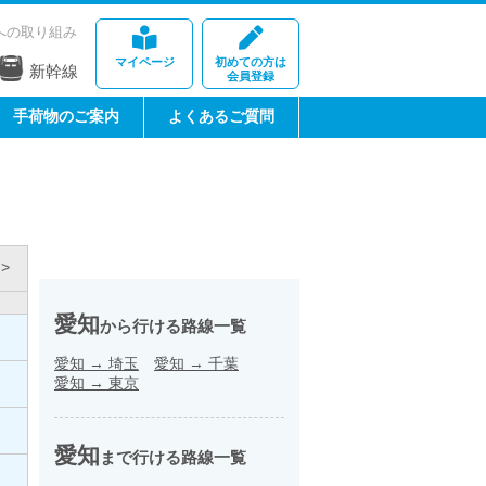
への取り組み
マイページ
初めての方は
新幹線
会員登録
手荷物のご案内
よくあるご質問
>
愛知
から行ける路線一覧
愛知
→
埼玉
愛知
→
千葉
愛知
→
東京
愛知
まで行ける路線一覧