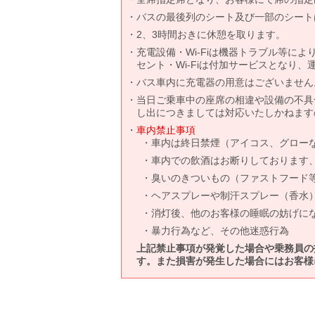
バスの最後列のシート及び一部のシート
2、3時間おきに休憩を取ります。
充電設備・Wi-Fiは機器トラブル等に
セント・Wi-Fiは付加サービスとなり
バス車内に充電器の用意はございません
当日ご乗車中の座席の相違や設備の不具
し出につきましては対応いたしかねます
車内禁止事項
車内は終日禁煙（アイコス、グロー
車内での飲酒はお断りしております
臭いのきついもの（ファストフード
ヘアスプレーや制汗スプレー（香水
消灯後、他のお客様の睡眠の妨げに
暴力行為など、その他迷惑行為
上記禁止事項が発覚した場合や乗務員の
す。また損害が発生した場合にはお客様