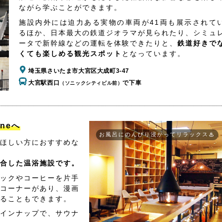
ながら学ぶことができます。
施設内外には迫力ある実物の車両が41両も展示されて
るほか、日本最大の鉄道ジオラマが見られたり、シミュ
ータで新幹線などの運転を体験できたりと、
鉄道好きで
くても楽しめる観光スポット
となっています。
埼玉県さいたま市大宮区大成町3-47
大宮駅西口
で下車
（ソニックシティビル前）
aneへ
お風呂にのんびり浸かってリラックス♨
ほしい方におすすめな
合した温浴施設です。
ックやコーヒーを片手
コーナーがあり、漫画
ることもできます。
インナップで、サウナ