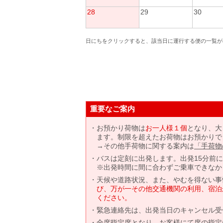
28
29
30
日にちをクリックすると、該当日に運行する便の一覧が
重要なご案内
お預かり荷物は
お一人様１個
となり、大
ます。制限を超えたお荷物はお預かりで
→その他手荷物に関する案内は
「手荷物
バスは定刻に出発します。出発15分前
※出発時間に間に合わずご乗車できなか
天候や道路状況、また、やむを得ない事
び、万が一その他交通機関の利用、宿泊
ください。
緊急連絡先は、出発当日のキャンセル受
全席指定席となり、お客様にて席の指定