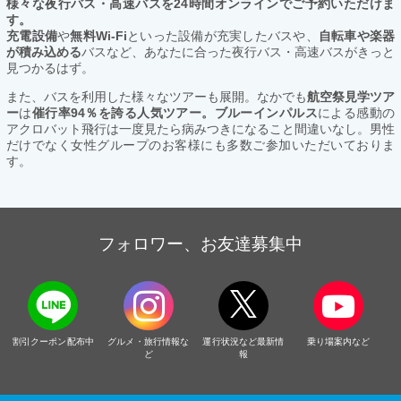
様々な夜行バス・高速バスを24時間オンラインでご予約いただけま
す。
充電設備
や
無料Wi-Fi
といった設備が充実したバスや、
自転車や楽器
が積み込める
バスなど、あなたに合った夜行バス・高速バスがきっと
見つかるはず。
また、バスを利用した様々なツアーも展開。なかでも
航空祭見学ツア
ー
は
催行率94％を誇る人気ツアー。ブルーインパルス
による感動の
アクロバット飛行は一度見たら病みつきになること間違いなし。男性
だけでなく女性グループのお客様にも多数ご参加いただいておりま
す。
フォロワー、お友達募集中
割引クーポン配布中
グルメ・旅行情報な
運行状況など最新情
乗り場案内など
ど
報