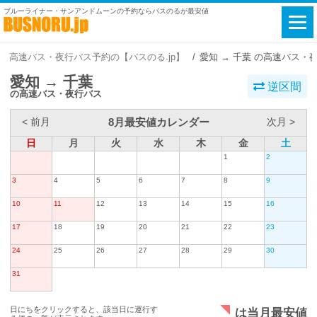
ブルーライナー・サンアンドムーンの予約ならバスのるが最安値
高速バス・夜行バス予約の【バスのる.jp】
愛知 → 千葉 の高速バス・
愛知 → 千葉
逆区間
の高速バス・夜行バス
8月最安値カレンダー
< 前月
次月 >
日
月
火
水
木
金
土
1
2
3
4
5
6
7
8
9
10
11
12
13
14
15
16
17
18
19
20
21
22
23
24
25
26
27
28
29
30
31
日にちをクリックすると、該当日に運行す
は当月最安値