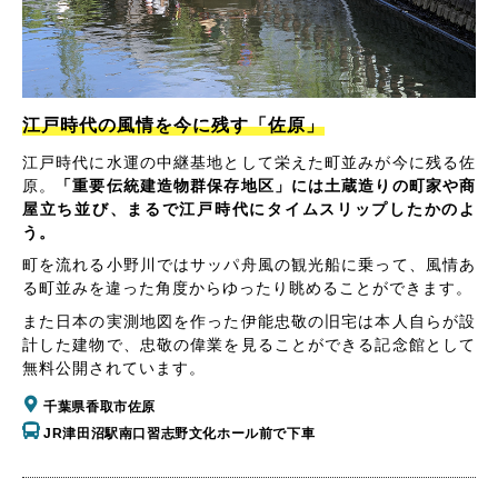
江戸時代の風情を今に残す「佐原」
江戸時代に水運の中継基地として栄えた町並みが今に残る佐
原。
「重要伝統建造物群保存地区」には土蔵造りの町家や商
屋立ち並び、まるで江戸時代にタイムスリップしたかのよ
う。
町を流れる小野川ではサッパ舟風の観光船に乗って、風情あ
る町並みを違った角度からゆったり眺めることができます。
また日本の実測地図を作った伊能忠敬の旧宅は本人自らが設
計した建物で、忠敬の偉業を見ることができる記念館として
無料公開されています。
千葉県香取市佐原
JR津田沼駅南口習志野文化ホール前で下車