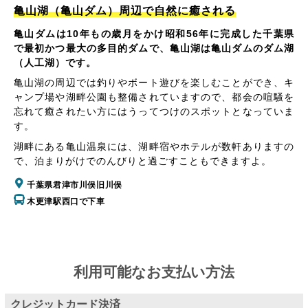
亀山湖（亀山ダム）周辺で自然に癒される
亀山ダムは10年もの歳月をかけ昭和56年に完成した千葉県
で最初かつ最大の多目的ダムで、亀山湖は亀山ダムのダム湖
（人工湖）です。
亀山湖の周辺では釣りやボート遊びを楽しむことができ、キ
ャンプ場や湖畔公園も整備されていますので、都会の喧騒を
忘れて癒されたい方にはうってつけのスポットとなっていま
す。
湖畔にある亀山温泉には、湖畔宿やホテルが数軒ありますの
で、泊まりがけでのんびりと過ごすこともできますよ。
千葉県君津市川俣旧川俣
木更津駅西口で下車
利用可能なお支払い方法
クレジットカード決済