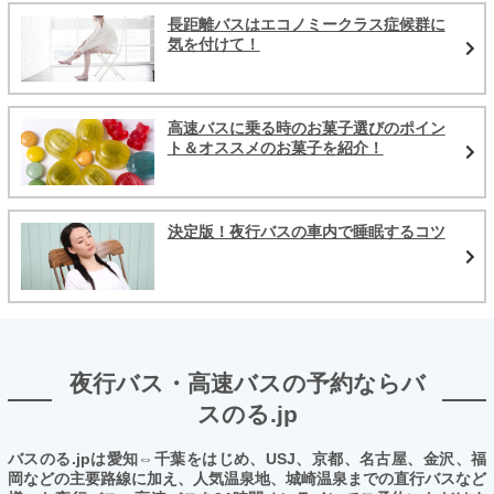
長距離バスはエコノミークラス症候群に
気を付けて！
高速バスに乗る時のお菓子選びのポイン
ト＆オススメのお菓子を紹介！
決定版！夜行バスの車内で睡眠するコツ
夜行バス・高速バスの予約ならバ
スのる.jp
バスのる.jpは愛知⇔千葉をはじめ、USJ、京都、名古屋、金沢、福
岡などの主要路線に加え、人気温泉地、城崎温泉までの直行バスなど