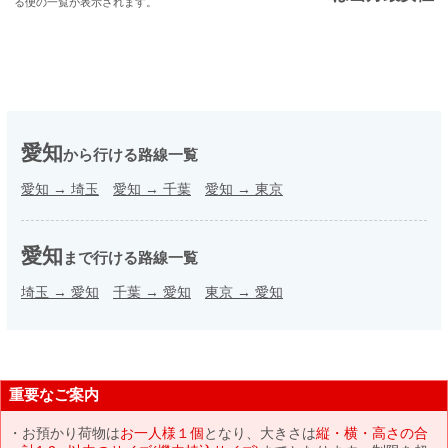
る便の一覧が表示されます。
愛知
から行ける路線一覧
愛知
→
埼玉
愛知
→
千葉
愛知
→
東京
愛知
まで行ける路線一覧
埼玉
→
愛知
千葉
→
愛知
東京
→
愛知
重要なご案内
お預かり荷物は
お一人様１個
となり、大きさは
縦・横・高さの合