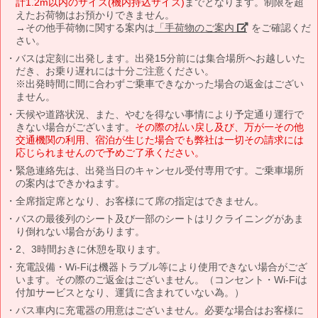
計1.2m以内のサイズ(機内持込サイズ)
までとなります。制限を超
えたお荷物はお預かりできません。
→その他手荷物に関する案内は
「手荷物のご案内」
をご確認くだ
さい。
バスは定刻に出発します。出発15分前には集合場所へお越しいた
だき、お乗り遅れには十分ご注意ください。
※出発時間に間に合わずご乗車できなかった場合の返金はござい
ません。
天候や道路状況、また、やむを得ない事情により予定通り運行で
きない場合がございます。
その際の払い戻し及び、万が一その他
交通機関の利用、宿泊が生じた場合でも弊社は一切その請求には
応じられませんので予めご了承ください。
緊急連絡先は、出発当日のキャンセル受付専用です。ご乗車場所
の案内はできかねます。
全席指定席となり、お客様にて席の指定はできません。
バスの最後列のシート及び一部のシートはリクライニングがあま
り倒れない場合があります。
2、3時間おきに休憩を取ります。
充電設備・Wi-Fiは機器トラブル等により使用できない場合がござ
います。その際のご返金はございません。（コンセント・Wi-Fiは
付加サービスとなり、運賃に含まれていない為。）
バス車内に充電器の用意はございません。必要な場合はお客様に