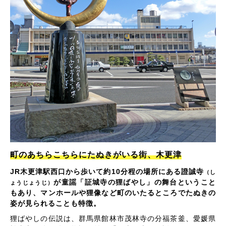
町のあちらこちらにたぬきがいる街、木更津
JR木更津駅西口から歩いて約10分程の場所にある證誠寺
（し
が童謡「証城寺の狸ばやし」の舞台ということ
ょうじょうじ）
もあり、マンホールや狸像など町のいたるところでたぬきの
姿が見られることも特徴。
狸ばやしの伝説は、群馬県館林市茂林寺の分福茶釜、愛媛県