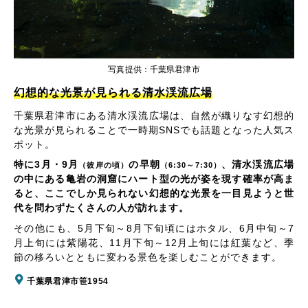
写真提供：千葉県君津市
幻想的な光景が見られる清水渓流広場
千葉県君津市にある清水渓流広場は、自然が織りなす幻想的
な光景が見られることで一時期SNSでも話題となった人気ス
ポット。
特に3月・9月
の早朝
、清水渓流広場
（彼岸の頃）
（6:30～7:30）
の中にある亀岩の洞窟にハート型の光が姿を現す確率が高ま
ると、ここでしか見られない幻想的な光景を一目見ようと世
代を問わずたくさんの人が訪れます。
その他にも、5月下旬～8月下旬頃にはホタル、6月中旬～7
月上旬には紫陽花、11月下旬～12月上旬には紅葉など、季
節の移ろいとともに変わる景色を楽しむことができます。
千葉県君津市笹1954