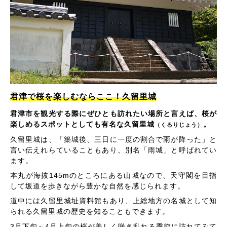
君津で桜を楽しむならここ！久留里城
君津市を観光する際にぜひとも訪れたい場所と言えば、桜が
楽しめるスポットとしても有名な久留里城
。
（くるりじょう）
久留里城は、「築城後、三日に一度の割合で雨が降った」と
言い伝えれらていることもあり、別名「雨城」と呼ばれてい
ます。
本丸が海抜145mのところにある山城なので、天守閣を目指
して坂道を歩きながら豊かな自然を感じられます。
道中には久留里城址資料館もあり、上総地方の名城として知
られる久留里城の歴史を知ることもできます。
3月下旬～4月上旬の桜が美しく咲き乱れる季節に訪れてみて