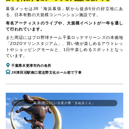
幕張メッセはJR「海浜幕張」駅から徒歩5分の好立地にあ
る、日本有数の大規模コンベンション施設です。
有名アーティストのライブや、大規模イベントが一年を通し
て行われています。
また周辺にはプロ野球チーム千葉ロッテマリーンズの本拠地
「ZOZOマリンスタジアム」、買い物が楽しめるアウトレッ
トやショッピングモールと、1日中楽しめるスポットとなっ
ています。
千葉県木更津市内の各所
JR津田沼駅南口習志野文化ホール前で下車
駅前(西口)にいる逆さ狸「きぬ太くん」