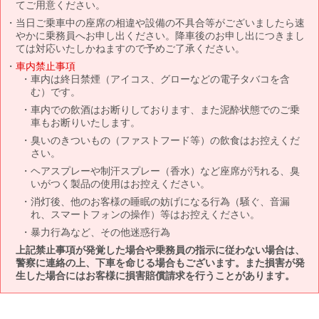
てご用意ください。
当日ご乗車中の座席の相違や設備の不具合等がございましたら速
やかに乗務員へお申し出ください。降車後のお申し出につきまし
ては対応いたしかねますので予めご了承ください。
車内禁止事項
車内は終日禁煙（アイコス、グローなどの電子タバコを含
む）です。
車内での飲酒はお断りしております、また泥酔状態でのご乗
車もお断りいたします。
臭いのきついもの（ファストフード等）の飲食はお控えくだ
さい。
ヘアスプレーや制汗スプレー（香水）など座席が汚れる、臭
いがつく製品の使用はお控えください。
消灯後、他のお客様の睡眠の妨げになる行為（騒ぐ、音漏
れ、スマートフォンの操作）等はお控えください。
暴力行為など、その他迷惑行為
上記禁止事項が発覚した場合や乗務員の指示に従わない場合は、
警察に連絡の上、下車を命じる場合もございます。また損害が発
生した場合にはお客様に損害賠償請求を行うことがあります。