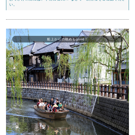
い。
船上からの眺めもgood！