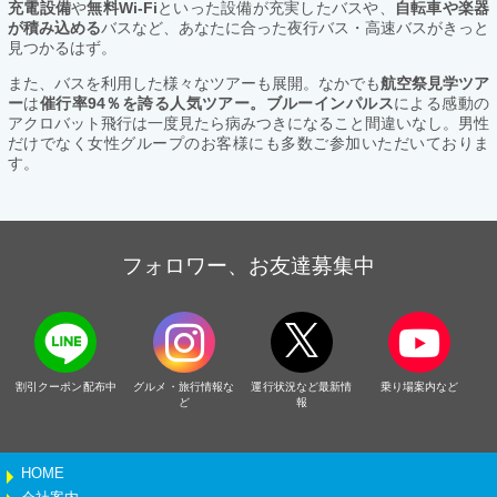
充電設備
や
無料Wi-Fi
といった設備が充実したバスや、
自転車や楽器
が積み込める
バスなど、あなたに合った夜行バス・高速バスがきっと
見つかるはず。
また、バスを利用した様々なツアーも展開。なかでも
航空祭見学ツア
ー
は
催行率94％を誇る人気ツアー。ブルーインパルス
による感動の
アクロバット飛行は一度見たら病みつきになること間違いなし。男性
だけでなく女性グループのお客様にも多数ご参加いただいておりま
す。
フォロワー、お友達募集中
割引クーポン配布中
グルメ・旅行情報な
運行状況など最新情
乗り場案内など
ど
報
HOME