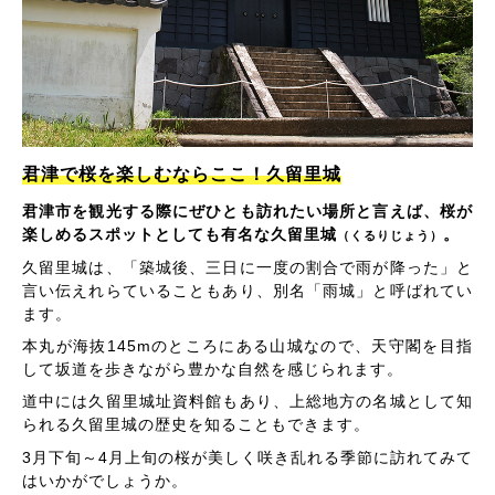
君津で桜を楽しむならここ！久留里城
君津市を観光する際にぜひとも訪れたい場所と言えば、桜が
楽しめるスポットとしても有名な久留里城
。
（くるりじょう）
久留里城は、「築城後、三日に一度の割合で雨が降った」と
言い伝えれらていることもあり、別名「雨城」と呼ばれてい
ます。
本丸が海抜145mのところにある山城なので、天守閣を目指
して坂道を歩きながら豊かな自然を感じられます。
道中には久留里城址資料館もあり、上総地方の名城として知
られる久留里城の歴史を知ることもできます。
3月下旬～4月上旬の桜が美しく咲き乱れる季節に訪れてみて
はいかがでしょうか。