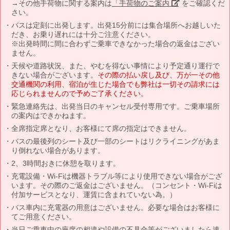
→その他手荷物に関する案内は
「手荷物のご案内」
をご確認くだ
さい。
バスは定刻に出発します。出発15分前には集合場所へお越しいた
だき、お乗り遅れには十分ご注意ください。
※出発時間に間に合わずご乗車できなかった場合の返金はござい
ません。
天候や道路状況、また、やむを得ない事情により予定通り運行で
きない場合がございます。
その際の払い戻し及び、万が一その他
交通機関の利用、宿泊が生じた場合でも弊社は一切その請求には
応じられませんので予めご了承ください。
緊急連絡先は、出発当日のキャンセル受付専用です。ご乗車場所
の案内はできかねます。
全席指定席となり、お客様にて席の指定はできません。
バスの最後列のシート及び一部のシートはリクライニングがあま
り倒れない場合があります。
2、3時間おきに休憩を取ります。
充電設備・Wi-Fiは機器トラブル等により使用できない場合がござ
います。その際のご返金はございません。（コンセント・Wi-Fiは
付加サービスとなり、運賃に含まれていない為。）
バス車内に充電器の用意はございません。必要な場合はお客様に
てご用意ください。
当日ご乗車中の座席の相違や設備の不具合等がございましたら速