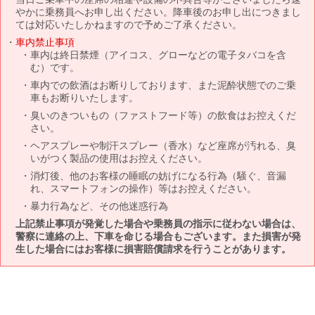
やかに乗務員へお申し出ください。降車後のお申し出につきまし
ては対応いたしかねますので予めご了承ください。
車内禁止事項
車内は終日禁煙（アイコス、グローなどの電子タバコを含
む）です。
車内での飲酒はお断りしております、また泥酔状態でのご乗
車もお断りいたします。
臭いのきついもの（ファストフード等）の飲食はお控えくだ
さい。
ヘアスプレーや制汗スプレー（香水）など座席が汚れる、臭
いがつく製品の使用はお控えください。
消灯後、他のお客様の睡眠の妨げになる行為（騒ぐ、音漏
れ、スマートフォンの操作）等はお控えください。
暴力行為など、その他迷惑行為
上記禁止事項が発覚した場合や乗務員の指示に従わない場合は、
警察に連絡の上、下車を命じる場合もございます。また損害が発
生した場合にはお客様に損害賠償請求を行うことがあります。