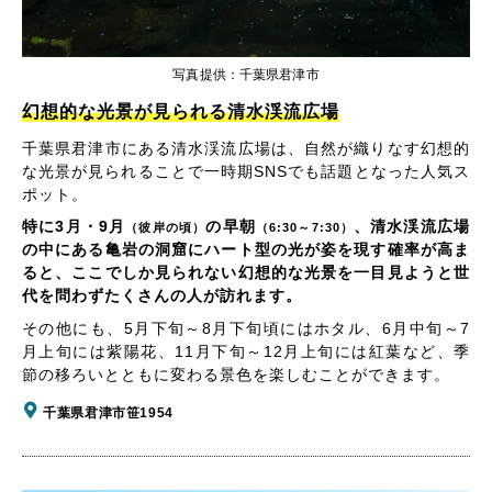
写真提供：千葉県君津市
幻想的な光景が見られる清水渓流広場
千葉県君津市にある清水渓流広場は、自然が織りなす幻想的
な光景が見られることで一時期SNSでも話題となった人気ス
ポット。
特に3月・9月
の早朝
、清水渓流広場
（彼岸の頃）
（6:30～7:30）
の中にある亀岩の洞窟にハート型の光が姿を現す確率が高ま
ると、ここでしか見られない幻想的な光景を一目見ようと世
代を問わずたくさんの人が訪れます。
その他にも、5月下旬～8月下旬頃にはホタル、6月中旬～7
月上旬には紫陽花、11月下旬～12月上旬には紅葉など、季
節の移ろいとともに変わる景色を楽しむことができます。
千葉県君津市笹1954